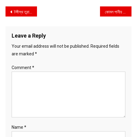
Post
টঙ্গীস্থ তুরাগ নদীর তীরে বিশ্ব ইজতেমা-২০২৩ এর সার্বিক নিরাপত্তা সংক্রান্ত সমন্বয় সভা অনুষ্ঠিত
কোমল পানীয় পরিবহনের আড়ালে ৩৪ কেজি গাঁজা পাচারকালে ১ টি কাভার্ড ভ্যান সহ ২ জন গ্রেফতার
navigation
Leave a Reply
Your email address will not be published.
Required fields
are marked
*
Comment
*
Name
*