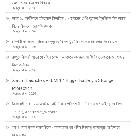
মন্ত্রণালয়ের কড়া প্রতিক্রিয়া
August 7, 2026
মাত্র ১১ কার্যদিবসে হাইকোর্টে নিষ্পত্তি ৫০ হাজারের বেশি পুরাতন ক্রিমিনাল মিস মামলা,
বিচার বিভাগে নতুন মাইলফলক
August 6, 2026
শিক্ষার্থীদের জন্য দারাজে এক্সক্লুসিভ ডিসকাউন্ট নিয়ে আসছে রিয়েলমি সি১০০এক্স
August 6, 2026
রংপুরে বিএসটিআইর মোবাইল কোর্ট : অকটেনে কম দেওয়ায় ফিলিং স্টেশনকে ৩০ হাজার
টাকা জরিমানা
August 6, 2026
Xiaomi Launches REDMI 17: Bigger Battery & Stronger
Protection
August 6, 2026
দীর্ঘস্থায়ী ৭,৫০০ এমএএইচ ব্যাটারি এবং শক্তিশালী গরিলা গ্লাস ৭আই সুরক্ষা নিয়ে
শাওমি উন্মোচন করল নতুন রেডমি ১৭
August 6, 2026
শরণখোলায় মাদক কারবারিদের গ্রেফতারের পর ওসির বিরুদ্ধে ষড়যন্ত্রের প্রতিবাদে
মানববন্ধন