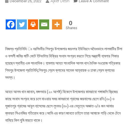
Ajker Desh
On
December 26, 2022
Leave A Comment
সংবাদ
সংগ্রহ
করতে
0
গিয়ে
Shares
সন্ত্রাসী
হামলার
শিকার
নিজস্ব প্রতিনিধি ঃ নরসিংদীর শিবপুর উপজেলার জয়নগর ইউনিয়নে অবৈধভাবে লালমাটির টিলা
হ‌লেন
ও ফসলী জমির মাটি কেটে ইটভাটায় বিক্রির সংবাদ সংগ্রহ করতে গিয়ে সন্ত্রাসী হামলার শিকার
সংবাদকর্মী
হয়েছেন স্থানীয় এক সাংবাদিক। হামলায় আহত সাংবাদিক আলম খান দৈনিক নওরোজ পত্রিকার
আলম
শিবপুর উপজেলা প্রতিনিধি,শিবপুর প্রেস ক্লাবের সাবেক আহ্বায়ক ও ঢাকা প্রেস ক্লাবের
খান
সদস্য।
আহত আলম খান জানান, মঙ্গলবার (২০ আগষ্ট) বিকেলে উপজেলার কামরাবো গঙ্গাজলি ব্রিজের
কাছে সংবাদ সংগ্রহ করে চলে যাওয়ার সময় কামরাবো গ্রামের জয়নালের ছেলে রনি (৩০) ও
সুজাতপুর গ্রামের আবুল হাসেমের ছেলে লুৎফর (৪৮) এর নেতৃত্বে অজ্ঞাত ৩/৪ জন আমার
ব্যবহৃত সিএনজির গতিরোধ করে।আমি এর কারণ জানতে চাইলে তারা আমাকে গাড়ি থেকে টেনে
নামিয়ে কিল ঘুষি মারতে থাকে।