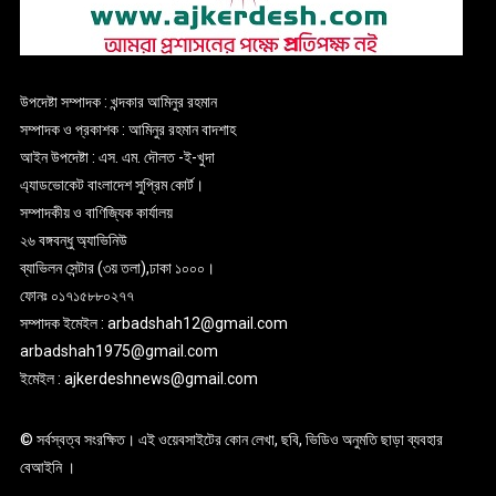
উপদেষ্টা সম্পাদক : খন্দকার আমিনুর রহমান
সম্পাদক ও প্রকাশক : আমিনুর রহমান বাদশাহ
আইন উপদেষ্টা : এস. এম. দৌলত -ই-খুদা
এ্যাডভোকেট বাংলাদেশ সুপ্রিম কোর্ট।
সম্পাদকীয় ও বাণিজ্যিক কার্যালয়
২৬ বঙ্গবন্ধু অ্যাভিনিউ
ব্যাভিলন সেন্টার (৩য় তলা),ঢাকা ১০০০।
ফোনঃ ০১৭১৫৮৮০২৭৭
সম্পাদক ইমেইল : arbadshah12@gmail.com
arbadshah1975@gmail.com
ইমেইল : ajkerdeshnews@gmail.com
© সর্বস্বত্ব সংরক্ষিত। এই ওয়েবসাইটের কোন লেখা, ছবি, ভিডিও অনুমতি ছাড়া ব্যবহার
বেআইনি ।