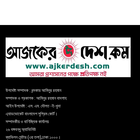
উপদেষ্টা সম্পাদক : খন্দকার আমিনুর রহমান
সম্পাদক ও প্রকাশক : আমিনুর রহমান বাদশাহ
আইন উপদেষ্টা : এস. এম. দৌলত -ই-খুদা
এ্যাডভোকেট বাংলাদেশ সুপ্রিম কোর্ট।
সম্পাদকীয় ও বাণিজ্যিক কার্যালয়
২৬ বঙ্গবন্ধু অ্যাভিনিউ
ব্যাভিলন সেন্টার (৩য় তলা),ঢাকা ১০০০।