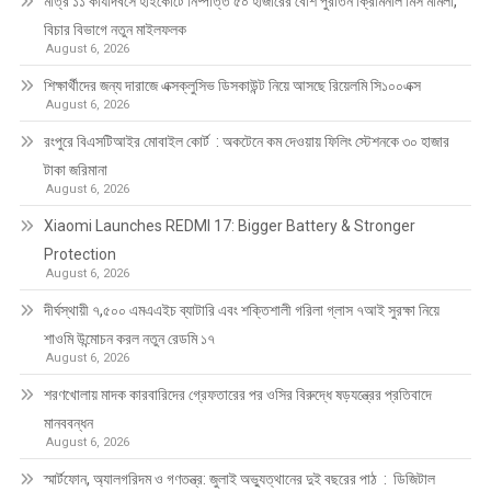
মাত্র ১১ কার্যদিবসে হাইকোর্টে নিষ্পত্তি ৫০ হাজারের বেশি পুরাতন ক্রিমিনাল মিস মামলা,
বিচার বিভাগে নতুন মাইলফলক
August 6, 2026
শিক্ষার্থীদের জন্য দারাজে এক্সক্লুসিভ ডিসকাউন্ট নিয়ে আসছে রিয়েলমি সি১০০এক্স
August 6, 2026
রংপুরে বিএসটিআইর মোবাইল কোর্ট : অকটেনে কম দেওয়ায় ফিলিং স্টেশনকে ৩০ হাজার
টাকা জরিমানা
August 6, 2026
Xiaomi Launches REDMI 17: Bigger Battery & Stronger
Protection
August 6, 2026
দীর্ঘস্থায়ী ৭,৫০০ এমএএইচ ব্যাটারি এবং শক্তিশালী গরিলা গ্লাস ৭আই সুরক্ষা নিয়ে
শাওমি উন্মোচন করল নতুন রেডমি ১৭
August 6, 2026
শরণখোলায় মাদক কারবারিদের গ্রেফতারের পর ওসির বিরুদ্ধে ষড়যন্ত্রের প্রতিবাদে
মানববন্ধন
August 6, 2026
স্মার্টফোন, অ্যালগরিদম ও গণতন্ত্র: জুলাই অভ্যুত্থানের দুই বছরের পাঠ : ডিজিটাল