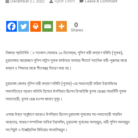
Ajker Desh
On
December 27, 2022
Leave A Comment
চুয়াডাঙ্গায়
পুনাক
এর
0
আয়োজনে
Shares
অসহায়
শীতার্ত
মানুষের
নিজস্ব প্রতিনিধি ঃ গতকাল সোমবার ২৬ ডিসেম্বর, পুলিশ নারী কল্যাণ সমিতি (পুনাক),
মাঝে
চুয়াডাঙ্গার আয়োজনে পুলিশ লাইন্স পুনাক কার্যালয়ে অসহায় শীতার্ত শতাধিক নারী-পুরুষের মাঝে
শীতবস্ত্র
কম্বল ও শিশুদের মাঝে শীতবস্ত্র বিতরণ করা হয়।
বিতরণ
চুয়াডাঙ্গা জেলার পুলিশ নারী কল্যাণ সমিতি (পুনাক)-এর সভানেত্রী ফরিদা ইয়াসমিনের
সভাপতিত্বে প্রধান অতিথি হিসেবে উপস্থিত ছিলেন ডিআইজি খুলনা রেঞ্জের সহধর্মিণী পুনাক
সভানেত্রী, খুলনা রেঞ্জ রওশন জাহান নূপুর।
এসময় উক্ত অনুষ্ঠানে আরোও উপস্থিত ছিলেন চুয়াডাঙ্গা পুনাকের সহ-সভানেত্রী শারমিন
আক্তার, সাধারণ সম্পাদিকা সাবিনা ইয়াসমিন, চুয়াডাঙ্গা পুনাকের সদস্যবৃন্দ, নারী পুলিশ সদস্যবৃন্দ
সহ প্রিন্ট ও ইলেক্ট্রনিক মিডিয়ার সাংবাদিকবৃন্দ।