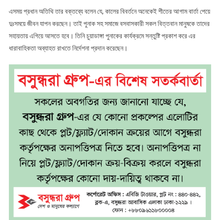
এসময় প্রধান অতিথি তার বক্তব্যে বলেন যে, কালের বিবর্তনে অনেকেই শীতের আগাম বার্তা পেয়ে
দুঃসময়ে জীবন যাপন করছেন। তাই পুনাক সহ সমাজে বসবাসকারী সকল বিত্তবান মানুষকে তাদের
সহায়তায় এগিয়ে আসতে হবে। তিনি চুয়াডাঙ্গা পুনাকের কার্যক্রমে সন্তুষ্টি প্রকাশ করে এর
ধারাবাহিকতা অব্যাহত রাখতে নির্দেশনা প্রদান করেছেন।