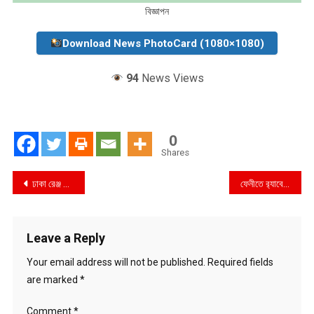
বিজ্ঞাপন
Download News PhotoCard (1080×1080)
94
News Views
0
Shares
Post
ঢাকা রেঞ্জ পুলিশের প্রশাসনিক সভা অনুষ্ঠিত
ফেনীতে র‍্যাবের অভিযানে ৫০ কেজি গাঁজা ও ১ টি কাভার্ড ভ্যান সহ ২ জন আটক
navigation
Leave a Reply
Your email address will not be published.
Required fields
are marked
*
Comment
*