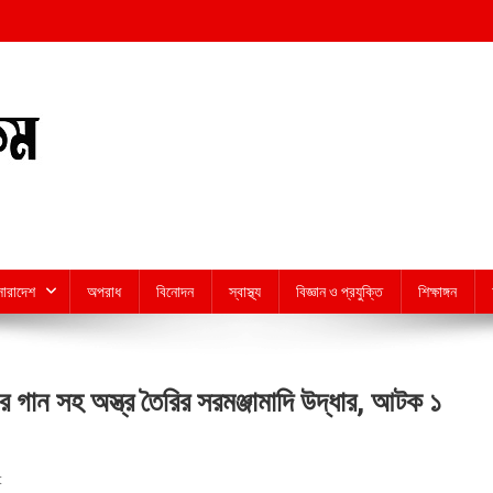
সারাদেশ
অপরাধ
বিনোদন
স্বাস্থ্য
বিজ্ঞান ও প্রযুক্তি
শিক্ষাঙ্গন
ার গান সহ অস্ত্র তৈরির সরমঞ্জামাদি উদ্ধার, আটক ১
On
t