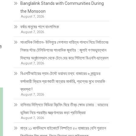
Banglalink Stands with Communities During
the Monsoon
August 7, 2026
বর্ষায় মানুষের পাশে বাংলালিংক
August 7, 2026
সাংবাদিক নির্যাতন- উলিপুরে পেশাগত দায়িত্ব পালনে গিয়ে নির্যাতনের
টি
শিকার স্টার টেলিভিশনের সাংবাদিক জুবাইর : জুলাই গণঅভ্যুত্থান
দিবসের অনুষ্ঠানস্থল থেকে টেনে বের করে পিটালো বিএনপি-ছাত্রদল
August 7, 2026
বিএসটিআইয়ের ল্যাব টেস্টে ভয়াবহ তথ্য: বাজারের ৮ ব্র্যান্ডের
ফর্সাকারী ক্রিমে প্রাণঘাতী মাত্রার মার্কারি, প্রশ্নের মুখে তদারকি
ব্যবস্থা !
August 7, 2026
হাসিনার দিল্লিতে মিডিয়া ব্রিফিং ঘিরে তীব্র ক্ষোভ ঢাকার : ভারতের
ভূমিকা নিয়ে পররাষ্ট্র মন্ত্রণালয়ের কড়া প্রতিক্রিয়া
August 7, 2026
মাত্র ১১ কার্যদিবসে হাইকোর্টে নিষ্পত্তি ৫০ হাজারের বেশি পুরাতন