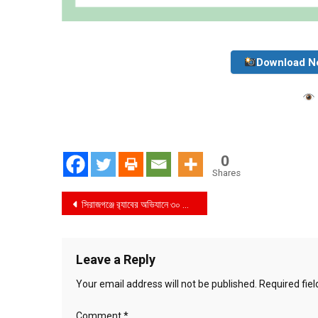
Download N
0
Shares
Post
সিরাজগঞ্জে র‍্যাবের অভিযানে ৩০ কেজি ৩’শ গ্রাম গাঁজা সহ ২ জন শীর্ষ মাদক ব্যবসায়ী আটক, ট্রাক জব্দ
navigation
Leave a Reply
Your email address will not be published.
Required fie
Comment
*