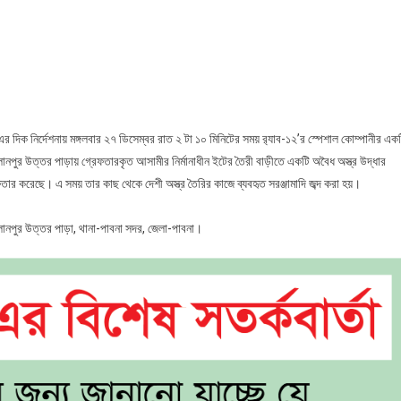
পাবনায়
র‍্যাবের
অভিযানে
৭
টি
দেশী
ওয়ান
 দিক নির্দেশনায় মঙ্গলবার ২৭ ডিসেম্বর রাত ২ টা ১০ মিনিটের সময় র‍্যাব-১২’র স্পেশাল কোম্পানীর এক
শুটার
ুর উত্তর পাড়ায় গ্রেফতারকৃত আসামীর নির্মানাধীন ইটের তৈরী বাড়ীতে একটি অবৈধ অস্ত্র উদ্ধার
গান
ফতার করেছে। এ সময় তার কাছ থেকে দেশী অস্ত্র তৈরির কাজে ব্যবহৃত সরঞ্জামাদি জব্দ করা হয়।
সহ
অস্ত্র
লানপুর উত্তর পাড়া, থানা-পাবনা সদর, জেলা-পাবনা।
তৈরির
সরমঞ্জামাদি
উদ্ধার,
আটক
১