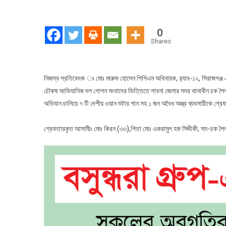
0
Shares
নিজস্ব প্রতিবেদক ঃ মোঃ মারুফ হোসেন পিপিএম অধিনায়ক, র‍্যাব-১২, সিরাজগঞ্জ এর
চৌকষ আভিযানিক দল গোপন সংবাদের ভিত্তিতে পাবনা জেলার সদর থানাধীন চক পৈলানপ
অভিযান চালিয়ে ৭ টি দেশীয় ওয়ান শুটার গান সহ ১ জন অবৈধ অস্ত্র ব্যবসায়ীকে গ্রে
গ্রেফতারকৃত আসামীঃ মোঃ কিরন (৩৩),পিতা মোঃ একরামুল হক সিদ্দীকী, সাং-চক পৈ