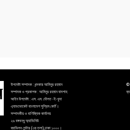
উপদেষ্টা সম্পাদক : খন্দকার আমিনুর রহমান
© 
সম্পাদক ও প্রকাশক : আমিনুর রহমান বাদশাহ
ব্
আইন উপদেষ্টা : এস. এম. দৌলত -ই-খুদা
এ্যাডভোকেট বাংলাদেশ সুপ্রিম কোর্ট।
সম্পাদকীয় ও বাণিজ্যিক কার্যালয়
২৬ বঙ্গবন্ধু অ্যাভিনিউ
ব্যাভিলন সেন্টার (৩য় তলা),ঢাকা ১০০০।