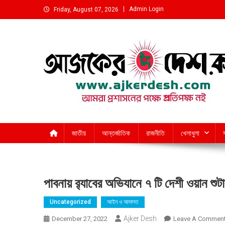
Skip
Admin Login
Friday, August 07, 2026
to
content
আমরা প্রশাসনের পক্ষে প্রতিপক্ষ নই
জাতীয়
আন্তর্জাতিক
রাজনীতি
খেলাধুলা
পাবনায় র‍্যাবের অভিযানে ৭ টি দেশী ওয়ান শুট
Uncategorized
আইন ও আদালত
Ajker Desh
December 27, 2022
Leave A Commen