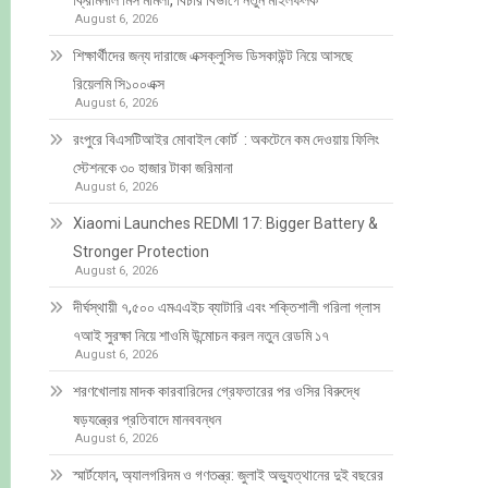
ক্রিমিনাল মিস মামলা, বিচার বিভাগে নতুন মাইলফলক
August 6, 2026
শিক্ষার্থীদের জন্য দারাজে এক্সক্লুসিভ ডিসকাউন্ট নিয়ে আসছে
রিয়েলমি সি১০০এক্স
August 6, 2026
রংপুরে বিএসটিআইর মোবাইল কোর্ট : অকটেনে কম দেওয়ায় ফিলিং
স্টেশনকে ৩০ হাজার টাকা জরিমানা
August 6, 2026
Xiaomi Launches REDMI 17: Bigger Battery &
Stronger Protection
August 6, 2026
দীর্ঘস্থায়ী ৭,৫০০ এমএএইচ ব্যাটারি এবং শক্তিশালী গরিলা গ্লাস
৭আই সুরক্ষা নিয়ে শাওমি উন্মোচন করল নতুন রেডমি ১৭
August 6, 2026
শরণখোলায় মাদক কারবারিদের গ্রেফতারের পর ওসির বিরুদ্ধে
ষড়যন্ত্রের প্রতিবাদে মানববন্ধন
August 6, 2026
স্মার্টফোন, অ্যালগরিদম ও গণতন্ত্র: জুলাই অভ্যুত্থানের দুই বছরের