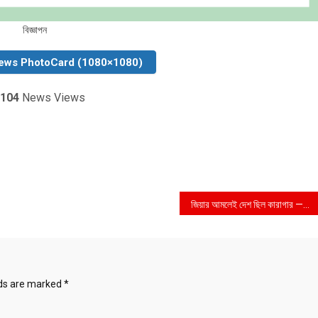
বিজ্ঞাপন
ews PhotoCard (1080×1080)
104
News Views
জিয়ার আমলেই দেশ ছিল কারাগার —তথ্যমন্ত্রী
lds are marked
*