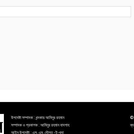
উপদেষ্টা সম্পাদক : খন্দকার আমিনুর রহমান
© 
সম্পাদক ও প্রকাশক : আমিনুর রহমান বাদশাহ
ব্
আইন উপদেষ্টা : এস. এম. দৌলত -ই-খুদা