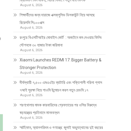
ক্রিমিনাল মিস মামলা, বিচার বিভাগে নতুন মাইলফলক
August 6, 2026
শিক্ষার্থীদের জন্য দারাজে এক্সক্লুসিভ ডিসকাউন্ট নিয়ে আসছে
রিয়েলমি সি১০০এক্স
August 6, 2026
রংপুরে বিএসটিআইর মোবাইল কোর্ট : অকটেনে কম দেওয়ায় ফিলিং
ি
স্টেশনকে ৩০ হাজার টাকা জরিমানা
August 6, 2026
Xiaomi Launches REDMI 17: Bigger Battery &
Stronger Protection
August 6, 2026
দীর্ঘস্থায়ী ৭,৫০০ এমএএইচ ব্যাটারি এবং শক্তিশালী গরিলা গ্লাস
৭আই সুরক্ষা নিয়ে শাওমি উন্মোচন করল নতুন রেডমি ১৭
August 6, 2026
শরণখোলায় মাদক কারবারিদের গ্রেফতারের পর ওসির বিরুদ্ধে
ষড়যন্ত্রের প্রতিবাদে মানববন্ধন
August 6, 2026
স্মার্টফোন, অ্যালগরিদম ও গণতন্ত্র: জুলাই অভ্যুত্থানের দুই বছরের