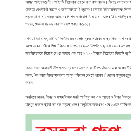
আমরা আইন করেছি। আইনটি নিয়ে নানা লোকে নানা কথা বলেন। কিন্তু বাস্তবতা হলো
ঠেকাতে দেশব্যাপী সন্ত্রাস ও জঙ্গিবাদবিরোধী প্রচারণা চালাতে তিনি অভিভাবক, শিক
পড়তে না পারে, সেজন্য আমাদের বিশেষ মনোযোগ দিতে হবে। ঝালকাঠি ও গাজীপুর আদা
পারেন, সেজন্য সরকার নানা পদক্ষেপ গ্রহণ করেছে।
শেখ হাসিনা বলেন, নারী ও শিশু নির্যাতন মামলার দ্রুত বিচারের লক্ষ্যে সারা দেশে ১
আশা করেন, নারী ও শিশু নির্যাতন মামলাগুলোর দ্রুত নিষ্পত্তি হলে এ ধরনের অপর
জন বিচারককে নিয়োগ দেওয়া হয়েছে এবং আরও ২০০ বিচারক নিয়োগের বিষয়টি প্রক
১৯৯৬ সালে আওয়ামী লীগ ক্ষমতা গ্রহণের আগে তারা কী পেয়েছিলেন এবং আওয়ামী লীগ
বলেন, ‘আপনারা বিচারব্যবস্থায় আমূল পরিবর্তন দেখতে পাবেন।’ দেশের মানুষকে সুন্দর জ
করেন।
অনুষ্ঠানে আইন, বিচার ও সংসদবিষয়ক মন্ত্রী আনিসুল হক এবং আইন ও বিচার বিভা
হাবিবুর রহমান ভূঁইয়া স্বাগত বক্তব্য দেন। অনুষ্ঠানে বিজেএসএ-এর ৫৯তম বার্ষিক ক