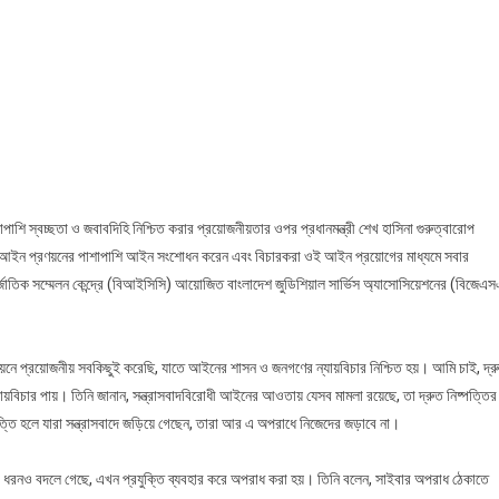
নিষ্পত্তি,স্বচ্ছতা
ও
জবাবদিহিতা
নিশ্চিত
করতে
হবে
—
প্রধানমন্ত্রী
শেখ
পাশি স্বচ্ছতা ও জবাবদিহি নিশ্চিত করার প্রয়োজনীয়তার ওপর প্রধানমন্ত্রী শেখ হাসিনা গুরুত্বারোপ
হাসিনা
্যে আইন প্রণয়নের পাশাপাশি আইন সংশোধন করেন এবং বিচারকরা ওই আইন প্রয়োগের মাধ্যমে সবার
র্জাতিক সম্মেলন কেন্দ্রে (বিআইসিসি) আয়োজিত বাংলাদেশ জুডিশিয়াল সার্ভিস অ্যাসোসিয়েশনের (বিজেএ
ন্নয়নে প্রয়োজনীয় সবকিছুই করেছি, যাতে আইনের শাসন ও জনগণের ন্যায়বিচার নিশ্চিত হয়। আমি চাই, দ্র
ন্যায়বিচার পায়। তিনি জানান, সন্ত্রাসবাদবিরোধী আইনের আওতায় যেসব মামলা রয়েছে, তা দ্রুত নিষ্পত্তির
্পত্তি হলে যারা সন্ত্রাসবাদে জড়িয়ে গেছেন, তারা আর এ অপরাধে নিজেদের জড়াবে না।
্গিবাদের ধরনও বদলে গেছে, এখন প্রযুক্তি ব্যবহার করে অপরাধ করা হয়। তিনি বলেন, সাইবার অপরাধ ঠেকাতে