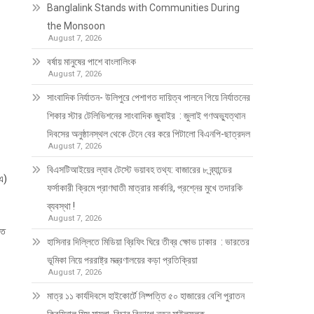
Banglalink Stands with Communities During
the Monsoon
August 7, 2026
বর্ষায় মানুষের পাশে বাংলালিংক
August 7, 2026
সাংবাদিক নির্যাতন- উলিপুরে পেশাগত দায়িত্ব পালনে গিয়ে নির্যাতনের
শিকার স্টার টেলিভিশনের সাংবাদিক জুবাইর : জুলাই গণঅভ্যুত্থান
দিবসের অনুষ্ঠানস্থল থেকে টেনে বের করে পিটালো বিএনপি-ছাত্রদল
August 7, 2026
বিএসটিআইয়ের ল্যাব টেস্টে ভয়াবহ তথ্য: বাজারের ৮ ব্র্যান্ডের
সএ)
ফর্সাকারী ক্রিমে প্রাণঘাতী মাত্রার মার্কারি, প্রশ্নের মুখে তদারকি
ব্যবস্থা !
August 7, 2026
ুত
হাসিনার দিল্লিতে মিডিয়া ব্রিফিং ঘিরে তীব্র ক্ষোভ ঢাকার : ভারতের
ভূমিকা নিয়ে পররাষ্ট্র মন্ত্রণালয়ের কড়া প্রতিক্রিয়া
August 7, 2026
মাত্র ১১ কার্যদিবসে হাইকোর্টে নিষ্পত্তি ৫০ হাজারের বেশি পুরাতন