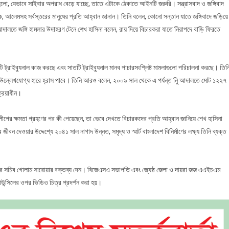
, যেভাবে সাইবার অপরাধ বেড়ে যাচ্ছে, তাতে এটাকে ঠেকাতে আইনটি জরুরি। সন্ত্রাসবাদ ও জঙ্গিবাদ
্ষক, আলেমসহ সর্বস্তরের মানুষের প্রতি আহ্বান জানান। তিনি বলেন, কোনো সন্তান যাতে জঙ্গিবাদে জড়িয়ে
লতে জঙ্গি হামলার উদাহরণ টেনে শেখ হাসিনা বলেন, রায় দিয়ে বিচারকরা যাতে নিরাপদে বাড়ি ফিরতে
০১টি ট্রাইব্যুনাল কাজ করছে এবং সাতটি ট্রাইব্যুনাল মানব পাচারসংশ্লিষ্ট মামলাগুলো পরিচালনা করছে। তিন
াধ উল্লেখযোগ্য হারে হ্রাস পাবে। তিনি আরও বলেন, ২০০৯ সাল থেকে এ পর্যন্ত নিু আদালতে মোট ১২২৭
্রিয়াধীন।
ের ক্ষমতা গ্রহণের পর কী পেয়েছেন, তা ভেবে দেখতে বিচারকদের প্রতি আহ্বান জানিয়ে শেখ হাসিনা
ীবন দেওয়ার উদ্দেশ্যে ২০৪১ সাল নাগাদ উন্নত, সমৃদ্ধ ও স্মার্ট বাংলাদেশ বিনির্মাণের লক্ষ্য তিনি ব্যক্ত
গের সচিব গোলাম সারোয়ার বক্তব্য দেন। বিজেএসএ সভাপতি এবং জ্যেষ্ঠ জেলা ও দায়রা জজ এএইচএম
াউন্সিলের ওপর ভিডিও চিত্র প্রদর্শন করা হয়।