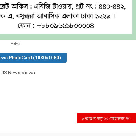
বিজ্ঞাপন
ews PhotoCard (1080×1080)
98
News Views
৩ প্রকল্পের জন্য ৬৩ কোটি ডলার ঋণ দিবে এডিবি