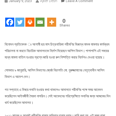
Ajker Desh
On
January 9, 2023
Leave A Comment
আগামী
৬
মাস
0
চিত্রনায়িকা
Shares
পরীমণির
বিরুদ্ধে
মাদক
বিনোদন প্রতিবেদক ঃ আগামী ছয় মাস চিত্রনায়িকা পরীমণির বিরুদ্ধে মাদক মামলার কার্যক্রম
মামলার
পরিচালনা না করতে বিচারিক আদালতকে নির্দেশ দিয়েছেন আপিল বিভাগ। পাশাপাশি এই সময়ের
কার্যক্রম
মধ্যে মামলা বাতিল হওয়ার প্রশ্নে জারি হওয়া রুল নিষ্পত্তি করার নির্দেশও দেওয়া হয়েছে।
স্থগিত
করেছে
সোমবার ৯ জানুয়ারি, আপিল বিভাগের জ্যেষ্ঠ বিচাপতি মো. নুরুজ্জামানের নেতৃত্বাধীন আপিল
আপিল
বিভাগ এ আদেশ দেন।
বিভাগ
গত সপ্তাহে এ বিষয়ে শুনানি হওয়ার কথা থাকলেও আদালতে পরীমণির পক্ষে সময় আবেদন
করেছিলেন আইনজীবী সৈয়দা নাসরিন। সেই আবেদনের পরিপ্রেক্ষিতে শুনানির জন্য আজকের দিন
ধার্য করেছিলেন আদালত।
২০২১ সালের ৪ আগস্ট পরীমণির বাসায় অভিযান চালায় র‍্যাব। দাবি করা হয়, ওই সময় বাসা