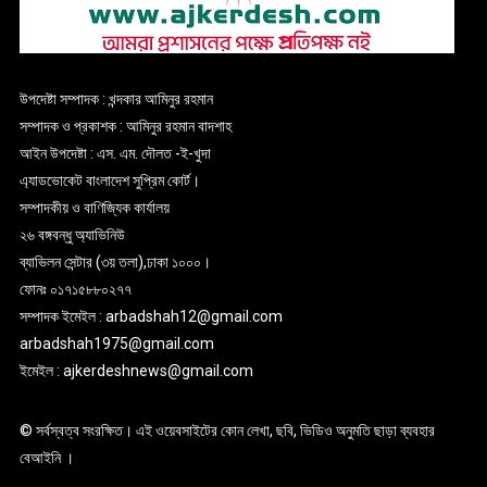
উপদেষ্টা সম্পাদক : খন্দকার আমিনুর রহমান
সম্পাদক ও প্রকাশক : আমিনুর রহমান বাদশাহ
আইন উপদেষ্টা : এস. এম. দৌলত -ই-খুদা
এ্যাডভোকেট বাংলাদেশ সুপ্রিম কোর্ট।
সম্পাদকীয় ও বাণিজ্যিক কার্যালয়
২৬ বঙ্গবন্ধু অ্যাভিনিউ
ব্যাভিলন সেন্টার (৩য় তলা),ঢাকা ১০০০।
ফোনঃ ০১৭১৫৮৮০২৭৭
সম্পাদক ইমেইল : arbadshah12@gmail.com
arbadshah1975@gmail.com
ইমেইল : ajkerdeshnews@gmail.com
© সর্বস্বত্ব সংরক্ষিত। এই ওয়েবসাইটের কোন লেখা, ছবি, ভিডিও অনুমতি ছাড়া ব্যবহার
বেআইনি ।