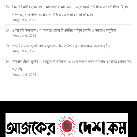
বিএসটিআইর ভ্রাম্যমাণ আদালতের অভিযান : অনুমোদনহীন মিষ্টি ও নবায়নবিহীন দই-ঘি
উৎপাদন, রাজশাহীর আরাফাত মিষ্টিকে ২০ হাজার টাকা জরিমানা
August 6, 2026
৫ আগস্ট উপলক্ষে গোপালগঞ্জে জেলা বিএনপির বর্ণাঢ্য র‍্যালি ও সমাবেশ অনুষ্ঠিত
August 6, 2026
গজারিয়ায় ৩৬জুলাই গণ অভ্যুত্থান দিবস উপলক্ষ্যে আলোচনা সভা অনুষ্ঠিত
August 6, 2026
সরিষাবাড়ীতে জুলাই গণঅভ্যুত্থান দিবস-২০২৬ উপলক্ষে শহীদ পরিবার ও আহত যোদ্ধাদের
সংবর্ধনা
August 6, 2026