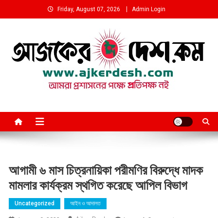
Skip
Friday, August 07, 2026
Admin Login
to
content
আমরা প্রশাসনের পক্ষে প্রতিপক্ষ নই
আগামী ৬ মাস চিত্রনায়িকা পরীমণির বিরুদ্ধে মাদক
মামলার কার্যক্রম স্থগিত করেছে আপিল বিভাগ
Uncategorized
আইন ও আদালত