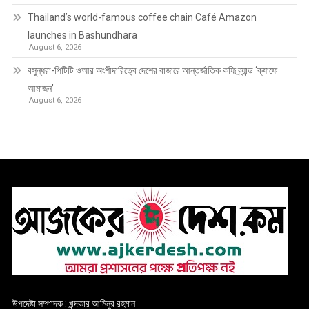
Thailand’s world-famous coffee chain Café Amazon
launches in Bashundhara
August 6, 2026
বসুন্ধরা-পিটিটি ওআর অংশীদারিত্বে দেশের বাজারে আন্তর্জাতিক কফি ব্র্যান্ড ‘ক্যাফে
আমাজন’
August 6, 2026
উপদেষ্টা সম্পাদক : খন্দকার আমিনুর রহমান