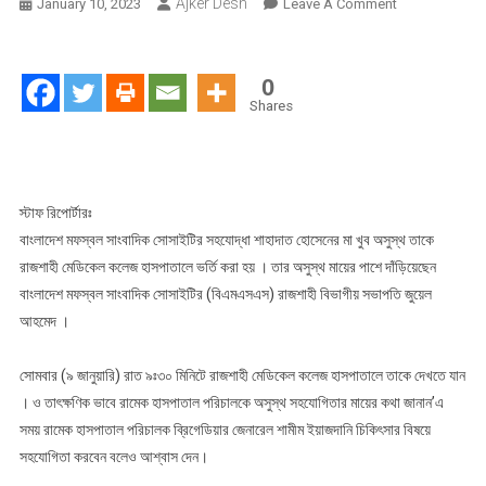
Ajker Desh
On
January 10, 2023
Leave A Comment
বিএমএসএস’র
সহযোদ্ধার
অসুস্থ
0
মায়ের
Shares
পাশে
সভাপতি
জুয়েল
আহমেদ
স্টাফ রিপোর্টারঃ
বাংলাদেশ মফস্বল সাংবাদিক সোসাইটির সহযোদ্ধা শাহাদাত হোসেনের মা খুব অসুস্থ তাকে
রাজশাহী মেডিকেল কলেজ হাসপাতালে ভর্তি করা হয় । তার অসুস্থ মায়ের পাশে দাঁড়িয়েছেন
বাংলাদেশ মফস্বল সাংবাদিক সোসাইটির (বিএমএসএস) রাজশাহী বিভাগীয় সভাপতি জুয়েল
আহমেদ ।
সোমবার (৯ জানুয়ারি) রাত ৯ঃ৩০ মিনিটে রাজশাহী মেডিকেল কলেজ হাসপাতালে তাকে দেখতে যান
। ও তাৎক্ষণিক ভাবে রামেক হাসপাতাল পরিচালকে অসুস্থ সহযোগিতার মায়ের কথা জানান’এ
সময় রামেক হাসপাতাল পরিচালক ব্রিগেডিয়ার জেনারেল শামীম ইয়াজদানি চিকিৎসার বিষয়ে
সহযোগিতা করবেন বলেও আশ্বাস দেন।