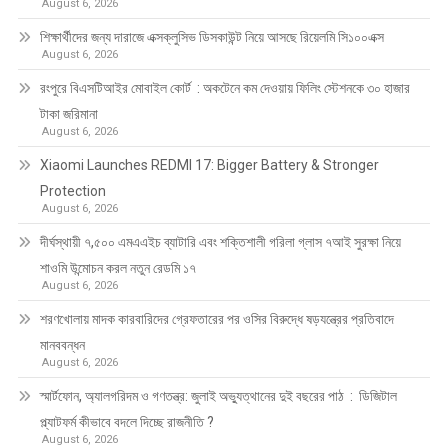
August 6, 2026
শিক্ষার্থীদের জন্য দারাজে এক্সক্লুসিভ ডিসকাউন্ট নিয়ে আসছে রিয়েলমি সি১০০এক্স
August 6, 2026
রংপুরে বিএসটিআইর মোবাইল কোর্ট : অকটেনে কম দেওয়ায় ফিলিং স্টেশনকে ৩০ হাজার
টাকা জরিমানা
August 6, 2026
Xiaomi Launches REDMI 17: Bigger Battery & Stronger
Protection
August 6, 2026
দীর্ঘস্থায়ী ৭,৫০০ এমএএইচ ব্যাটারি এবং শক্তিশালী গরিলা গ্লাস ৭আই সুরক্ষা নিয়ে
শাওমি উন্মোচন করল নতুন রেডমি ১৭
August 6, 2026
শরণখোলায় মাদক কারবারিদের গ্রেফতারের পর ওসির বিরুদ্ধে ষড়যন্ত্রের প্রতিবাদে
মানববন্ধন
August 6, 2026
স্মার্টফোন, অ্যালগরিদম ও গণতন্ত্র: জুলাই অভ্যুত্থানের দুই বছরের পাঠ : ডিজিটাল
প্ল্যাটফর্ম কীভাবে বদলে দিচ্ছে রাজনীতি ?
August 6, 2026