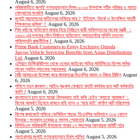
August 6, 2026
সরিষাবাড়ীতে জুলাই গণঅভ্যুত্থান দিবস-২০২৬ উপলক্ষে শহীদ পরিবার ও আহত
যোদ্ধাদের সংবর্ধনা
August 6, 2026
জুলাই আন্দোলনের কৃতিত্বের দাবিদার কার ? ইতিহাস, বিতর্ক ও উপেক্ষিত সাহসী
শিক্ষকদের ভূমিকা’ !
August 6, 2026
শিশু ধর্ষণের অভিযোগ মাথায় নিয়ে নির্বাচনে জয়ী পাকিস্তানের সাবেক মন্ত্রী :
১৯৯০-এর দশকের যৌন নির্যাতন অভিযোগ: ম্যানচেস্টার পুলিশি তদন্তে
পাকিস্তানি রাজনীতিক !
August 6, 2026
Prime Bank Customers to Enjoy Exclusive Omoda
Jaecoo Vehicle Servicing Benefits from Asian Distributions
Ltd.
August 6, 2026
এশিয়ান ডিস্ট্রিবিউশন থেকে ওমেডা জাইকো গাড়ির সার্ভিসিংয়ে বিশেষ সুবিধা
পাবেন প্রাইম ব্যাংকের গ্রাহককর
August 6, 2026
বৈরী আবহাওয়া উপেক্ষা করে মাদারগঞ্জে বিএনপির আনন্দ ও বিজয় মিছিল
August
6, 2026
পুলিশে নতুন রদবদল : আইন-শৃঙ্খলা ফেরাতে কতটা কার্যকর হবে আট কর্মকর্তার
বদলি ?
August 6, 2026
​​বাংলাদেশে চালু হতে যাচ্ছে বিশ্বখ্যাত থাই কফি চেইন ‘ক্যাফে আমাজন’ :
বিশেষ আকর্ষণ হিসেবে থাকবে থাই নৃত্য ও ‘মুয়ে থাই’ মার্শাল আর্ট পরিবেশনা
August 5, 2026
বিশেষ জ্যাকেটে লুকিয়ে ফেন্সিডিল পাচার, ডিএনসির অভিযানে ৩০৯ বোতল
উদ্ধার৷ : সংঘবদ্ধ চক্রের ৪ সদস্য গ্রেফতার
August 5, 2026
বিসিডিএস সরিষাবাড়ী উপজেলা শাখার ১৭ সদস্যের আহ্বায়ক কমিটি গঠন
August 5, 2026
শরণখোলায় জুলাই গণঅভ্যুত্থান দিবস পালিত
August 5, 2026