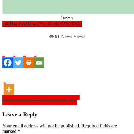
বিজ্ঞাপন
📸 Download News PhotoCard (1080×1080)
👁️
91
News Views
Post
গোপনে না, আমার বিয়ে ধুমধামভাবেই হবে –পূজা চেরি
স্বেচ্ছাসেবক লীগের ভারপ্রাপ্ত সভাপতি ম. রাজ্জাক
navigation
Leave a Reply
Your email address will not be published.
Required fields are
marked
*