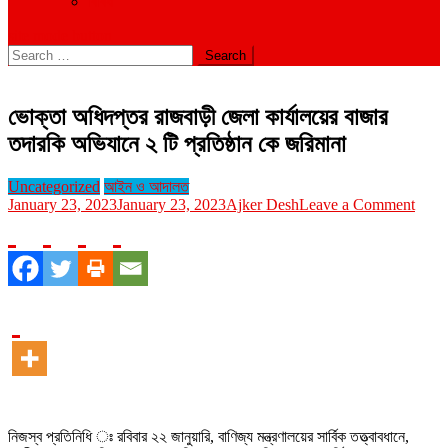
বিবিধ
site mode button
Search
for:
ভোক্তা অধিদপ্তর রাজবাড়ী জেলা কার্যালয়ের বাজার
তদারকি অভিযানে ২ টি প্রতিষ্ঠান কে জরিমানা
Uncategorized
আইন ও আদালত
on
January 23, 2023
January 23, 2023
Ajker Desh
Leave a Comment
ভোক্ত
অধিদপ
রাজবা
জেলা
কার্যাল
বাজার
তদারক
অভিযা
২
টি
প্রতিষ্
কে
নিজস্ব প্রতিনিধি ঃ রবিবার ২২ জানুয়ারি, বাণিজ্য মন্ত্রণালয়ের সার্বিক তত্ত্বাবধানে,
জরিমান