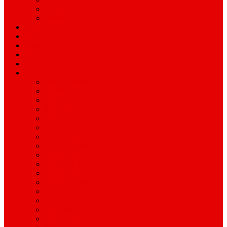
ময়মনসিংহ
রাজশাহী
অপরাধ
বিনোদন
স্বাস্থ্য
বিজ্ঞান ও প্রযুক্তি
শিক্ষাঙ্গন
অন্যান্য
আইন ও আদালত
অর্থনীতি
বানিজ্য
জীবন-যাপন
সাহিত্য
অনিয়ম-দুর্নীতি
ইতিহাস ঐতিহ্য
উপ-সম্পাদকীয়/মতামত
কর্পোরেট সংবাদ
গ্রাম বাংলার খবর
দুর্ঘটনার সংবাদ
প্রশাসনিক সংবাদ
বিশেষ প্রতিবেদন
মানবিক খবর
সংগঠন সংবাদ
সাহিত্য-সংস্কৃতি