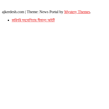
ইমেইল : ajkerdeshnews@gmail.com
© সর্বস্বত্ব সংরক্ষিত। এই ওয়েবসাইটের কোন লেখা, ছবি, ভিডিও অনুমতি ছাড়া ব্যবহার বেআইনি ।
ajkerdesh.com
|
Theme: News Portal by
Mystery Themes
.
কারিগরি সহযোগিতায় সীমান্ত আইটি