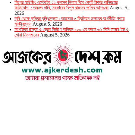
মিরপুর হাউজিং এস্টেটের ২১ ভবনের নিলাম ঘিরে কোটি টাকার অনিয়মের
অভিযোগ : তদন্ত দাবি, সরকারের বিপুল রাজস্ব ক্ষতির আশঙ্কা
August 5,
2026
কৃষি থেকে কৃত্রিম বুদ্ধিমত্তা : ভারতের ৫ ট্রিলিয়ন ডলারের অর্থনীতি গড়ার
মাস্টারপ্ল্যান
August 5, 2026
আখাউড়া রাস্তা ও ড্রেন নির্মাণে অনিয়ম ১০০ এর বদলে ৬২ মিমি ঢালাই ইট ও
খোয়া নিম্নমানের
August 5, 2026
উপদেষ্টা সম্পাদক : খন্দকার আমিনুর রহমান
সম্পাদক ও প্রকাশক : আমিনুর রহমান বাদশাহ
আইন উপদেষ্টা : এস. এম. দৌলত -ই-খুদা
এ্যাডভোকেট বাংলাদেশ সুপ্রিম কোর্ট।
সম্পাদকীয় ও বাণিজ্যিক কার্যালয়
২৬ বঙ্গবন্ধু অ্যাভিনিউ
ব্যাভিলন সেন্টার (৩য় তলা),ঢাকা ১০০০।
ফোনঃ ০১৭১৫৮৮০২৭৭
সম্পাদক ইমেইল : arbadshah12@gmail.com
arbadshah1975@gmail.com