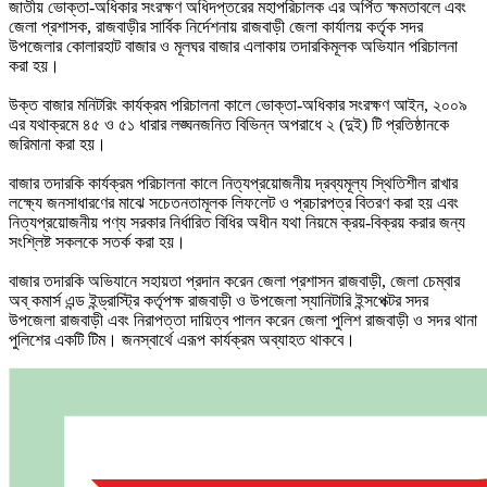
জাতীয় ভোক্তা-অধিকার সংরক্ষণ অধিদপ্তরের মহাপরিচালক এর অর্পিত ক্ষমতাবলে এবং
জেলা প্রশাসক, রাজবাড়ীর সার্বিক নির্দেশনায় রাজবাড়ী জেলা কার্যালয় কর্তৃক সদর
উপজেলার কোলারহাট বাজার ও মূলঘর বাজার এলাকায় তদারকিমূলক অভিযান পরিচালনা
করা হয়।
উক্ত বাজার মনিটরিং কার্যক্রম পরিচালনা কালে ভোক্তা-অধিকার সংরক্ষণ আইন, ২০০৯
এর যথাক্রমে ৪৫ ও ৫১ ধারার লঙ্ঘনজনিত বিভিন্ন অপরাধে ২ (দুই) টি প্রতিষ্ঠানকে
জরিমানা করা হয়।
বাজার তদারকি কার্যক্রম পরিচালনা কালে নিত্যপ্রয়োজনীয় দ্রব্যমূল্য স্থিতিশীল রাখার
লক্ষ্যে জনসাধারণের মাঝে সচেতনতামূলক লিফলেট ও প্রচারপত্র বিতরণ করা হয় এবং
নিত্যপ্রয়োজনীয় পণ্য সরকার নির্ধারিত বিধির অধীন যথা নিয়মে ক্রয়-বিক্রয় করার জন্য
সংশ্লিষ্ট সকলকে সতর্ক করা হয়।
বাজার তদারকি অভিযানে সহায়তা প্রদান করেন জেলা প্রশাসন রাজবাড়ী, জেলা চেম্বার
অব্ কমার্স এন্ড ইন্ড্রাস্ট্রি কর্তৃপক্ষ রাজবাড়ী ও উপজেলা স্যানিটারি ইন্সপেক্টর সদর
উপজেলা রাজবাড়ী এবং নিরাপত্তা দায়িত্ব পালন করেন জেলা পুলিশ রাজবাড়ী ও সদর থানা
পুলিশের একটি টিম। জনস্বার্থে এরূপ কার্যক্রম অব্যাহত থাকবে।