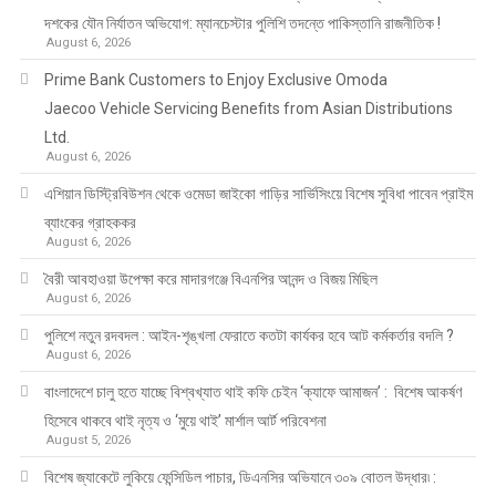
দশকের যৌন নির্যাতন অভিযোগ: ম্যানচেস্টার পুলিশি তদন্তে পাকিস্তানি রাজনীতিক !
August 6, 2026
Prime Bank Customers to Enjoy Exclusive Omoda
Jaecoo Vehicle Servicing Benefits from Asian Distributions
Ltd.
August 6, 2026
এশিয়ান ডিস্ট্রিবিউশন থেকে ওমেডা জাইকো গাড়ির সার্ভিসিংয়ে বিশেষ সুবিধা পাবেন প্রাইম
ব্যাংকের গ্রাহককর
August 6, 2026
বৈরী আবহাওয়া উপেক্ষা করে মাদারগঞ্জে বিএনপির আনন্দ ও বিজয় মিছিল
August 6, 2026
পুলিশে নতুন রদবদল : আইন-শৃঙ্খলা ফেরাতে কতটা কার্যকর হবে আট কর্মকর্তার বদলি ?
August 6, 2026
​​বাংলাদেশে চালু হতে যাচ্ছে বিশ্বখ্যাত থাই কফি চেইন ‘ক্যাফে আমাজন’ : বিশেষ আকর্ষণ
হিসেবে থাকবে থাই নৃত্য ও ‘মুয়ে থাই’ মার্শাল আর্ট পরিবেশনা
August 5, 2026
বিশেষ জ্যাকেটে লুকিয়ে ফেন্সিডিল পাচার, ডিএনসির অভিযানে ৩০৯ বোতল উদ্ধার৷ :