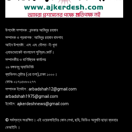
উপদেষ্টা সম্পাদক : খন্দকার আমিনুর রহমান
সম্পাদক ও প্রকাশক : আমিনুর রহমান বাদশাহ
আইন উপদেষ্টা : এস. এম. দৌলত -ই-খুদা
এ্যাডভোকেট বাংলাদেশ সুপ্রিম কোর্ট।
সম্পাদকীয় ও বাণিজ্যিক কার্যালয়
২৬ বঙ্গবন্ধু অ্যাভিনিউ
ব্যাভিলন সেন্টার (৩য় তলা),ঢাকা ১০০০।
ফোনঃ ০১৭১৫৮৮০২৭৭
সম্পাদক ইমেইল : arbadshah12@gmail.com
arbadshah1975@gmail.com
ইমেইল : ajkerdeshnews@gmail.com
© সর্বস্বত্ব সংরক্ষিত। এই ওয়েবসাইটের কোন লেখা, ছবি, ভিডিও অনুমতি ছাড়া ব্যবহার
বেআইনি ।