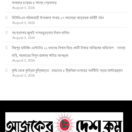
সংঘবদ্ধ চক্রের ৪ সদস্য গ্রেফতার
August 5, 2026
বিসিডিএস সরিষাবাড়ী উপজেলা শাখার ১৭ সদস্যের আহ্বায়ক কমিটি গঠন
August 5, 2026
শরণখোলায় জুলাই গণঅভ্যুত্থান দিবস পালিত
August 5, 2026
মিরপুর হাউজিং এস্টেটের ২১ ভবনের নিলাম ঘিরে কোটি টাকার অনিয়মের অভিযোগ : তদন্ত
দাবি, সরকারের বিপুল রাজস্ব ক্ষতির আশঙ্কা
August 5, 2026
কৃষি থেকে কৃত্রিম বুদ্ধিমত্তা : ভারতের ৫ ট্রিলিয়ন ডলারের অর্থনীতি গড়ার মাস্টারপ্ল্যান
August 5, 2026