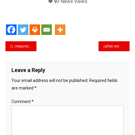
👁️
97
News Views
Post
স্বেচ্ছাসেবক লীগের ভারপ্রাপ্ত সভাপতি ম. রাজ্জাক
রোহিঙ্গা ক্যাম্পে জঙ্গি বিরোধী সাঁড়াশি অভিযানঃ র‌্যাবের সাথে গোলাগুলি
navigation
Leave a Reply
Your email address will not be published.
Required fields
are marked
*
Comment
*