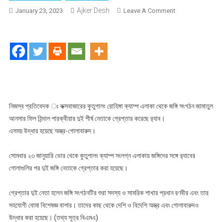
Ajker Desh
On
January 23, 2023
Leave A Comment
রোহিঙ্গা
ক্যাম্পে
র‍্যাবের
অভিযানে
দুই
জঙ্গি
নেতা
গ্রেপ্তার
নিজস্ব প্রতিবেদক ঃ কক্সবাজারের কুতুপালং রোহিঙ্গা ক্যাম্প এলাকা থেকে জঙ্গি সংগঠন জামাতুল
আনসার ফিল হিন্দাল শারক্বীয়ার দুই শীর্ষ নেতাকে গ্রেপ্তার করেছে র‍্যাব।
এসময় উদ্ধার হয়েছে অস্ত্র-গোলাবারুদ।
সোমবার ২৩ জানুয়ারি ভোর থেকে কুতুপালং ক্যাম্প সংলগ্ন এলাকায় জঙ্গিদের সঙ্গে র‍্যাবের
গোলাগুলির পর দুই জঙ্গি নেতাকে গ্রেপ্তার করা হয়েছে।
গ্রেপ্তার দুই নেতা হলেন জঙ্গি সংগঠনটির শুরা সদস্য ও সামরিক শাখার প্রধান রণবীর এবং তার
সহযোগী বোমা বিশেষজ্ঞ বাশার। তাদের কাছ থেকে দেশি ও বিদেশি অস্ত্র এবং গোলাবারুদও
উদ্ধার করা হয়েছে। (তথ্য সূত্র বিএমএ)