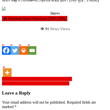
বিদেশি অস্ত্র ও গোলাবারুদসহ গ্রেফতার করেছে র‍্যাব। (তথ্য সূত্র ঃ বিএমএ)
বিজ্ঞাপন
📸 Download News PhotoCard (1080×1080)
👁️
91
News Views
Post
রোহিঙ্গা ক্যাম্পে র‍্যাবের অভিযানে দুই জঙ্গি নেতা গ্রেপ্তার
বিশ্ববিখ্যাত হুন্দেই বাংলাদেশে গাড়ি নির্মাণ নিয়ে আশাবাদী
navigation
Leave a Reply
Your email address will not be published.
Required fields are
marked
*