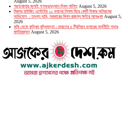
August 5, 2026
শরণখোলায় জুলাই গণঅভ্যুত্থান দিবস পালিত
August 5, 2026
মিরপুর হাউজিং এস্টেটের ২১ ভবনের নিলাম ঘিরে কোটি টাকার অনিয়মের
অভিযোগ : তদন্ত দাবি, সরকারের বিপুল রাজস্ব ক্ষতির আশঙ্কা
August 5,
2026
কৃষি থেকে কৃত্রিম বুদ্ধিমত্তা : ভারতের ৫ ট্রিলিয়ন ডলারের অর্থনীতি গড়ার
মাস্টারপ্ল্যান
August 5, 2026
উপদেষ্টা সম্পাদক : খন্দকার আমিনুর রহমান
সম্পাদক ও প্রকাশক : আমিনুর রহমান বাদশাহ
আইন উপদেষ্টা : এস. এম. দৌলত -ই-খুদা
এ্যাডভোকেট বাংলাদেশ সুপ্রিম কোর্ট।
সম্পাদকীয় ও বাণিজ্যিক কার্যালয়
২৬ বঙ্গবন্ধু অ্যাভিনিউ
ব্যাভিলন সেন্টার (৩য় তলা),ঢাকা ১০০০।
ফোনঃ ০১৭১৫৮৮০২৭৭
সম্পাদক ইমেইল : arbadshah12@gmail.com
arbadshah1975@gmail.com