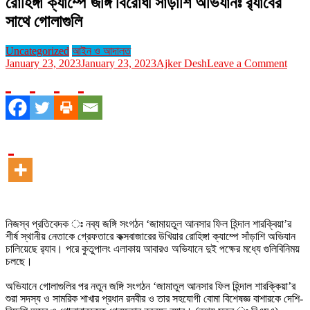
রোহিঙ্গা ক্যাম্পে জঙ্গি বিরোধী সাঁড়াশি অভিযানঃ র‌্যাবের
সাথে গোলাগুলি
Uncategorized
আইন ও আদালত
on
January 23, 2023
January 23, 2023
Ajker Desh
Leave a Comment
রোহিঙ্গ
ক্যাম্প
জঙ্গি
বিরোধী
সাঁড়াশি
অভিযা
র‌্যাবের
সাথে
গোলাগ
নিজস্ব প্রতিবেদক ঃ নব্য জঙ্গি সংগঠন ‘জামায়তুল আনসার ফিল হিন্দাল শারক্বিয়া’র
শীর্ষ স্থানীয় নেতাকে গ্রেফতারে কক্সবাজারের উখিয়ার রোহিঙ্গা ক্যাম্পে সাঁড়াশি অভিযান
চালিয়েছে র‍্যাব। পরে কুতুপালং এলাকায় আবারও অভিযানে দুই পক্ষের মধ্যে গুলিবিনিময়
চলছে।
অভিযানে গোলাগুলির পর নতুন জঙ্গি সংগঠন ‘জামাতুল আনসার ফিল হিন্দাল শারক্কিয়া’র
শুরা সদস্য ও সামরিক শাখার প্রধান রনবীর ও তার সহযোগী বোমা বিশেষজ্ঞ বাশারকে দেশি-