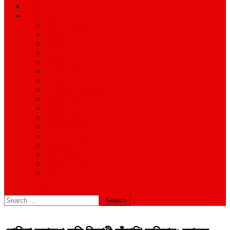
শিক্ষাঙ্গন
অন্যান্য
আইন ও আদালত
অর্থনীতি
বানিজ্য
জীবন-যাপন
সাহিত্য
অনিয়ম-দুর্নীতি
ইতিহাস ঐতিহ্য
উপ-সম্পাদকীয়/মতামত
কর্পোরেট সংবাদ
গ্রাম বাংলার খবর
দুর্ঘটনার সংবাদ
প্রশাসনিক সংবাদ
বিশেষ প্রতিবেদন
মানবিক খবর
সংগঠন সংবাদ
সাহিত্য-সংস্কৃতি
বিবিধ
site mode button
Search
for: