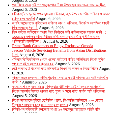
August 6, 2026
গজারিয়ায় ৩৬জুলাই গণ অভ্যুত্থান দিবস উপলক্ষ্যে আলোচনা সভা অনুষ্ঠিত
August 6, 2026
সরিষাবাড়ীতে জুলাই গণঅভ্যুত্থান দিবস-২০২৬ উপলক্ষে শহীদ পরিবার ও আহত
যোদ্ধাদের সংবর্ধনা
August 6, 2026
জুলাই আন্দোলনের কৃতিত্বের দাবিদার কার ? ইতিহাস, বিতর্ক ও উপেক্ষিত সাহসী
শিক্ষকদের ভূমিকা’ !
August 6, 2026
শিশু ধর্ষণের অভিযোগ মাথায় নিয়ে নির্বাচনে জয়ী পাকিস্তানের সাবেক মন্ত্রী :
১৯৯০-এর দশকের যৌন নির্যাতন অভিযোগ: ম্যানচেস্টার পুলিশি তদন্তে
পাকিস্তানি রাজনীতিক !
August 6, 2026
Prime Bank Customers to Enjoy Exclusive Omoda
Jaecoo Vehicle Servicing Benefits from Asian Distributions
Ltd.
August 6, 2026
এশিয়ান ডিস্ট্রিবিউশন থেকে ওমেডা জাইকো গাড়ির সার্ভিসিংয়ে বিশেষ সুবিধা
পাবেন প্রাইম ব্যাংকের গ্রাহককর
August 6, 2026
বৈরী আবহাওয়া উপেক্ষা করে মাদারগঞ্জে বিএনপির আনন্দ ও বিজয় মিছিল
August
6, 2026
পুলিশে নতুন রদবদল : আইন-শৃঙ্খলা ফেরাতে কতটা কার্যকর হবে আট কর্মকর্তার
বদলি ?
August 6, 2026
​​বাংলাদেশে চালু হতে যাচ্ছে বিশ্বখ্যাত থাই কফি চেইন ‘ক্যাফে আমাজন’ :
বিশেষ আকর্ষণ হিসেবে থাকবে থাই নৃত্য ও ‘মুয়ে থাই’ মার্শাল আর্ট পরিবেশনা
August 5, 2026
বিশেষ জ্যাকেটে লুকিয়ে ফেন্সিডিল পাচার, ডিএনসির অভিযানে ৩০৯ বোতল
উদ্ধার৷ : সংঘবদ্ধ চক্রের ৪ সদস্য গ্রেফতার
August 5, 2026
বিসিডিএস সরিষাবাড়ী উপজেলা শাখার ১৭ সদস্যের আহ্বায়ক কমিটি গঠন