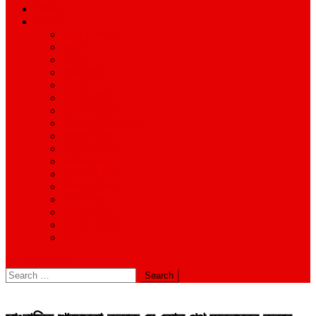
শিক্ষাঙ্গন
অন্যান্য
আইন ও আদালত
অর্থনীতি
বানিজ্য
জীবন-যাপন
সাহিত্য
অনিয়ম-দুর্নীতি
ইতিহাস ঐতিহ্য
উপ-সম্পাদকীয়/মতামত
কর্পোরেট সংবাদ
গ্রাম বাংলার খবর
দুর্ঘটনার সংবাদ
প্রশাসনিক সংবাদ
বিশেষ প্রতিবেদন
মানবিক খবর
সংগঠন সংবাদ
সাহিত্য-সংস্কৃতি
বিবিধ
site mode button
Search
for: