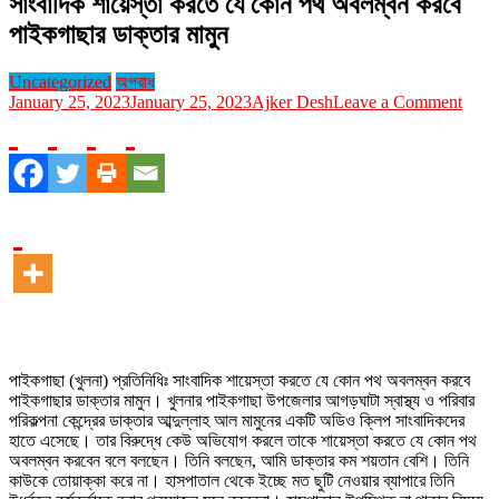
সাংবাদিক শায়েস্তা করতে যে কোন পথ অবলম্বন করবে
পাইকগাছার ডাক্তার মামুন
Uncategorized
অপরাধ
on
January 25, 2023
January 25, 2023
Ajker Desh
Leave a Comment
সাংবাদ
শায়েস্
করতে
যে
কোন
পথ
অবলম্
করবে
পাইকগ
ডাক্তা
মামুন
পাইকগাছা (খুলনা) প্রতিনিধিঃ সাংবাদিক শায়েস্তা করতে যে কোন পথ অবলম্বন করবে
পাইকগাছার ডাক্তার মামুন। খুলনার পাইকগাছা উপজেলার আগড়ঘাটা স্বাস্থ্য ও পরিবার
পরিকল্পনা কেন্দ্রের ডাক্তার আব্দুল্লাহ আল মামুনের একটি অডিও ক্লিপ সাংবাদিকদের
হাতে এসেছে। তার বিরুদ্ধে কেউ অভিযোগ করলে তাকে শায়েস্তা করতে যে কোন পথ
অবলম্বন করবেন বলে বলছেন। তিনি বলছেন, আমি ডাক্তার কম শয়তান বেশি। তিনি
কাউকে তোয়াক্কা করে না। হাসপাতাল থেকে ইচ্ছে মত ছুটি নেওয়ার ব্যাপারে তিনি