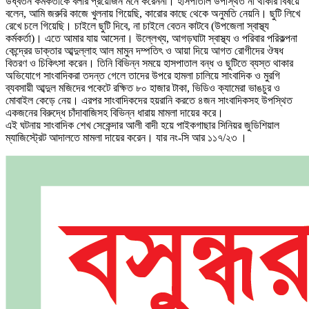
উর্ধ্বতন কর্মকর্তাকে বলার প্রয়োজন মনে করেননা। হাসপাতাল উপস্থিত না থাকার বিষয়ে
বলেন, আমি জরুরি কাজে খুলনায় গিয়েছি, কারোর কাছে থেকে অনুমতি নেয়নি। ছুটি লিখে
রেখে চলে গিয়েছি। চাইলে ছুটি দিবে, না চাইলে বেতন কাটবে (উপজেলা স্বাস্থ্য
কর্মকর্তা)। এতে আমার যায় আসেনা। উল্লেখ্য, আগড়ঘাটা স্বাস্থ্য ও পরিবার পরিকল্পনা
কেন্দ্রের ডাক্তার আব্দুল্লাহ আল মামুন দম্পতিৎ ও আয়া দিয়ে আগত রোগীদের ঔষধ
বিতরণ ও চিকিৎসা করেন। তিনি বিভিন্ন সময়ে হাসপাতাল বন্ধ ও ছুটিতে ব্যস্ত থাকার
অভিযোগে সাংবাদিকরা তদন্ত গেলে তাদের উপরে হামলা চালিয়ে সাংবাদিক ও মুরগি
ব্যবসায়ী আব্দুল মজিদের পকেটে রক্ষিত ৮০ হাজার টাকা, ভিডিও ক্যামেরা ভাঙচুর ও
মোবাইল কেড়ে নেয়। এরপর সাংবাদিকদের হয়রানি করতে ৪জন সাংবাদিকসহ উপস্থিত
একজনের বিরুদ্ধে চাঁদাবাজিসহ বিভিন্ন ধারায় মামলা দায়ের করে।
এই ঘটনায় সাংবাদিক শেখ সেকেন্দার আলী বাদী হয়ে পাইকগাছার সিনিয়র জুডিশিয়াল
ম্যাজিস্ট্রেট আদালতে মামলা দায়ের করেন। যার নং-সি আর ১১৭/২৩ ।