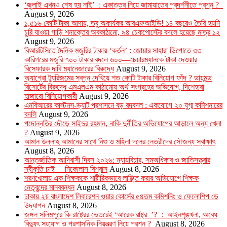
‘জুলাই এখনও শেষ হয় নাই’ : একাত্তর নিয়ে জামায়াতের প্রদর্শনীতে প্রশ্ন ?
August 9, 2026
১,৫১৬ কোটি টাকা আদায়, তবু অকার্যকর আরএফআইডি! ১৪ বছরেও তৈরি হয়নি
চুরি যাওয়া গাড়ি শনাক্তের অবকাঠামো, ৯৪ চেকপোস্টের বদলে হয়েছে মাত্র ১২
August 9, 2026
বিআরটিসিতে দৈনিক মজুরির টাকায় ‘কর্তন’ : জোয়ার সাহারা ডিপোতে ৩৩
কারিগরের মজুরি ৭০০ টাকার বদলে ৬০০—চেয়ারম্যানকে টাকা দেওয়ার
বিস্ফোরক দাবি ম্যানেজারের বিরুদ্ধে
August 9, 2026
অ্যাগ্রো ট্যুরিজমের স্বপ্ন দেখিয়ে শত কোটি টাকার বিনিয়োগ ফাঁদ ? ডায়মন্ড
রিসোর্টের বিরুদ্ধে এমএলএম কাঠামোয় অর্থ সংগ্রহের অভিযোগ, দিশেহারা
হাজারো বিনিয়োগকারী
August 9, 2026
এনবিআরের কাস্টমস-ভ্যাট প্রশাসনে বড় রদবদল : একযোগে ২০ যুগ্ম কমিশনারের
বদলি
August 9, 2026
পদোন্নতির দৌড়ে সাইদুর রহমান, নাকি দুর্নীতির অভিযোগের আড়ালে অন্য খেলা
?
August 9, 2026
আমান উল্লাহ আমানের সাথে নিশু ও মহিলা দলের নেত্রীদের সৌজন্য স্বাক্ষাৎ
August 8, 2026
আন্তর্জাতিক আদিবাসী দিবস ২০২৬: ন্যায়বিচার, সমঅধিকার ও জাতিসত্ত্বার
স্বীকৃতি চাই – নিকোলাস বিশ্বাস
August 8, 2026
শরণখোলায় এক শিক্ষককে শারীরিকভাবে লাঞ্ছিত করার অভিযোগে শিক্ষক
নেতৃবৃন্দের মানববন্ধন
August 8, 2026
ঢাকায় ২য় বাংলাদেশ লিবারেশন ওয়ার কোর্সের ৫৪তম কমিশনিং ও ফেলোশিপ ডে
উদ্‌যাপন
August 8, 2026
জঙ্গল সলিমপুরে কি রাষ্ট্রের ভেতরেই ‘আরেক রাষ্ট্র ’? : আইনশৃঙ্খলা, অবৈধ
বিদ্যুৎ সংযোগ ও প্রশাসনিক নিয়ন্ত্রণ নিয়ে প্রশ্ন ?
August 8, 2026