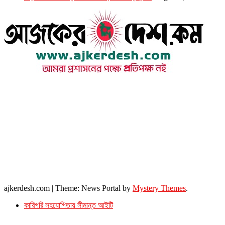
উপদেষ্টা সম্পাদক : খন্দকার আমিনুর রহমান
সম্পাদক ও প্রকাশক : আমিনুর রহমান বাদশাহ
আইন উপদেষ্টা : এস. এম. দৌলত -ই-খুদা
এ্যাডভোকেট বাংলাদেশ সুপ্রিম কোর্ট।
সম্পাদকীয় ও বাণিজ্যিক কার্যালয়
২৬ বঙ্গবন্ধু অ্যাভিনিউ
ব্যাভিলন সেন্টার (৩য় তলা),ঢাকা ১০০০।
ফোনঃ ০১৭১৫৮৮০২৭৭
সম্পাদক ইমেইল : arbadshah12@gmail.com
arbadshah1975@gmail.com
ইমেইল : ajkerdeshnews@gmail.com
© সর্বস্বত্ব সংরক্ষিত। এই ওয়েবসাইটের কোন লেখা, ছবি, ভিডিও অনুমতি ছাড়া ব্যবহার বেআইনি ।
ajkerdesh.com
|
Theme: News Portal by
Mystery Themes
.
কারিগরি সহযোগিতায় সীমান্ত আইটি