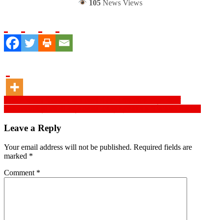
105
News Views
Post
নড়াইলে অসহায় শীতার্থদের মাঝে জেলা পরিষদের পক্ষ থেকে কম্বল বিতরণ
দুদক এনফোর্সমেন্ট ইউনিট কর্তৃক দেশের বিভিন্ন প্রতিষ্ঠানে ৬ টি অভিযান পরিচালনা
navigation
Leave a Reply
Your email address will not be published.
Required fields are
marked
*
Comment
*