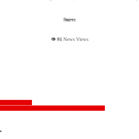
বিজ্ঞাপন
👁️
91
News Views
যালোচনা সভায় আইজিপি
১৬৩ কেজি ওজনের ৭০ পিস স্বর্ণের বারসহ ২ জন স্বর্ণ পাচারকারী আটক
*