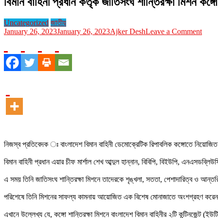
বিমান বাহিনী প্রধান কর্তৃক জাতিসংঘ শান্তিরক্ষা মিশন কঙ্গোগ
Uncategorized
জাতীয়
on
January 26, 2023
January 26, 2023
Ajker Desh
Leave a Comment
বিমান
বাহিনী
প্রধান
কর্তৃক
জাতিস
শান্তির
মিশন
কঙ্গোগ
কন্টিনজে
সদস্য
ব্রিফিং
প্রদান
নিজস্ব প্রতিবেদক ঃ বাংলাদেশ বিমান বাহিনী ডেমোক্রেটিক রিপাবলিক কঙ্গোতে নিয়োজি
বিমান বাহিনী প্রধান এয়ার চীফ মার্শাল শেখ আব্দুল হান্নান, বিবিপি, বিইউপি, এনএসডব্লিউস
এ সময় তিনি জাতিসংঘ শান্তিরক্ষা মিশনে তাদেরকে শৃঙ্খলা, সততা, পেশাদারিত্ব ও আন্ত
পরিশেষে তিনি মিশনের সাফল্য কামনায় আয়োজিত এক বিশেষ মোনাজাতে অংশগ্রহণ করেন। অনুষ্
এখানে উল্লেখ্য যে, কঙ্গো শান্তিরক্ষা মিশনে বাংলাদেশ বিমান বাহিনীর ২টি কন্টিনজেন্ট 