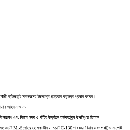
ামী কন্টিনজেন্ট সদস্যদের উদ্দেশ্যে মূল্যবান বক্তব্য প্রদান করেন।
ে আনার আহবান জানান।
গণ এবং বিমান সদর ও ঘাঁটির ঊর্ধ্বতন কর্মকর্তাবৃন্দ উপস্থিত ছিলেন।
দস্যসহ ০৬টি Mi-Series হেলিকপ্টার ও ০১টি C-130 পরিবহন বিমান এবং গ্রাউন্ড সাপোর্ট