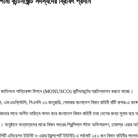
ামী কন্টিনজেন্ট সদস্যদের ব্রিফিং প্রদান
ংঘ
ক্ষা
ামী
ন্ট
দের
ত জাতিসংঘ শান্তিরক্ষা মিশনে (MONUSCO) কন্টিনজেন্টের প্রতিস্থাপন করতে যাচ্ছে।
ি, এফএডব্লিউসি, পিএসসি ২৩ জানুয়ারি, সোমবার বাংলাদেশ বিমান বাহিনী ঘাঁটি বাশার-এ কঙ্গোগ
রিকতার সাথে অর্পিত দায়িত্ব পালন করে বাংলাদেশ বিমান বাহিনী তথা দেশের জন্য সুনাম বয়
ঠানে অন্যান্যদের মাঝে বিমান সদরের প্রিন্সিপাল স্টাফ অফিসারগণ, ঢাকাস্থ এয়ার অফিসার
(ইউটিলিটি এভিয়েশন ইউনিট ও এয়ার ট্রান্সপোর্ট ইউনিট) এ সর্বমোট ২৫২ জন বিমান বাহিনীর স