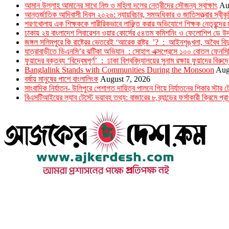
আমান উল্লাহ আমানের সাথে নিশু ও মহিলা দলের নেত্রীদের সৌজন্য স্বাক্ষাৎ
Au
আন্তর্জাতিক আদিবাসী দিবস ২০২৬: ন্যায়বিচার, সমঅধিকার ও জাতিসত্ত্বার স্বীক
শরণখোলায় এক শিক্ষককে শারীরিকভাবে লাঞ্ছিত করার অভিযোগে শিক্ষক নেতৃবৃন্দের 
ঢাকায় ২য় বাংলাদেশ লিবারেশন ওয়ার কোর্সের ৫৪তম কমিশনিং ও ফেলোশিপ ডে উদ্
জঙ্গল সলিমপুরে কি রাষ্ট্রের ভেতরেই ‘আরেক রাষ্ট্র ’? : আইনশৃঙ্খলা, অবৈধ বিদ্
যাত্রাবাড়ীতে ডিএনসি’র ঝটিকা অভিযান : সোহাগ এক্সপ্রেসে ১০০ বোতল ফেনসি
ফুয়াদের বক্তব্য ‘বিদ্বেষপূর্ণ’ : ঢাকা বিশ্ববিদ্যালয়ের সুনাম রক্ষায় ফুয়াদের বিরুদ
Banglalink Stands with Communities During the Monsoon
Aug
বর্ষায় মানুষের পাশে বাংলালিংক
August 7, 2026
সাংবাদিক নির্যাতন- উলিপুরে পেশাগত দায়িত্ব পালনে গিয়ে নির্যাতনের শিকার স্ট
বিএসটিআইয়ের ল্যাব টেস্টে ভয়াবহ তথ্য: বাজারের ৮ ব্র্যান্ডের ফর্সাকারী ক্রিমে প্রাণ
উপদেষ্টা সম্পাদক : খন্দকার আমিনুর রহমান
সম্পাদক ও প্রকাশক : আমিনুর রহমান বাদশাহ
আইন উপদেষ্টা : এস. এম. দৌলত -ই-খুদা
এ্যাডভোকেট বাংলাদেশ সুপ্রিম কোর্ট।
সম্পাদকীয় ও বাণিজ্যিক কার্যালয়
২৬ বঙ্গবন্ধু অ্যাভিনিউ