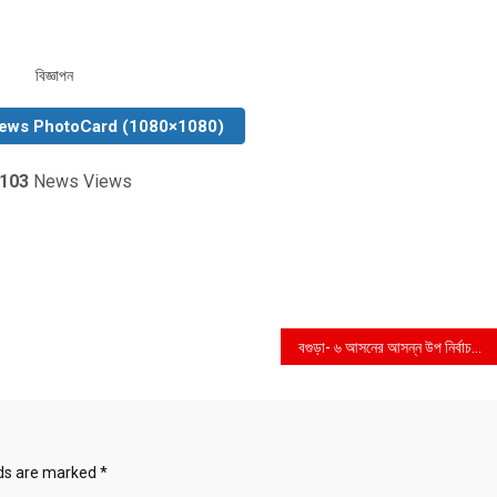
বিজ্ঞাপন
News PhotoCard (1080×1080)
103
News Views
বগুড়া- ৬ আসনের আসন্ন উপ নির্বাচনে নৌকা মার্কার সমর্থনে আওয়ামী স্বেচ্ছাসেবক লীগের প্রতিনিধি সভা অনুষ্ঠিত
lds are marked
*