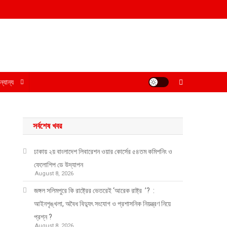
্যান্য
সর্বশেষ খবর
ঢাকায় ২য় বাংলাদেশ লিবারেশন ওয়ার কোর্সের ৫৪তম কমিশনিং ও
ফেলোশিপ ডে উদ্‌যাপন
August 8, 2026
জঙ্গল সলিমপুরে কি রাষ্ট্রের ভেতরেই ‘আরেক রাষ্ট্র ’? :
আইনশৃঙ্খলা, অবৈধ বিদ্যুৎ সংযোগ ও প্রশাসনিক নিয়ন্ত্রণ নিয়ে
প্রশ্ন ?
August 8, 2026