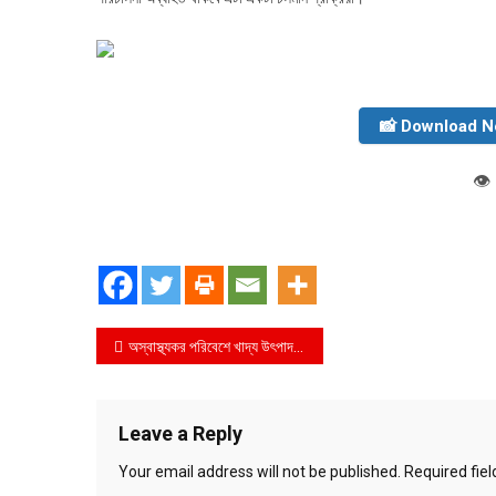
📸 Download 
👁️
Post
অস্বাস্থ্যকর পরিবেশে খাদ্য উৎপাদন ও সংরক্ষণ, খাদ্যে নিষিদ্ধ দ্রব্যের মিশ্রন এবং মেয়াদ উত্তির্ণ ঔষধ বিক্রয় করার অপরাধে ২টি প্রতিষ্ঠান কে ২৫,০০০ টাকা জরিমানা
navigation
Leave a Reply
Your email address will not be published.
Required fie