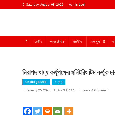
Skip
Saturday, August 08, 2026
Admin Login
to
content
আমরা প্রশাসনের পক্ষে প্রতিপক্ষ নই
জাতীয়
আন্তর্জাতিক
রাজনীতি
খেলাধুলা
সা
নিরাপদ খাদ্য কর্তৃপক্ষের মনিটরিং টিম কর্তৃক
Uncategorized
অন্যান্য
Ajker Desh
On
January 26, 2023
Leave A Comment
নিরাপ
খাদ্য
কর্তৃপক
মনিটরি