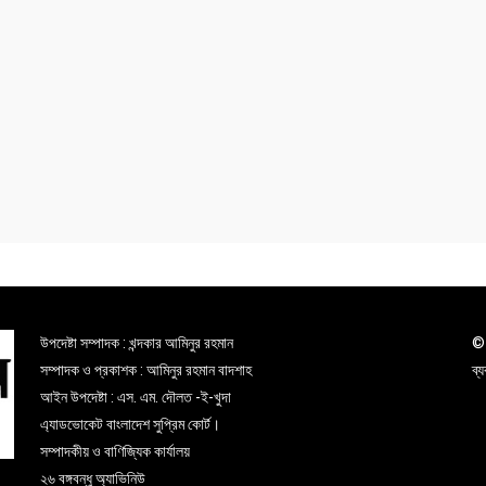
উপদেষ্টা সম্পাদক : খন্দকার আমিনুর রহমান
© 
সম্পাদক ও প্রকাশক : আমিনুর রহমান বাদশাহ
ব্
আইন উপদেষ্টা : এস. এম. দৌলত -ই-খুদা
এ্যাডভোকেট বাংলাদেশ সুপ্রিম কোর্ট।
সম্পাদকীয় ও বাণিজ্যিক কার্যালয়
২৬ বঙ্গবন্ধু অ্যাভিনিউ