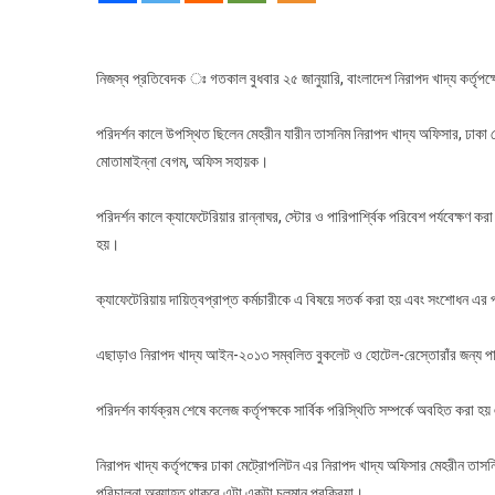
টিম
কর্তৃক
ঢাকা
নিজস্ব প্রতিবেদক ঃ গতকাল বুধবার ২৫ জানুয়ারি, বাংলাদেশ নিরাপদ খাদ্য কর্তৃপক্ষ
কলেজ
এর
পরিদর্শন কালে উপস্থিত ছিলেন মেহরীন যারীন তাসনিম নিরাপদ খাদ্য অফিসার, ঢাকা
ক্যাফ
মোতামাইন্না বেগম, অফিস সহায়ক।
পরিদর্
পরিদর্শন কালে ক্যাফেটেরিয়ার রান্নাঘর, স্টোর ও পারিপার্শ্বিক পরিবেশ পর্যবেক্ষণ ক
হয়।
ক্যাফেটেরিয়ায় দায়িত্বপ্রাপ্ত কর্মচারীকে এ বিষয়ে সতর্ক করা হয় এবং সংশোধন এর 
এছাড়াও নিরাপদ খাদ্য আইন-২০১৩ সম্বলিত বুকলেট ও হোটেল-রেস্তোরাঁর জন্য পাল
পরিদর্শন কার্যক্রম শেষে কলেজ কর্তৃপক্ষকে সার্বিক পরিস্থিতি সম্পর্কে অবহিত করা 
নিরাপদ খাদ্য কর্তৃপক্ষের ঢাকা মেট্রোপলিটন এর নিরাপদ খাদ্য অফিসার মেহরীন তা
পরিচালনা অব্যাহত থাকবে এটা একটা চলমান প্রক্রিয়া।