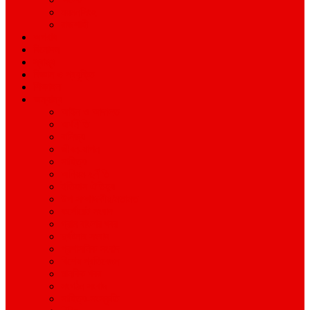
ময়মনসিংহ
রাজশাহী
অপরাধ
বিনোদন
স্বাস্থ্য
বিজ্ঞান ও প্রযুক্তি
শিক্ষাঙ্গন
অন্যান্য
আইন ও আদালত
অর্থনীতি
বানিজ্য
জীবন-যাপন
সাহিত্য
অনিয়ম-দুর্নীতি
ইতিহাস ঐতিহ্য
উপ-সম্পাদকীয়/মতামত
কর্পোরেট সংবাদ
গ্রাম বাংলার খবর
দুর্ঘটনার সংবাদ
প্রশাসনিক সংবাদ
বিশেষ প্রতিবেদন
মানবিক খবর
সংগঠন সংবাদ
সাহিত্য-সংস্কৃতি