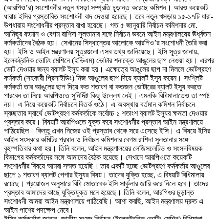
(আরপিও’র) সংশোধনীর নতুন খসড়া সম্প্রতি চূড়ান্ত করেছে কমিশন। আরও কয়েকটি
ধারায় ইসির প্রস্তাবিত সংশোধনী বাদ দেওয়া হয়েছে। তবে নতুন খসড়ায় ১৫-১৭টি ধারা-
উপধারায় সংশোধনীর প্রস্তাব রাখা হয়েছে। গত ৫ জানুয়ারি নির্বাচন কমিশনার মো.
আনিছুর রহমান ও বেগম রাশিদা সুলতানার সঙ্গে নির্বাচন ভবনে আইন মন্ত্রণালয়ের ঊর্ধ্বতন
কর্মকর্তাদের বৈঠক হয়। সেখানের সিদ্ধান্তের আলোকে আরপিও’র সংশোধনী তৈরি করা
হয়। ইসি ও আইন মন্ত্রণালয় সূত্রগুলো এসব তথ্য জানিয়েছে। ইসি সূত্র জানায়,
ইলেকট্রনিক ভোটিং মেশিনে (ইভিএম) ভোটার শনাক্তে আঙুলের ছাপ নেওয়া হয়। এরপর
ভোট দেওয়ার জন্য ব্যালট ইস্যু করা হয়। এক্ষেত্রে আঙুলের ছাপ না মিললে ভোটগ্রহণ
কর্মকর্তা (সহকারী প্রিসাইডিং) নিজ আঙুলের ছাপ দিয়ে ব্যালট ইস্যু করেন। সংশ্লিষ্ট
কর্মকর্তা তার আঙুলের ছাপ দিয়ে কত শতাংশ বা কতজন ভোটারের ব্যালট ইস্যু করতে
পারবেন তা নিয়ে আরপিওতে সুনির্দিষ্ট কিছু উল্লেখ নেই। এমনকি বিধিমালাতেও তা স্পষ্ট
নয়। এ নিয়ে কয়েকটি নির্বাচনে বিতর্ক ওঠে। এ অবস্থায় বর্তমান কমিশন নির্বাচনে
স্বচ্ছতার স্বার্থে ভোটগ্রহণ কর্মকর্তাকে সর্বোচ্চ ১ শতাংশ ব্যালট ইস্যুর ক্ষমতা দেওয়ার
প্রস্তাব করে। বিষয়টি আরপিওতে যুক্ত করে সংশোধনীর প্রস্তাব আইন মন্ত্রণালয়ে
পাঠিয়েছিল। কিন্তু এখন নিজের ওই প্রস্তাব থেকে সরে এসেছে ইসি। এ বিষয়ে ইসির
আইন সংস্কার কমিটির প্রধান ও নির্বাচন কমিশনার বেগম রাশিদা সুলতানার সঙ্গে
বৃহস্পতিবার কথা হয়। তিনি বলেন, আইন মন্ত্রণালয়ের লেজিসলেটিভ ও সংসদবিষয়ক
বিভাগের কর্মকর্তাদের সঙ্গে আমাদের বৈঠক হয়েছে। সেখানে আরপিওতে কয়েকটি
সংশোধনীর বিষয়ে আমরা সম্মত হয়েছি। তার একটি হচ্ছে ভোটগ্রহণ কর্মকর্তার আঙুলের
ছাপে ১ শতাংশ ব্যালট পেপার ইস্যুর বিষয়। তাদের যুক্তি হচ্ছে, এ বিষয়টি বিধিমালায়
রয়েছে। প্রয়োজন অনুসারে বিধি মোতাবেক ইসি সার্কুলার জারি করে নিলে হবে। তাদের
প্রস্তাব আমাদের কাছে যুক্তিযুক্ত মনে হয়েছে। তিনি বলেন, আরপিওর চূড়ান্ত
সংশোধনী আমরা আইন মন্ত্রণালয়ে পাঠিয়েছি। আশা করছি, আইন মন্ত্রণালয় দ্রুত এ
আইন পাশের পদক্ষেপ নেবে।
ইসির কর্মকর্তারা জানান, জাতীয় সংসদ নির্বাচন (ইলেকট্রনিক ভোটিং মেশিন) বিধিমালা,