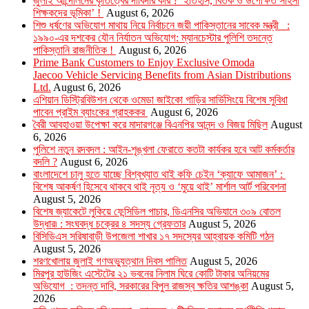
জুলাই আন্দোলনের কৃতিত্বের দাবিদার কার ? ইতিহাস, বিতর্ক ও উপেক্ষিত সাহসী
শিক্ষকদের ভূমিকা’ !
August 6, 2026
শিশু ধর্ষণের অভিযোগ মাথায় নিয়ে নির্বাচনে জয়ী পাকিস্তানের সাবেক মন্ত্রী :
১৯৯০-এর দশকের যৌন নির্যাতন অভিযোগ: ম্যানচেস্টার পুলিশি তদন্তে
পাকিস্তানি রাজনীতিক !
August 6, 2026
Prime Bank Customers to Enjoy Exclusive Omoda
Jaecoo Vehicle Servicing Benefits from Asian Distributions
Ltd.
August 6, 2026
এশিয়ান ডিস্ট্রিবিউশন থেকে ওমেডা জাইকো গাড়ির সার্ভিসিংয়ে বিশেষ সুবিধা
পাবেন প্রাইম ব্যাংকের গ্রাহককর
August 6, 2026
বৈরী আবহাওয়া উপেক্ষা করে মাদারগঞ্জে বিএনপির আনন্দ ও বিজয় মিছিল
August
6, 2026
পুলিশে নতুন রদবদল : আইন-শৃঙ্খলা ফেরাতে কতটা কার্যকর হবে আট কর্মকর্তার
বদলি ?
August 6, 2026
​​বাংলাদেশে চালু হতে যাচ্ছে বিশ্বখ্যাত থাই কফি চেইন ‘ক্যাফে আমাজন’ :
বিশেষ আকর্ষণ হিসেবে থাকবে থাই নৃত্য ও ‘মুয়ে থাই’ মার্শাল আর্ট পরিবেশনা
August 5, 2026
বিশেষ জ্যাকেটে লুকিয়ে ফেন্সিডিল পাচার, ডিএনসির অভিযানে ৩০৯ বোতল
উদ্ধার৷ : সংঘবদ্ধ চক্রের ৪ সদস্য গ্রেফতার
August 5, 2026
বিসিডিএস সরিষাবাড়ী উপজেলা শাখার ১৭ সদস্যের আহ্বায়ক কমিটি গঠন
August 5, 2026
শরণখোলায় জুলাই গণঅভ্যুত্থান দিবস পালিত
August 5, 2026
মিরপুর হাউজিং এস্টেটের ২১ ভবনের নিলাম ঘিরে কোটি টাকার অনিয়মের
অভিযোগ : তদন্ত দাবি, সরকারের বিপুল রাজস্ব ক্ষতির আশঙ্কা
August 5,
2026