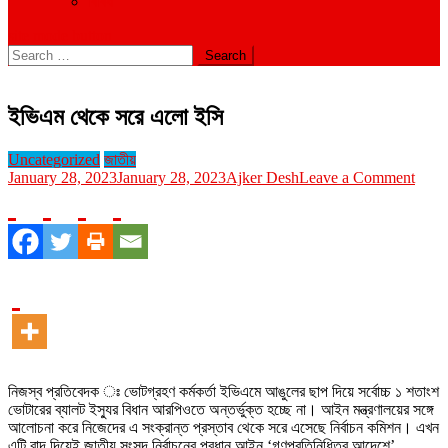
বিবিধ
site mode button
Search
for:
ইভিএম থেকে সরে এলো ইসি
Uncategorized
জাতীয়
on
January 28, 2023
January 28, 2023
Ajker Desh
Leave a Comment
ইভিএ
থেকে
সরে
এলো
ইসি
নিজস্ব প্রতিবেদক ঃ ভোটগ্রহণ কর্মকর্তা ইভিএমে আঙুলের ছাপ দিয়ে সর্বোচ্চ ১ শতাংশ
ভোটারের ব্যালট ইস্যুর বিধান আরপিওতে অন্তর্ভুক্ত হচ্ছে না। আইন মন্ত্রণালয়ের সঙ্গে
আলোচনা করে নিজেদের এ সংক্রান্ত প্রস্তাব থেকে সরে এসেছে নির্বাচন কমিশন। এখন
এটি বাদ দিয়েই জাতীয় সংসদ নির্বাচনের প্রধান আইন ‘গণপ্রতিনিধিত্ব আদেশে’