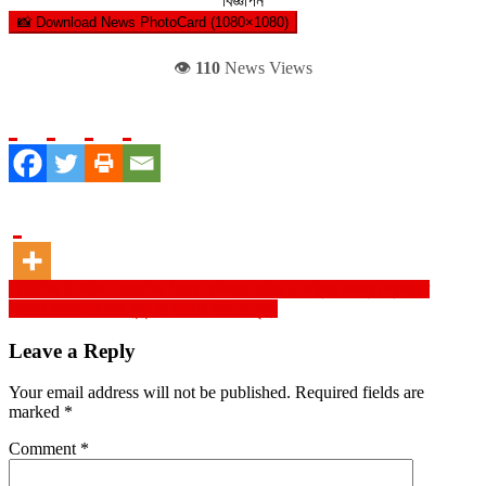
বিজ্ঞাপন
📸 Download News PhotoCard (1080×1080)
👁️
110
News Views
Post
সিটিটিসির ডিজিটাল ফরেনসিক টিমের অভিযানে হুজির ৬ সক্রিয় সদস্য গ্রেফতার
ভোলার বাসনভাঙ্গা চরে কুকুরের কামড়ে হরিণের মৃত্যু
navigation
Leave a Reply
Your email address will not be published.
Required fields are
marked
*
Comment
*