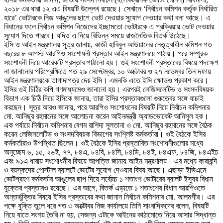
২০১৮ এর ধারা ১২ এএ বিষয়টি উল্লেখ রয়েছে। সেখানে ‘নির্বাচন কমিশন কর্তৃক নির্ধারিত
হারে’ ভোটারকে নিজ আঙুলের ছাপে ভোট দেওয়ার সুযোগ দেওয়ার কথা বলা আছে। এ
বিধানের ফলে নির্বাচন কমিশন নিজেদের ইচ্ছামতো ভোটারকে এ প্রক্রিয়ায় ভোট দেওয়ার
সুযোগ দিতে পারবে। যদিও এ নিয়ে বিভিন্ন সময়ে রাজনৈতিক বিতর্ক উঠেছে।
ইসি ও আইন মন্ত্রণালয় সূত্র জানায়, কাজী হাবিবুল আউয়ালের নেতৃত্বাধীন কমিশন গত
বছরের ৮ আগস্ট আরপিও সংশোধনী প্রস্তাব আইন মন্ত্রণালয়ে পাঠায়। পরে সম্পূরক
সংশোধনী দিয়ে আরেকটি প্রস্তাব পাঠানো হয়। ওই সংশোধনী প্রস্তাবের বিষয়ে পদক্ষেপ
না জানানোর পরিপ্রেক্ষিতে গত ২৯ সেপ্টেম্বর, ১০ অক্টোবর ও ২৭ নভেম্বর তিন দফায়
আইন মন্ত্রণালয়কে তাগাদাপত্র দেয় ইসি। এমনকি এতে ইসি ক্ষোভও প্রকাশ করে।
ইসির ওই চিঠির কপি গণমাধ্যমেও জানানো হয়। এরপরই লেজিসলেটিভ ও সংসদবিষয়ক
বিভাগ এক চিঠি দিয়ে ইসিকে জানায়, তারা ইসির প্রস্তাবগুলো গুরুত্বের সঙ্গে যাচাই
করছেন। সূত্র আরও জানায়, পরে আরপিও সংশোধনের বিষয়টি নিয়ে নির্বাচন কমিশনার
মো. আনিছুর রহমানের সঙ্গে আলোচনা করেন আইনমন্ত্রী অ্যাডভোকেট আনিসুল হক।
এক পর্যায়ে নির্বাচন কমিশনার বেগম রাশিদা সুলতানা ও মো. আনিছুর রহমানের সঙ্গে বৈঠক
করেন লেজিসলেটিভ ও সংসদবিষয়ক বিভাগের সংশ্লিষ্ট কর্মকর্তারা। ওই বৈঠকে ইসির
কর্মকর্তারাও উপস্থিত ছিলেন। ওই বৈঠকে ইসির প্রস্তাবিত সংশোধনীগুলোর মধ্যে
অনুচ্ছেদ ৬, ১৫, ২৬ই, ৭৭, ৮৪এ, ৮৪বি, ৮৪সি, ৮৪ডি, ৮৪ই, ৮৪এফ, ৮৪জি, ৮৪এইচ
এবং ৯১এ ধারায় সংশোধনীর বিষয়ে আপত্তি জানায় আইন মন্ত্রণালয়। এর মধ্যে কারাবন্দি
ও বয়স্কদের পোস্টাল ব্যালটে ভোটের সুযোগ দেওয়ার বিষয় আছে। এছাড়া ইভিএমে
ভোটগ্রহণ কর্মকর্তার আঙুলের ছাপ দিয়ে সর্বোচ্চ ১ শতাংশ ভোটারের ব্যালট ইস্যুর বিধান
যুক্তের প্রস্তাবও রয়েছে। এর আগে, বিতর্ক এড়াতে ১ শতাংশের বিধান আরপিওতে
অন্তর্ভুক্তির বিষয়ে ইসির প্রস্তাবের কথা জানান নির্বাচন কমিশনার মো. আলমগীর। এর
পক্ষে যুক্তি তুলে ধরে গত ৩ অক্টোবর নিজ কার্যালয়ে তিনি সাংবাদিকদের বলেন, বিষয়টি
নিয়ে যাতে সংশয় তৈরি না হয়, সেজন্য এটাকে আইনের কাঠামোতে নিয়ে আসার সিদ্ধান্ত