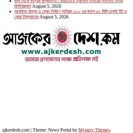
কৃষি থেকে কৃত্রিম বুদ্ধিমত্তা : ভারতের ৫ ট্রিলিয়ন ডলারের অর্থনীতি গড়ার
মাস্টারপ্ল্যান
August 5, 2026
আখাউড়া রাস্তা ও ড্রেন নির্মাণে অনিয়ম ১০০ এর বদলে ৬২ মিমি ঢালাই ইট ও
খোয়া নিম্নমানের
August 5, 2026
উপদেষ্টা সম্পাদক : খন্দকার আমিনুর রহমান
সম্পাদক ও প্রকাশক : আমিনুর রহমান বাদশাহ
আইন উপদেষ্টা : এস. এম. দৌলত -ই-খুদা
এ্যাডভোকেট বাংলাদেশ সুপ্রিম কোর্ট।
সম্পাদকীয় ও বাণিজ্যিক কার্যালয়
২৬ বঙ্গবন্ধু অ্যাভিনিউ
ব্যাভিলন সেন্টার (৩য় তলা),ঢাকা ১০০০।
ফোনঃ ০১৭১৫৮৮০২৭৭
সম্পাদক ইমেইল : arbadshah12@gmail.com
arbadshah1975@gmail.com
ইমেইল : ajkerdeshnews@gmail.com
© সর্বস্বত্ব সংরক্ষিত। এই ওয়েবসাইটের কোন লেখা, ছবি, ভিডিও অনুমতি ছাড়া ব্যবহার বেআইনি ।
ajkerdesh.com
|
Theme: News Portal by
Mystery Themes
.