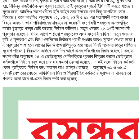
হয়। তিনি আরও বলেন, বৃহত্তর স্বার্থে এটা করা হচ্ছে। এটি নিয়ে যেহেতু সন্দেহ করা
হয়, বিভিন্ন রাজনৈতিক দল প্রশ্ন তোলে, তাই বৃহত্তর স্বার্থে ইসি এটি করতে যাচ্ছে।
সূত্র মতে, আরপিও সংশোধনীতে ইসি আইন মন্ত্রণালয়ের বেশ কিছু আপত্তি মেনে
নিয়েছে। তবে আরপিও অনুচ্ছেদ ১৫, ৮৪এ, ৮৪বি ও ৯১-এর সংশোধনী বহাল রাখার
বিষয়ে অনড়। ভাষা পরিমার্জনের মাধ্যমে এ কয়েকটি সংশোধনী প্রস্তাব অন্তর্ভুক্তি
করেই চূড়ান্ত খসড়া তৈরি করেছে নির্বাচন কমিশন। নতুন খসড়ায় ১৫-১৭টি সংশোধনী
প্রস্তাব রয়েছে। যদিও আগে পাঠানো প্রস্তাবেও এসব সংশোধীন ছিল। নতুন খসড়ায়
কৃষি ও ক্ষুদ্রঋণ এবং বিল খেলাপিদের নির্বাচনে প্রার্থী হওয়ার আরও সুযোগ দেওয়া হচ্ছে।
এ প্রস্তাব পাশ হলে আগের দিন ঋণখেলাপিমুক্ত হয়ে পরের দিনই মনোনয়নপত্র দাখিলের
সুযোগ পাবেন। বিদ্যমান আইনে সাত দিন আগে এসব পরিশোধের বিধান রয়েছে। এছাড়া
সংশোধনীর অনুচ্ছেদ ২৫-এ ভোটকেন্দ্রে পেশিশক্তির প্রভাব বিস্তার করলে ভোটগ্রহণ
কর্মকর্তাকে নির্বাচন বন্ধ করে দেওয়ার ক্ষমতা দেওয়া হয়েছে। একই সঙ্গে নির্বাচন কর্মকর্তা
কোন প্রক্রিয়ায় নির্বাচন বন্ধ করবেন তাও উল্লেখ রয়েছে। অনুচ্ছেদ ৩১ ও ৩৬-এ
ব্যালট পেপারের পেছনে অফিসিয়াল সিল ও প্রিসাইডিং কর্মকর্তার স্বাক্ষর না থাকলে তা
গণনায় আনা যাবে না-এমন বিধান স্পষ্ট করা হয়েছে।