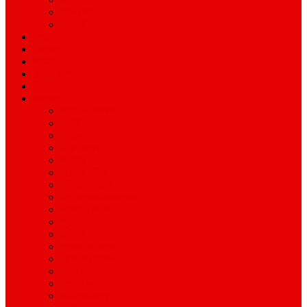
ময়মনসিংহ
রাজশাহী
অপরাধ
বিনোদন
স্বাস্থ্য
বিজ্ঞান ও প্রযুক্তি
শিক্ষাঙ্গন
অন্যান্য
আইন ও আদালত
অর্থনীতি
বানিজ্য
জীবন-যাপন
সাহিত্য
অনিয়ম-দুর্নীতি
ইতিহাস ঐতিহ্য
উপ-সম্পাদকীয়/মতামত
কর্পোরেট সংবাদ
গ্রাম বাংলার খবর
দুর্ঘটনার সংবাদ
প্রশাসনিক সংবাদ
বিশেষ প্রতিবেদন
মানবিক খবর
সংগঠন সংবাদ
সাহিত্য-সংস্কৃতি