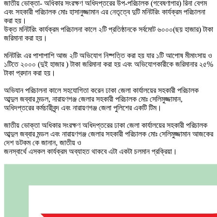
জাতীয় ভোক্তা- অধিকার সংরক্ষণ অধিদপ্তরের উপ-পরিচালক (গবেষণাগার) রিনা বেগম
এবং সহকারী পরিচালক মোঃ হাসানুজ্জামান এর নেতৃত্বে দুটি মনিটরিং কার্যক্রম পরিচালনা
করা হয়।
উক্ত মনিটরিং কার্যক্রম পরিচালনা কালে ২টি প্রতিষ্ঠানকে সর্বমোট ৬০০০(ছয় হাজার) টাকা
জরিমানা করা হয়।
মনিটরিং এর পাশাপাশি আজ ২টি অভিযোগ নিষ্পত্তি করা হয় যার ১টি আপোষ মীমাংসায় ও
১টিতে ২০০০ (দুই হাজার ) টাকা জরিমানা করা হয় এবং অভিযোগকারীকে জরিমানার ২৫%
টাকা প্রদান করা হয়।
অভিযান পরিচালনা কালে সহযোগিতা করেন ঢাকা জেলা কার্যালয়ের সহকারী পরিচালক
আব্দুল জব্বার মন্ডল, নারায়ণগঞ্জ জেলার সহকারী পরিচালক মোঃ সেলিমুজ্জামান,
অধিদপ্তরের কর্মচারীবৃন্দ এবং নারায়ণগঞ্জ জেলা পুলিশের একটি টিম।
জাতীয় ভোক্তা অধিকার সংরক্ষণ অধিদপ্তরের ঢাকা জেলা কার্যালয়ের সহকারী পরিচালক
আব্দুল জব্বার মন্ডল এবং নারায়ণগঞ্জ জেলার সহকারী পরিচালক মোঃ সেলিমুজ্জামান আজকের
দেশ ডটকম কে জানান, জাতীয় ও
জনস্বার্থে এসকল কার্যক্রম অব্যাহত থাকবে এটা একটা চলমান প্রক্রিয়া।