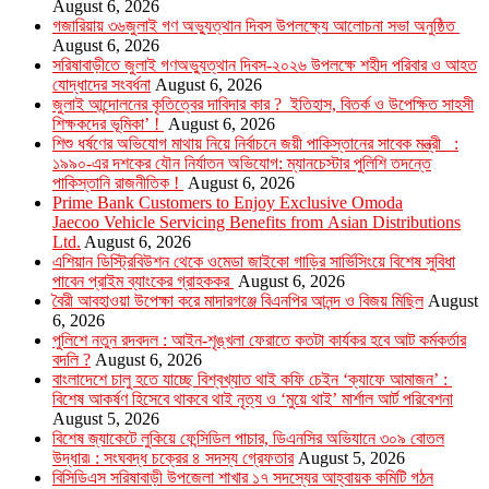
August 6, 2026
গজারিয়ায় ৩৬জুলাই গণ অভ্যুত্থান দিবস উপলক্ষ্যে আলোচনা সভা অনুষ্ঠিত
August 6, 2026
সরিষাবাড়ীতে জুলাই গণঅভ্যুত্থান দিবস-২০২৬ উপলক্ষে শহীদ পরিবার ও আহত
যোদ্ধাদের সংবর্ধনা
August 6, 2026
জুলাই আন্দোলনের কৃতিত্বের দাবিদার কার ? ইতিহাস, বিতর্ক ও উপেক্ষিত সাহসী
শিক্ষকদের ভূমিকা’ !
August 6, 2026
শিশু ধর্ষণের অভিযোগ মাথায় নিয়ে নির্বাচনে জয়ী পাকিস্তানের সাবেক মন্ত্রী :
১৯৯০-এর দশকের যৌন নির্যাতন অভিযোগ: ম্যানচেস্টার পুলিশি তদন্তে
পাকিস্তানি রাজনীতিক !
August 6, 2026
Prime Bank Customers to Enjoy Exclusive Omoda
Jaecoo Vehicle Servicing Benefits from Asian Distributions
Ltd.
August 6, 2026
এশিয়ান ডিস্ট্রিবিউশন থেকে ওমেডা জাইকো গাড়ির সার্ভিসিংয়ে বিশেষ সুবিধা
পাবেন প্রাইম ব্যাংকের গ্রাহককর
August 6, 2026
বৈরী আবহাওয়া উপেক্ষা করে মাদারগঞ্জে বিএনপির আনন্দ ও বিজয় মিছিল
August
6, 2026
পুলিশে নতুন রদবদল : আইন-শৃঙ্খলা ফেরাতে কতটা কার্যকর হবে আট কর্মকর্তার
বদলি ?
August 6, 2026
​​বাংলাদেশে চালু হতে যাচ্ছে বিশ্বখ্যাত থাই কফি চেইন ‘ক্যাফে আমাজন’ :
বিশেষ আকর্ষণ হিসেবে থাকবে থাই নৃত্য ও ‘মুয়ে থাই’ মার্শাল আর্ট পরিবেশনা
August 5, 2026
বিশেষ জ্যাকেটে লুকিয়ে ফেন্সিডিল পাচার, ডিএনসির অভিযানে ৩০৯ বোতল
উদ্ধার৷ : সংঘবদ্ধ চক্রের ৪ সদস্য গ্রেফতার
August 5, 2026
বিসিডিএস সরিষাবাড়ী উপজেলা শাখার ১৭ সদস্যের আহ্বায়ক কমিটি গঠন