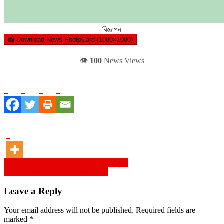
বিজ্ঞাপন
📸 Download News PhotoCard (1080×1080)
👁️
100
News Views
Post
ভোলার বাসনভাঙ্গা চরে কুকুরের কামড়ে হরিণের মৃত্যু
*জীবনের গল্পের ডাউনলোড* নাজমা লাইজু
navigation
Leave a Reply
Your email address will not be published.
Required fields are
marked
*