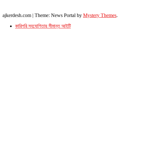
ইমেইল : ajkerdeshnews@gmail.com
© সর্বস্বত্ব সংরক্ষিত। এই ওয়েবসাইটের কোন লেখা, ছবি, ভিডিও অনুমতি ছাড়া ব্যবহার বেআইনি ।
ajkerdesh.com
|
Theme: News Portal by
Mystery Themes
.
কারিগরি সহযোগিতায় সীমান্ত আইটি