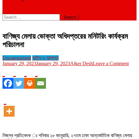
বিবিধ
site mode button
Search
for:
বাণিজ্য মেলায় ভোক্তা অধিদপ্তরের মনিটরিং কার্যক্রম
পরিচালনা
Uncategorized
আইন ও আদালত
on
January 29, 2023
January 29, 2023
Ajker Desh
Leave a Comment
বাণিজ্
মেলায়
ভোক্ত
অধিদপ
মনিটরি
কার্যক্
পরিচাল
নিজস্ব প্রতিবেদক ঃ শনিবার ২৮ জানুয়ারি, ২৭তম ঢাকা আন্তর্জাতিক বাণিজ্য মেলায়