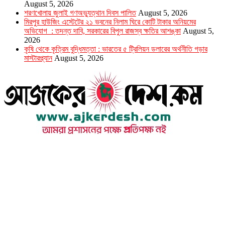
August 5, 2026
শরণখোলায় জুলাই গণঅভ্যুত্থান দিবস পালিত
August 5, 2026
মিরপুর হাউজিং এস্টেটের ২১ ভবনের নিলাম ঘিরে কোটি টাকার অনিয়মের
অভিযোগ : তদন্ত দাবি, সরকারের বিপুল রাজস্ব ক্ষতির আশঙ্কা
August 5,
2026
কৃষি থেকে কৃত্রিম বুদ্ধিমত্তা : ভারতের ৫ ট্রিলিয়ন ডলারের অর্থনীতি গড়ার
মাস্টারপ্ল্যান
August 5, 2026
উপদেষ্টা সম্পাদক : খন্দকার আমিনুর রহমান
সম্পাদক ও প্রকাশক : আমিনুর রহমান বাদশাহ
আইন উপদেষ্টা : এস. এম. দৌলত -ই-খুদা
এ্যাডভোকেট বাংলাদেশ সুপ্রিম কোর্ট।
সম্পাদকীয় ও বাণিজ্যিক কার্যালয়
২৬ বঙ্গবন্ধু অ্যাভিনিউ
ব্যাভিলন সেন্টার (৩য় তলা),ঢাকা ১০০০।
ফোনঃ ০১৭১৫৮৮০২৭৭
সম্পাদক ইমেইল : arbadshah12@gmail.com
arbadshah1975@gmail.com