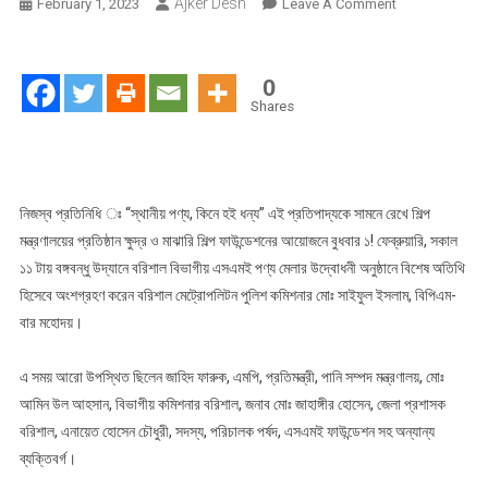
Ajker Desh
On
February 1, 2023
Leave A Comment
বরিশালে
বিভাগীয়
এসএমই
0
পণ্য
Shares
মেলার
উদ্বোধনী
অনুষ্ঠান
অনুষ্ঠিত
নিজস্ব প্রতিনিধি ঃ “স্থানীয় পণ্য, কিনে হই ধন্য” এই প্রতিপাদ্যকে সামনে রেখে শিল্প
মন্ত্রণালয়ের প্রতিষ্ঠান ক্ষুদ্র ও মাঝারি শিল্প ফাউন্ডেশনের আয়োজনে বুধবার ১! ফেব্রুয়ারি, সকাল
১১ টায় বঙ্গবন্ধু উদ্যানে বরিশাল বিভাগীয় এসএমই পণ্য মেলার উদ্বোধনী অনুষ্ঠানে বিশেষ অতিথি
হিসেবে অংশগ্রহণ করেন বরিশাল মেট্রোপলিটন পুলিশ কমিশনার মোঃ সাইফুল ইসলাম, বিপিএম-
বার মহোদয়।
এ সময় আরো উপস্থিত ছিলেন জাহিদ ফারুক, এমপি, প্রতিমন্ত্রী, পানি সম্পদ মন্ত্রণালয়, মোঃ
আমিন উল আহসান, বিভাগীয় কমিশনার বরিশাল, জনাব মোঃ জাহাঙ্গীর হোসেন, জেলা প্রশাসক
বরিশাল, এনায়েত হোসেন চৌধুরী, সদস্য, পরিচালক পর্ষদ, এসএমই ফাউন্ডেশন সহ অন্যান্য
ব্যক্তিবর্গ।