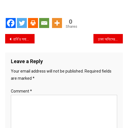
0
Shares
Post
রাবি’র সমাজকর্ম সমিতি, সমাজকর্ম বিভাগের নবীন বরণ ও বিদায় সংবর্ধনা অনুষ্ঠিত
ঢাকা অফিসের বালাম বইসহ কালিয়ায় বিপুল পরিমাণ জাল দলিল ও নকল সরঞ্জাম জব্দ
navigation
Leave a Reply
Your email address will not be published.
Required fields
are marked
*
Comment
*