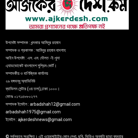
উপদেষ্টা সম্পাদক : খন্দকার আমিনুর রহমান
সম্পাদক ও প্রকাশক : আমিনুর রহমান বাদশাহ
আইন উপদেষ্টা : এস. এম. দৌলত -ই-খুদা
এ্যাডভোকেট বাংলাদেশ সুপ্রিম কোর্ট।
সম্পাদকীয় ও বাণিজ্যিক কার্যালয়
২৬ বঙ্গবন্ধু অ্যাভিনিউ
ব্যাভিলন সেন্টার (৩য় তলা),ঢাকা ১০০০।
ফোনঃ ০১৭১৫৮৮০২৭৭
সম্পাদক ইমেইল : arbadshah12@gmail.com
arbadshah1975@gmail.com
ইমেইল : ajkerdeshnews@gmail.com
© সর্বস্বত্ব সংরক্ষিত। এই ওয়েবসাইটের কোন লেখা, ছবি, ভিডিও অনুমতি ছাড়া ব্যবহার