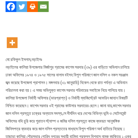
বইসহ
কালিয়ায়
বিপুল
পরিমাণ
জাল
দলিল
ও
নকল
মো:রফিকুল ইসলাম,নড়াইলঃ
সরঞ্জাম
নড়াইলের কালিয়া উপজেলার মির্জাপুর গ্রামের কাশেম সরদার (৩৯) এর বাড়িতে অভিযান চালিয়ে
জব্দ
ঢাকা অফিসের ১৯৭৪ ও ১৯৭৫ সালের বালাম বইসহ বিপুল পরিমাণে জাল দলিল ও নকল সরঞ্জাম
জব্দ করেছে উপজেলা প্রাশাসন। মঙ্গলবার (৩১ জানুয়ারি) বিকেল থেকে রাত পর্যন্ত এ অভিযান
পরিচালনা করা হয়। এ সময় অভিযুক্ত কাশেম সরদার পরিবারের সবাইকে নিয়ে পালিয়ে যায়।
কালিয়া উপজেলা নির্বাহী অফিসার (ভারপ্রাপ্ত) ও নির্বাহী ম্যাজিস্ট্রেট আফরিন জাহান বিষয়টি
নিশ্চিত করেছেন। কাশেম সরদার ওই গ্রামের কাউসার সরদারের ছেলে। জানা যায়,কাশেম সরদার
জাল দলিল প্রস্তুত চক্রের অন্যতম সদস্য,সে দীর্ঘদিন ধরে দেশের বিভিন্ন ভূমি ও সেটেলমেন্ট
অফিসের নথি চুরি করে পুরাতন স্ট্যাম্প ও জমির দলিল প্রস্তুত কাজে ব্যবহৃত আনুষঙ্গিক
জিনিসপত্র ব্যবহার করে জাল দলিল প্রস্ততের মাধ্যমে বিপুল পরিমাণ অর্থ হাতিয়ে নিয়েছে।
তাছাড়া কালিয়া পৌরসভার গোবিন্দ নগরের স্থায়ী বাসিন্দা প্রফুল্ল বিশ্বাস নামক ব্যক্তির ১ একর