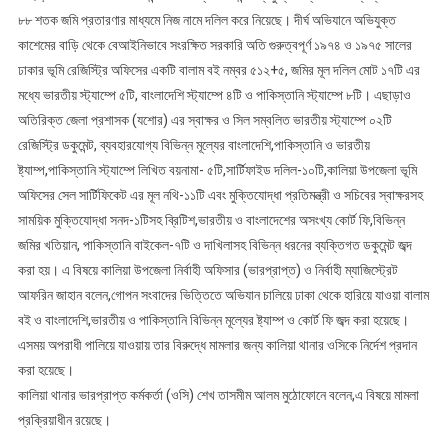
৮৮ শতক জমি প্রতারণার মাধ্যমে নিজ নামে দলিল করে নিয়েছে। দীর্ঘ অভিযানে অভিযুক্ত
কাশেমের বাড়ি থেকে বেআইনিভাবে সংরক্ষিত সরকারি অতি গুরুত্বপূর্ণ ১৯৭৪ ও ১৯৭৫ সালের
ঢাকার ভূমি রেজিস্ট্রি অফিসের একটি বালাম বই নম্বর ৫১২+৫, জমির মূল দলিল মোট ১৭টি এর
মধ্যে ভারতীয় স্ট্যাম্পে ৫টি, বাংলাদেশি স্ট্যাম্পে ৪টি ও পাকিস্তানি স্ট্যাম্পে ৮টি। এছাড়াও
অতিরিক্ত জেলা প্রশাসক (যশোর) এর স্বাক্ষর ও সিল সম্বলিত ভারতীয় স্ট্যাম্পে ০২টি
রেজিস্ট্রি ডকুমেন্ট, ব্যবহারযোগ্য বিভিন্ন মূল্যের বাংলাদেশি,পাকিস্তানি ও ভারতীয়
ষ্ট্যাম্প,পাকিস্তানি স্ট্যাম্পে লিখিত বয়নামা- ৫টি,সার্টিফাইড দলিল-১০টি,কালিয়া উপজেলা ভূমি
অফিসের সেল সার্টিফিকেট এর মূল নথি-১১টি এবং মুক্তিযোদ্ধা প্রতিমন্ত্রী ও সচিবের স্বাক্ষরসহ
সাময়িক মুক্তিযোদ্ধা সনদ-১টিসহ ব্রিটিশ,ভারতীয় ও বাংলাদেশের অসংখ্য কোর্ট ফি,বিভিন্ন
জমির খতিয়ান, পাকিস্তানি বাইকেল-৭টি ও দাখিলাসহ বিভিন্ন ধরনের ব্যক্তিগত ডকুমেন্ট জব্দ
করা হয়। এ বিষয়ে কালিয়া উপজেলা নির্বাহী অফিসার (ভারপ্রাপ্ত) ও নির্বাহী ম্যাজিস্ট্রেট
আফরিন জাহান বলেন,গোপন সংবাদের ভিত্তিতে অভিযান চালিয়ে ঢাকা থেকে হারিয়ে যাওয়া বালাম
বই ও বাংলাদেশি,ভারতীয় ও পাকিস্তানি বিভিন্ন মূল্যের ষ্ট্যাম্প ও কোর্ট ফি জব্দ করা হয়েছে।
এসময় অপরাধী পালিয়ে যাওয়ায় তার বিরুদ্ধে মামলার জন্য কালিয়া থানার ওসিকে নির্দেশ প্রদান
করা হয়েছে।
কালিয়া থানার ভারপ্রাপ্ত কর্মকর্তা (ওসি) শেখ তাসমীম আলম মুঠোফোনে বলেন,এ বিষয়ে মামলা
প্রক্রিয়াধীন রয়েছে।