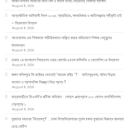
আমান উল্লাহ আমানের সাথে নিশু ও মহিলা দলের নেত্রীদের সৌজন্য স্বাক্ষাৎ
August 8, 2026
আন্তর্জাতিক আদিবাসী দিবস ২০২৬: ন্যায়বিচার, সমঅধিকার ও জাতিসত্ত্বার স্বীকৃতি চাই
– নিকোলাস বিশ্বাস
August 8, 2026
শরণখোলায় এক শিক্ষককে শারীরিকভাবে লাঞ্ছিত করার অভিযোগে শিক্ষক নেতৃবৃন্দের
মানববন্ধন
August 8, 2026
ঢাকায় ২য় বাংলাদেশ লিবারেশন ওয়ার কোর্সের ৫৪তম কমিশনিং ও ফেলোশিপ ডে উদ্‌যাপন
August 8, 2026
জঙ্গল সলিমপুরে কি রাষ্ট্রের ভেতরেই ‘আরেক রাষ্ট্র ’? : আইনশৃঙ্খলা, অবৈধ বিদ্যুৎ
সংযোগ ও প্রশাসনিক নিয়ন্ত্রণ নিয়ে প্রশ্ন ?
August 8, 2026
যাত্রাবাড়ীতে ডিএনসি’র ঝটিকা অভিযান : সোহাগ এক্সপ্রেসে ১০০ বোতল ফেনসিডিলসহ
গ্রেপ্তার ১
August 8, 2026
ফুয়াদের বক্তব্য ‘বিদ্বেষপূর্ণ’ : ঢাকা বিশ্ববিদ্যালয়ের সুনাম রক্ষায় ফুয়াদের বিরুদ্ধে ব্যবস্থা
চেয়ে নোটিশ