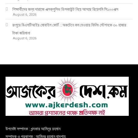
শিক্ষার্থীদের জন্য দারাজে এক্সক্লুসিভ ডিসকাউন্ট নিয়ে আসছে রিয়েলমি সি১০০এক্স
August 6, 2026
রংপুরে বিএসটিআইর মোবাইল কোর্ট : অকটেনে কম দেওয়ায় ফিলিং স্টেশনকে ৩০ হাজার
টাকা জরিমানা
August 6, 2026
উপদেষ্টা সম্পাদক : খন্দকার আমিনুর রহমান
সম্পাদক ও প্রকাশক : আমিনুর রহমান বাদশাহ