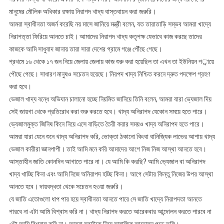
মানুষের মৌলিক অধিকার রক্ষায় নিরাপদ খাদ্য বাস্তবায়ন করা জরুরি।
আমরা স্বাধীনতা অজর্ন করেছি নয় মাসে জানিয়ে মন্ত্রী বলেন, যত তারাতাড়ি সম্ভব আমরা খাদ্যে
নিরাপত্তা ফিরিয়ে আনতে চাই। আমাদের নিরাপদ খাদ্য কতৃপক্ষ যেভাবে কাজ করছে তাদের
কাজকে আমি সাধুবাদ জানায় তারা সারা দেশের গ্রামে গঞ্জে পৌঁছে গেছে।
প্রথমে ১৬ থেকে ১৭ জন নিয়ে জেলায় জেলায় কাজ শুরু করা হয়েছিল তা এখন তা ইউনিয়ন পর্ায়ে
পৌছে গেছে। সাধারণ মানুষও সচেতন হয়েছে। নিরপদ খাদ্য নিশ্চিত করনে দ্রুত পদক্ষেপ গ্রহণ
করা হবে।
ভেজাল খাদ্য বন্ধে অভিযান চালানো হচ্ছে নিয়মিত জানিয়ে তিনি বলেন, আমরা যারা ভে্যজাল দিয়
সেই জায়গা থেকে প্রতিরোধ করা শুরু করতে হবে। খাদ্য অনিরাপদ যেকোন সময়ে হতে পারে।
ভ্যেজালমুক্ত জিনিষ কিনে নিয়ে এসে বাড়িতে তৈরী করার সময়ও খাদ্য অনিরাপদ হতে পারে।
আমরা যারা যেনে শুনে খাদ্য অনিরাপদ করি, ভোক্তা ঠকানো কিংবা বানিজ্যিক লাভের আশায় খাদ্য
ভেজাল কারীরা জ্ঞানপাপী। তাই আমি মনে করি আমাদের আগে নিজ নিজ আস্থা আনতে হবে।
আস্তাহীন জাতি কোনদিন আগাতে পারে না। যে আমি কি করছি? আমি ভ্যেজাল বা অনিরাপদ
খাদ্য খাচ্ছি কিনা এবং আমি নিজে অনিরাপদ হচ্ছি কিনা। আগে সেটার কিন্তু নিজের উপর আস্থা
আনতে হবে। দায়বদ্ধতা থেকে সচেতন হওয়া জরুরি।
যে জাতি এতোগুলো ধাপ পার হয়ে স্বাধীনতা আনতে পারে সে জাতি খাদ্যে নিরাপদতা আনতে
পারবে না এটা আমি বিশ্বাস করি না। খাদ্য নিরাপদ করতে আরেকবার আন্দোলন করতে পারবে না