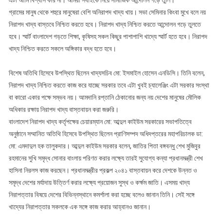
এটা আমি বিশ্বাস করি না। আমরা সবাইকে নিয়ে সামাজিক আন্দোলন গড়ে তুলি।
গ্রামের মানুষ থেকে শহুরে মানুষেরা বেশি অনিরাপদ খাদ্য খায়। সভা সেমিনার কিংবা মুখে বলে নয়
নিরাপদ খাদ্য বাস্তবে নিশ্চিত করতে হবে। নিরাপদ খাদ্য নিশ্চিত করতে আন্দোলন গড়ে তুলতে
হবে। স্মার্ট বাংলাদেশ গড়তে শিক্ষা, কৃষিসহ সকল কিছুর পাশাপাশি খাদ্যে স্মার্ট হতে হবে। নিরাপদ
খাদ্য নিশ্চিত করতে সকলে অঙ্গিকার বদ্ধ হতে হবে।
বিশেষ অতিথি হিসেবে উপস্থিত ছিলেন খাদ্যসচিব মো: ইসমাইল হোসেন এনডিসি। তিনি বলেন,
নিরাপদ খাদ্য নিশ্চিত করতে কাজ করে যাচ্ছে সরকার তবে এটা খুবই চ্যালেঞ্জিং এটা সরকার সংস্থা
বা কারো একার পক্ষে সম্ভব নয়। আমদানি রপ্তানি ঠেকানোর জন্য নয় দেশের মানুষের মৌলিক
অধিকার রক্ষায় নিরাপদ খাদ্য বাস্তবায়ন করা জরুরি।
বাংলাদেশ নিরাপদ খাদ্য কর্তৃপক্ষের চেয়ারম্যান মো: আব্দুল কাইউম সরকারের সভাপতিত্বে
অনুষ্ঠানে সম্মানিত অতিথি হিসেবে উপস্থিত ছিলেন প্রাণিসম্পদ অধিদপ্তরের মহাপরিচালক ডা:
মো: এমদাদুল হক তালুকদার। আব্দুল কাইউম সরকার বলেন, জাতির পিতা বঙ্গবন্ধু শেখ মুজিবুর
রহমানের সুখি সমৃদ্ধ সোনার বাংলায় পরিণত করার লক্ষে্য তারই সুযোগ্য কন্যা প্রধানমন্ত্রী শেখ
হাসিনা নিরলস কাজ করছেন। প্রধানমন্ত্রীর প্রকল্প ২০৪১ বাস্তবায়ন করে দেশকে উন্নত ও
সমৃদ্ধ দেশের মর্যাদায় উত্তির্ণ করার লক্ষ্যে প্রয়োজন সুস্থ ও কর্ক্ষম জাতি। এসময় খাদ্য
নিরাপত্তার বিষয়ে দেশের বিভিন্নস্থানে কমর্শালা করা হচ্ছে বলেও জানান তিনি। সেই সঙ্গে
খাদ্যের নিরাপত্তার সকলকে এক সঙ্গে কাজ করার আহ্বানও জানান।