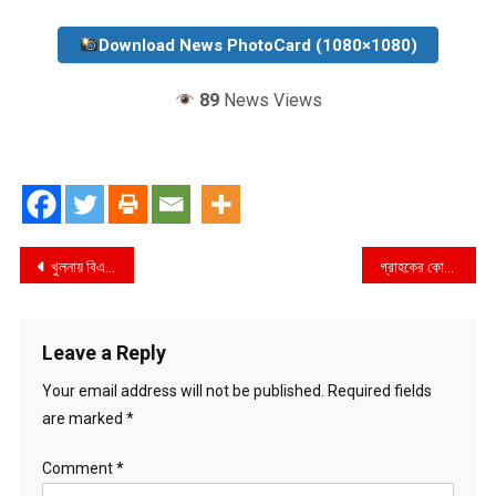
Download News PhotoCard (1080×1080)
89
News Views
Post
খুলনায় বিএনপি’র জরুরী প্রেস ব্রিফিং অনুষ্ঠিত
গ্রাহকের কোটি কোটি টাকা আত্মসাৎ করে আনজাম এখন দুবাইয়ে
navigation
Leave a Reply
Your email address will not be published.
Required fields
are marked
*
Comment
*