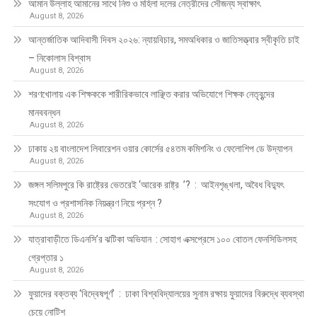
আমান উল্লাহ আমানের সাথে নিশু ও মহিলা দলের নেত্রীদের সৌজন্য স্বাক্ষাৎ
August 8, 2026
আন্তর্জাতিক আদিবাসী দিবস ২০২৬: ন্যায়বিচার, সমঅধিকার ও জাতিসত্ত্বার স্বীকৃতি চাই
– নিকোলাস বিশ্বাস
August 8, 2026
শরণখোলায় এক শিক্ষককে শারীরিকভাবে লাঞ্ছিত করার অভিযোগে শিক্ষক নেতৃবৃন্দের
মানববন্ধন
August 8, 2026
ঢাকায় ২য় বাংলাদেশ লিবারেশন ওয়ার কোর্সের ৫৪তম কমিশনিং ও ফেলোশিপ ডে উদ্‌যাপন
August 8, 2026
জঙ্গল সলিমপুরে কি রাষ্ট্রের ভেতরেই ‘আরেক রাষ্ট্র ’? : আইনশৃঙ্খলা, অবৈধ বিদ্যুৎ
সংযোগ ও প্রশাসনিক নিয়ন্ত্রণ নিয়ে প্রশ্ন ?
August 8, 2026
যাত্রাবাড়ীতে ডিএনসি’র ঝটিকা অভিযান : সোহাগ এক্সপ্রেসে ১০০ বোতল ফেনসিডিলসহ
গ্রেপ্তার ১
August 8, 2026
ফুয়াদের বক্তব্য ‘বিদ্বেষপূর্ণ’ : ঢাকা বিশ্ববিদ্যালয়ের সুনাম রক্ষায় ফুয়াদের বিরুদ্ধে ব্যবস্থা
চেয়ে নোটিশ