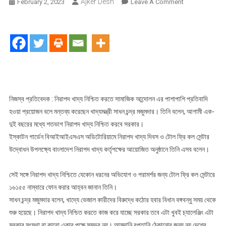
Ajker Desh
On
February 2, 2023
Leave A Comment
নিরাপদ
খাদ্য
নিশ্চিতে
সামাজিক
আন্দোলনের
পাশাপাশি
প্রতিবাদি
হওয়া
নিজস্ব প্রতিবেদক : নিরাপদ খাদ্য নিশ্চিত করতে সামাজিক আন্দোলন এর পাশাপাশি প্রতিবাদি
প্রয়োজন-
হওয়া প্রয়োজন বলে মন্তব্য করেছেন খাদ্যমন্ত্রী সাধন চন্দ্র মজুমদার। তিনি বলেন, আগামী এক-
খাদ্যমন্ত্রী
দুই বছরের মধ্যে শতভাগ নিরাপদ খাদ্য নিশ্চিত করবে সরকার।
ইস্কাটন গার্ডেন বিআইআইএসএস অডিটোরিয়ামে নিরাপদ খাদ্য দিবস ও টোল ফ্রি কল সেন্টার
উদ্বোধন উপলক্ষ্যে বাংলাদেশ নিরাপদ খাদ্য কর্তৃপক্ষের আয়োজিত অনুষ্ঠানে তিনি এসব বলেন।
সেই সঙ্গে নিরাপদ খাদ্য নিশ্চিতে যেকোন ধরনের অভিযোগ ও পরামর্শর জন্য টোল ফ্রি কল সেন্টারে
১৬১৫৫ নাম্বারে ফোন করার আহ্বন জানান তিনি।
সাধন চন্দ্র মজুমদার বলেন, খাদ্যে ভেজাল কারীদের বিরুদ্ধে কঠোর হবার বিধান বঙ্গবন্ধু সময় থেকে
শুরু হয়েছে। নিরাপদ খাদ্য নিশ্চিত করতে কাজ করে যাচ্ছে সরকার তবে এটা খুবই চ্যালেঞ্জিং এটা
সরকার সংস্থা বা কারো একার পক্ষে সম্ভব নয়। আমদানি রপ্তানি ঠেকানোর জন্য নয় দেশের