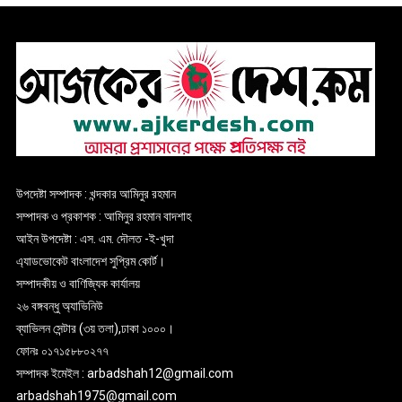
উপদেষ্টা সম্পাদক : খন্দকার আমিনুর রহমান
সম্পাদক ও প্রকাশক : আমিনুর রহমান বাদশাহ
আইন উপদেষ্টা : এস. এম. দৌলত -ই-খুদা
এ্যাডভোকেট বাংলাদেশ সুপ্রিম কোর্ট।
সম্পাদকীয় ও বাণিজ্যিক কার্যালয়
২৬ বঙ্গবন্ধু অ্যাভিনিউ
ব্যাভিলন সেন্টার (৩য় তলা),ঢাকা ১০০০।
ফোনঃ ০১৭১৫৮৮০২৭৭
সম্পাদক ইমেইল : arbadshah12@gmail.com
arbadshah1975@gmail.com