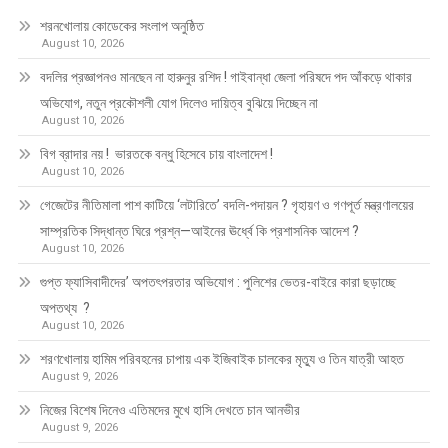
শরনখোলায় কোডেকের সংলাপ অনুষ্ঠিত
August 10, 2026
বদলির প্রজ্ঞাপনও মানছেন না হারুনুর রশিদ ! গাইবান্ধা জেলা পরিষদে পদ আঁকড়ে থাকার
অভিযোগ, নতুন প্রকৌশলী যোগ দিলেও দায়িত্ব বুঝিয়ে দিচ্ছেন না
August 10, 2026
বিগ ব্রাদার নয় ! ভারতকে বন্ধু হিসেবে চায় বাংলাদেশ !
August 10, 2026
গেজেটের নীতিমালা পাশ কাটিয়ে ‘লটারিতে’ বদলি-পদায়ন ? গৃহায়ণ ও গণপূর্ত মন্ত্রণালয়ের
সাম্প্রতিক সিদ্ধান্ত ঘিরে প্রশ্ন—আইনের ঊর্ধ্বে কি প্রশাসনিক আদেশ ?
August 10, 2026
গুপ্ত ফ্যাসিবাদীদের’ অপতৎপরতার অভিযোগ : পুলিশের ভেতর-বাইরে কারা ছড়াচ্ছে
অপতথ্য ?
August 10, 2026
শরণখোলায় হামিম পরিবহনের চাপায় এক ইজিবাইক চালকের মৃত্যু ও তিন যাত্রী আহত
August 9, 2026
নিজের বিশেষ দিনেও এতিমদের মুখে হাসি দেখতে চান আনভীর
August 9, 2026