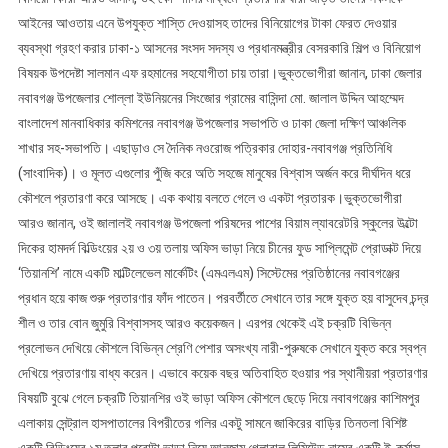
আইনের আওতায় এনে উপযুক্ত শাস্তি দেওয়াসহ তাদের বিনিয়োগের টাকা ফেরত দেওয়ার
ব্যবস্থা গ্রহণ করার ঢাকা-১ আসনের সংসদ সদস্য ও প্রধানমন্ত্রীর বেসরকারি শিল্প ও বিনিয়োগ
বিষয়ক উপদেষ্টা সালমান এফ রহমানের সহযোগীতা চায় তারা।ভুক্তভোগীরা জানান, ঢাকা জেলার
নবাবগঞ্জ উপজেলার শোল্লা ইউনিয়নের সিংজোর গ্রামের বাসিন্দা মো. জালাল উদ্দিন আহম্মেদ
বাংলাদেশ মানবাধিকার কমিশনের নবাবগঞ্জ উপজেলার সভাপতি ও ঢাকা জেলা দক্ষিণ আঞ্চলিক
শাখার সহ-সভাপতি। এছাড়াও সে দৈনিক নওরোজ পত্রিকার দোহার-নবাবগঞ্জ প্রতিনিধি
(সাংবাদিক)। ও মূলত এগুলোর পুঁজি করে অতি সহজে মানুষের বিশ্বাস অর্জন করে দীর্ঘদিন ধরে
কৌশলে প্রতারণা করে আসছে। এক কথায় বলতে গেলে ও একটা প্রতারক।ভুক্তভোগীরা
আরও জানান, ওই জালালই নবাবগঞ্জ উপজেলা পরিষদের পাশের বিয়াম ল্যাবরেটরি স্কুলের উল্টো
দিকের হামদর্দ বিল্ডিংয়ের ২য় ও ৩য় তলায় অফিস ভাড়া নিয়ে চীনের ফুড সাপ্লিমেন্ট প্রোডাক্ট দিয়ে
‘তিয়ানশি’ নামে একটি মাল্টিলেভেল মার্কেটিং (এমএলএম) সিস্টেমের প্রতিষ্ঠানের নবাবগঞ্জের
প্রধান হয়ে কাজ শুরু প্রতারণার ফাঁদ পাতেন। পরবর্তীতে সেখানে তার সঙ্গে যুক্ত হয় বাসুদেব চন্দ্র
শীল ও তার বোন জুমুরি বিশ্বাসসহ আরও কয়েকজন। এরপর থেকেই এই চক্রটি বিভিন্ন
প্রলোভন দেখিয়ে কৌশলে বিভিন্ন শ্রেণি পেশার অসংখ্য নারী-পুরুষকে সেখানে যুক্ত করে স্বপ্ন
দেখিয়ে প্রতারণায় বাধ্য করেন। এভাবে কয়েক বছর অতিবাহিত হওয়ার পর স্থানীয়রা প্রতারণার
বিষয়টি বুঝে গেলে চক্রটি তিয়ানশির ওই ভাড়া অফিস কৌশলে ছেড়ে দিয়ে নবাবগঞ্জের কাশিমপুর
এলাকায় সেন্ট্রাল হাসপাতালের বিপরীতের গলির একটু সামনে জাকিরের বাড়ির তিনতলা বিশিষ্ট