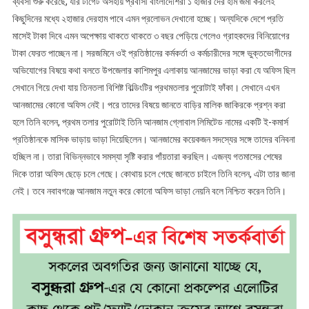
ব্যবসা শুরু করেছে, যার টার্গেট অসহায় প্রবাসী বাংলাদেশিরা ১ হাজার দের হাম জমা করলেই
কিছুদিনের মধ্যে ২হাজার দেরহাম পাবে এমন প্রলোভন দেখানো হচ্ছে। অন্যদিকে দেশে প্রতি
মাসেই টাকা দিবে এমন অপেক্ষায় থাকতে থাকতে ৩ বছর পেড়িয়ে গেলেও গ্রাহকদের বিনিয়োগের
টাকা ফেরত পাচ্ছেন না। সরজমিনে ওই প্রতিষ্ঠানের কর্মকর্তা ও কর্মচারীদের সঙ্গে ভুক্তভোগীদের
অভিযোগের বিষয়ে কথা বলতে উপজেলার কাশিমপুর এলাকায় আনজামের ভাড়া করা যে অফিস ছিল
সেখানে গিয়ে দেখা যায় তিনতলা বিশিষ্ট বিল্ডিংটির প্রথমতলার পুরোটাই ফাঁকা। সেখানে এখন
আনজামের কোনো অফিস নেই। পরে তাদের বিষয়ে জানতে বাড়ির মালিক জাকিরকে প্রশ্ন করা
হলে তিনি বলেন, প্রথম তলার পুরোটাই তিনি আনজাম গ্লোবাল লিমিটেড নামের একটি ই-কমার্স
প্রতিষ্ঠানকে মাসিক ভাড়ায় ভাড়া দিয়েছিলেন। আনজামের কয়েকজন সদস্যের সঙ্গে তাদের বনিবনা
হচ্ছিল না। তারা বিভিন্নভাবে সমস্যা সৃষ্টি করার পাঁয়তারা করছিল। এজন্য গতমাসের শেষের
দিকে তারা অফিস ছেড়ে চলে গেছে। কোথায় চলে গেছে জানতে চাইলে তিনি বলেন, এটা তার জানা
নেই। তবে নবাবগঞ্জে আনজাম নতুন করে কোনো অফিস ভাড়া নেয়নি বলে নিশ্চিত করেন তিনি।