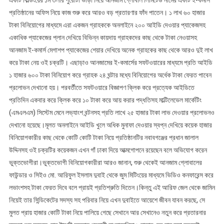
একটি বিল্ডিংয়ের ১ম তলার পুরোটা ভাড়া নিয়ে আনজাম গ্লোবাল লিমিটেড নামের একটি ই-কর্মাস
প্রতিষ্ঠানের অফিস নিয়ে কাজ শুরু করে আরও বড় প্রতারণার ফাঁদ পাতেন। ১ লাখ ৬০ হাজার
টাকা বিনিয়োগের মাধ্যমে এরা একজন গ্রাহককে অনলাইনে ২০০ আইডি দেওয়ার প্যাকেজসহ
একাধিক প্যাকেজের প্লান দেখিয়ে বিভিন্ন কায়দায় গ্রাহকদের কাছ থেকে টাকা নেওয়াসহ
আনজাম ই-কমার্স মেগাশপ প্যাকেজের শেয়ার দেখিয়ে অনেক গ্রাহকের কাছ থেকে আরও দুই লাখ
করে টাকা নেয় ওই চক্রটি। এছাড়াও আনজামের ই-কমার্সের সফটওয়ারের মাধ্যমে প্রতি আইডি
১ হাজার ৬০০ টাকা বিনিয়োগ করে গ্রাহক ২৪ ঘন্টার মধ্যে বিনিয়োগের অর্ধেক টাকা ফেরত পাবেন
প্রলোভন দেখানো হয়। পরবর্তীতে সফটওয়ারে বিজ্ঞাপণ ক্লিক করে প্রত্যেক আইডিতে
প্রতিদিন একবার করে ক্লিক করে ১০ টাকা করে আয় করার পদ্ধতিসহ মাল্টিলেভেল মার্কেটিং
(এমএলএম) সিস্টেম মেনে লভ্যাংশ বন্টনসহ প্রতি লাখে ২৫ হাজার টাকা লাভ দেওয়ার প্রলোভনও
দেখানো হয়েছে।মূলত অনলাইনে আইডি খুলে অধিক মুনাফা দেওয়ার স্বপ্ন দেখিয়ে কয়েক হাজার
বিনিয়োগকারীর কাছ থেকে কোটি কোটি টাকা নিয়ে প্রতিষ্ঠানটির নবাবগঞ্জের প্রধান জালাল
উদ্দিনসহ ওই চক্রটির কয়েকজন এখন গাঁ ঢাকা দিয়ে আত্মগোপনে রয়েছেন বলে অভিযোগ করেন
ভুক্তভোগীরা।ভুক্তভোগী বিনিয়োগকারীরা আরও জানান, শুরু থেকেই আনজাম গ্লোবালের
ফাউন্ডার ও সিইও মো. আরিফুল ইসলাম দুবাই থেকে জুম মিটিংয়ের মাধ্যমে ভিডিও কনফারেন্স করে
লভাংশসহ টাকা ফেরত দিবে বলে প্রায়ই প্রতিশ্রুতি দিতেন।কিন্তু এই আরিফ জেল থেকে জামিন
নিয়েই তার সিন্ডিকেটের সদস্য সহ পরিবার নিয়ে এখন দুবাইতে আয়েশে জীবন যাবন করছে, সে
মুলত প্রায় হাজার কোটি টাকা নিয়ে পালিয়ে গেছে সেখানে আর সেখানেও নতুন করে প্রতারনার