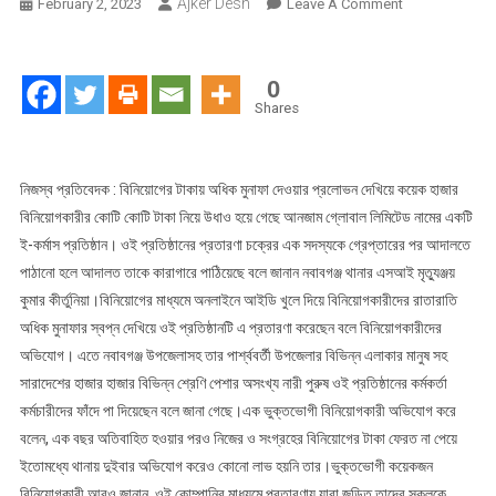
Ajker Desh
On
February 2, 2023
Leave A Comment
গ্রাহকের
কোটি
কোটি
0
টাকা
Shares
আত্মসাৎ
করে
আনজাম
নিজস্ব প্রতিবেদক : বিনিয়োগের টাকায় অধিক মুনাফা দেওয়ার প্রলোভন দেখিয়ে কয়েক হাজার
এখন
বিনিয়োগকারীর কোটি কোটি টাকা নিয়ে উধাও হয়ে গেছে আনজাম গ্লোবাল লিমিটেড নামের একটি
দুবাইয়ে
ই-কর্মাস প্রতিষ্ঠান। ওই প্রতিষ্ঠানের প্রতারণা চক্রের এক সদস্যকে গ্রেপ্তারের পর আদালতে
পাঠানো হলে আদালত তাকে কারাগারে পাঠিয়েছে বলে জানান নবাবগঞ্জ থানার এসআই মৃত্যুঞ্জয়
কুমার কীর্তুনিয়া।বিনিয়োগের মাধ্যমে অনলাইনে আইডি খুলে দিয়ে বিনিয়োগকারীদের রাতারাতি
অধিক মুনাফার স্বপ্ন দেখিয়ে ওই প্রতিষ্ঠানটি এ প্রতারণা করেছেন বলে বিনিয়োগকারীদের
অভিযোগ। এতে নবাবগঞ্জ উপজেলাসহ তার পার্শ্ববর্তী উপজেলার বিভিন্ন এলাকার মানুষ সহ
সারাদেশের হাজার হাজার বিভিন্ন শ্রেণি পেশার অসংখ্য নারী পুরুষ ওই প্রতিষ্ঠানের কর্মকর্তা
কর্মচারীদের ফাঁদে পা দিয়েছেন বলে জানা গেছে।এক ভুক্তভোগী বিনিয়োগকারী অভিযোগ করে
বলেন, এক বছর অতিবাহিত হওয়ার পরও নিজের ও সংগ্রহের বিনিয়োগের টাকা ফেরত না পেয়ে
ইতোমধ্যে থানায় দুইবার অভিযোগ করেও কোনো লাভ হয়নি তার।ভুক্তভোগী কয়েকজন
বিনিয়োগকারী আরও জানান, ওই কোম্পানির মাধ্যমে প্রতারণায় যারা জড়িত তাদের সকলকে