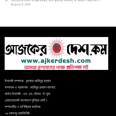
পদোন্নতির দৌড়ে সাইদুর রহমান, নাকি দুর্নীতির অভিযোগের আড়ালে অন্য খেলা ?
August 9, 2026
উপদেষ্টা সম্পাদক : খন্দকার আমিনুর রহমান
সম্পাদক ও প্রকাশক : আমিনুর রহমান বাদশাহ
আইন উপদেষ্টা : এস. এম. দৌলত -ই-খুদা
এ্যাডভোকেট বাংলাদেশ সুপ্রিম কোর্ট।
সম্পাদকীয় ও বাণিজ্যিক কার্যালয়
২৬ বঙ্গবন্ধু অ্যাভিনিউ