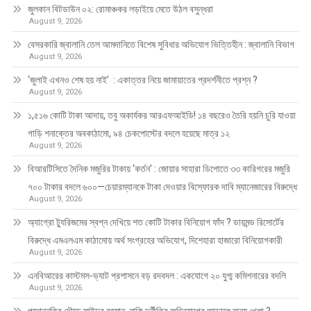
জুলকান বিটডাউন ০২: রোমাঞ্চকর লড়াইয়ে মেতে উঠল বসুন্ধরা
August 9, 2026
বেসরকারি জ্বালানি তেল আমদানিতে বিশেষ সুবিধার অভিযোগ ভিত্তিহীন : জ্বালানি বিভাগ
August 9, 2026
‘জুলাই এখনও শেষ হয় নাই’ : একাত্তর নিয়ে জামায়াতের প্রদর্শনীতে প্রশ্ন ?
August 9, 2026
১,৫১৬ কোটি টাকা আদায়, তবু অকার্যকর আরএফআইডি! ১৪ বছরেও তৈরি হয়নি চুরি যাওয়া
গাড়ি শনাক্তের অবকাঠামো, ৯৪ চেকপোস্টের বদলে হয়েছে মাত্র ১২
August 9, 2026
বিআরটিসিতে দৈনিক মজুরির টাকায় ‘কর্তন’ : জোয়ার সাহারা ডিপোতে ৩৩ কারিগরের মজুরি
৭০০ টাকার বদলে ৬০০—চেয়ারম্যানকে টাকা দেওয়ার বিস্ফোরক দাবি ম্যানেজারের বিরুদ্ধে
August 9, 2026
অ্যাগ্রো ট্যুরিজমের স্বপ্ন দেখিয়ে শত কোটি টাকার বিনিয়োগ ফাঁদ ? ডায়মন্ড রিসোর্টের
বিরুদ্ধে এমএলএম কাঠামোয় অর্থ সংগ্রহের অভিযোগ, দিশেহারা হাজারো বিনিয়োগকারী
August 9, 2026
এনবিআরের কাস্টমস-ভ্যাট প্রশাসনে বড় রদবদল : একযোগে ২০ যুগ্ম কমিশনারের বদলি
August 9, 2026