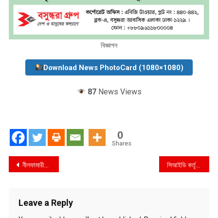
বিজ্ঞাপন
Download News PhotoCard (1080×1080)
87
News Views
0
Shares
Post
নীলফামারীর পুলিশ সুপার কর্তৃক সৈয়দপুর-সার্কেল অফিস পরিদর্শন
সিআইডি কর্তৃক দিনাজপুরে বিদ্যালয় পরিদর্শকের স্বাক্ষর জালিয়াতি চক্রের ১ সদস্য গ্রেফতার
navigation
Leave a Reply