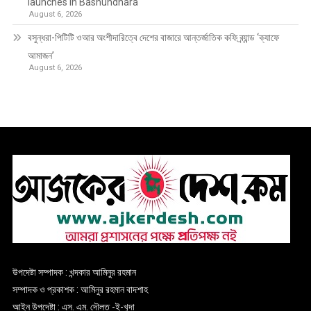
launches in Bashundhara
August 6, 2026
বসুন্ধরা-পিটিটি ওআর অংশীদারিত্বে দেশের বাজারে আন্তর্জাতিক কফি ব্র্যান্ড ‘ক্যাফে
আমাজন’
August 6, 2026
উপদেষ্টা সম্পাদক : খন্দকার আমিনুর রহমান
সম্পাদক ও প্রকাশক : আমিনুর রহমান বাদশাহ
আইন উপদেষ্টা : এস. এম. দৌলত -ই-খুদা