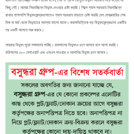
জ্বালানি প্রতিমন্ত্রী নসরুল হামিদ বলেন, সেচ ও গ্রীষ্ম মৌসুমে বিদ্যুৎ সরবরাহ নিয়ে উদ্বেগের
কিছু নেই। আমরা নিরবচ্ছিন্ন বিদ্যুৎ দেওয়ার চেষ্টা করছি। শিল্পে গ্যাস সরবরাহ নিরবচ্ছিন্ন
রাখার পাশাপাশি বিদ্যুৎকেন্দ্রগুলোতেও গ্যাস সরবরাহ বাড়াতে চেষ্টা করছি যেন ফেব্রুয়ারির শেষ
দিক বা মার্চ থেকে বিদ্যুতের অবস্থা ভালো থাকে। কয়লাভিত্তিক বড় বিদ্যুৎকেন্দ্রগুলো একটির
পর একটি আসতে শুরু করবে।
পায়রার বিদ্যুৎ পুরো সক্ষমতায় পাচ্ছি। রামপালের বিদ্যুৎও চলে আসবে বলে আশা করছি।
বরিশালের ৩০০ মেগাওয়াট এবং এসএস পাওয়ার ও আদানির বিদ্যুৎ চলে আসবে।