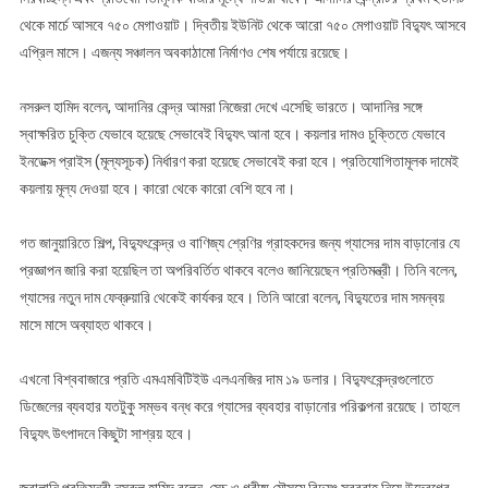
থেকে মার্চে আসবে ৭৫০ মেগাওয়াট। দ্বিতীয় ইউনিট থেকে আরো ৭৫০ মেগাওয়াট বিদ্যুৎ আসবে
এপ্রিল মাসে। এজন্য সঞ্চালন অবকাঠামো নির্মাণও শেষ পর্যায়ে রয়েছে।
নসরুল হামিদ বলেন, আদানির কেন্দ্র আমরা নিজেরা দেখে এসেছি ভারতে। আদানির সঙ্গে
স্বাক্ষরিত চুক্তি যেভাবে হয়েছে সেভাবেই বিদ্যুৎ আনা হবে। কয়লার দামও চুক্তিতে যেভাবে
ইনডেক্স প্রাইস (মূল্যসূচক) নির্ধারণ করা হয়েছে সেভাবেই করা হবে। প্রতিযোগিতামূলক দামেই
কয়লায় মূল্য দেওয়া হবে। কারো থেকে কারো বেশি হবে না।
গত জানুয়ারিতে শিল্প, বিদ্যুৎকেন্দ্র ও বাণিজ্য শ্রেণির গ্রাহকদের জন্য গ্যাসের দাম বাড়ানোর যে
প্রজ্ঞাপন জারি করা হয়েছিল তা অপরিবর্তিত থাকবে বলেও জানিয়েছেন প্রতিমন্ত্রী। তিনি বলেন,
গ্যাসের নতুন দাম ফেব্রুয়ারি থেকেই কার্যকর হবে। তিনি আরো বলেন, বিদ্যুতের দাম সমন্বয়
মাসে মাসে অব্যাহত থাকবে।
এখনো বিশ্ববাজারে প্রতি এমএমবিটিইউ এলএনজির দাম ১৯ ডলার। বিদ্যুৎকেন্দ্রগুলোতে
ডিজেলের ব্যবহার যতটুকু সম্ভব বন্ধ করে গ্যাসের ব্যবহার বাড়ানোর পরিকল্পনা রয়েছে। তাহলে
বিদ্যুৎ উৎপাদনে কিছুটা সাশ্রয় হবে।