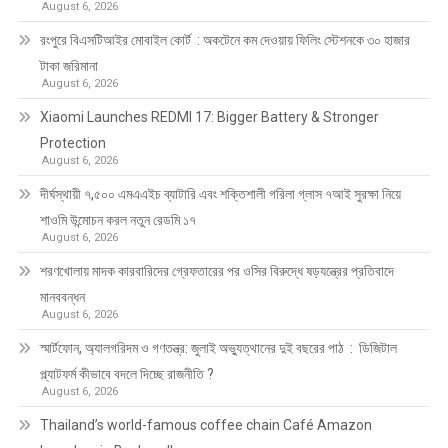
August 6, 2026
রংপুরে বিএসটিআইর মোবাইল কোর্ট : অকটেনে কম দেওয়ায় ফিলিং স্টেশনকে ৩০ হাজার
টাকা জরিমানা
August 6, 2026
Xiaomi Launches REDMI 17: Bigger Battery & Stronger
Protection
August 6, 2026
দীর্ঘস্থায়ী ৭,৫০০ এমএএইচ ব্যাটারি এবং শক্তিশালী গরিলা গ্লাস ৭আই সুরক্ষা নিয়ে
শাওমি উন্মোচন করল নতুন রেডমি ১৭
August 6, 2026
শরণখোলায় মাদক কারবারিদের গ্রেফতারের পর ওসির বিরুদ্ধে ষড়যন্ত্রের প্রতিবাদে
মানববন্ধন
August 6, 2026
স্মার্টফোন, অ্যালগরিদম ও গণতন্ত্র: জুলাই অভ্যুত্থানের দুই বছরের পাঠ : ডিজিটাল
প্ল্যাটফর্ম কীভাবে বদলে দিচ্ছে রাজনীতি ?
August 6, 2026
Thailand’s world-famous coffee chain Café Amazon