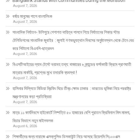
Banglalink Stands with Communities During the Monsoon
August 7, 2026
বর্ষায় মানুষের পাশে বাংলালিংক
August 7, 2026
সাংবাদিক নির্যাতন- উলিপুরে পেশাগত দায়িত্ব পালনে গিয়ে নির্যাতনের শিকার স্টার
টেলিভিশনের সাংবাদিক জুবাইর : জুলাই গণঅভ্যুত্থান দিবসের অনুষ্ঠানস্থল থেকে টেনে বের
করে পিটালো বিএনপি-ছাত্রদল
August 7, 2026
বিএসটিআইয়ের ল্যাব টেস্টে ভয়াবহ তথ্য: বাজারের ৮ ব্র্যান্ডের ফর্সাকারী ক্রিমে প্রাণঘাতী
মাত্রার মার্কারি, প্রশ্নের মুখে তদারকি ব্যবস্থা !
August 7, 2026
হাসিনার দিল্লিতে মিডিয়া ব্রিফিং ঘিরে তীব্র ক্ষোভ ঢাকার : ভারতের ভূমিকা নিয়ে পররাষ্ট্র
মন্ত্রণালয়ের কড়া প্রতিক্রিয়া
August 7, 2026
মাত্র ১১ কার্যদিবসে হাইকোর্টে নিষ্পত্তি ৫০ হাজারের বেশি পুরাতন ক্রিমিনাল মিস মামলা,
বিচার বিভাগে নতুন মাইলফলক
August 6, 2026
শিক্ষার্থীদের জন্য দারাজে এক্সক্লুসিভ ডিসকাউন্ট নিয়ে আসছে রিয়েলমি সি১০০এক্স