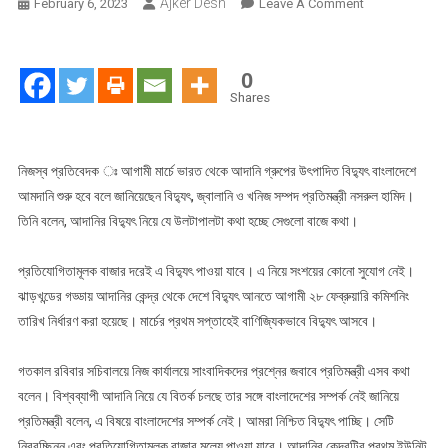
Ajker Desh
On
February 6, 2023
Leave A Comment
মার্চ
মাসেই
আসছে
0
আদানির
Shares
বিদ্যুৎ-
জ্বালানি
প্রতিমন্ত্রী
নিজস্ব প্রতিবেদক ঃ আগামী মার্চে ভারত থেকে আদানি গ্রুপের উৎপাদিত বিদ্যুৎ বাংলাদেশে
নসরুল
আমদানি শুরু হবে বলে জানিয়েছেন বিদ্যুৎ, জ্বালানি ও খনিজ সম্পদ প্রতিমন্ত্রী নসরুল হামিদ।
হামিদ
তিনি বলেন, আদানির বিদ্যুৎ নিয়ে যে উলটাপালটা কথা হচ্ছে সেগুলো বাজে কথা।
প্রতিযোগিতামূলক বাজার দরেই এ বিদ্যুৎ পাওয়া যাবে। এ নিয়ে সংশয়ের কোনো সুযোগ নেই।
ঝাড়খন্ডের গড্ডায় আদানির কেন্দ্র থেকে দেশে বিদ্যুৎ আনতে আগামী ২৮ ফেব্রুয়ারি কমিশনিং
তারিখ নির্ধারণ করা হয়েছে। মার্চের প্রথম সপ্তাহেই বাণিজ্যিকভাবে বিদ্যুৎ আসবে।
গতকাল রবিবার সচিবালয়ে নিজ কার্যালয়ে সাংবাদিকদের প্রশ্নের জবাবে প্রতিমন্ত্রী এসব কথা
বলেন। বিশ্বব্যাপী আদানি নিয়ে যে বিতর্ক চলছে তার সঙ্গে বাংলাদেশের সম্পর্ক নেই জানিয়ে
প্রতিমন্ত্রী বলেন, এ বিষয়ে বাংলাদেশের সম্পর্ক নেই। আমরা নিশ্চিত বিদ্যুৎ পাচ্ছি। সেটি
নিরবচ্ছিন্ন এবং প্রতিযোগিতামূলক বাজার মূল্যে পাওয়া যাবে। আদানির কেন্দ্রটির প্রথম ইউনিট