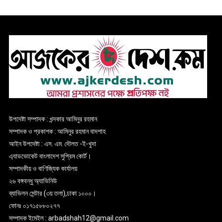
উপদেষ্টা সম্পাদক : খন্দকার আমিনুর রহমান
সম্পাদক ও প্রকাশক : আমিনুর রহমান বাদশাহ
আইন উপদেষ্টা : এস. এম. দৌলত -ই-খুদা
এ্যাডভোকেট বাংলাদেশ সুপ্রিম কোর্ট।
সম্পাদকীয় ও বাণিজ্যিক কার্যালয়
২৬ বঙ্গবন্ধু অ্যাভিনিউ
ব্যাভিলন সেন্টার (৩য় তলা),ঢাকা ১০০০।
ফোনঃ ০১৭১৫৮৮০২৭৭
সম্পাদক ইমেইল : arbadshah12@gmail.com