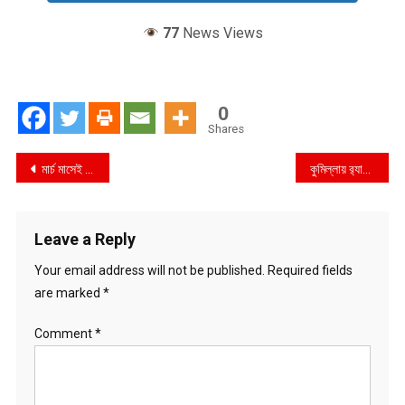
77
News Views
0
Shares
Post
মার্চ মাসেই আসছে আদানির বিদ্যুৎ- জ্বালানি প্রতিমন্ত্রী নসরুল হামিদ
কুমিল্লায় র‍্যাবের অভিযানে ৪৮২ বোতল ফেনসিডিল ও প্রাইভেট কার সহ ১ জন আটক
navigation
Leave a Reply
Your email address will not be published.
Required fields
are marked
*
Comment
*