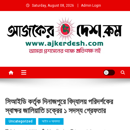
Skip
Saturday, August 08, 2026
Admin Login
to
content
আমরা প্রশাসনের পক্ষে প্রতিপক্ষ নই
সিআইডি কর্তৃক দিনাজপুরে বিদ্যালয় পরিদর্শকের
স্বাক্ষর জালিয়াতি চক্রের ১ সদস্য গ্রেফতার
Uncategorized
আইন ও আদালত