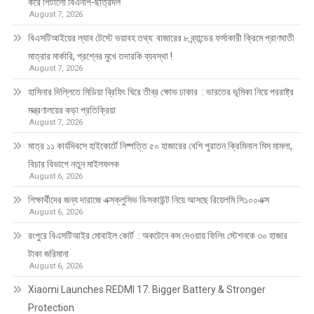
করে পিটালো বিএনপি-ছাত্রদল
August 7, 2026
বিএসটিআইয়ের ল্যাব টেস্টে ভয়াবহ তথ্য: বাজারের ৮ ব্র্যান্ডের ফর্সাকারী ক্রিমে প্রাণঘাতী
মাত্রার মার্কারি, প্রশ্নের মুখে তদারকি ব্যবস্থা !
August 7, 2026
হাসিনার দিল্লিতে মিডিয়া ব্রিফিং ঘিরে তীব্র ক্ষোভ ঢাকার : ভারতের ভূমিকা নিয়ে পররাষ্ট্র
মন্ত্রণালয়ের কড়া প্রতিক্রিয়া
August 7, 2026
মাত্র ১১ কার্যদিবসে হাইকোর্টে নিষ্পত্তি ৫০ হাজারের বেশি পুরাতন ক্রিমিনাল মিস মামলা,
বিচার বিভাগে নতুন মাইলফলক
August 6, 2026
শিক্ষার্থীদের জন্য দারাজে এক্সক্লুসিভ ডিসকাউন্ট নিয়ে আসছে রিয়েলমি সি১০০এক্স
August 6, 2026
রংপুরে বিএসটিআইর মোবাইল কোর্ট : অকটেনে কম দেওয়ায় ফিলিং স্টেশনকে ৩০ হাজার
টাকা জরিমানা
August 6, 2026
Xiaomi Launches REDMI 17: Bigger Battery & Stronger
Protection