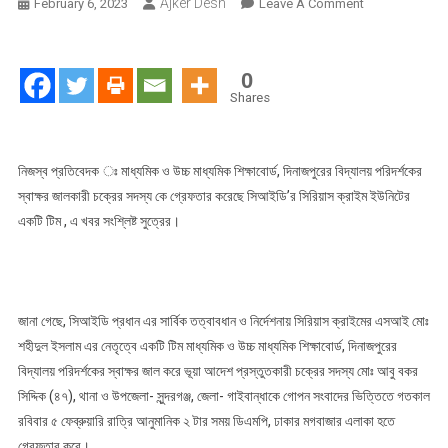
Ajker Desh
On
February 6, 2023
Leave A Comment
সিআইডি
কর্তৃক
দিনাজপুরে
0
বিদ্যালয়
Shares
পরিদর্শকের
স্বাক্ষর
জালিয়াতি
নিজস্ব প্রতিবেদক ঃ মাধ্যমিক ও উচ্চ মাধ্যমিক শিক্ষাবোর্ড, দিনাজপুরের বিদ্যালয় পরিদর্শকের
চক্রের
স্বাক্ষর জালকারী চক্রের সদস্য কে গ্রেফতার করেছে সিআইডি’র সিরিয়াস ক্রাইম ইউনিটের
১
একটি টিম , এ খবর সংশ্লিষ্ট সুত্রের।
সদস্য
গ্রেফতার
জানা গেছে, সিআইডি প্রধান এর সার্বিক তত্বাবধান ও নির্দেশনায় সিরিয়াস ক্রাইমের এসআই মোঃ
শহীদুল ইসলাম এর নেতৃত্বে একটি টিম মাধ্যমিক ও উচ্চ মাধ্যমিক শিক্ষাবোর্ড, দিনাজপুরের
বিদ্যালয় পরিদর্শকের স্বাক্ষর জাল করে ভূয়া আদেশ প্রস্তুতকারী চক্রের সদস্য মোঃ আবু বকর
সিদ্দিক (৪৭), থানা ও উপজেলা- সুন্দরগঞ্জ, জেলা- গাইবান্ধাকে গোপন সংবাদের ভিত্তিতে গতকাল
রবিবার ৫ ফেব্রুয়ারি রাত্রি আনুমানিক ২ টার সময় ডিএমপি, ঢাকার মগবাজার এলাকা হতে
গ্রেফতার করে।