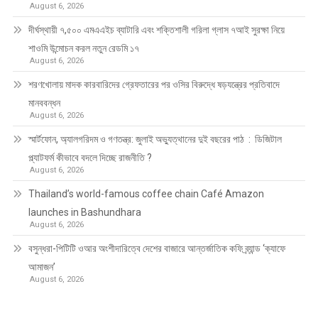
August 6, 2026
দীর্ঘস্থায়ী ৭,৫০০ এমএএইচ ব্যাটারি এবং শক্তিশালী গরিলা গ্লাস ৭আই সুরক্ষা নিয়ে
শাওমি উন্মোচন করল নতুন রেডমি ১৭
August 6, 2026
শরণখোলায় মাদক কারবারিদের গ্রেফতারের পর ওসির বিরুদ্ধে ষড়যন্ত্রের প্রতিবাদে
মানববন্ধন
August 6, 2026
স্মার্টফোন, অ্যালগরিদম ও গণতন্ত্র: জুলাই অভ্যুত্থানের দুই বছরের পাঠ : ডিজিটাল
প্ল্যাটফর্ম কীভাবে বদলে দিচ্ছে রাজনীতি ?
August 6, 2026
Thailand’s world-famous coffee chain Café Amazon
launches in Bashundhara
August 6, 2026
বসুন্ধরা-পিটিটি ওআর অংশীদারিত্বে দেশের বাজারে আন্তর্জাতিক কফি ব্র্যান্ড ‘ক্যাফে
আমাজন’
August 6, 2026