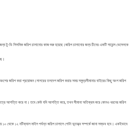
াংলাদেশের
লসীমায়
না
াহাজের
রিপ,
াখোশ
ারত
ের জন্য টু-ডি সিসমিক জরিপ চালানোর কাজ শুরু হয়েছে।জরিপ চালানোর জন্য চীনের একটি সায়েন্স ভেসেলকে
েছে।
 কিছু অংশের জরিপ করা প্রয়োজন।সাগরের তলদেশ জরিপ করার সময় সমুদ্রসীমানার বাইরের কিছু অংশ জরিপ
র ক্ষেত্রে আপত্তি করে না। তবে কেউ যদি আপত্তি করে, তখন সীমানা অতিক্রম করে কোনও ধরনের জরিপ
ায় ১০ থেকে ১২ নটিক্যাল মাইল পর্যন্ত জরিপ চালালে গোটা ভূতত্ত্ব সম্পর্কে জানা সম্ভব হবে। একইভাবে