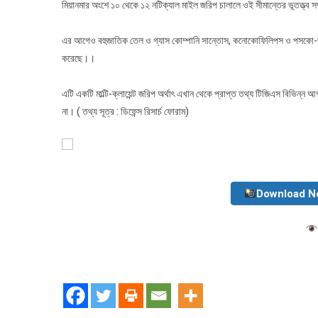
মিয়ানমার অংশে ১০ থেকে ১২ নটিক্যাল মাইল জরিপ চালালে ওই সীমান্তের ভূতত্ত্ব সম
এর আগেও বহুজাতিক তেল ও গ্যাস কোম্পানি সান্তোস, কনোকোফিলিপস ও পসকো-দায়েউ
করেছে।।
এটি একটি মাল্টি-ক্লায়েন্ট জরিপ অর্থাৎ এখান থেকে প্রাপ্ত তথ্য টিজিএস বিভিন্
না। ( তথ্য সূত্র : ডিফেন্স রিসার্চ ফোরাম)
Download N