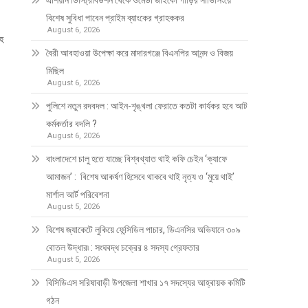
এশিয়ান ডিস্ট্রিবিউশন থেকে ওমেডা জাইকো গাড়ির সার্ভিসিংয়ে
বিশেষ সুবিধা পাবেন প্রাইম ব্যাংকের গ্রাহককর
August 6, 2026
হ
বৈরী আবহাওয়া উপেক্ষা করে মাদারগঞ্জে বিএনপির আনন্দ ও বিজয়
মিছিল
August 6, 2026
পুলিশে নতুন রদবদল : আইন-শৃঙ্খলা ফেরাতে কতটা কার্যকর হবে আট
কর্মকর্তার বদলি ?
August 6, 2026
​​বাংলাদেশে চালু হতে যাচ্ছে বিশ্বখ্যাত থাই কফি চেইন ‘ক্যাফে
আমাজন’ : বিশেষ আকর্ষণ হিসেবে থাকবে থাই নৃত্য ও ‘মুয়ে থাই’
মার্শাল আর্ট পরিবেশনা
August 5, 2026
বিশেষ জ্যাকেটে লুকিয়ে ফেন্সিডিল পাচার, ডিএনসির অভিযানে ৩০৯
বোতল উদ্ধার৷ : সংঘবদ্ধ চক্রের ৪ সদস্য গ্রেফতার
August 5, 2026
বিসিডিএস সরিষাবাড়ী উপজেলা শাখার ১৭ সদস্যের আহ্বায়ক কমিটি
গঠন