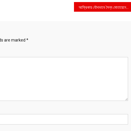
আফ্রিকায় যৌথভাবে সৈন্য মোতায়েনে সম্মত বাংলাদেশ ও গাম্বিয়া
lds are marked
*