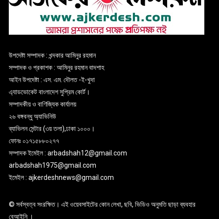
উপদেষ্টা সম্পাদক : খন্দকার আমিনুর রহমান
সম্পাদক ও প্রকাশক : আমিনুর রহমান বাদশাহ
আইন উপদেষ্টা : এস. এম. দৌলত -ই-খুদা
এ্যাডভোকেট বাংলাদেশ সুপ্রিম কোর্ট।
সম্পাদকীয় ও বাণিজ্যিক কার্যালয়
২৬ বঙ্গবন্ধু অ্যাভিনিউ
ব্যাভিলন সেন্টার (৩য় তলা),ঢাকা ১০০০।
ফোনঃ ০১৭১৫৮৮০২৭৭
সম্পাদক ইমেইল : arbadshah12@gmail.com
arbadshah1975@gmail.com
ইমেইল : ajkerdeshnews@gmail.com
© সর্বস্বত্ব সংরক্ষিত। এই ওয়েবসাইটের কোন লেখা, ছবি, ভিডিও অনুমতি ছাড়া ব্যবহার
বেআইনি ।