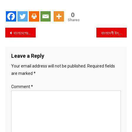
0
Shares
Post
বাংলাদেশের জলসীমায় চীনা জাহাজের জরিপ, নাখোশ ভারত
বাংলাদেশী উদ্ধারকর্মী এবং চিকিৎসক নিয়ে তুরস্কে পৌছেছে বিমানবাহিনীর একটি দল
navigation
Leave a Reply
Your email address will not be published.
Required fields
are marked
*
Comment
*