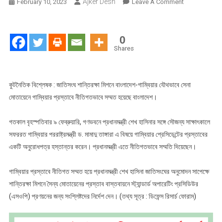
Ajker Desh
On
February 10, 2023
Leave A Comment
আফ্রিকায়
যৌথভাবে
সৈন্য
0
মোতায়েনে
Shares
সম্মত
বাংলাদেশ
ও
কুটনৈতিক বিশ্লেষক : জাতিসংঘ শান্তিরক্ষা মিশনে বাংলাদেশ-গাম্বিয়ার যৌথভাবে সেনা
গাম্বিয়া
মোতায়েনে গাম্বিয়ার প্রস্তাবে নীতিগতভাবে সম্মত হয়েছে বাংলাদেশ।
গতকাল বৃহস্পতিবার ৯ ফেব্রুয়ারি, গণভবনে প্রধানমন্ত্রী শেখ হাসিনার সঙ্গে সৌজন্য সাক্ষাৎকালে
সফররত গাম্বিয়ার পররাষ্ট্রমন্ত্রী ড. মামাদু তাঙ্গারা এ বিষয়ে গাম্বিয়ার প্রেসিডেন্টের প্রস্তাবের
একটি অনুরোধপত্র হস্তান্তর করেন। প্রধানমন্ত্রী এতে নীতিগতভাবে সম্মতি দিয়েছেন।
গাম্বিয়ার প্রস্তাবে নীতিগত সম্মত হয়ে প্রধানমন্ত্রী শেখ হাসিনা জাতিসংঘের অনুমোদন সাপেক্ষে
শান্তিরক্ষা মিশনে সৈন্য মোতায়েনের প্রস্তাব বাস্তবায়নে স্ট্যান্ডার্ড অপারেটিং প্রসিডিউর
(এসওপি) প্রণয়নের জন্য সংশ্লিষ্টদের নির্দেশ দেন। (তথ্য সূত্র : ডিফেন্স রিসার্চ ফোরাম)