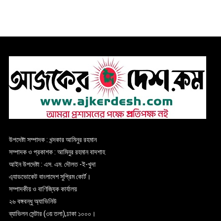
উপদেষ্টা সম্পাদক : খন্দকার আমিনুর রহমান
সম্পাদক ও প্রকাশক : আমিনুর রহমান বাদশাহ
আইন উপদেষ্টা : এস. এম. দৌলত -ই-খুদা
এ্যাডভোকেট বাংলাদেশ সুপ্রিম কোর্ট।
সম্পাদকীয় ও বাণিজ্যিক কার্যালয়
২৬ বঙ্গবন্ধু অ্যাভিনিউ
ব্যাভিলন সেন্টার (৩য় তলা),ঢাকা ১০০০।