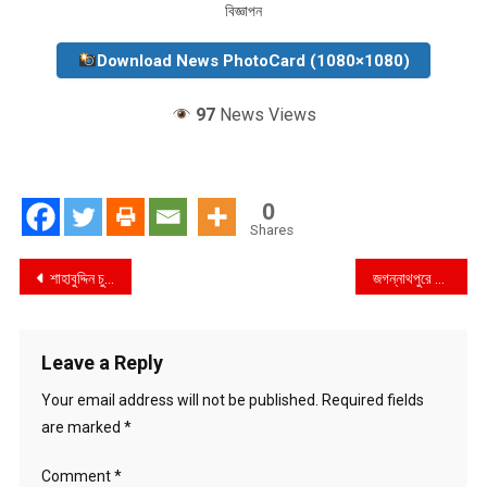
বিজ্ঞাপন
Download News PhotoCard (1080×1080)
97
News Views
0
Shares
Post
শাহাবুদ্দিন চুপ্পুকে প্রধানমন্ত্রী’র অভিনন্দন
জগন্নাথপুরে মডেল মসজিদে ইমাম নিয়োগে অনিয়মের অভিযোগ
navigation
Leave a Reply
Your email address will not be published.
Required fields
are marked
*
Comment
*