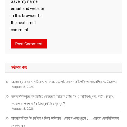
Save my name,
email, and website
in this browser for
the next time I
comment.
সর্বশেষ খবর
ঢাকায় ২য় বাংলাদেশ লিবারেশন ওয়ার কোর্সের ৫৪তম কমিশনিং ও ফেলোশিপ ডে উদ্‌যাপন
August 8, 2026
জঙ্গল সলিমপুরে কি রাষ্ট্রের ভেতরেই ‘আরেক রাষ্ট্র ’? : আইনশৃঙ্খলা, অবৈধ বিদ্যুৎ
সংযোগ ও প্রশাসনিক নিয়ন্ত্রণ নিয়ে প্রশ্ন ?
August 8, 2026
যাত্রাবাড়ীতে ডিএনসি’র ঝটিকা অভিযান : সোহাগ এক্সপ্রেসে ১০০ বোতল ফেনসিডিলসহ
গ্রেপ্তার ১