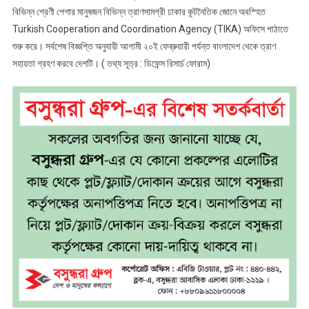
বিভিন্ন শ্রেণী পেশার মানুষজন বিভিন্ন ত্রাণসামগ্রী ঢাকার কূটনৈতিক জোনে অবস্হিত
Turkish Cooperation and Coordination Agency (TIKA) অফিসে পাঠাতে
শুরু করে। সর্বশেষ বিজ্ঞপ্তি অনুযায়ী আগামী ২০ই ফেব্রুয়ারী পর্যন্ত বাংলাদেশ থেকে ত্রাণ
সহায়তা গ্রহণ করবে দেশটি। ( তথ্য সূত্র : ডিফেন্স রিসার্চ ফোরাম)