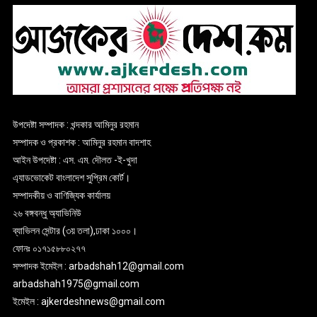
উপদেষ্টা সম্পাদক : খন্দকার আমিনুর রহমান
সম্পাদক ও প্রকাশক : আমিনুর রহমান বাদশাহ
আইন উপদেষ্টা : এস. এম. দৌলত -ই-খুদা
এ্যাডভোকেট বাংলাদেশ সুপ্রিম কোর্ট।
সম্পাদকীয় ও বাণিজ্যিক কার্যালয়
২৬ বঙ্গবন্ধু অ্যাভিনিউ
ব্যাভিলন সেন্টার (৩য় তলা),ঢাকা ১০০০।
ফোনঃ ০১৭১৫৮৮০২৭৭
সম্পাদক ইমেইল : arbadshah12@gmail.com
arbadshah1975@gmail.com
ইমেইল : ajkerdeshnews@gmail.com