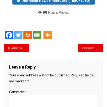
📸 Download News PhotoCard (1080×1080)
👁️
99
News Views
Post
ভোক্তা অধিদপ্তর গাজীপুর জেলা কার্যালয়ের বাজার তদারকি অভিযানে ৪ টি প্রতিষ্ঠান কে জরিমানা
বাগেরহাটের চিতলমারী উপজেলা পরিষদ চেয়ারম্যানের বিরুদ্ধে চরবানিয়ারী ইউনিয়নের নারী ইউ’পি সদস্য কে লাঞ্চিতসহ বিভিন্ন হুমকির অভিযোগ
navigation
Leave a Reply
Your email address will not be published.
Required fields
are marked
*
Comment
*