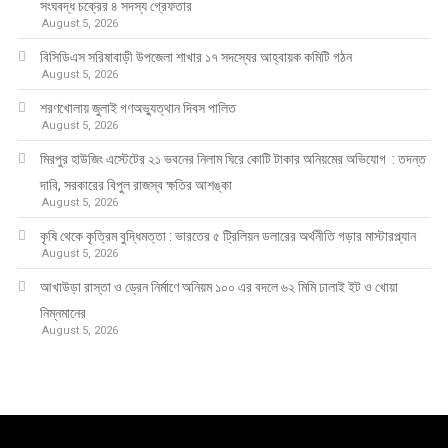
সংঘবদ্ধ চক্রের ৪ সদস্য গ্রেফতার
August 5, 2026
বিসিডিএস সরিষাবাড়ী উপজেলা শাখার ১৭ সদস্যের আহ্বায়ক কমিটি গঠন
August 5, 2026
শরণখোলায় জুলাই গণঅভ্যুত্থান দিবস পালিত
August 5, 2026
মিরপুর হাউজিং এস্টেটের ২১ ভবনের নিলাম ঘিরে কোটি টাকার অনিয়মের অভিযোগ : তদন্ত
দাবি, সরকারের বিপুল রাজস্ব ক্ষতির আশঙ্কা
August 5, 2026
কৃষি থেকে কৃত্রিম বুদ্ধিমত্তা : ভারতের ৫ ট্রিলিয়ন ডলারের অর্থনীতি গড়ার মাস্টারপ্ল্যান
August 5, 2026
আখাউড়া রাস্তা ও ড্রেন নির্মাণে অনিয়ম ১০০ এর বদলে ৬২ মিমি ঢালাই ইট ও খোয়া
নিম্নমানের
August 5, 2026