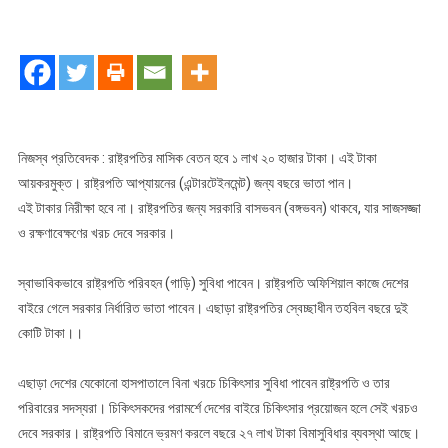
বাংলাদেশের
রাষ্ট্রপতি
যেসব
সুবিধা
পান
নিজস্ব প্রতিবেদক : রাষ্ট্রপতির মাসিক বেতন হবে ১ লাখ ২০ হাজার টাকা। এই টাকা
আয়করমুক্ত। রাষ্ট্রপতি আপ্যায়নের (এন্টারটেইনমেন্ট) জন্য বছরে ভাতা পান।
এই টাকার নিরীক্ষা হবে না। রাষ্ট্রপতির জন্য সরকারি বাসভবন (বঙ্গভবন) থাকবে, যার সাজসজ্জা
ও রক্ষণাবেক্ষণের খরচ দেবে সরকার।
স্বাভাবিকভাবে রাষ্ট্রপতি পরিবহন (গাড়ি) সুবিধা পাবেন। রাষ্ট্রপতি অফিশিয়াল কাজে দেশের
বাইরে গেলে সরকার নির্ধারিত ভাতা পাবেন। এছাড়া রাষ্ট্রপতির স্বেচ্ছাধীন তহবিল বছরে দুই
কোটি টাকা।।
এছাড়া দেশের যেকোনো হাসপাতালে বিনা খরচে চিকিৎসার সুবিধা পাবেন রাষ্ট্রপতি ও তার
পরিবারের সদস্যরা। চিকিৎসকদের পরামর্শে দেশের বাইরে চিকিৎসার প্রয়োজন হলে সেই খরচও
দেবে সরকার। রাষ্ট্রপতি বিমানে ভ্রমণ করলে বছরে ২৭ লাখ টাকা বিমাসুবিধার ব্যবস্থা আছে।