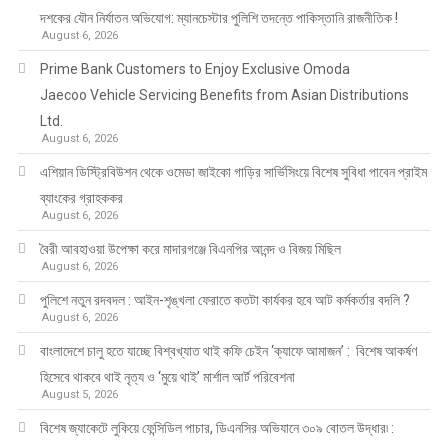
দশকের যৌন নির্যাতন অভিযোগ: ম্যানচেস্টার পুলিশি তদন্তে পাকিস্তানি রাজনীতিক !
August 6, 2026
Prime Bank Customers to Enjoy Exclusive Omoda
Jaecoo Vehicle Servicing Benefits from Asian Distributions
Ltd.
August 6, 2026
এশিয়ান ডিস্ট্রিবিউশন থেকে ওমেডা জাইকো গাড়ির সার্ভিসিংয়ে বিশেষ সুবিধা পাবেন প্রাইম
ব্যাংকের গ্রাহককর
August 6, 2026
বৈরী আবহাওয়া উপেক্ষা করে মাদারগঞ্জে বিএনপির আনন্দ ও বিজয় মিছিল
August 6, 2026
পুলিশে নতুন রদবদল : আইন-শৃঙ্খলা ফেরাতে কতটা কার্যকর হবে আট কর্মকর্তার বদলি ?
August 6, 2026
​​বাংলাদেশে চালু হতে যাচ্ছে বিশ্বখ্যাত থাই কফি চেইন ‘ক্যাফে আমাজন’ : বিশেষ আকর্ষণ
হিসেবে থাকবে থাই নৃত্য ও ‘মুয়ে থাই’ মার্শাল আর্ট পরিবেশনা
August 5, 2026
বিশেষ জ্যাকেটে লুকিয়ে ফেন্সিডিল পাচার, ডিএনসির অভিযানে ৩০৯ বোতল উদ্ধার৷ :