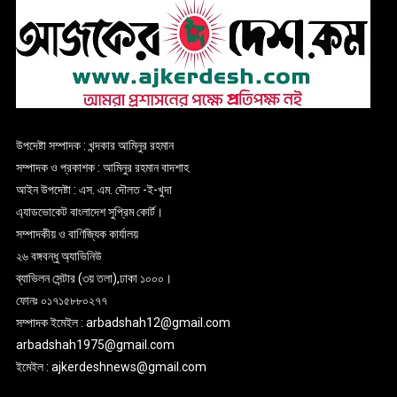
উপদেষ্টা সম্পাদক : খন্দকার আমিনুর রহমান
সম্পাদক ও প্রকাশক : আমিনুর রহমান বাদশাহ
আইন উপদেষ্টা : এস. এম. দৌলত -ই-খুদা
এ্যাডভোকেট বাংলাদেশ সুপ্রিম কোর্ট।
সম্পাদকীয় ও বাণিজ্যিক কার্যালয়
২৬ বঙ্গবন্ধু অ্যাভিনিউ
ব্যাভিলন সেন্টার (৩য় তলা),ঢাকা ১০০০।
ফোনঃ ০১৭১৫৮৮০২৭৭
সম্পাদক ইমেইল : arbadshah12@gmail.com
arbadshah1975@gmail.com
ইমেইল : ajkerdeshnews@gmail.com