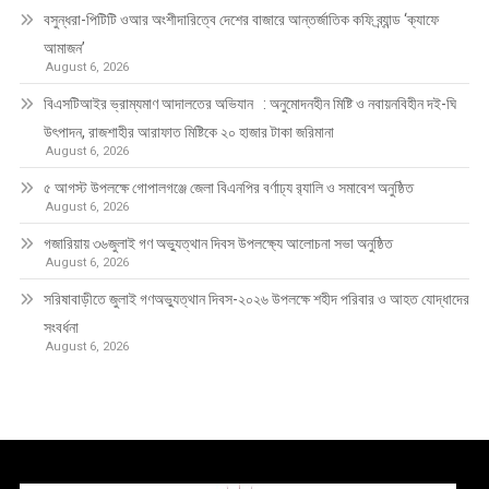
বসুন্ধরা-পিটিটি ওআর অংশীদারিত্বে দেশের বাজারে আন্তর্জাতিক কফি ব্র্যান্ড ‘ক্যাফে
আমাজন’
August 6, 2026
বিএসটিআইর ভ্রাম্যমাণ আদালতের অভিযান : অনুমোদনহীন মিষ্টি ও নবায়নবিহীন দই-ঘি
উৎপাদন, রাজশাহীর আরাফাত মিষ্টিকে ২০ হাজার টাকা জরিমানা
August 6, 2026
৫ আগস্ট উপলক্ষে গোপালগঞ্জে জেলা বিএনপির বর্ণাঢ্য র‍্যালি ও সমাবেশ অনুষ্ঠিত
August 6, 2026
গজারিয়ায় ৩৬জুলাই গণ অভ্যুত্থান দিবস উপলক্ষ্যে আলোচনা সভা অনুষ্ঠিত
August 6, 2026
সরিষাবাড়ীতে জুলাই গণঅভ্যুত্থান দিবস-২০২৬ উপলক্ষে শহীদ পরিবার ও আহত যোদ্ধাদের
সংবর্ধনা
August 6, 2026