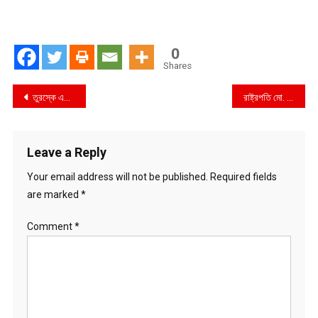
0
Shares
Post
তুরস্কে এক পরিবারের ৪ জনের মৃতদেহ উদ্ধার
রাষ্ট্রপতি মো. আবদুল হামিদের সঙ্গে প্রধানমন্ত্রী শেখ হাসিনা ও দেশের ২২তম রাষ্ট্রপতি হিসেবে নির্বাচিত মো. সাহাবুদ্দিন সৌজন্য সাক্ষাৎ
navigation
Leave a Reply
Your email address will not be published.
Required fields
are marked
*
Comment
*