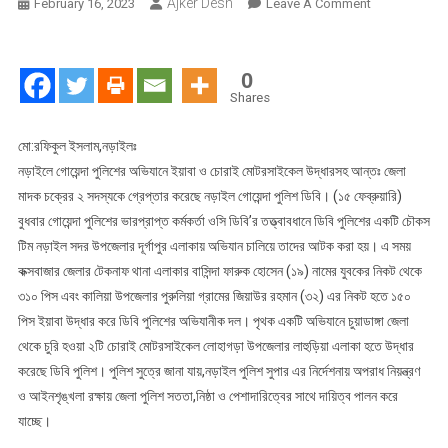
Ajker Desh
On
February 16, 2023
Leave A Comment
নড়াইলে
গোয়েন্দা
পুলিশের
0
অভিযানে
Shares
ইয়াবা
ও
মো:রফিকুল ইসলাম,নড়াইলঃ
চোরাই
নড়াইলে গোয়েন্দা পুলিশের অভিযানে ইয়াবা ও চোরাই মোটরসাইকেল উদ্ধারসহ আন্তঃ জেলা
মোটরসাইকেল
মাদক চক্রের ২ সদস্যকে গ্রেপ্তার করেছে নড়াইল গোয়েন্দা পুলিশ ডিবি। (১৫ ফেব্রুয়ারি)
উদ্ধারসহ
বুধবার গোয়েন্দা পুলিশের ভারপ্রাপ্ত কর্মকর্তা ওসি ডিবি’র তত্ত্বাবধানে ডিবি পুলিশের একটি চৌকস
আটক
টিম নড়াইল সদর উপজেলার দূর্গাপুর এলাকায় অভিযান চালিয়ে তাদের আটক করা হয়। এ সময়
২
কক্সবাজার জেলার টেকনাফ থানা এলাকার বাসিন্দা ফারুক হোসেন (১৯) নামের যুবকের নিকট থেকে
৩১০ পিস এবং কালিয়া উপজেলার পুরুলিয়া গ্রামের জিয়াউর রহমান (৩২) এর নিকট হতে ১৫০
পিস ইয়াবা উদ্ধার করে ডিবি পুলিশের অভিযানীক দল। পৃথক একটি অভিযানে চুয়াডাঙ্গা জেলা
থেকে চুরি হওয়া ২টি চোরাই মোটরসাইকেল লোহাগড়া উপজেলার লাহুড়িয়া এলাকা হতে উদ্ধার
করেছে ডিবি পুলিশ। পুলিশ সুত্রে জানা যায়,নড়াইল পুলিশ সুপার এর নির্দেশনায় অপরাধ নিয়ন্ত্রণ
ও আইনশৃঙ্খলা রক্ষায় জেলা পুলিশ সততা,নিষ্ঠা ও পেশাদারিত্বের সাথে দায়িত্ব পালন করে
যাচ্ছে।