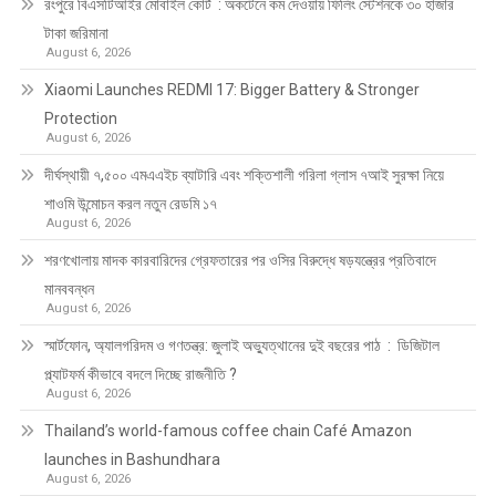
রংপুরে বিএসটিআইর মোবাইল কোর্ট : অকটেনে কম দেওয়ায় ফিলিং স্টেশনকে ৩০ হাজার
টাকা জরিমানা
August 6, 2026
Xiaomi Launches REDMI 17: Bigger Battery & Stronger
Protection
August 6, 2026
দীর্ঘস্থায়ী ৭,৫০০ এমএএইচ ব্যাটারি এবং শক্তিশালী গরিলা গ্লাস ৭আই সুরক্ষা নিয়ে
শাওমি উন্মোচন করল নতুন রেডমি ১৭
August 6, 2026
শরণখোলায় মাদক কারবারিদের গ্রেফতারের পর ওসির বিরুদ্ধে ষড়যন্ত্রের প্রতিবাদে
মানববন্ধন
August 6, 2026
স্মার্টফোন, অ্যালগরিদম ও গণতন্ত্র: জুলাই অভ্যুত্থানের দুই বছরের পাঠ : ডিজিটাল
প্ল্যাটফর্ম কীভাবে বদলে দিচ্ছে রাজনীতি ?
August 6, 2026
Thailand’s world-famous coffee chain Café Amazon
launches in Bashundhara
August 6, 2026