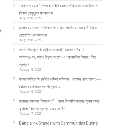
শরণখোলায় এক শিক্ষককে শারীরিকভাবে লাঞ্ছিত করার অভিযোগে
শিক্ষক নেতৃবৃন্দের মানববন্ধন
August 8, 2026
ঢাকায় ২য় বাংলাদেশ লিবারেশন ওয়ার কোর্সের ৫৪তম কমিশনিং ও
হ
ফেলোশিপ ডে উদ্‌যাপন
August 8, 2026
জঙ্গল সলিমপুরে কি রাষ্ট্রের ভেতরেই ‘আরেক রাষ্ট্র ’? :
আইনশৃঙ্খলা, অবৈধ বিদ্যুৎ সংযোগ ও প্রশাসনিক নিয়ন্ত্রণ নিয়ে
প্রশ্ন ?
August 8, 2026
যাত্রাবাড়ীতে ডিএনসি’র ঝটিকা অভিযান : সোহাগ এক্সপ্রেসে ১০০
বোতল ফেনসিডিলসহ গ্রেপ্তার ১
August 8, 2026
ফুয়াদের বক্তব্য ‘বিদ্বেষপূর্ণ’ : ঢাকা বিশ্ববিদ্যালয়ের সুনাম রক্ষায়
ফুয়াদের বিরুদ্ধে ব্যবস্থা চেয়ে নোটিশ
August 7, 2026
Banglalink Stands with Communities During