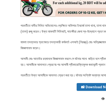
পরবর্তীতে বাদীর লিখিত অভিযোগের প্রেক্ষিতে অফিসার ইনচার্জ তালা থানা, তা
(তালা) রুজু করেন। উক্ত মামলাটি পিবিআই, সাতক্ষীরা জেলা স্ব-উদ্দ্যোগে গ্রহণ 
মামলা তদন্তভার গ্রহণকরে তদন্তকারী কর্মকর্তা এসআই (নিরস্ত্র) মোঃ অহিদুজ্
জিজ্ঞাসাবাদ করেন।
আসামী মোঃ আতাউর রহমানকে জিজ্ঞাসাবাদ করলে সে ঘটনার সাথে জড়িত বলে স্বীকা
হয়। আসামীকে আদালতে প্রেরণের পর আসামী স্বীকারোক্তিমূলক জবানবন্দী প্রদা
পরবর্তীতে উক্ত আসামীকে আদালত প্রেরণ করা হয়। ঘটনায় সংশ্লিষ্ট অন্যান্য আসাম
📸 Download 
👁️