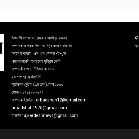
উপদেষ্টা সম্পাদক : খন্দকার আমিনুর রহমান
© 
সম্পাদক ও প্রকাশক : আমিনুর রহমান বাদশাহ
ব্
আইন উপদেষ্টা : এস. এম. দৌলত -ই-খুদা
এ্যাডভোকেট বাংলাদেশ সুপ্রিম কোর্ট।
সম্পাদকীয় ও বাণিজ্যিক কার্যালয়
২৬ বঙ্গবন্ধু অ্যাভিনিউ
ব্যাভিলন সেন্টার (৩য় তলা),ঢাকা ১০০০।
ফোনঃ ০১৭১৫৮৮০২৭৭
সম্পাদক ইমেইল : arbadshah12@gmail.com
arbadshah1975@gmail.com
ইমেইল : ajkerdeshnews@gmail.com