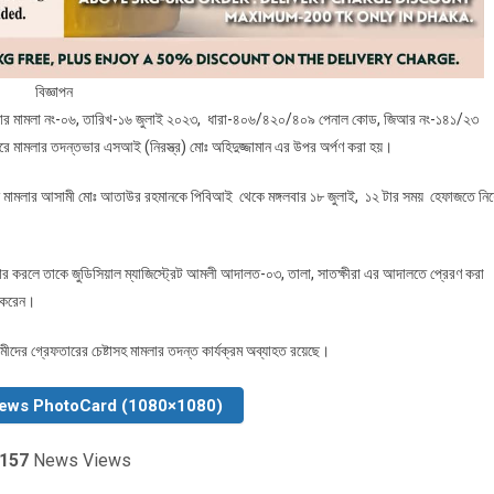
বিজ্ঞাপন
লা থানার মামলা নং-০৬, তারিখ-১৬ জুলাই ২০২৩, ধারা-৪০৬/৪২০/৪০৯ পেনাল কোড, জিআর নং-১৪১/২৩
করে মামলার তদন্তভার এসআই (নিরস্ত্র) মোঃ অহিদুজ্জামান এর উপর অর্পণ করা হয়।
জামান মামলার আসামী মোঃ আতাউর রহমানকে পিবিআই থেকে মঙ্গলবার ১৮ জুলাই, ১২ টার সময় হেফাজতে নিয়
র করলে তাকে জুডিসিয়াল ম্যাজিস্ট্রেট আমলী আদালত-০৩, তালা, সাতক্ষীরা এর আদালতে প্রেরণ করা
ন করেন।
ীদের গ্রেফতারের চেষ্টাসহ মামলার তদন্ত কার্যক্রম অব্যাহত রয়েছে।
News PhotoCard (1080×1080)
157
News Views