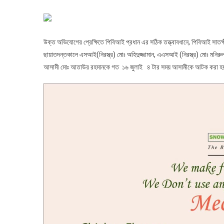
উক্ত অভিযোগের প্রেক্ষিতে পিবিআই প্রধান এর সঠিক তত্ত্বাবধানে, পিবিআই সাতক্ষ
ছায়াতদন্তকালে এসআই(নিরস্ত্র) মোঃ অহিদুজ্জামান, এএসআই (নিরস্ত্র) মোঃ মনিরুল
আসামী মোঃ আতাউর রহমানকে গত ১৬ জুলাই ৪ টার সময় আসামীকে আটক করা 