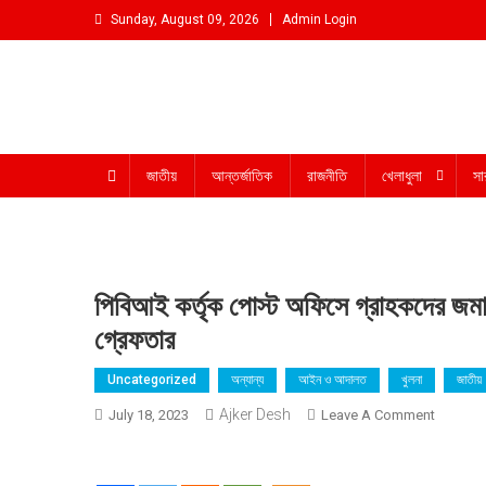
Skip
Sunday, August 09, 2026
Admin Login
to
content
আমরা প্রশাসনের পক্ষে প্রতিপক্ষ নই
জাতীয়
আন্তর্জাতিক
রাজনীতি
খেলাধুলা
সা
পিবিআই কর্তৃক পোস্ট অফিসে গ্রাহকদের জমাক
গ্রেফতার
Uncategorized
অন্যান্য
আইন ও আদালত
খুলনা
জাতীয়
Ajker Desh
On
July 18, 2023
Leave A Comment
পিবিআই
কর্তৃক