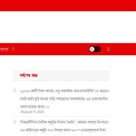
্যান্য
সর্বশেষ খবর
১,৫১৬ কোটি টাকা আদায়, তবু অকার্যকর আরএফআইডি! ১৪ বছরেও
তৈরি হয়নি চুরি যাওয়া গাড়ি শনাক্তের অবকাঠামো, ৯৪ চেকপোস্টের
বদলে হয়েছে মাত্র ১২
August 9, 2026
বিআরটিসিতে দৈনিক মজুরির টাকায় ‘কর্তন’ : জোয়ার সাহারা ডিপোতে
৩৩ কারিগরের মজুরি ৭০০ টাকার বদলে ৬০০—চেয়ারম্যানকে টাকা