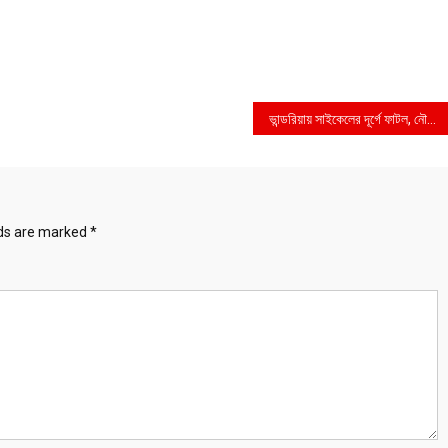
ভান্ডরিয়ায় সাইকেলের দূর্গে ফাটল, নৌকার বিজয়ে মহাউৎসব
lds are marked
*