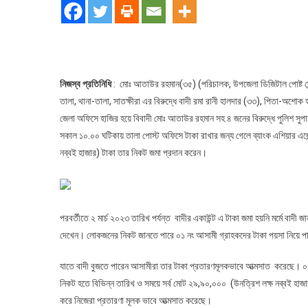
পোস্ট
অফিসে
গ্রাহকদের
জমাকৃত
টাকা
আত্মসাত
নিজস্ব প্রতিনিধি
: মোঃ আতাউর রহমান(৩৫) (পরিচালক, উপজেলা ডিজিটাল পোষ্ট সেন্
সংক্রাস্তে
তালা, থানা-তালা, সাতক্ষীরা এর বিরুদ্ধে বাদী রমা রানী হালদার (৩৩), পিতা-অশোক হ
ব্যাংক
জেলা অফিসে হাজির হয়ে বিবাদী মোঃ আতাউর রহমান সহ ৪ জনের বিরুদ্ধে পুলিশ সু
এশিয়ার
সকাল ১০.০০ ঘটিকায় তালা পোস্ট অফিসে টাকা রাখার জন্য গেলে ব্যাংক এশিয়ার এ
এজেন্ট
নব্বই হাজার) টাকা তার নিকট জমা প্রদান করেন।
গ্রেফতার
পরবর্তীতে ২ মার্চ ২০২৩ তারিখ পর্যন্ত বাদীর একাউন্ট এ টাকা জমা হয়নি মর্মে বাদ
দেখেন। লোকজনের নিকট জানতে পারে ০১ নং আসামী গ্রাহকদের টাকা পয়সা নিয়ে প
যাতে বাদী বুজতে পারেন আসামীরা তার টাকা প্রতারণমূলকভাবে আত্মসাত করেছে। ০১
নিকট হতে বিভিন্ন তারিখ ও সময়ে সর্ব মোট ২৯,৯০,০০০ (উনত্রিশ লক্ষ নব্বই হাজার)
করে নিজেরা প্রতারণা মূলক ভাবে আত্মসাত করেছে।