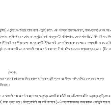
টার) ও (ব্যাংক এশিয়ার তালা থানা এজেন্ট) পিতা- মোঃ শফিকুল ইসলাম মোড়ল, মাতা-ছালেহা বেগম, সাং-
ালদার, স্বামী-উত্তম ঘোষ, সাং-ডুমুরিয়া, পো: মাহমুদকাঠি, থানা-তালা, জেলা-সাতক্ষীরা, পিবিআই সাতক্ষী
পার পিবিআই সাতক্ষীরা জেলা বরাবর একটি লিখিত অভিযোগ দাখিল করেন যে, গত ১ ফেব্রুয়ারি ২০২৩ তার
জেন্ট ০১ নং আসামী ০১ নং আসামী মোঃ আতাউর রহমানে নিকট রশিদ ও চেকের মাধ্যমে ৩,৯০,০০০ (তিন লক
বিজ্ঞাপন
ী জানতে পারেন। খোজখবর নিয়ে ব্যাংক এশিয়ার এজেন্ট ব্যাংক এর উক্ত অফিসে গিয়ে সেখানে তালাবদ্ধ
ালিয়েছে।
 নং আসামী মোঃ আতাউর রহমানসহ অন্যান্য আসামীরা বাদিনী সহ অভিযোগে বর্ণিত অন্যান্য ব্যক্তিদের
 টাকা গ্রহণ করে। কিন্তু বাদিনী রমা রানী হালদার (৩৩) সহ অন্যান্যদের নামে ব্যাংক একাউন্টে জমা না