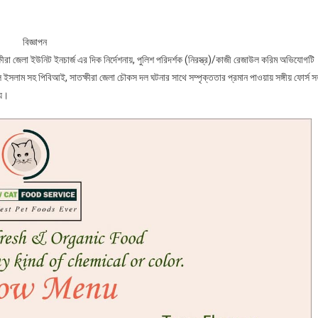
বিজ্ঞাপন
ীরা জেলা ইউনিট ইনচার্জ এর দিক নির্দেশনায়, পুলিশ পরিদর্শক (নিরস্ত্র)/কাজী রেজাউল করিম অভিযোগটি
 ইসলাম সহ পিবিআই, সাতক্ষীরা জেলা চৌকস দল ঘটনার সাথে সম্পৃক্ততার প্রমান পাওয়ায় সঙ্গীয় ফোর্স স
হয়।