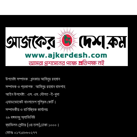
উপদেষ্টা সম্পাদক : খন্দকার আমিনুর রহমান
সম্পাদক ও প্রকাশক : আমিনুর রহমান বাদশাহ
আইন উপদেষ্টা : এস. এম. দৌলত -ই-খুদা
এ্যাডভোকেট বাংলাদেশ সুপ্রিম কোর্ট।
সম্পাদকীয় ও বাণিজ্যিক কার্যালয়
২৬ বঙ্গবন্ধু অ্যাভিনিউ
ব্যাভিলন সেন্টার (৩য় তলা),ঢাকা ১০০০।
ফোনঃ ০১৭১৫৮৮০২৭৭