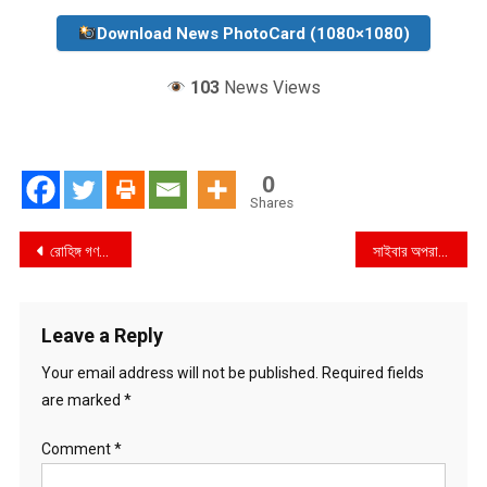
Download News PhotoCard (1080×1080)
103
News Views
0
Shares
Post
রোহিঙ্গ গণহত্যার বিচার চলবে: আইসিজে
সাইবার অপরাধ ঠেকাতে হিমশিম খাচ্ছে পুলিশ
navigation
Leave a Reply
Your email address will not be published.
Required fields
are marked
*
Comment
*