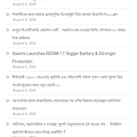
August 6, 2026
শিক্ষার্থীদের জন্য দারাজে এক্সক্লুসিভ ডিসকাউন্ট নিয়ে আসছে রিয়েলমি সি১০০এক্স
August 6, 2026
রংপুরে বিএসটিআইর মোবাইল কোর্ট : অকটেনে কম দেওয়ায় ফিলিং স্টেশনকে ৩০ হাজার
টাকা জরিমানা
August 6, 2026
Xiaomi Launches REDMI 17: Bigger Battery & Stronger
Protection
August 6, 2026
দীর্ঘস্থায়ী ৭,৫০০ এমএএইচ ব্যাটারি এবং শক্তিশালী গরিলা গ্লাস ৭আই সুরক্ষা নিয়ে
শাওমি উন্মোচন করল নতুন রেডমি ১৭
August 6, 2026
শরণখোলায় মাদক কারবারিদের গ্রেফতারের পর ওসির বিরুদ্ধে ষড়যন্ত্রের প্রতিবাদে
মানববন্ধন
August 6, 2026
স্মার্টফোন, অ্যালগরিদম ও গণতন্ত্র: জুলাই অভ্যুত্থানের দুই বছরের পাঠ : ডিজিটাল
প্ল্যাটফর্ম কীভাবে বদলে দিচ্ছে রাজনীতি ?