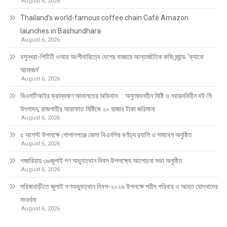
August 6, 2026
Thailand’s world-famous coffee chain Café Amazon
launches in Bashundhara
August 6, 2026
বসুন্ধরা-পিটিটি ওআর অংশীদারিত্বে দেশের বাজারে আন্তর্জাতিক কফি ব্র্যান্ড ‘ক্যাফে
আমাজন’
August 6, 2026
বিএসটিআইর ভ্রাম্যমাণ আদালতের অভিযান : অনুমোদনহীন মিষ্টি ও নবায়নবিহীন দই-ঘি
উৎপাদন, রাজশাহীর আরাফাত মিষ্টিকে ২০ হাজার টাকা জরিমানা
August 6, 2026
৫ আগস্ট উপলক্ষে গোপালগঞ্জে জেলা বিএনপির বর্ণাঢ্য র‍্যালি ও সমাবেশ অনুষ্ঠিত
August 6, 2026
গজারিয়ায় ৩৬জুলাই গণ অভ্যুত্থান দিবস উপলক্ষ্যে আলোচনা সভা অনুষ্ঠিত
August 6, 2026
সরিষাবাড়ীতে জুলাই গণঅভ্যুত্থান দিবস-২০২৬ উপলক্ষে শহীদ পরিবার ও আহত যোদ্ধাদের
সংবর্ধনা
August 6, 2026