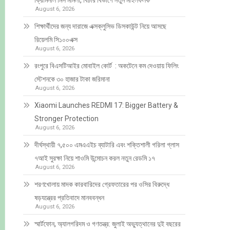
ক্রিমিনাল মিস মামলা, বিচার বিভাগে নতুন মাইলফলক
August 6, 2026
শিক্ষার্থীদের জন্য দারাজে এক্সক্লুসিভ ডিসকাউন্ট নিয়ে আসছে
রিয়েলমি সি১০০এক্স
August 6, 2026
রংপুরে বিএসটিআইর মোবাইল কোর্ট : অকটেনে কম দেওয়ায় ফিলিং
স্টেশনকে ৩০ হাজার টাকা জরিমানা
August 6, 2026
Xiaomi Launches REDMI 17: Bigger Battery &
Stronger Protection
August 6, 2026
দীর্ঘস্থায়ী ৭,৫০০ এমএএইচ ব্যাটারি এবং শক্তিশালী গরিলা গ্লাস
৭আই সুরক্ষা নিয়ে শাওমি উন্মোচন করল নতুন রেডমি ১৭
August 6, 2026
শরণখোলায় মাদক কারবারিদের গ্রেফতারের পর ওসির বিরুদ্ধে
ষড়যন্ত্রের প্রতিবাদে মানববন্ধন
August 6, 2026
স্মার্টফোন, অ্যালগরিদম ও গণতন্ত্র: জুলাই অভ্যুত্থানের দুই বছরের