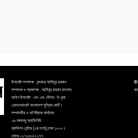
উপদেষ্টা সম্পাদক : খন্দকার আমিনুর রহমান
© 
সম্পাদক ও প্রকাশক : আমিনুর রহমান বাদশাহ
ব্
আইন উপদেষ্টা : এস. এম. দৌলত -ই-খুদা
এ্যাডভোকেট বাংলাদেশ সুপ্রিম কোর্ট।
সম্পাদকীয় ও বাণিজ্যিক কার্যালয়
২৬ বঙ্গবন্ধু অ্যাভিনিউ
ব্যাভিলন সেন্টার (৩য় তলা),ঢাকা ১০০০।
ফোনঃ ০১৭১৫৮৮০২৭৭