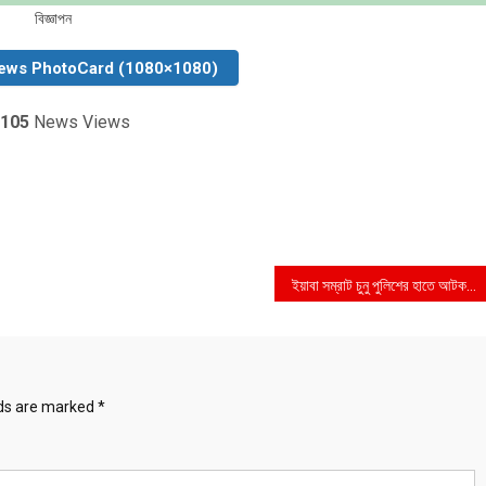
বিজ্ঞাপন
ews PhotoCard (1080×1080)
105
News Views
ইয়াবা সম্রাট চুনু পুলিশের হাতে আটক
lds are marked
*