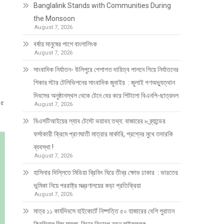
Banglalink Stands with Communities During
the Monsoon
August 7, 2026
বর্ষায় মানুষের পাশে বাংলালিংক
August 7, 2026
সাংবাদিক নির্যাতন- উলিপুরে পেশাগত দায়িত্ব পালনে গিয়ে নির্যাতনের
শিকার স্টার টেলিভিশনের সাংবাদিক জুবাইর : জুলাই গণঅভ্যুত্থান
দিবসের অনুষ্ঠানস্থল থেকে টেনে বের করে পিটালো বিএনপি-ছাত্রদল
৪৫
August 7, 2026
বিএসটিআইয়ের ল্যাব টেস্টে ভয়াবহ তথ্য: বাজারের ৮ ব্র্যান্ডের
ফর্সাকারী ক্রিমে প্রাণঘাতী মাত্রার মার্কারি, প্রশ্নের মুখে তদারকি
ব্যবস্থা !
August 7, 2026
হাসিনার দিল্লিতে মিডিয়া ব্রিফিং ঘিরে তীব্র ক্ষোভ ঢাকার : ভারতের
ভূমিকা নিয়ে পররাষ্ট্র মন্ত্রণালয়ের কড়া প্রতিক্রিয়া
August 7, 2026
মাত্র ১১ কার্যদিবসে হাইকোর্টে নিষ্পত্তি ৫০ হাজারের বেশি পুরাতন