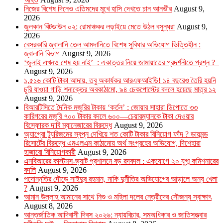
নিজের বিশেষ দিনেও এতিমদের মুখে হাসি দেখতে চান আনভীর
August 9,
2026
জুলকান বিটডাউন ০২: রোমাঞ্চকর লড়াইয়ে মেতে উঠল বসুন্ধরা
August 9,
2026
বেসরকারি জ্বালানি তেল আমদানিতে বিশেষ সুবিধার অভিযোগ ভিত্তিহীন :
জ্বালানি বিভাগ
August 9, 2026
‘জুলাই এখনও শেষ হয় নাই’ : একাত্তর নিয়ে জামায়াতের প্রদর্শনীতে প্রশ্ন ?
August 9, 2026
১,৫১৬ কোটি টাকা আদায়, তবু অকার্যকর আরএফআইডি! ১৪ বছরেও তৈরি হয়নি
চুরি যাওয়া গাড়ি শনাক্তের অবকাঠামো, ৯৪ চেকপোস্টের বদলে হয়েছে মাত্র ১২
August 9, 2026
বিআরটিসিতে দৈনিক মজুরির টাকায় ‘কর্তন’ : জোয়ার সাহারা ডিপোতে ৩৩
কারিগরের মজুরি ৭০০ টাকার বদলে ৬০০—চেয়ারম্যানকে টাকা দেওয়ার
বিস্ফোরক দাবি ম্যানেজারের বিরুদ্ধে
August 9, 2026
অ্যাগ্রো ট্যুরিজমের স্বপ্ন দেখিয়ে শত কোটি টাকার বিনিয়োগ ফাঁদ ? ডায়মন্ড
রিসোর্টের বিরুদ্ধে এমএলএম কাঠামোয় অর্থ সংগ্রহের অভিযোগ, দিশেহারা
হাজারো বিনিয়োগকারী
August 9, 2026
এনবিআরের কাস্টমস-ভ্যাট প্রশাসনে বড় রদবদল : একযোগে ২০ যুগ্ম কমিশনারের
বদলি
August 9, 2026
পদোন্নতির দৌড়ে সাইদুর রহমান, নাকি দুর্নীতির অভিযোগের আড়ালে অন্য খেলা
?
August 9, 2026
আমান উল্লাহ আমানের সাথে নিশু ও মহিলা দলের নেত্রীদের সৌজন্য স্বাক্ষাৎ
August 8, 2026
আন্তর্জাতিক আদিবাসী দিবস ২০২৬: ন্যায়বিচার, সমঅধিকার ও জাতিসত্ত্বার