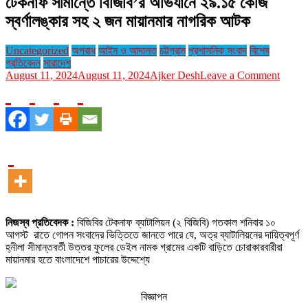
টেকনাফ সীমান্তে বিজিবি’র অভিযানে ২৯.১৫ কেজি
স্বর্ণালঙ্কার সহ ২ জন মায়ানমার নাগরিক আটক
Uncategorized
অপরাধ
আইন ও আদালত
চট্টগ্রাম
প্রশাসনিক সংবাদ
বিশেষ
প্রতিবেদন
সারাদেশ
on
August 11, 2024
August 11, 2024
Ajker Desh
Leave a Comment
টেকনাফ
সীমান্তে
বিজিবি’র
অভিযান
২৯.১৫
কেজি
স্বর্ণালঙ
সহ
২
জন
মায়ানমা
নিজস্ব প্রতিবেদক :
বিজিবির টেকনাফ ব্যাটালিয়ন (২ বিজিবি) গতকাল শনিবার ১০
নাগরিক
আগস্ট রাতে গোপন সংবাদের ভিত্তিতে জানতে পারে যে, অত্র ব্যাটালিয়নের দায়িত্বপূর্ণ
আটক
হ্নীলা সীমান্তবর্তী উত্তর ফুলের ডেইল নামক গ্রামের একটি বাড়িতে চোরাকারবারীরা
মায়ানমার হতে বাংলাদেশে পাচারের উদ্দেশ্যে
বিজ্ঞাপন