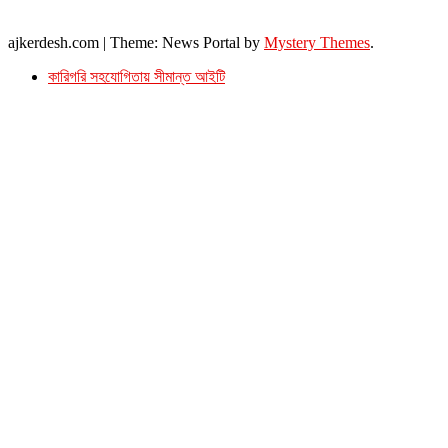
ইমেইল : ajkerdeshnews@gmail.com
© সর্বস্বত্ব সংরক্ষিত। এই ওয়েবসাইটের কোন লেখা, ছবি, ভিডিও অনুমতি ছাড়া ব্যবহার বেআইনি ।
ajkerdesh.com
|
Theme: News Portal by
Mystery Themes
.
কারিগরি সহযোগিতায় সীমান্ত আইটি