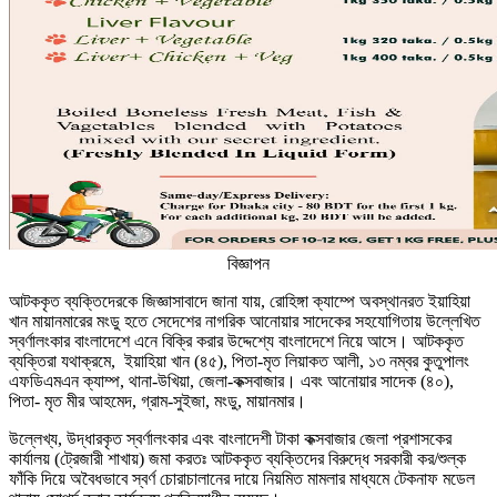
বিজ্ঞাপন
আটককৃত ব্যক্তিদেরকে জিজ্ঞাসাবাদে জানা যায়, রোহিঙ্গা ক্যাম্পে অবস্থানরত ইয়াহিয়া
খান মায়ানমারের মংডু হতে সেদেশের নাগরিক আনোয়ার সাদেকের সহযোগিতায় উল্লেখিত
স্বর্ণালংকার বাংলাদেশে এনে বিক্রি করার উদ্দেশ্যে বাংলাদেশে নিয়ে আসে। আটককৃত
ব্যক্তিরা যথাক্রমে, ইয়াহিয়া খান (৪৫), পিতা-মৃত লিয়াকত আলী, ১৩ নম্বর কুতুপালং
এফডিএমএন ক্যাম্প, থানা-উখিয়া, জেলা-কক্সবাজার। এবং আনোয়ার সাদেক (৪০),
পিতা- মৃত মীর আহমেদ, গ্রাম-সুইজা, মংডু, মায়ানমার।
উল্লেখ্য, উদ্ধারকৃত স্বর্ণালংকার এবং বাংলাদেশী টাকা কক্সবাজার জেলা প্রশাসকের
কার্যালয় (ট্রেজারী শাখায়) জমা করতঃ আটককৃত ব্যক্তিদের বিরুদ্ধে সরকারী কর/শুল্ক
ফাঁকি দিয়ে অবৈধভাবে স্বর্ণ চোরাচালানের দায়ে নিয়মিত মামলার মাধ্যমে টেকনাফ মডেল