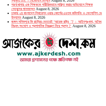
স্বীকৃতি চাই – নিকোলাস বিশ্বাস
August 8, 2026
শরণখোলায় এক শিক্ষককে শারীরিকভাবে লাঞ্ছিত করার অভিযোগে শিক্ষক
নেতৃবৃন্দের মানববন্ধন
August 8, 2026
ঢাকায় ২য় বাংলাদেশ লিবারেশন ওয়ার কোর্সের ৫৪তম কমিশনিং ও ফেলোশিপ ডে
উদ্‌যাপন
August 8, 2026
জঙ্গল সলিমপুরে কি রাষ্ট্রের ভেতরেই ‘আরেক রাষ্ট্র ’? : আইনশৃঙ্খলা, অবৈধ
বিদ্যুৎ সংযোগ ও প্রশাসনিক নিয়ন্ত্রণ নিয়ে প্রশ্ন ?
August 8, 2026
উপদেষ্টা সম্পাদক : খন্দকার আমিনুর রহমান
সম্পাদক ও প্রকাশক : আমিনুর রহমান বাদশাহ
আইন উপদেষ্টা : এস. এম. দৌলত -ই-খুদা
এ্যাডভোকেট বাংলাদেশ সুপ্রিম কোর্ট।
সম্পাদকীয় ও বাণিজ্যিক কার্যালয়
২৬ বঙ্গবন্ধু অ্যাভিনিউ
ব্যাভিলন সেন্টার (৩য় তলা),ঢাকা ১০০০।
ফোনঃ ০১৭১৫৮৮০২৭৭
সম্পাদক ইমেইল : arbadshah12@gmail.com
arbadshah1975@gmail.com