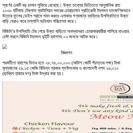
স্বর্ণের একটি বড় চালান লুকিয়ে রেখেছে। উক্ত তথ্যের ভিত্তিতে আনুমানিক রাত
২০৩০ ঘটিকায় টেকনাফ ব্যাটালিয়ন সদরের চোরাচালান প্রতিরোধী টহলদল তাৎক্ষণিকভাবে
উত্তর ফুলের ডেইল গ্রামে গমন করতঃ এলাকার গণ্যমান্য ব্যক্তির উপস্থিতিতে উক্ত
বাড়ি ঘেরাও করে তল্লাশি অভিযান পরিচালনা করে।
বিজিবি’র উপস্থিতি টের পেয়ে উক্ত বাড়িতে অবস্থানরত চোরাকারবারীরা পালিয়ে যাওয়ার
চেষ্টা করলে বিজিবি টহলদল দুইটি ব্যাগসহ ০২ জনকে আটক করে।
বিজ্ঞাপন
পরবর্তীতে ব্যাগের ভিতর হতে ২৮,৭৫,০০,০০০ (আটাশ কোটি পঁচাত্তর লক্ষ) টাকা
মূল্যমানের ২৯.১৫ কেজি বিভিন্ন প্রকার স্বর্ণালংকার ও বাংলাদেশী নগদ ২৬,০১০
(ছাব্বিশ হাজার দশ) টাকা উদ্ধার করা হয়।