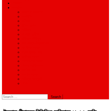
শিক্ষাঙ্গন
অন্যান্য
আইন ও আদালত
অর্থনীতি
বানিজ্য
জীবন-যাপন
সাহিত্য
অনিয়ম-দুর্নীতি
ইতিহাস ঐতিহ্য
উপ-সম্পাদকীয়/মতামত
কর্পোরেট সংবাদ
গ্রাম বাংলার খবর
দুর্ঘটনার সংবাদ
প্রশাসনিক সংবাদ
বিশেষ প্রতিবেদন
মানবিক খবর
সংগঠন সংবাদ
সাহিত্য-সংস্কৃতি
বিবিধ
site mode button
Search
for: