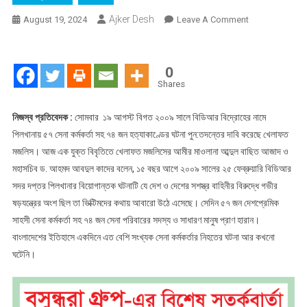
Ajker Desh
On
August 19, 2024
Leave A Comment
পিলখানা
হত্যাকাণ্ড
তদন্তে
0
স্বাধীন
Shares
কমিশন
গঠন
নিজস্ব প্রতিবেদক :
সোমবার ১৯ আগস্ট বিগত ২০০৯ সালে বিডিআর বিদ্রোহের নামে
করুন
পিলখানায় ৫৭ সেনা কর্মকর্তা সহ ৭৪ জন হত্যাকাণ্ডের ঘটনা পুন:তদন্তের দাবি করেছে খেলাফত
—–
মজলিস। আজ এক যুক্ত বিবৃতিতে খেলাফত মজলিসের আমীর মাওলানা আব্দুল বাছিত আজাদ ও
খেলাফত
মহাসচিব ড. আহমদ আবদুল কাদের বলেন, ১৫ বছর আগে ২০০৯ সালের ২৫ ফেব্রুয়ারি বিডিআর
মজলিস
সদর দপ্তর পিলখানার বিয়োগান্তক ঘটনাটি যে দেশ ও দেশের সশস্ত্র বাহিনীর বিরুদ্ধে গভীর
ষড়যন্ত্রের অংশ ছিল তা ভিক্টিমদের কথায় আবারো উঠে এসেছে। সেদিন ৫৭ জন দেশপ্রেমিক
সাহসী সেনা কর্মকর্তা সহ ৭৪ জন সেনা পরিবারের সদস্য ও সাধারণ মানুষ প্রাণ হারান।
বাংলাদেশের ইতিহাসে একদিনে এত বেশি সংখ্যক সেনা কর্মকর্তার নিহতের ঘটনা আর কখনো
ঘটেনি।