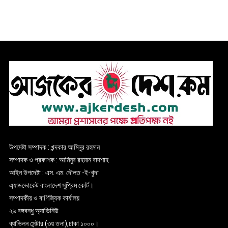
উপদেষ্টা সম্পাদক : খন্দকার আমিনুর রহমান
সম্পাদক ও প্রকাশক : আমিনুর রহমান বাদশাহ
আইন উপদেষ্টা : এস. এম. দৌলত -ই-খুদা
এ্যাডভোকেট বাংলাদেশ সুপ্রিম কোর্ট।
সম্পাদকীয় ও বাণিজ্যিক কার্যালয়
২৬ বঙ্গবন্ধু অ্যাভিনিউ
ব্যাভিলন সেন্টার (৩য় তলা),ঢাকা ১০০০।