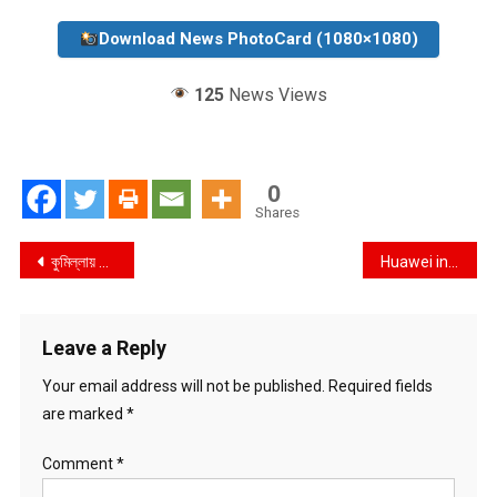
Download News PhotoCard (1080×1080)
125
News Views
0
Shares
Post
কুমিল্লায় রাখি বন্ধন উৎসব পালিত
Huawei introduces five new digital power products in Bangladesh
navigation
Leave a Reply
Your email address will not be published.
Required fields
are marked
*
Comment
*