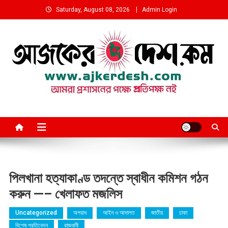
Skip
Saturday, August 08, 2026
Admin Login
to
content
আমরা প্রশাসনের পক্ষে প্রতিপক্ষ নই
পিলখানা হত্যাকাণ্ড তদন্তে স্বাধীন কমিশন গঠন
করুন —– খেলাফত মজলিস
Uncategorized
অপরাধ
আইন ও আদালত
জাতীয়
ঢাকা
বিশেষ প্রতিবেদন
রাজধানী