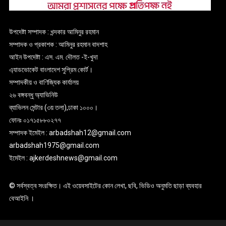
উপদেষ্টা সম্পাদক : খন্দকার আমিনুর রহমান
সম্পাদক ও প্রকাশক : আমিনুর রহমান বাদশাহ
আইন উপদেষ্টা : এস. এম. দৌলত -ই-খুদা
এ্যাডভোকেট বাংলাদেশ সুপ্রিম কোর্ট।
সম্পাদকীয় ও বাণিজ্যিক কার্যালয়
২৬ বঙ্গবন্ধু অ্যাভিনিউ
ব্যাভিলন সেন্টার (৩য় তলা),ঢাকা ১০০০।
ফোনঃ ০১৭১৫৮৮০২৭৭
সম্পাদক ইমেইল : arbadshah12@gmail.com
arbadshah1975@gmail.com
ইমেইল : ajkerdeshnews@gmail.com
© সর্বস্বত্ব সংরক্ষিত। এই ওয়েবসাইটের কোন লেখা, ছবি, ভিডিও অনুমতি ছাড়া ব্যবহার
বেআইনি ।