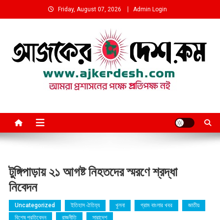
Skip
Friday, August 07, 2026
Admin Login
to
content
আমরা প্রশাসনের পক্ষে প্রতিপক্ষ নই
টুঙ্গিপাড়ায় ২১ আগষ্ট নিহতদের স্মরণে শ্রদ্ধা
নিবেদন
Uncategorized
ইতিহাস ঐতিহ্য
খুলনা
গ্রাম বাংলার খবর
জাতীয়
বিশেষ প্রতিবেদন
রাজনীতি
সারাদেশ