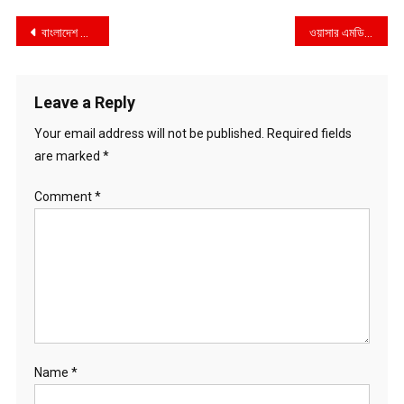
Post
বাংলাদেশ এসোসিয়েশন অফ হংকং এর কার্যনির্বাহী কমিটি গঠন
ওয়াসার এমডি’র চেয়ারে এবার কানাডার বেগম পাড়ার বাসিন্দা!
navigation
Leave a Reply
Your email address will not be published.
Required fields
are marked
*
Comment
*
Name
*