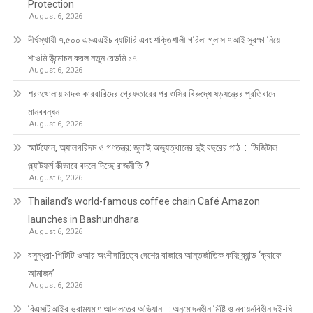
Protection
August 6, 2026
দীর্ঘস্থায়ী ৭,৫০০ এমএএইচ ব্যাটারি এবং শক্তিশালী গরিলা গ্লাস ৭আই সুরক্ষা নিয়ে
শাওমি উন্মোচন করল নতুন রেডমি ১৭
August 6, 2026
শরণখোলায় মাদক কারবারিদের গ্রেফতারের পর ওসির বিরুদ্ধে ষড়যন্ত্রের প্রতিবাদে
মানববন্ধন
August 6, 2026
স্মার্টফোন, অ্যালগরিদম ও গণতন্ত্র: জুলাই অভ্যুত্থানের দুই বছরের পাঠ : ডিজিটাল
প্ল্যাটফর্ম কীভাবে বদলে দিচ্ছে রাজনীতি ?
August 6, 2026
Thailand’s world-famous coffee chain Café Amazon
launches in Bashundhara
August 6, 2026
বসুন্ধরা-পিটিটি ওআর অংশীদারিত্বে দেশের বাজারে আন্তর্জাতিক কফি ব্র্যান্ড ‘ক্যাফে
আমাজন’
August 6, 2026
বিএসটিআইর ভ্রাম্যমাণ আদালতের অভিযান : অনুমোদনহীন মিষ্টি ও নবায়নবিহীন দই-ঘি