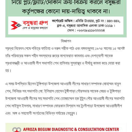
বিজ্ঞাপন
শ্রদ্ধা নিবেদন শেষে পবিত্র ফাতিহা ও দরুদ শরীফ পাঠ এবং বঙ্গবন্ধুসহ ১৯৭৫ সালের ১৫ আগষ্ট
তাঁর পরিবারের সকল শহীদ সদস্যদের রুহের মাগফেরাত কামনায় এবং দেশত্যাগী সাবেক
প্রধানমন্ত্রী ও আওয়ামী লীগ সভাপতি শেখ হাসিনার সুস্বাস্থ্য ও দীর্ঘায়ু কামনা করে দোয়া করা
হয়।
এ সময় উপস্থিত ছিলেন টুঙ্গিপাড়া উপজেলা আওয়ামী লীগের সাধারণ সম্পাদক মোহাম্মদ বাবুল
শেখ, সিনিয়র সহ সভাপতি মো: ইলিয়াস হোসেন টুঙ্গীপাড়া পৌরসভার সাবেক মেয়র ও টুঙ্গিপাড়া
উপজেলা আওয়ামী লীগের সহ সভাপতি শেখ তোজাম্মেল হক টুটুল পৌর আওয়ামী লীগের সভাপতি
শেখ সাইফুল ইসলাম, সাধারণ সম্পাদক ফোরকান বিশ্বাস সহ টুংগীপাড়া উপজেলা আওয়ামীলীগ
এবং অঙ্গ ও সহযোগী সংগঠনের বিভিন্ন পর্যায়ের নেতৃবৃন্দ।