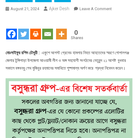
Ajker Desh
On
August 21, 2024
Leave A Comment
টুঙ্গিপাড়ায়
২১
আগষ্ট
0
নিহতদের
Shares
স্মরণে
শ্রদ্ধা
মোঃসাইফুর রশিদ চৌধুরী :
একুশে আগস্ট গ্রেনেড হামলায় নিহত আহতেদের স্মরণে গোপালগঞ্জ
নিবেদন
জেলার টুঙ্গিপাড়া উপজেলা আওয়ামী লীগ ও অঙ্গ সহযোগী সংগঠনের নেতৃবৃন্দ ২১ আগষ্ট বুধবার
সকালে বঙ্গবন্ধু শেখ মুজিবুর রহমানের সমাধিতে পুষ্পমাল্য অর্পণ করে শ্রদ্ধা নিবেদন করেন।