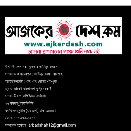
উপদেষ্টা সম্পাদক : খন্দকার আমিনুর রহমান
সম্পাদক ও প্রকাশক : আমিনুর রহমান বাদশাহ
আইন উপদেষ্টা : এস. এম. দৌলত -ই-খুদা
এ্যাডভোকেট বাংলাদেশ সুপ্রিম কোর্ট।
সম্পাদকীয় ও বাণিজ্যিক কার্যালয়
২৬ বঙ্গবন্ধু অ্যাভিনিউ
ব্যাভিলন সেন্টার (৩য় তলা),ঢাকা ১০০০।
ফোনঃ ০১৭১৫৮৮০২৭৭
সম্পাদক ইমেইল : arbadshah12@gmail.com