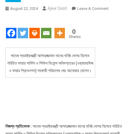
Ajker Desh
On
August 22, 2024
Leave A Comment
সাবেক
স্বরাষ্ট্রমন্ত্রীর
দোসর
0
ফায়ার
Shares
সার্ভিস
আনোয়ারের
সাবেক স্বরাষ্ট্রমন্ত্রী আসাদুজ্জামান খানের ঘনিষ্ঠ দোসর হিসেবে
দুর্নীতি:
পরিচিত ফায়ার সার্ভিস ও সিভিল ডিফেন্স অধিদপ্তরের (ওয়্যারহাউজ
ডিজিকে
নিয়ে
ও ফায়ার প্রিভেনশন) সহকারী পরিচালক মোঃ আনোয়ার হোসেন।
অশালীন
মন্তব্য
নিজস্ব প্রতিবেদক :
সাবেক স্বরাষ্ট্রমন্ত্রী আসাদুজ্জামান খানের ঘনিষ্ঠ দোসর হিসেবে পরিচিত
ফায়ার সার্ভিস ও সিভিল ডিফেন্স অধিদপ্তরের (ওয়্যারহাউজ ও ফায়ার প্রিভেনশন) সহকারী