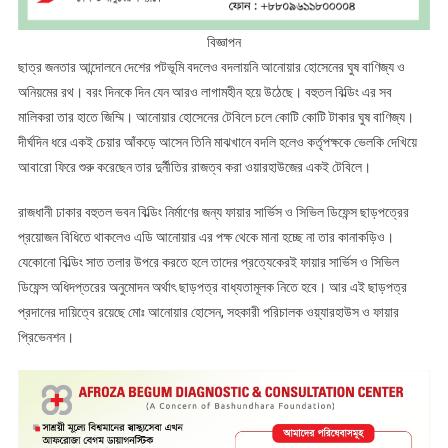
বিজ্ঞাপন
ছাত্র জনতার আন্দোলনে দেশের পটভূমি বদলেও বদলায়নি আনোয়ার হোসেনের ঘুষ বাণিজ্য ও
অনিয়মের রথ। বরং দিনকে দিন যেন আরও লাগামহীন হয়ে উঠেছে। বহুতল বিল্ডিং এর সব
মালিকরা তার হাতে জিম্মি। আনোয়ার হোসেনের টেবিলে চলে কোটি কোটি টাকার ঘুষ বাণিজ্য।
দীর্ঘদিন ধরে একই চেয়ার আঁকড়ে আসেন তিনি মাঝখানে বদলি হলেও কর্তৃপক্ষকে ভেলকি দেখিয়ে
আবারো ফিরে শুরু করেছেন তার দুর্নীতির রাজত্ব করা ওয়ারহাউজের একই টেবিলে।
রাজধানী ঢাকার বহুতল ভবন বিল্ডিং নির্মাণের জন্য ফায়ার সার্ভিস ও সিভিল ডিফেন্স ছাড়পত্রের
প্রয়োজন বিধিতে থাকলেও এডি আনোয়ার এর পক্ষ থেকে মানা হচ্ছে না তার কানাকড়িও।
যেকোনো বিল্ডিং সাত তলার উপরে করতে হলে তাদের প্রত্যেকেরই ফায়ার সার্ভিস ও সিভিল
ডিফেন্স অধিদপ্তরের অনুমোদন অর্থাৎ ছাড়পত্র বাধ্যতামূলক নিতে হবে। আর এই ছাড়পত্র
প্রদানের দায়িত্বে রয়েছে মোঃ আনোয়ার হোসেন, সহকারী পরিচালক ওয়্যারহাউস ও ফায়ার
প্রিভেনশন।