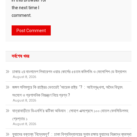
the next time I
comment.
সর্বশেষ খবর
ঢাকায় ২য় বাংলাদেশ লিবারেশন ওয়ার কোর্সের ৫৪তম কমিশনিং ও ফেলোশিপ ডে উদ্‌যাপন
August 8, 2026
জঙ্গল সলিমপুরে কি রাষ্ট্রের ভেতরেই ‘আরেক রাষ্ট্র ’? : আইনশৃঙ্খলা, অবৈধ বিদ্যুৎ
সংযোগ ও প্রশাসনিক নিয়ন্ত্রণ নিয়ে প্রশ্ন ?
August 8, 2026
যাত্রাবাড়ীতে ডিএনসি’র ঝটিকা অভিযান : সোহাগ এক্সপ্রেসে ১০০ বোতল ফেনসিডিলসহ
গ্রেপ্তার ১
August 8, 2026
ফুয়াদের বক্তব্য ‘বিদ্বেষপূর্ণ’ : ঢাকা বিশ্ববিদ্যালয়ের সুনাম রক্ষায় ফুয়াদের বিরুদ্ধে ব্যবস্থা