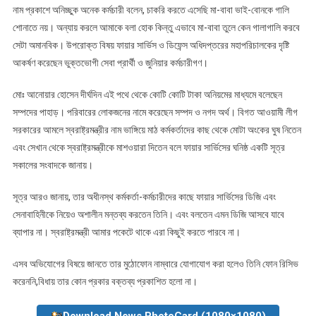
নাম প্রকাশে অনিচ্ছুক অনেক কর্মচারী বলেন, চাকরি করতে এসেছি মা-বাবা ভাই-বোনকে গালি
শোনাতে নয়। অন্যায় করলে আমাকে বলা হোক কিন্তু এভাবে মা-বাবা তুলে কেন গালাগালি করবে
সেটা অমানবিক। উপরোক্ত বিষয় ফায়ার সার্ভিস ও ডিফেন্স অধিদপ্তরের মহাপরিচালকের দৃষ্টি
আকর্ষণ করেছেন ভুক্তভোগী সেবা প্রার্থী ও জুনিয়ার কর্মচারীগণ।
মোঃ আনোয়ার হোসেন দীর্ঘদিন এই পথে থেকে কোটি কোটি টাকা অনিয়মের মাধ্যমে বলেছেন
সম্পদের পাহাড়। পরিবারের লোকজনের নামে করেছেন সম্পদ ও নগদ অর্থ। বিগত আওয়ামী লীগ
সরকারের আমলে স্বরাষ্ট্রমন্ত্রীর নাম ভাঙ্গিয়ে মাঠ কর্মকর্তাদের কাছ থেকে মোটা অংকের ঘুষ নিতেন
এবং সেখান থেকে স্বরাষ্ট্রমন্ত্রীকে মাশওয়ারা দিতেন বলে ফায়ার সার্ভিসের ঘনিষ্ঠ একটি সূত্র
সকালের সংবাদকে জানায়।
সূত্র আরও জানায়, তার অধীনস্থ কর্মকর্তা-কর্মচারীদের কাছে ফায়ার সার্ভিসের ডিজি এবং
সেনাবাহিনীকে নিয়েও অশালীন মন্তব্য করতেন তিনি। এবং বলতেন এমন ডিজি আসবে যাবে
ব্যাপার না। স্বরাষ্ট্রমন্ত্রী আমার পকেটে থাকে এরা কিছুই করতে পারবে না।
এসব অভিযোগের বিষয়ে জানতে তার মুঠোফোন নাম্বারে যোগাযোগ করা হলেও তিনি ফোন রিসিভ
করেননি,বিধায় তার কোন প্রকার বক্তব্য প্রকাশিত হলো না।