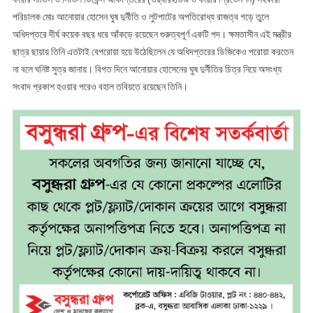
পরিচালক মোঃ আনোয়ার হোসেন ঘুষ দুর্নীতি ও লুটপাটের অপতিরোধ্য রাজত্ব গড়ে তুলে
অধিদপ্তরে দীর্ঘ কয়েক বছর ধরে আঁকড়ে রয়েছেন গুরুত্বপূর্ণ একটি পদ। ক্ষমতাসীন এই মন্ত্রীর
ছাত্র ছায়ায় তিনি এতটাই বেপরোয়া হয়ে উঠেছিলেন যে অধিদপ্তরের ডিজিকেও পরোয়া করতেন
না বলে ঘনিষ্ট সুত্র জানায়। বিগত দিনে আনোয়ার হোসেনের ঘুষ দুর্নীতির চিত্র নিয়ে অসংখ্য
সংবাদ প্রকাশ হওয়ার পরেও বহাল তবিয়তে রয়েছেন তিনি।