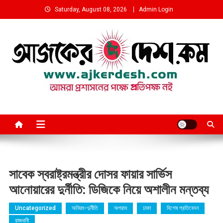
Skip
Saturday, August 08, 2026
Admin Login
to
content
আমরা প্রশাসনের পক্ষে প্রতিপক্ষ নই
সাবেক স্বরাষ্ট্রমন্ত্রীর দোসর ফায়ার সার্ভিস
আনোয়ারের দুর্নীতি: ডিজিকে নিয়ে অশালীন মন্তব্য
Uncategorized
অনিয়ম-দুর্নীতি
অপরাধ
ঢাকা
বিশেষ প্রতিবেদন
রাজধানী