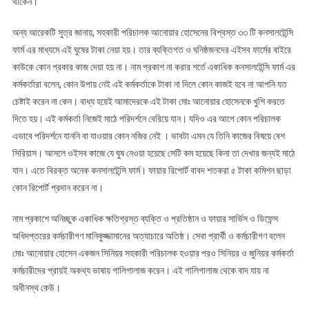
থাকেন।
অন্য আরেকটি সুত্র জানায়, সহকারী পরিচালক আনোয়ার হোসেনের বিশ্বস্ত ৩৩ টি কনসালটেন্সি
ফার্ম এর মাধ্যমে এই ঘুষের টাকা নেয়া হয়। তার ব্যক্তিগত ও ঘনিষ্ঠজনদের এইসব ফার্মের বাইরে
কাউকে কোন প্রকার কাজ দেয়া হয় না। নাম প্রকাশ না করার শর্তে একাধিক কনসালটেন্সি ফার্ম এর
কর্মকর্তারা বলেন, কোন উপায় নেই এই কর্মকর্তাকে টাকা না দিলে কোন কাজই হবে না আপনি যত
চেষ্টাই করেন না কেন। বাধ্য হয়েই আমাদেরকে এই টাকা মোঃ আনোয়ার হোসেনকে খুশি করতে
দিতে হয়। এই কর্মকর্তা নিজেই মাঠে পরিদর্শনে বেরিয়ে যান। যদিও এর আগে কোন পরিচালক
এভাবে পরিদর্শনে যাননি বা যাওয়ার কোন নজির নেই । ভাবটা এমন যে তিনি কাজের বিষয়ে বেশ
সিরিয়াস। আসলে ওইসব কাজে যে ঘুষ নেওয়া হয়েছে সেটি কম হয়েছে কিনা তা দেখার জন্যই মাঠে
যান। এতে বিরক্ত অনেক কনসালটেন্সি ফার্ম। ফায়ার রিপোর্ট বাবদ শতকরা ৫ টাকা কমিশন ছাড়া
কোন রিপোর্ট প্রদান করেন না।
নাম প্রকাশে অনিচ্ছুক একাধিক ক্ষতিগ্রস্ত ব্যক্তি ও প্রতিষ্ঠান ও ফায়ার সার্ভিস ও ডিফেন্স
অধিদপ্তরের কর্মচারীগণ মানিকুজ্জামানের অত্যাচারে অতিষ্ঠ। সেবা প্রার্থী ও কর্মচারীগণ বলেন
মোঃ আনোয়ার হোসেন একজন সিনিয়র সহকারী পরিচালক হওয়ার পরও সিনিয়র ও জুনিয়র কর্মকর্তা
কর্মচারীদের প্রায়ই অকথ্য ভাষায় গালিগালাজ করেন। এই গালিগালাজ থেকে বাদ যায় না
অধীনস্থ কেউ।