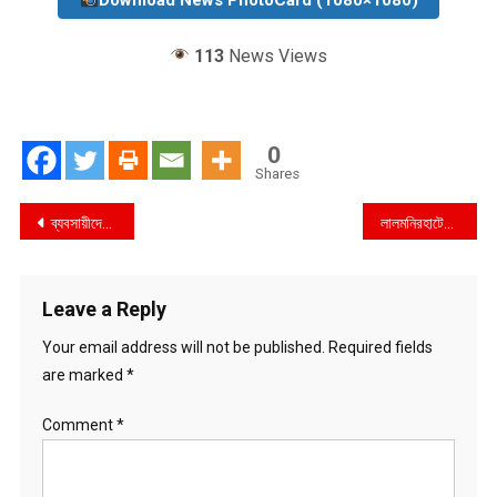
Download News PhotoCard (1080×1080)
113
News Views
0
Shares
Post
ব্যবসায়ীদের হয়রানি অর্থনীতির জন্য অশনিসংকেত : বসুন্ধরা চেয়ারম্যান-এমডির বিরুদ্ধে হত্যা মামলায় উদ্বেগ প্রকাশ
লালমনিরহাটের পাটগ্রামে অবৈধভাবে বালু ও পাথর উত্তোলন ভ্রাম্যমান আদালতে লাখ টাকা জরিমানা
navigation
Leave a Reply
Your email address will not be published.
Required fields
are marked
*
Comment
*