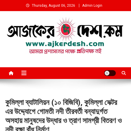
Skip
Thursday, August 06, 2026
Admin Login
to
content
আমরা প্রশাসনের পক্ষে প্রতিপক্ষ নই
কুমিল্লা ব্যাটালিয়ন (১০ বিজিবি), কুমিল্লা সেক্টর
এর উদ্দ্যোগে গোমতী নদী তীরবর্তী বন্যাদুর্গত
অসহায় মানুষদের উদ্ধার ও ত্রাণ সামগ্রী বিতরণ ও
নদী রক্ষা বাঁধ নির্মাণ