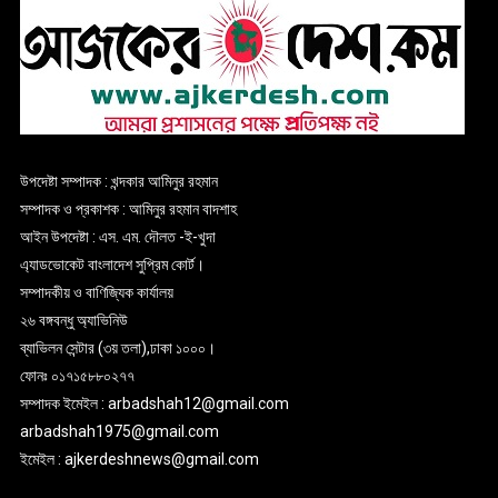
উপদেষ্টা সম্পাদক : খন্দকার আমিনুর রহমান
সম্পাদক ও প্রকাশক : আমিনুর রহমান বাদশাহ
আইন উপদেষ্টা : এস. এম. দৌলত -ই-খুদা
এ্যাডভোকেট বাংলাদেশ সুপ্রিম কোর্ট।
সম্পাদকীয় ও বাণিজ্যিক কার্যালয়
২৬ বঙ্গবন্ধু অ্যাভিনিউ
ব্যাভিলন সেন্টার (৩য় তলা),ঢাকা ১০০০।
ফোনঃ ০১৭১৫৮৮০২৭৭
সম্পাদক ইমেইল : arbadshah12@gmail.com
arbadshah1975@gmail.com
ইমেইল : ajkerdeshnews@gmail.com