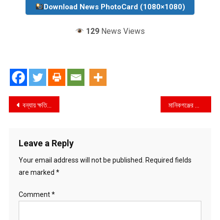
Download News PhotoCard (1080×1080)
129
News Views
Post
বন্যায় ক্ষতিগ্রস্ত অসহায় বানভাসি মানুষের পাশে বিজিবি
মানিকগঞ্জের সিংগাইর উপজেলার চান্দহর ইউনিয়ন ভূমি সহকারী কর্মকর্তার বিরুদ্ধে অনিয়ম দুর্নীতির অভিযোগ
navigation
Leave a Reply
Your email address will not be published.
Required fields
are marked
*
Comment
*