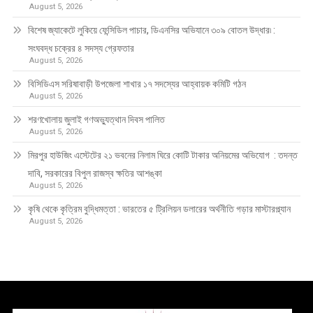
August 5, 2026
বিশেষ জ্যাকেটে লুকিয়ে ফেন্সিডিল পাচার, ডিএনসির অভিযানে ৩০৯ বোতল উদ্ধার৷ :
সংঘবদ্ধ চক্রের ৪ সদস্য গ্রেফতার
August 5, 2026
বিসিডিএস সরিষাবাড়ী উপজেলা শাখার ১৭ সদস্যের আহ্বায়ক কমিটি গঠন
August 5, 2026
শরণখোলায় জুলাই গণঅভ্যুত্থান দিবস পালিত
August 5, 2026
মিরপুর হাউজিং এস্টেটের ২১ ভবনের নিলাম ঘিরে কোটি টাকার অনিয়মের অভিযোগ : তদন্ত
দাবি, সরকারের বিপুল রাজস্ব ক্ষতির আশঙ্কা
August 5, 2026
কৃষি থেকে কৃত্রিম বুদ্ধিমত্তা : ভারতের ৫ ট্রিলিয়ন ডলারের অর্থনীতি গড়ার মাস্টারপ্ল্যান
August 5, 2026