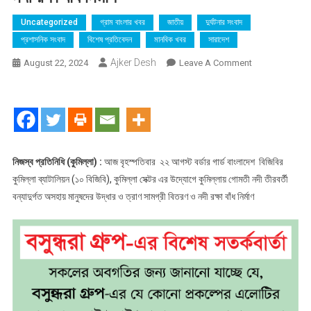
Uncategorized
গ্রাম বাংলার খবর
জাতীয়
দুর্ঘটনার সংবাদ
প্রশাসনিক সংবাদ
বিশেষ প্রতিবেদন
মানবিক খবর
সারাদেশ
Ajker Desh
On
August 22, 2024
Leave A Comment
কুমিল্লা
ব্যাটালিয়ন
(১০
বিজিবি),
কুমিল্লা
সেক্টর
নিজস্ব প্রতিনিধি (কুমিল্লা) :
আজ বৃহস্পতিবার ২২ আগস্ট বর্ডার গার্ড বাংলাদেশ বিজিবির
এর
কুমিল্লা ব্যাটালিয়ন (১০ বিজিবি), কুমিল্লা সেক্টর এর উদ্যোগে কুমিল্লায় গোমতী নদী তীরবর্তী
উদ্দ্যোগে
বন্যাদুর্গত অসহায় মানুষদের উদ্ধার ও ত্রাণ সামগ্রী বিতরণ ও নদী রক্ষা বাঁধ নির্মাণ
গোমতী
নদী
তীরবর্তী
বন্যাদুর্গত
অসহায়
মানুষদের
উদ্ধার