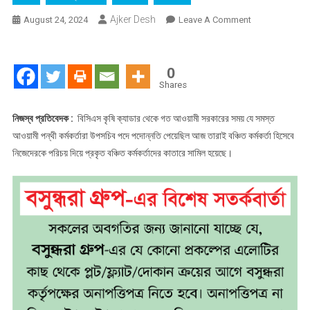
Ajker Desh
On
August 24, 2024
Leave A Comment
শান্তি
মিছিলের
কর্মকর্তারা
0
এখন
Shares
বঞ্চিত
কর্মকর্তা
নিজস্ব প্রতিবেদক :
বিসিএস কৃষি ক্যাডার থেকে গত আওয়ামী সরকারের সময় যে সমস্ত
হিসেবে
আওয়ামী পন্থী কর্মকর্তারা উপসচিব পদে পদোন্নতি পেয়েছিল আজ তারাই বঞ্চিত কর্মকর্তা হিসেবে
আন্দোলনে
নিজেদেরকে পরিচয় দিয়ে প্রকৃত বঞ্চিত কর্মকর্তাদের কাতারে সামিল হয়েছে।