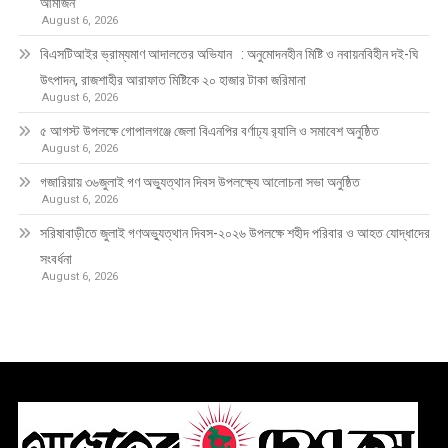
আমাজন’
August 6, 2026
বিএসটিআইর ভ্রাম্যমাণ আদালতের অভিযান : অনুমোদনহীন মিষ্টি ও নবায়নবিহীন দই-ঘি
উৎপাদন, রাজশাহীর আরাফাত মিষ্টিকে ২০ হাজার টাকা জরিমানা
August 6, 2026
৫ আগস্ট উপলক্ষে গোপালগঞ্জে জেলা বিএনপির বর্ণাঢ্য র‍্যালি ও সমাবেশ অনুষ্ঠিত
August 6, 2026
গজারিয়ায় ৩৬জুলাই গণ অভ্যুত্থান দিবস উপলক্ষ্যে আলোচনা সভা অনুষ্ঠিত
August 6, 2026
সরিষাবাড়ীতে জুলাই গণঅভ্যুত্থান দিবস-২০২৬ উপলক্ষে শহীদ পরিবার ও আহত যোদ্ধাদের
সংবর্ধনা
August 6, 2026