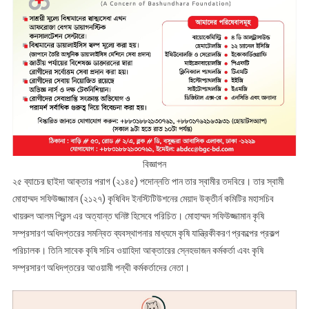
বিজ্ঞাপন
২৫ ব্যাচের ছাইদা আক্তার পরাগ (২১৪৫) পদোন্নতি পান তার স্বামীর তদবিরে। তার স্বামী
মোহাম্মদ সফিউজ্জামান (২১২৭) কৃষিবিদ ইনস্টিটিউশনের মেয়াদ উক্তীর্ন কমিটির মহাসচিব
খায়রুল আলম প্রিন্স এর অত্যান্ত ঘনিষ্ট হিসেবে পরিচিত। মোহাম্মদ সফিউজ্জামান কৃষি
সম্প্রসারণ অধিদপ্তরের সমন্বিত ব্যবস্থাপনার মাধ্যমে কৃষি যান্ত্রিকীকরণ প্রকল্পের প্রকল্প
পরিচালক। তিনি সাবেক কৃষি সচিব ওয়াহিদা আক্তারের স্নেহভাজন কর্মকর্তা এবং কৃষি
সম্প্রসারণ অধিদপ্তরের আওয়ামী পন্থী কর্মকর্তাদের নেতা।