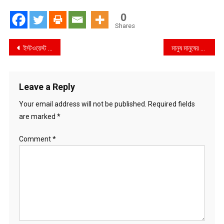
0
Shares
Post
ইস্টওয়েস্ট মিডিয়া গ্রুপে হামলার প্রতিবাদে নড়াইলে সাংবাদিক-জনতার মানববন্ধন
মানুষ মানুষের জন্য,, এই স্লোগানে জাতীয় সাংবাদিক সংস্থার উদ্যোগে বন্যার্তদের পাশে দাড়ানো
navigation
Leave a Reply
Your email address will not be published.
Required fields
are marked
*
Comment
*