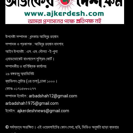
উপদেষ্টা সম্পাদক : খন্দকার আমিনুর রহমান
সম্পাদক ও প্রকাশক : আমিনুর রহমান বাদশাহ
আইন উপদেষ্টা : এস. এম. দৌলত -ই-খুদা
এ্যাডভোকেট বাংলাদেশ সুপ্রিম কোর্ট।
সম্পাদকীয় ও বাণিজ্যিক কার্যালয়
২৬ বঙ্গবন্ধু অ্যাভিনিউ
ব্যাভিলন সেন্টার (৩য় তলা),ঢাকা ১০০০।
ফোনঃ ০১৭১৫৮৮০২৭৭
সম্পাদক ইমেইল : arbadshah12@gmail.com
arbadshah1975@gmail.com
ইমেইল : ajkerdeshnews@gmail.com
© সর্বস্বত্ব সংরক্ষিত। এই ওয়েবসাইটের কোন লেখা, ছবি, ভিডিও অনুমতি ছাড়া ব্যবহার