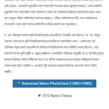
চেষ্টা করছে। অনেকেই যুগ্মসচিব পদে পদোন্নতি পাওয়ার জন্য আন্দোলন করছে। এসব কর্মকর্তা
যুগ্মসচিব পদে পদোন্নতি পেলে প্রশাসনে থেকে এই সরকারের বিরুদ্ধে স্যাবোটাজ করতে পারে
বলে প্রকৃত বঞ্চিত কর্মকর্তারা আশংকা করছেন। বঞ্চিত কর্মকর্তাদের দাবি এসব কর্মকর্তাদের
পদোন্নতি দেয়ার পূর্বে তাদের রাজনৈতিক পরিচয় যাচাই করা প্রয়োজন।
ড. মো. সিরাজুল ইসলাম কৃষি বিশ্ববিদ্যালয় ছাত্রলীগের পদধারী নেতা ছিলেন। ড. মো. আবুল
হোসেন শেরে বাংলা কৃষি বিশ্ববিদ্যালয়ের ছাত্রলীগের ডাকসাইটে নেতা। একইভাবে এই
তালিকার প্রায় সবাই ছাত্রলীগের বিভিন্ন বিশ্ববিদ্যালয় শাখা কমিটির সদস্য ছিলেন। এরা
সকলেই সাবেক কৃষি মন্ত্রী ড. আব্দুর রাজ্জাক ও বাহাউদ্দিন নাসিমের অনুসারী গত ৪ আগষ্টের ছাত্র
জনতার বিরুদ্ধে শান্তি মিছিলের নামে শেখ হাসিনা সরকারের ছাত্র হত্যার কর্মকান্ডকে বৈধতা
দেয়ার জন্য মাঠে নেমেছিল। এদেরকে সুষ্ট তদন্তের মাধ্যমে বিচারের আওতায় আনা অতীব
জরুরী।
Download News PhotoCard (1080×1080)
111
News Views