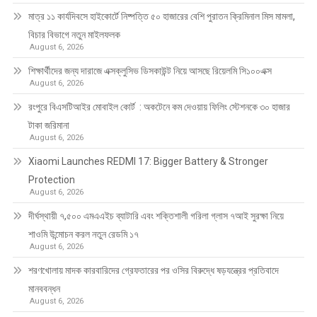
মাত্র ১১ কার্যদিবসে হাইকোর্টে নিষ্পত্তি ৫০ হাজারের বেশি পুরাতন ক্রিমিনাল মিস মামলা,
বিচার বিভাগে নতুন মাইলফলক
August 6, 2026
শিক্ষার্থীদের জন্য দারাজে এক্সক্লুসিভ ডিসকাউন্ট নিয়ে আসছে রিয়েলমি সি১০০এক্স
August 6, 2026
রংপুরে বিএসটিআইর মোবাইল কোর্ট : অকটেনে কম দেওয়ায় ফিলিং স্টেশনকে ৩০ হাজার
টাকা জরিমানা
August 6, 2026
Xiaomi Launches REDMI 17: Bigger Battery & Stronger
Protection
August 6, 2026
দীর্ঘস্থায়ী ৭,৫০০ এমএএইচ ব্যাটারি এবং শক্তিশালী গরিলা গ্লাস ৭আই সুরক্ষা নিয়ে
শাওমি উন্মোচন করল নতুন রেডমি ১৭
August 6, 2026
শরণখোলায় মাদক কারবারিদের গ্রেফতারের পর ওসির বিরুদ্ধে ষড়যন্ত্রের প্রতিবাদে
মানববন্ধন
August 6, 2026