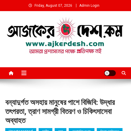
Skip
Friday, August 07, 2026
Admin Login
to
content
আমরা প্রশাসনের পক্ষে প্রতিপক্ষ নই
বন্যাদুর্গত অসহায় মানুষের পাশে বিজিবি: উদ্ধার
তৎপরতা, ত্রাণ সামগ্রী বিতরণ ও চিকিৎসাসেবা
অব্যাহত