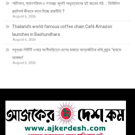
স্মার্টফোন, অ্যালগরিদম ও গণতন্ত্র: জুলাই অভ্যুত্থানের দুই বছরের পাঠ : ডিজিটাল
প্ল্যাটফর্ম কীভাবে বদলে দিচ্ছে রাজনীতি ?
August 6, 2026
Thailand’s world-famous coffee chain Café Amazon
launches in Bashundhara
August 6, 2026
বসুন্ধরা-পিটিটি ওআর অংশীদারিত্বে দেশের বাজারে আন্তর্জাতিক কফি ব্র্যান্ড ‘ক্যাফে
আমাজন’
August 6, 2026