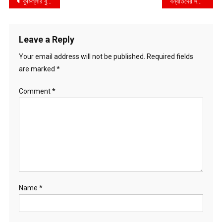
Post
কুমিল্লার বুড়িচং খোলা আকাশের নিচে বন্যাদুর্গত দেড় লক্ষাধিক মানুষ
বন্যার্তদের সহায়তায় ছাত্র সমন্বয়কদের কাছে ত্রাণ সামগ্রী হস্তান্তর করলো বিজিবি
navigation
Leave a Reply
Your email address will not be published.
Required fields
are marked
*
Comment
*
Name
*