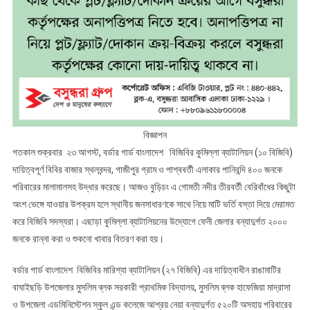
বিজ্ঞাপন
গতকাল শুক্রবার ২৩ আগস্ট, বর্ডার গার্ড বাংলাদেশ বিজিবির কুমিল্লা ব্যাটালিয়ন (১০ বিজিবি)
দায়িত্বপূর্ণ বিবির বাজার স্থলবন্দর, গাজীপুর গ্রাম ও পাশ্ববর্তী এলাকার পানিবন্দি ৪০০ জনকে
পরিবারের মালামালসহ উদ্ধার করেছে। আজও বুড়িচং এ গোমতী নদীর তীরবর্তী বেরিবাঁধের কিছুটা
অংশ ভেঙ্গে যাওয়ার উপক্রম হলে স্থানীয় জনসাধারণকে সাথে নিয়ে মাটি ভর্তি বস্তা দিয়ে মেরামত
করে বিজিবি সদস্যরা। এছাড়া কুমিল্লা ব্যাটালিয়নের উদ্যোগে ফেনী জেলার বন্যাদুর্গত ২০০০
জনকে রান্না করা ও শুকনো খাবার বিতরণ করা হয়।
বর্ডার গার্ড বাংলাদেশ বিজিবির মারিশ্যা ব্যাটালিয়ন (২৭ বিজিবি) এর দায়িত্বাধীন রাঙামাটির
বাঘাইছড়ি উপজেলার মুসলিম ব্লক সরকারী প্রাথমিক বিদ্যালয়, মুসলিম ব্লক হাফেজিয়া মাদ্রাসা
ও উপজেলা এডমিনিস্টেশন স্কুল এন্ড কলেজে আশ্রয় নেয়া বন্যাদুর্গত ৫২০টি অসহায় পরিবারের