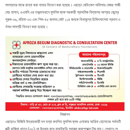
সদস্যদের মাঝে রান্না করা খাবার বিতরণ করা হয়েছে। এছাড়া মেডিকেল অফিসার মেজর গাজী
মোঃ হাসান, এএমসি এর তত্ত্বাবধানে মুসলিম ব্লক সরকারী প্রাথমিক বিদ্যালয় আশ্রয় কেন্দ্রে
পুরুষ-৩৬, মহিলা-৩৩ এবং শিশু-৪৫ জনসহ মোট ১১৪ জনকে বিনামূল্যে চিকিৎসাসেবা প্রদান ও
ঔষধ সামগ্রী বিতরণ করা হয়েছে।
বিজ্ঞাপন
এছাড়াও বিজিবি উদ্ধারকারী দল বন্যা কবলিত মুসলিম ব্লক এলাকার আরিফ হোসেনের গর্ভবতী
স্ত্রী রাজিয়া খাতুন (৩০) কে উদ্ধার করে বাঘাইছড়ি স্বাস্থ্য কমপ্লেক্সে নিয় যায়। সেখানে সে