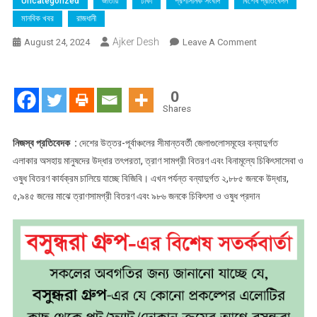
Uncategorized
জাতীয়
ঢাকা
প্রশাসনিক সংবাদ
বিশেষ প্রতিবেদন
মানবিক খবর
রাজধানী
Ajker Desh
On
August 24, 2024
Leave A Comment
বন্যাদুর্গত
অসহায়
মানুষের
0
পাশে
Shares
বিজিবি:
উদ্ধার
নিজস্ব প্রতিবেদক :
দেশের উত্তর-পূর্বাঞ্চলের সীমান্তবর্তী জেলাগুলোসমূহের বন্যাদুর্গত
তৎপরতা,
এলাকার অসহায় মানুষদের উদ্ধার তৎপরতা, ত্রাণ সামগ্রী বিতরণ এবং বিনামূল্যে চিকিৎসাসেবা ও
ত্রাণ
ওষুধ বিতরণ কার্যক্রম চালিয়ে যাচ্ছে বিজিবি। এখন পর্যন্ত বন্যাদুর্গত ২,৮৮৫ জনকে উদ্ধার,
সামগ্রী
৫,৯৪৫ জনের মাঝে ত্রাণসামগ্রী বিতরণ এবং ৯৮৬ জনকে চিকিৎসা ও ওষুধ প্রদান
বিতরণ
ও
চিকিৎসাসেবা
অব্যাহত