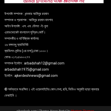
উপদেষ্টা সম্পাদক : খন্দকার আমিনুর রহমান
সম্পাদক ও প্রকাশক : আমিনুর রহমান বাদশাহ
আইন উপদেষ্টা : এস. এম. দৌলত -ই-খুদা
এ্যাডভোকেট বাংলাদেশ সুপ্রিম কোর্ট।
সম্পাদকীয় ও বাণিজ্যিক কার্যালয়
২৬ বঙ্গবন্ধু অ্যাভিনিউ
ব্যাভিলন সেন্টার (৩য় তলা),ঢাকা ১০০০।
ফোনঃ ০১৭১৫৮৮০২৭৭
সম্পাদক ইমেইল : arbadshah12@gmail.com
arbadshah1975@gmail.com
ইমেইল : ajkerdeshnews@gmail.com
© সর্বস্বত্ব সংরক্ষিত। এই ওয়েবসাইটের কোন লেখা, ছবি, ভিডিও অনুমতি ছাড়া ব্যবহার
বেআইনি ।
ajkerdesh.com
|
Theme: News Portal by
Mystery Themes
.