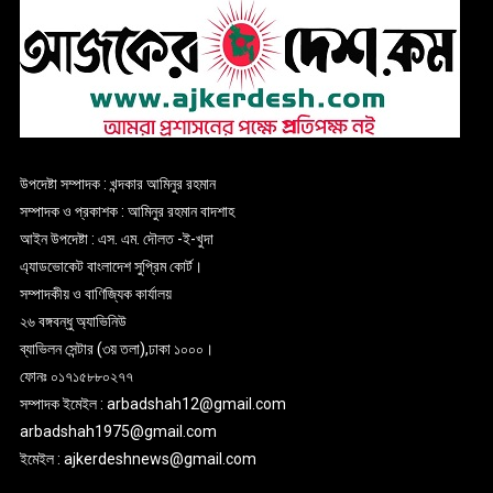
উপদেষ্টা সম্পাদক : খন্দকার আমিনুর রহমান
সম্পাদক ও প্রকাশক : আমিনুর রহমান বাদশাহ
আইন উপদেষ্টা : এস. এম. দৌলত -ই-খুদা
এ্যাডভোকেট বাংলাদেশ সুপ্রিম কোর্ট।
সম্পাদকীয় ও বাণিজ্যিক কার্যালয়
২৬ বঙ্গবন্ধু অ্যাভিনিউ
ব্যাভিলন সেন্টার (৩য় তলা),ঢাকা ১০০০।
ফোনঃ ০১৭১৫৮৮০২৭৭
সম্পাদক ইমেইল : arbadshah12@gmail.com
arbadshah1975@gmail.com
ইমেইল : ajkerdeshnews@gmail.com