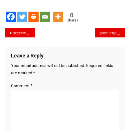
0
Shares
Post
কালোবাজারে টিসিবির পেঁয়াজ ৩ প্রতিষ্ঠানের ডিলারশিপ বাতিল
ভেজাল ঔষধে বাজার সয়লাব ব্যবস্থা নিচ্ছে ঔষধ প্রশাসন
navigation
Leave a Reply
Your email address will not be published.
Required fields
are marked
*
Comment
*