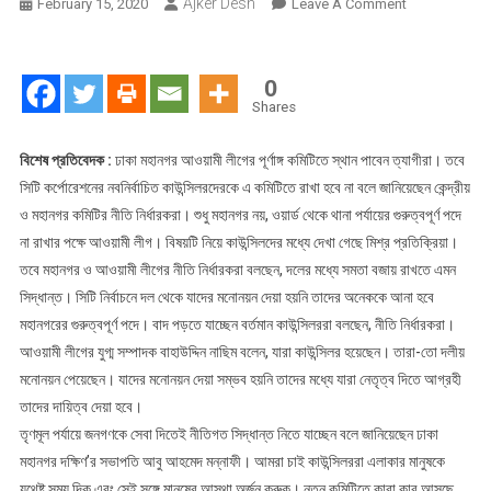
Ajker Desh
On
February 15, 2020
Leave A Comment
মহানগর
আ’লীগে
মূল্যায়িত
0
হবেন
Shares
ত্যাগীরা
পদ
বিশেষ প্রতিবেদক :
ঢাকা মহানগর আওয়ামী লীগের পূর্ণাঙ্গ কমিটিতে স্থান পাবেন ত্যাগীরা। তবে
পাচ্ছেন
সিটি কর্পোরেশনের নবনির্বাচিত কাউন্সিলরদেরকে এ কমিটিতে রাখা হবে না বলে জানিয়েছেন কেন্দ্রীয়
না
ও মহানগর কমিটির নীতি নির্ধারকরা। শুধু মহানগর নয়, ওয়ার্ড থেকে থানা পর্যায়ের গুরুত্বপূর্ণ পদে
কাউন্সিলররা
না রাখার পক্ষে আওয়ামী লীগ। বিষয়টি নিয়ে কাউন্সিলদের মধ্যে দেখা গেছে মিশ্র প্রতিক্রিয়া।
তবে মহানগর ও আওয়ামী লীগের নীতি নির্ধারকরা বলছেন, দলের মধ্যে সমতা বজায় রাখতে এমন
সিদ্ধান্ত। সিটি নির্বাচনে দল থেকে যাদের মনোনয়ন দেয়া হয়নি তাদের অনেককে আনা হবে
মহানগরের গুরুত্বপূর্ণ পদে। বাদ পড়তে যাচ্ছেন বর্তমান কাউন্সিলররা বলছেন, নীতি নির্ধারকরা।
আওয়ামী লীগের যুগ্ম সম্পাদক বাহাউদ্দিন নাছিম বলেন, যারা কাউন্সিলর হয়েছেন। তারা-তো দলীয়
মনোনয়ন পেয়েছেন। যাদের মনোনয়ন দেয়া সম্ভব হয়নি তাদের মধ্যে যারা নেতৃত্ব দিতে আগ্রহী
তাদের দায়িত্ব দেয়া হবে।
তৃণমূল পর্যায়ে জনগণকে সেবা দিতেই নীতিগত সিদ্ধান্ত নিতে যাচ্ছেন বলে জানিয়েছেন ঢাকা
মহানগর দক্ষিণ’র সভাপতি আবু আহমেদ মন্নাফী। আমরা চাই কাউন্সিলররা এলাকার মানুষকে
যথেষ্ট সময় দিক এবং সেই সঙ্গে মানুষের আস্থা অর্জন করুক। নতুন কমিটিতে কারা কার আসছে