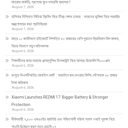
মাত্রার মার্কারি, প্রশ্নের মুখে তদারকি ব্যবস্থা !
August 7, 2026
হাসিনার দিল্লিতে মিডিয়া ব্রিফিং ঘিরে তীব্র ক্ষোভ ঢাকার : ভারতের ভূমিকা নিয়ে পররাষ্ট্র
মন্ত্রণালয়ের কড়া প্রতিক্রিয়া
August 7, 2026
মাত্র ১১ কার্যদিবসে হাইকোর্টে নিষ্পত্তি ৫০ হাজারের বেশি পুরাতন ক্রিমিনাল মিস মামলা,
বিচার বিভাগে নতুন মাইলফলক
August 6, 2026
শিক্ষার্থীদের জন্য দারাজে এক্সক্লুসিভ ডিসকাউন্ট নিয়ে আসছে রিয়েলমি সি১০০এক্স
August 6, 2026
রংপুরে বিএসটিআইর মোবাইল কোর্ট : অকটেনে কম দেওয়ায় ফিলিং স্টেশনকে ৩০ হাজার
টাকা জরিমানা
August 6, 2026
Xiaomi Launches REDMI 17: Bigger Battery & Stronger
Protection
August 6, 2026
দীর্ঘস্থায়ী ৭,৫০০ এমএএইচ ব্যাটারি এবং শক্তিশালী গরিলা গ্লাস ৭আই সুরক্ষা নিয়ে
শাওমি উন্মোচন করল নতুন রেডমি ১৭