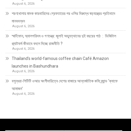
August 6, 2026
শরণখোলায় মাদক কারবারিদের গ্রেফতারের পর ওসির বিরুদ্ধে ষড়যন্ত্রের প্রতিবাদে
মানববন্ধন
August 6, 2026
স্মার্টফোন, অ্যালগরিদম ও গণতন্ত্র: জুলাই অভ্যুত্থানের দুই বছরের পাঠ : ডিজিটাল
প্ল্যাটফর্ম কীভাবে বদলে দিচ্ছে রাজনীতি ?
August 6, 2026
Thailand’s world-famous coffee chain Café Amazon
launches in Bashundhara
August 6, 2026
বসুন্ধরা-পিটিটি ওআর অংশীদারিত্বে দেশের বাজারে আন্তর্জাতিক কফি ব্র্যান্ড ‘ক্যাফে
আমাজন’
August 6, 2026