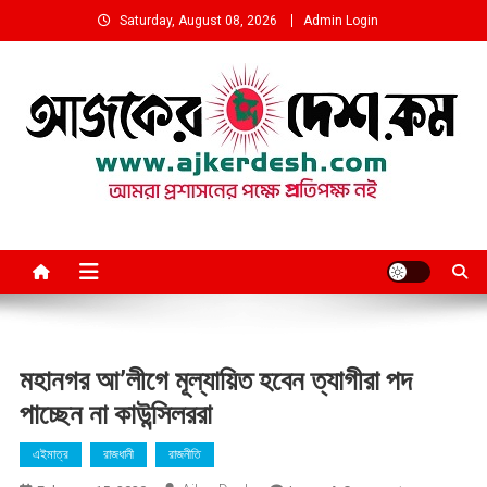
Skip
Saturday, August 08, 2026
Admin Login
to
content
আমরা প্রশাসনের পক্ষে প্রতিপক্ষ নই
মহানগর আ’লীগে মূল্যায়িত হবেন ত্যাগীরা পদ
পাচ্ছেন না কাউন্সিলররা
এইমাত্র
রাজধানী
রাজনীতি