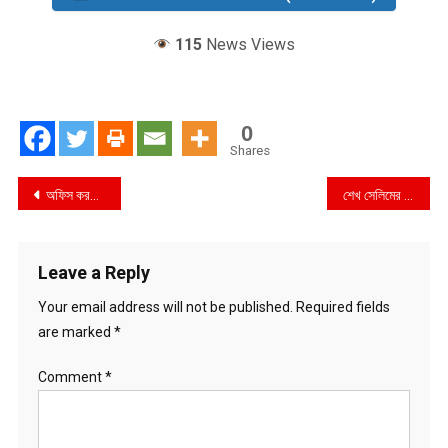
115
News Views
0
Shares
Post
অফিস করতে পারছেন না স্বাস্থ্য অধিদপ্তরের নতুন ডিজি : শুরুতেই বাধাগ্রস্ত স্বাস্থ্য খাতের সংস্কার
শেখ সেলিমের স্বর্ণ পাচারে সহযোগী দোলন : ২০ হাজার কোটি টাকা পাচারে দিলীপ
navigation
Leave a Reply
Your email address will not be published.
Required fields
are marked
*
Comment
*