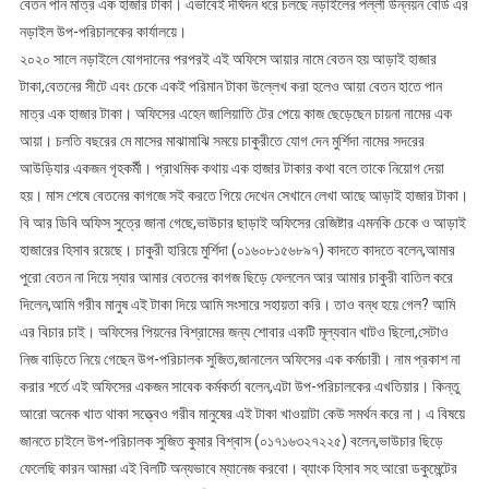
বেতন পান মাত্র এক হাজার টাকা। এভাবেই দীর্ঘদন ধরে চলছে নড়াইলের পল্লী উন্নয়ন বোর্ড এর
নড়াইল উপ-পরিচালকের কার্যালয়ে।
২০২০ সালে নড়াইলে যোগদানের পরপরই এই অফিসে আয়ার নামে বেতন হয় আড়াই হাজার
টাকা,বেতনের সীটে এবং চেকে একই পরিমান টাকা উল্লেখ করা হলেও আয়া বেতন হাতে পান
মাত্র এক হাজার টাকা। অফিসের এহেন জালিয়াতি টের পেয়ে কাজ ছেড়েছেন চায়না নামের এক
আয়া। চলতি বছরের মে মাসের মাঝামাঝি সময়ে চাকুরীতে যোগ দেন মুর্শিদা নামের সদরের
আউড়িযার একজন গৃহকর্মী। প্রাথমিক কথায় এক হাজার টাকার কথা বলে তাকে নিয়োগ দেয়া
হয়। মাস শেষে বেতনের কাগজে সই করতে গিয়ে দেখেন সেখানে লেখা আছে আড়াই হাজার টাকা।
বি আর ডিবি অফিস সুত্রে জানা গেছে,ভাউচার ছাড়াই অফিসের রেজিষ্টার এমনকি চেকে ও আড়াই
হাজারের হিসাব রয়েছে। চাকুরী হারিয়ে মুর্শিদা (০১৬০৮১৫৬৮৯৭) কাদতে কাদতে বলেন,আমার
পুরো বেতন না দিয়ে স্যার আমার বেতনের কাগজ ছিড়ে ফেললেন আর আমার চাকুরী বাতিল করে
দিলেন,আমি গরীব মানুষ এই টাকা দিয়ে আমি সংসারে সহায়তা করি। তাও বন্ধ হয়ে গেল? আমি
এর বিচার চাই। অফিসের পিয়নের বিশ্রামের জন্য শোবার একটি মূল্যবান খাটও ছিলো,সেটাও
নিজ বাড়িতে নিয়ে গেছেন উপ-পরিচালক সুজিত,জানালেন অফিসের এক কর্মচারী। নাম প্রকাশ না
করার শর্তে এই অফিসের একজন সাবেক কর্মকর্তা বলেন,এটা উপ-পরিচালকের এখতিয়ার। কিন্তু
আরো অনেক খাত থাকা সত্ত্বেও গরীব মানুষের এই টাকা খাওয়াটা কেউ সমর্থন করে না। এ বিষয়ে
জানতে চাইলে উপ-পরিচালক সুজিত কুমার বিশ্বাস (০১৭১৬৩২৭২২৫) বলেন,ভাউচার ছিড়ে
ফেলেছি কারন আমরা এই বিলটি অন্যভাবে ম্যানেজ করবো। ব্যাংক হিসাব সহ আরো ডকুমেন্টের