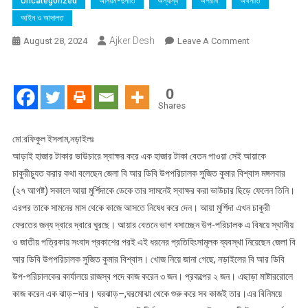
Uncategorized
অনিয়ম-দুর্নীতি
অন্যান্য
অপরাধ
অর্থনীতি
আইন ও আদালত
Ajker Desh
On
August 28, 2024
Leave A Comment
আড়াই
হাজারে
স্বাক্ষর
0
বেতন
Shares
পান
১
মো:রফিকুল ইসলাম,নড়াইলঃ
হাজার
আড়াই হাজার টাকার ভাউচারে স্বাক্ষর করে এক হাজার টাকা বেতন পাওয়া সেই আয়াকে
জানাজানি
চাকুরীচ্যুত করার কথা বলেছেন জেলা বি আর ডিবি উপপরিচালক সুজিত কুমার বিশ্বাস মঙ্গলবার
হওয়ায়
(২৭ আগষ্ট) সকালে আয়া মুর্শিদাকে ডেকে তার সামনেই স্বাক্ষর করা ভাউচার ছিড়ে ফেলেন তিনি।
ভাউচার
এরপর তাকে সামনের মাস থেকে কাজে আসতে নিষেধ করে দেন। আয়া মুর্শিদা এখন চাকুরী
ছিড়ে
ফেরতের জন্য দ্বারে দ্বারে ঘুরছে। আয়ার বেতনে ভাগ বসাচ্ছেন উপ-পরিচালক এ বিষয়ে স্থানীয়
আয়াকে
ও জাতীয় পত্রিকায় সংবাদ প্রকাশের পরই এই ধরনের প্রতিহিংসামূলক ব্যবস্থা নিয়েছেন জেলা বি
করলেন
আর ডিবি উপপরিচালক সুজিত কুমার বিশ্বাস। খোজ নিয়ে জানা গেছে, নড়াইলের বি আর ডিবি
চাকুরীচ্যুত
উপ-পরিচালকের কার্যালয়ে রাজস্ব পদে কাজ করেন ৩ জন। প্রকল্পের ২ জন। এছাড়া মাষ্টাররোলে
কাজ করেন এক ঝাড়–দার। ঘরঝাড়–,ঘরমোঝা থেকে শুরু করে সব কাজই তার।এর বিনিময়ে