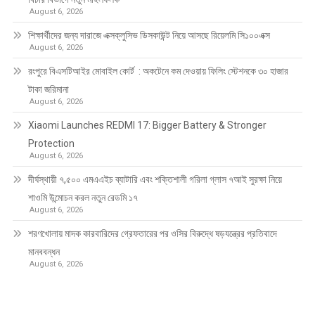
August 6, 2026
শিক্ষার্থীদের জন্য দারাজে এক্সক্লুসিভ ডিসকাউন্ট নিয়ে আসছে রিয়েলমি সি১০০এক্স
August 6, 2026
রংপুরে বিএসটিআইর মোবাইল কোর্ট : অকটেনে কম দেওয়ায় ফিলিং স্টেশনকে ৩০ হাজার
টাকা জরিমানা
August 6, 2026
Xiaomi Launches REDMI 17: Bigger Battery & Stronger
Protection
August 6, 2026
দীর্ঘস্থায়ী ৭,৫০০ এমএএইচ ব্যাটারি এবং শক্তিশালী গরিলা গ্লাস ৭আই সুরক্ষা নিয়ে
শাওমি উন্মোচন করল নতুন রেডমি ১৭
August 6, 2026
শরণখোলায় মাদক কারবারিদের গ্রেফতারের পর ওসির বিরুদ্ধে ষড়যন্ত্রের প্রতিবাদে
মানববন্ধন
August 6, 2026