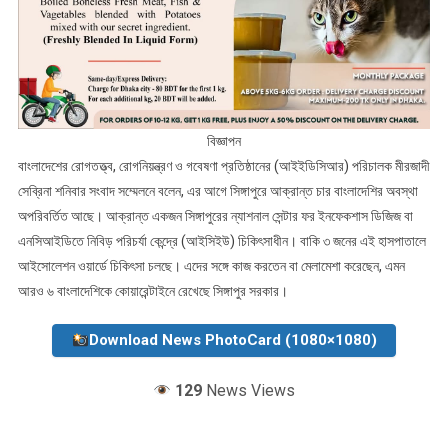
বিজ্ঞাপন
বাংলাদেশের রোগতত্ত্ব, রোগনিয়ন্ত্রণ ও গবেষণা প্রতিষ্ঠানের (আইইডিসিআর) পরিচালক মীরজাদী
সেব্রিনা শনিবার সংবাদ সম্মেলনে বলেন, এর আগে সিঙ্গাপুরে আক্রান্ত চার বাংলাদেশির অবস্থা
অপরিবর্তিত আছে। আক্রান্ত একজন সিঙ্গাপুরের ন্যাশনাল সেন্টার ফর ইনফেকশাস ডিজিজ বা
এনসিআইডিতে নিবিড় পরিচর্যা কেন্দ্রে (আইসিইউ) চিকিৎসাধীন। বাকি ৩ জনের এই হাসপাতালে
আইসোলেশন ওয়ার্ডে চিকিৎসা চলছে। এদের সঙ্গে কাজ করতেন বা মেলামেশা করেছেন, এমন
আরও ৬ বাংলাদেশিকে কোয়ারেন্টাইনে রেখেছে সিঙ্গাপুর সরকার।
Download News PhotoCard (1080×1080)
129
News Views