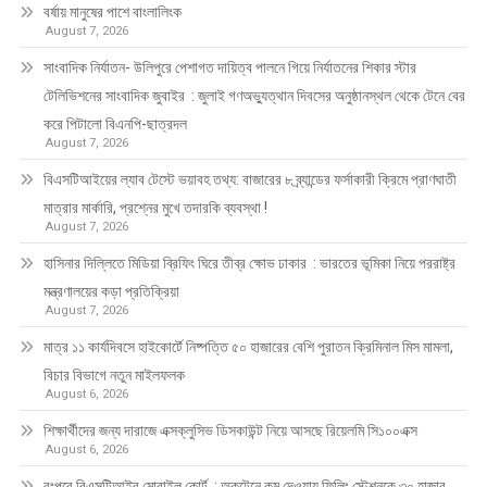
বর্ষায় মানুষের পাশে বাংলালিংক
August 7, 2026
সাংবাদিক নির্যাতন- উলিপুরে পেশাগত দায়িত্ব পালনে গিয়ে নির্যাতনের শিকার স্টার
টেলিভিশনের সাংবাদিক জুবাইর : জুলাই গণঅভ্যুত্থান দিবসের অনুষ্ঠানস্থল থেকে টেনে বের
করে পিটালো বিএনপি-ছাত্রদল
August 7, 2026
বিএসটিআইয়ের ল্যাব টেস্টে ভয়াবহ তথ্য: বাজারের ৮ ব্র্যান্ডের ফর্সাকারী ক্রিমে প্রাণঘাতী
মাত্রার মার্কারি, প্রশ্নের মুখে তদারকি ব্যবস্থা !
August 7, 2026
হাসিনার দিল্লিতে মিডিয়া ব্রিফিং ঘিরে তীব্র ক্ষোভ ঢাকার : ভারতের ভূমিকা নিয়ে পররাষ্ট্র
মন্ত্রণালয়ের কড়া প্রতিক্রিয়া
August 7, 2026
মাত্র ১১ কার্যদিবসে হাইকোর্টে নিষ্পত্তি ৫০ হাজারের বেশি পুরাতন ক্রিমিনাল মিস মামলা,
বিচার বিভাগে নতুন মাইলফলক
August 6, 2026
শিক্ষার্থীদের জন্য দারাজে এক্সক্লুসিভ ডিসকাউন্ট নিয়ে আসছে রিয়েলমি সি১০০এক্স
August 6, 2026
রংপুরে বিএসটিআইর মোবাইল কোর্ট : অকটেনে কম দেওয়ায় ফিলিং স্টেশনকে ৩০ হাজার