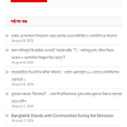
সর্বশেষ খবর
ঢাকায় ২য় বাংলাদেশ লিবারেশন ওয়ার কোর্সের ৫৪তম কমিশনিং ও ফেলোশিপ ডে উদ্‌যাপন
August 8, 2026
জঙ্গল সলিমপুরে কি রাষ্ট্রের ভেতরেই ‘আরেক রাষ্ট্র ’? : আইনশৃঙ্খলা, অবৈধ বিদ্যুৎ
সংযোগ ও প্রশাসনিক নিয়ন্ত্রণ নিয়ে প্রশ্ন ?
August 8, 2026
যাত্রাবাড়ীতে ডিএনসি’র ঝটিকা অভিযান : সোহাগ এক্সপ্রেসে ১০০ বোতল ফেনসিডিলসহ
গ্রেপ্তার ১
August 8, 2026
ফুয়াদের বক্তব্য ‘বিদ্বেষপূর্ণ’ : ঢাকা বিশ্ববিদ্যালয়ের সুনাম রক্ষায় ফুয়াদের বিরুদ্ধে ব্যবস্থা
চেয়ে নোটিশ
August 7, 2026
Banglalink Stands with Communities During the Monsoon
August 7, 2026