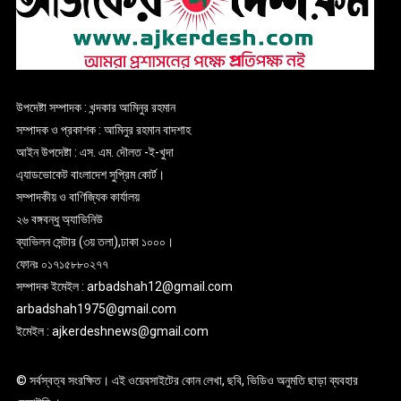
উপদেষ্টা সম্পাদক : খন্দকার আমিনুর রহমান
সম্পাদক ও প্রকাশক : আমিনুর রহমান বাদশাহ
আইন উপদেষ্টা : এস. এম. দৌলত -ই-খুদা
এ্যাডভোকেট বাংলাদেশ সুপ্রিম কোর্ট।
সম্পাদকীয় ও বাণিজ্যিক কার্যালয়
২৬ বঙ্গবন্ধু অ্যাভিনিউ
ব্যাভিলন সেন্টার (৩য় তলা),ঢাকা ১০০০।
ফোনঃ ০১৭১৫৮৮০২৭৭
সম্পাদক ইমেইল : arbadshah12@gmail.com
arbadshah1975@gmail.com
ইমেইল : ajkerdeshnews@gmail.com
© সর্বস্বত্ব সংরক্ষিত। এই ওয়েবসাইটের কোন লেখা, ছবি, ভিডিও অনুমতি ছাড়া ব্যবহার