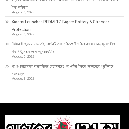
টাকা জরিমানা
August 6, 2026
Xiaomi Launches REDMI 17: Bigger Battery & Stronger
Protection
August 6, 2026
দীর্ঘস্থায়ী ৭,৫০০ এমএএইচ ব্যাটারি এবং শক্তিশালী গরিলা গ্লাস ৭আই সুরক্ষা নিয়ে
শাওমি উন্মোচন করল নতুন রেডমি ১৭
August 6, 2026
শরণখোলায় মাদক কারবারিদের গ্রেফতারের পর ওসির বিরুদ্ধে ষড়যন্ত্রের প্রতিবাদে
মানববন্ধন
August 6, 2026