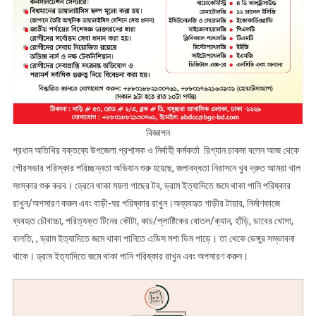
বিজ্ঞাপন
প্রধান অতিথির বক্তব্যে উপজেলা প্রশাসক ও নির্বাহী কর্মকর্তা রিগ্যান চাকমা বলেন আজ থেকে
পৌরসভার পরিস্কার পরিচ্ছন্নতা অভিযান শুরু হয়েছে, জলাবদ্ধতা নিরাসনে খুব দ্রুত আমরা খাল
সংস্কার শুরু করব। ড্রেনে থাকা ময়লা গাছের টব, ড্রাম ইত্যাদিতে জমে থাকা পানি পরিষ্কার
রাখুন/অপসারণ করুন এবং বাড়ী-ঘর পরিষ্কার রাখুন।অব্যবহৃত গাড়ীর টায়ার, নির্মাণকাজে
ব্যবহৃত চৌবাচ্চা, পরিত্যক্ত টিনের কৌটা, কাচ/প্লাষ্টিকের বোতল/ক্যান, হাঁড়ি, ডাবের খোসা,
বালতি, , ড্রাম ইত্যাদিতে জমে থাকা পানিতে এডিস মশা ডিম পাড়ে। তা থেকে ডেঙ্গুর সম্ভাবনা
থাকে। ড্রাম ইত্যাদিতে জমে থাকা পানি পরিষ্কার রাখুন এবং অপসারণ করুন।