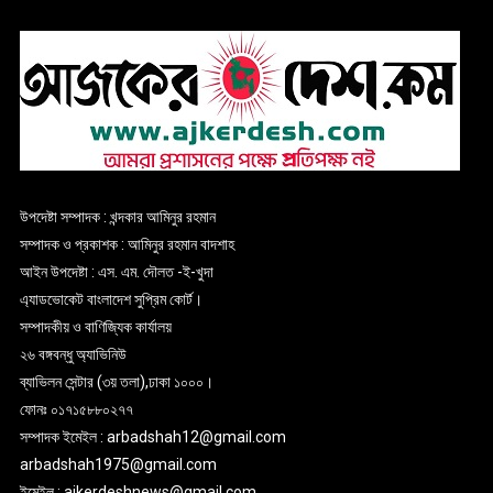
উপদেষ্টা সম্পাদক : খন্দকার আমিনুর রহমান
সম্পাদক ও প্রকাশক : আমিনুর রহমান বাদশাহ
আইন উপদেষ্টা : এস. এম. দৌলত -ই-খুদা
এ্যাডভোকেট বাংলাদেশ সুপ্রিম কোর্ট।
সম্পাদকীয় ও বাণিজ্যিক কার্যালয়
২৬ বঙ্গবন্ধু অ্যাভিনিউ
ব্যাভিলন সেন্টার (৩য় তলা),ঢাকা ১০০০।
ফোনঃ ০১৭১৫৮৮০২৭৭
সম্পাদক ইমেইল : arbadshah12@gmail.com
arbadshah1975@gmail.com
ইমেইল : ajkerdeshnews@gmail.com