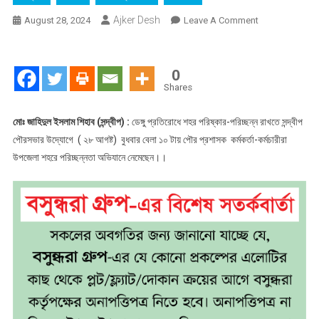
Ajker Desh
On
August 28, 2024
Leave A Comment
সন্দ্বীপে
পৌরসভা
কর্তৃক
0
আয়োজিত
Shares
পরিষ্কার
পরিচ্ছন্নতা
মোঃ জাহিদুল ইসলাম শিহাব (সন্দ্বীপ) :
ডেঙ্গু প্রতিরোধে শহর পরিষ্কার-পরিচ্ছন্ন রাখতে সন্দ্বীপ
অভিযান
পৌরসভার উদ্যোগে ( ২৮ আগষ্ট) বুধবার বেলা ১০ টায় পৌর প্রশাসক কর্মকর্তা-কর্মচারীরা
উপজেলা শহরে পরিচ্ছন্নতা অভিযানে নেমেছেন।।