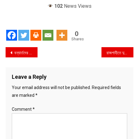
102
News Views
0
Shares
Post
বন্যার্তদের মাঝে আব্দুল হাই ফাউন্ডেশনের খাদ্য বিতরণ
রাজশাহীতে দুই সম্পাদক ও সাংবাদিকের বিরুদ্ধে বিএনপি নেতার মামলা
navigation
Leave a Reply
Your email address will not be published.
Required fields
are marked
*
Comment
*