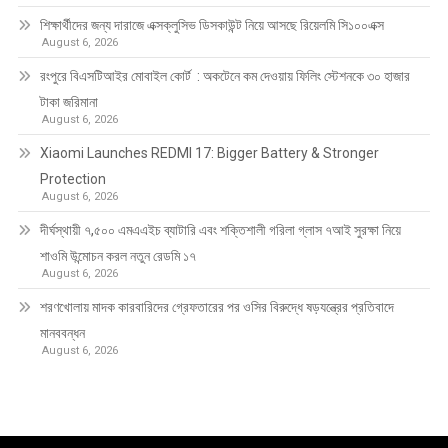
শিক্ষার্থীদের জন্য দারাজে এক্সক্লুসিভ ডিসকাউন্ট নিয়ে আসছে রিয়েলমি সি১০০এক্স
August 6, 2026
রংপুরে বিএসটিআইর মোবাইল কোর্ট : অকটেনে কম দেওয়ায় ফিলিং স্টেশনকে ৩০ হাজার
টাকা জরিমানা
August 6, 2026
Xiaomi Launches REDMI 17: Bigger Battery & Stronger
Protection
August 6, 2026
দীর্ঘস্থায়ী ৭,৫০০ এমএএইচ ব্যাটারি এবং শক্তিশালী গরিলা গ্লাস ৭আই সুরক্ষা নিয়ে
শাওমি উন্মোচন করল নতুন রেডমি ১৭
August 6, 2026
শরণখোলায় মাদক কারবারিদের গ্রেফতারের পর ওসির বিরুদ্ধে ষড়যন্ত্রের প্রতিবাদে
মানববন্ধন
August 6, 2026