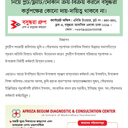
বিজ্ঞাপন
সন্দ্বীপ সহকারী কমিশনার ভূমি ও পৌরসভার প্রশাসক তাসফিক সিফাত উল্ল্যার সভাপতিত্বে
প্রধান অতিথি হিসাবে অভিযান উদ্ভোধন করেন সন্দ্বীপ উপজেলা পরিষদের প্রশাসক ও
উপজেলা নির্বাহী কর্মকর্তা রিগ্যান চাকমা।
এছাড়াও আরো উপস্থিত ছিলেন উপজেলা প্রকল্প বাস্তবায়ন কর্মকর্তা মোঃ ইসমাইল, উপজেলা
শিক্ষা অফিসার খোরশেদ আলম, কৃষি ব্যাংক ব্যবস্হাপক আক্তারুজ্জামান সুজন, পৌরসভার
ইঞ্জিনিয়ার প্রকৌশলী রবিউল ইসলাম , সাংবাদিক বাদল রায় স্বাধীন, ইলিয়াছ সুমন সহ পৌরসভার
কর্মকর্তা কর্মচারিবৃন্দ।