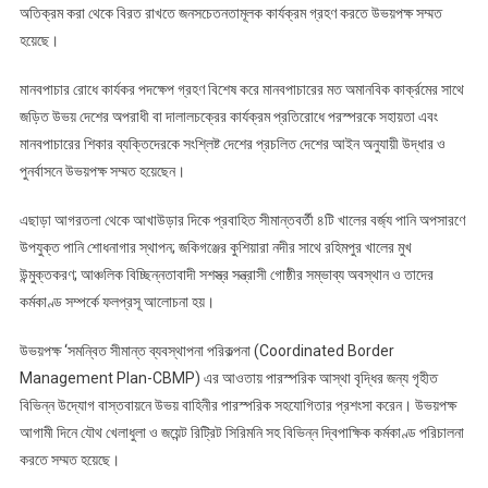
অতিক্রম করা থেকে বিরত রাখতে জনসচেতনতামূলক কার্যক্রম গ্রহণ করতে উভয়পক্ষ সম্মত
হয়েছে।
মানবপাচার রোধে কার্যকর পদক্ষেপ গ্রহণ বিশেষ করে মানবপাচারের মত অমানবিক কার্ক্রমের সাথে
জড়িত উভয় দেশের অপরাধী বা দালালচক্রের কার্যক্রম প্রতিরোধে পরস্পরকে সহায়তা এবং
মানবপাচারের শিকার ব্যক্তিদেরকে সংশ্লিষ্ট দেশের প্রচলিত দেশের আইন অনুযায়ী উদ্ধার ও
পুনর্বাসনে উভয়পক্ষ সম্মত হয়েছেন।
এছাড়া আগরতলা থেকে আখাউড়ার দিকে প্রবাহিত সীমান্তবর্তী ৪টি খালের বর্জ্য পানি অপসারণে
উপযুক্ত পানি শোধনাগার স্থাপন; জকিগঞ্জের কুশিয়ারা নদীর সাথে রহিমপুর খালের মুখ
উন্মুক্তকরণ; আঞ্চলিক বিচ্ছিন্নতাবাদী সশস্ত্র সন্ত্রাসী গোষ্ঠীর সম্ভাব্য অবস্থান ও তাদের
কর্মকাণ্ড সম্পর্কে ফলপ্রসূ আলোচনা হয়।
উভয়পক্ষ ‘সমন্বিত সীমান্ত ব্যবস্থাপনা পরিকল্পনা (Coordinated Border
Management Plan-CBMP) এর আওতায় পারস্পরিক আস্থা বৃদ্ধির জন্য গৃহীত
বিভিন্ন উদ্যোগ বাস্তবায়নে উভয় বাহিনীর পারস্পরিক সহযোগিতার প্রশংসা করেন। উভয়পক্ষ
আগামী দিনে যৌথ খেলাধুলা ও জয়েন্ট রিট্রিট সিরিমনি সহ বিভিন্ন দ্বিপাক্ষিক কর্মকাণ্ড পরিচালনা
করতে সম্মত হয়েছে।