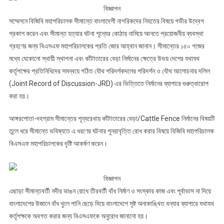
বিজ্ঞাপন
সম্মেলনে বিজিবি মহাপরিচালক সীমান্তে বাংলাদেশী নাগরিকদের নিহতের বিষয়ে গভীর উদ্বেগ
প্রকাশ করেন এবং সীমান্ত হত্যার ঘটনা শূন্যের কোঠায় নামিয়ে আনতে প্রয়োজনীয় ব্যবস্থা
গ্রহণের জন্য বিএসএফ মহাপরিচালকের প্রতি জোর আহ্বান জানান। সীমান্তের ১৫০ গজের
মধ্যে যেকোনো স্থায়ী স্থাপনা এবং কাঁটাতারের বেড়া নির্মানের ক্ষেত্রে উভয় দেশের যথাযথ
কর্তৃপক্ষের প্রতিনিধিদের সমন্বয়ে গঠিত যৌথ পরিদর্শকদলের পরিদর্শন ও যৌথ আলোচনার দলিল
(Joint Record of Discussion-JRD) এর ভিত্তিতে নির্মানের ব্যাপারে গুরুত্বারোপ
করা হয়।
আঙ্গরপোতা-দহগ্রাম সীমান্তের শূন্যরেখায় কাঁটাতারের বেড়া/Cattle Fence নির্মানের বিষয়টি
তুলে ধরে সীমান্তে ভবিষ্যতে এ ধরণের ঘটনার পুনরাবৃত্তি রোধ করার বিষয়ে বিজিবি মহাপরিচালক
বিএসএফ মহাপরিচালকের দৃষ্টি আকর্ষণ করেন।
বিজ্ঞাপন
এছাড়া সীমান্তবর্তী নদীর ভাঙন রোধে তীরবর্তী বাঁধ নির্মাণ ও সংস্কার কাজ এবং পূর্বাভাস না দিয়ে
বাংলাদেশের উজানে বাঁধ খুলে পানি ছেড়ে দিয়ে বাংলাদেশে সৃষ্ট অনাকাঙ্খিত বন্যার ব্যাপারে যথাযথ
কর্তৃপক্ষকে অবগত করার জন্য বিএসএফকে অনুরোধ জানানো হয়।