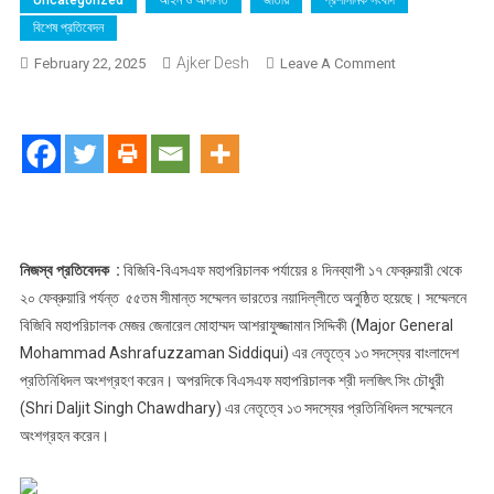
Uncategorized
আইন ও আদালত
জাতীয়
প্রশাসনিক সংবাদ
বিশেষ প্রতিবেদন
Ajker Desh
On
February 22, 2025
Leave A Comment
ভারতের
নয়াদিল্লীতে
অনুষ্ঠিত
৫৫তম
বিজিবি-
বিএসএফ
মহাপরিচালক
পর্যায়ের
নিজস্ব প্রতিবেদক :
বিজিবি-বিএসএফ মহাপরিচালক পর্যায়ের ৪ দিনব্যাপী ১৭ ফেব্রুয়ারী থেকে
সীমান্ত
২০ ফেব্রুয়ারি পর্যন্ত ৫৫তম সীমান্ত সম্মেলন ভারতের নয়াদিল্লীতে অনুষ্ঠিত হয়েছে। সম্মেলনে
সম্মেলন
বিজিবি মহাপরিচালক মেজর জেনারেল মোহাম্মদ আশরাফুজ্জামান সিদ্দিকী (Major General
অনুষ্ঠিত
Mohammad Ashrafuzzaman Siddiqui) এর নেতৃত্বে ১৩ সদস্যের বাংলাদেশ
প্রতিনিধিদল অংশগ্রহণ করেন। অপরদিকে বিএসএফ মহাপরিচালক শ্রী দলজিৎ সিং চৌধুরী
(Shri Daljit Singh Chawdhary) এর নেতৃত্বে ১৩ সদস্যের প্রতিনিধিদল সম্মেলনে
অংশগ্রহন করেন।