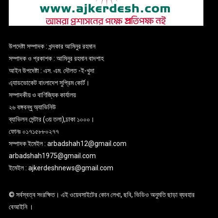
উপদেষ্টা সম্পাদক : খন্দকার আমিনুর রহমান
সম্পাদক ও প্রকাশক : আমিনুর রহমান বাদশাহ
আইন উপদেষ্টা : এস. এম. দৌলত -ই-খুদা
এ্যাডভোকেট বাংলাদেশ সুপ্রিম কোর্ট।
সম্পাদকীয় ও বাণিজ্যিক কার্যালয়
২৬ বঙ্গবন্ধু অ্যাভিনিউ
ব্যাভিলন সেন্টার (৩য় তলা),ঢাকা ১০০০।
ফোনঃ ০১৭১৫৮৮০২৭৭
সম্পাদক ইমেইল : arbadshah12@gmail.com
arbadshah1975@gmail.com
ইমেইল : ajkerdeshnews@gmail.com
© সর্বস্বত্ব সংরক্ষিত। এই ওয়েবসাইটের কোন লেখা, ছবি, ভিডিও অনুমতি ছাড়া ব্যবহার
বেআইনি ।