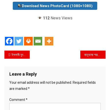
Download News PhotoCard (1080×1080)
112
News Views
Post
ইসলামী যুব মজলিসের নতুন কমিটি গঠন : তুহিন সভাপতি ও সোহাইল সেক্রেটারি পুননির্বাচিত
মাতৃভাষা স্মরণে ঢাকা মহানগর উত্তর দক্ষিনখান থানা বাংলাদেশ জামায়াতে ইসলামীর উদ্যোগে আলোচনা সভা ও দোয়া অনুষ্ঠিত
navigation
Leave a Reply
Your email address will not be published.
Required fields
are marked
*
Comment
*