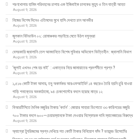
শরণখোলায় হামিম পরিবহনের চাপায় এক ইজিবাইক চালকের মৃত্যু ও তিন যাত্রী আহত
August 9, 2026
নিজের বিশেষ দিনেও এতিমদের মুখে হাসি দেখতে চান আনভীর
August 9, 2026
জুলকান বিটডাউন ০২: রোমাঞ্চকর লড়াইয়ে মেতে উঠল বসুন্ধরা
August 9, 2026
বেসরকারি জ্বালানি তেল আমদানিতে বিশেষ সুবিধার অভিযোগ ভিত্তিহীন : জ্বালানি বিভাগ
August 9, 2026
‘জুলাই এখনও শেষ হয় নাই’ : একাত্তর নিয়ে জামায়াতের প্রদর্শনীতে প্রশ্ন ?
August 9, 2026
১,৫১৬ কোটি টাকা আদায়, তবু অকার্যকর আরএফআইডি! ১৪ বছরেও তৈরি হয়নি চুরি যাওয়া
গাড়ি শনাক্তের অবকাঠামো, ৯৪ চেকপোস্টের বদলে হয়েছে মাত্র ১২
August 9, 2026
বিআরটিসিতে দৈনিক মজুরির টাকায় ‘কর্তন’ : জোয়ার সাহারা ডিপোতে ৩৩ কারিগরের মজুরি
৭০০ টাকার বদলে ৬০০—চেয়ারম্যানকে টাকা দেওয়ার বিস্ফোরক দাবি ম্যানেজারের বিরুদ্ধে
August 9, 2026
অ্যাগ্রো ট্যুরিজমের স্বপ্ন দেখিয়ে শত কোটি টাকার বিনিয়োগ ফাঁদ ? ডায়মন্ড রিসোর্টের