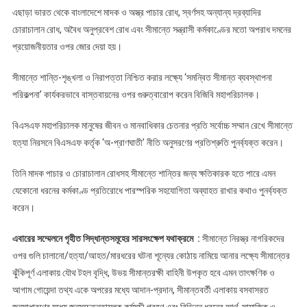
এছাড়া ভারত থেকে বাংলাদেশে মাদক ও অস্ত্র পাচার রোধ, স্বর্ণসহ অন্যান্য দ্রব্যাদির
চোরাচালান রোধ, অবৈধ অনুপ্রবেশ রোধ এবং সীমান্তে সন্ত্রাসী কর্মকাণ্ডের মতো অপরাধ দমনের
প্রয়োজনীয়তার ওপর জোর দেয়া হয়।
সীমান্তে শান্তি-শৃঙ্খলা ও নিরাপত্তা নিশ্চিত করার লক্ষ্যে ‘সমন্বিত সীমান্ত ব্যবস্থাপনা
পরিকল্পনা’ কার্যকরভাবে বাস্তবায়নের ওপর গুরুত্বারোপ করেন বিজিবি মহাপরিচালক।
বিএসএফ মহাপরিচালক মানুষের জীবন ও মানবাধিকার চেতনার প্রতি সর্বোচ্চ সম্মান রেখে সীমান্তে
হত্যা নিরসনে বিএসএফ কর্তৃক ‘অ-প্রাণঘাতী’ নীতি অনুসরণের প্রতিশ্রুতি পুনর্ব্যক্ত করেন।
তিনি মাদক পাচার ও চোরাচালান রোধসহ সীমান্তে শান্তির জন্য ক্ষতিকারক হতে পারে এমন
যেকোনো ধরনের কর্মকাণ্ড প্রতিরোধে পারস্পরিক সহযোগিতা অব্যাহত রাখার কথাও পুনর্ব্যক্ত
করেন।
এবারের সম্মেলনে গৃহীত সিদ্ধান্তসমূহের সারসংক্ষেপ যথাক্রমে :
সীমান্তে নিরস্ত্র নাগরিকদের
ওপর গুলি চালানো/হত্যা/আহত/মারধরের ঘটনা শূন্যের কোঠায় নামিয়ে আনার লক্ষ্যে সীমান্তের
ঝুঁকিপূর্ণ এলাকায় যৌথ টহল বৃদ্ধি, উভয় সীমান্তরক্ষী বাহিনী উপকৃত হবে এমন তাৎক্ষণিক ও
আগাম গোয়েন্দা তথ্য একে অপরের মধ্যে আদান-প্রদান, সীমান্তবর্তী এলাকায় বসবাসরত