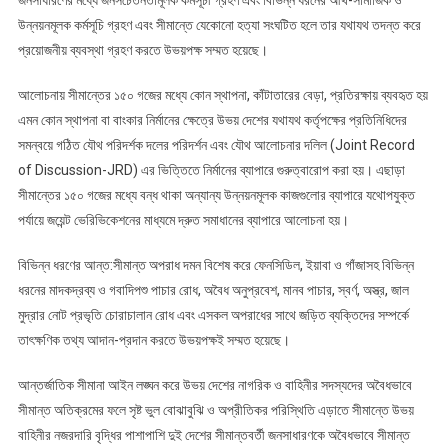
জনসাধারণের মধ্যে জনসচেতনতামূলক কর্মসূচী গ্রহণ এবং বিভিন্ন ধরনের আর্থ-সামাজিক ও
উন্নয়নমূলক কর্মসূচি গ্রহণ এবং সীমান্তে যেকোনো হত্যা সংঘটিত হলে তার যথাযথ তদন্ত করে
প্রয়োজনীয় ব্যবস্থা গ্রহণ করতে উভয়পক্ষ সম্মত হয়েছে।
আলোচনায় সীমান্তের ১৫০ গজের মধ্যে কোন স্থাপনা, কাঁটাতারের বেড়া, প্রতিরক্ষায় ব্যবহৃত হয়
এমন কোন স্থাপনা বা বাংকার নির্মানের ক্ষেত্রে উভয় দেশের যথাযথ কর্তৃপক্ষের প্রতিনিধিদের
সমন্বয়ে গঠিত যৌথ পরিদর্শক দলের পরিদর্শন এবং যৌথ আলোচনার দলিল (Joint Record
of Discussion-JRD) এর ভিত্তিতে নির্মানের ব্যাপারে গুরুত্বারোপ করা হয়। এছাড়া
সীমান্তের ১৫০ গজের মধ্যে বন্ধ থাকা অন্যান্য উন্নয়নমূলক কাজগুলোর ব্যাপারে যথোপযুক্ত
পর্যায়ে জয়েন্ট ভেরিভিকেশনের মাধ্যমে দ্রুত সমাধানের ব্যাপারে আলোচনা হয়।
বিভিন্ন ধরণের আন্ত:সীমান্ত অপরাধ দমন বিশেষ করে ফেনসিডিল, ইয়াবা ও গাঁজাসহ বিভিন্ন
ধরনের মাদকদ্রব্য ও গবাদিপশু পাচার রোধ, অবৈধ অনুপ্রবেশ, মানব পাচার, স্বর্ণ, অস্ত্র, জাল
মুদ্রার নোট প্রভৃতি চোরাচালান রোধ এবং এসকল অপরাধের সাথে জড়িত ব্যক্তিদের সম্পর্কে
তাৎক্ষণিক তথ্য আদান-প্রদান করতে উভয়পক্ষই সম্মত হয়েছে।
আন্তর্জাতিক সীমানা আইন লঙ্ঘন করে উভয় দেশের নাগরিক ও বাহিনীর সদস্যদের অবৈধভাবে
সীমান্ত অতিক্রমের ফলে সৃষ্ট ভুল বোঝাবুঝি ও অপ্রীতিকর পরিস্থিতি এড়াতে সীমান্তে উভয়
বাহিনীর নজরদারি বৃদ্ধির পাশাপাশি দুই দেশের সীমান্তবর্তী জনসাধারণকে অবৈধভাবে সীমান্ত