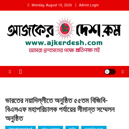
Skip
Monday, August 10, 2026
Admin Login
to
content
আমরা প্রশাসনের পক্ষে প্রতিপক্ষ নই
ভারতের নয়াদিল্লীতে অনুষ্ঠিত ৫৫তম বিজিবি-
বিএসএফ মহাপরিচালক পর্যায়ের সীমান্ত সম্মেলন
অনুষ্ঠিত