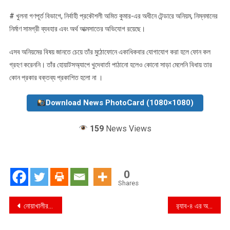
# খুলনা গণপূর্ত বিভাগে, নির্বাহী প্রকৌশলী অমিত কুমার-এর অধীনে টেন্ডারে অনিয়ম, নিম্নমানের
নির্মাণ সামগ্রী ব্যবহার এবং অর্থ আত্মসাতের অভিযোগ রয়েছে।
এসব অনিয়মের বিষয় জানতে চেয়ে তাঁর মুঠোফোনে একাধিকবার যোগাযোগ করা হলে ফোন কল
গ্রহণ করেননি। তাঁর হোয়াটসঅ্যাপে খুদেবার্তা পাঠানো হলেও কোনো সাড়া মেলেনি বিধায় তার
কোন প্রকার বক্তব্য প্রকাশিত হলো না ।
Download News PhotoCard (1080×1080)
159
News Views
0
Shares
Post
নোয়াখালীর কবিরহাটে সরকারি চাল বিক্রির অভিযোগে বিএনপি নেতা গ্রেপ্তার
র‍্যাব-৪ এর অভিযানে কার্যক্রম নিষিদ্ধ আওয়ামী লীগের সহযোগী সংগঠন যুবলীগের ১ নেতা গ্রেফতার
navigation