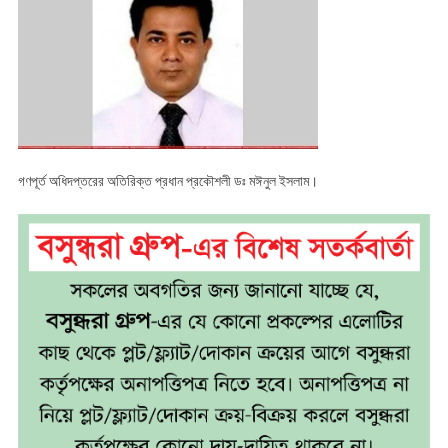
আবুল
হাসানাত
আব্দুল্লাহর
নিকটাত্মীয়
গণপূর্তের
অতিরিক্ত
প্রধান
প্রকৌশলী
গণপূর্ত অধিদপ্তরের অতিরিক্ত প্রধান প্রকৌশলী ডঃ মঈনুল ইসলাম।
ড.
মঈনুল
ইসলাম
এর
বিরুদ্ধে
ব্যাপক
দুর্নীতির
অভিযোগ