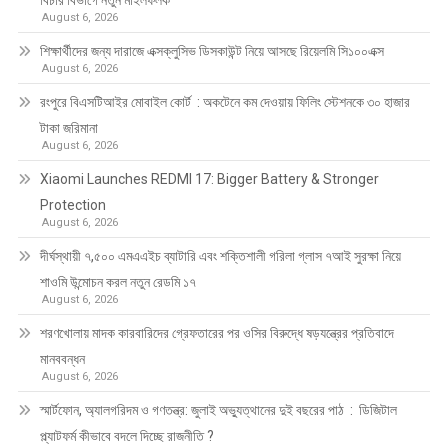
August 6, 2026
শিক্ষার্থীদের জন্য দারাজে এক্সক্লুসিভ ডিসকাউন্ট নিয়ে আসছে রিয়েলমি সি১০০এক্স
August 6, 2026
রংপুরে বিএসটিআইর মোবাইল কোর্ট : অকটেনে কম দেওয়ায় ফিলিং স্টেশনকে ৩০ হাজার
টাকা জরিমানা
August 6, 2026
Xiaomi Launches REDMI 17: Bigger Battery & Stronger
Protection
August 6, 2026
দীর্ঘস্থায়ী ৭,৫০০ এমএএইচ ব্যাটারি এবং শক্তিশালী গরিলা গ্লাস ৭আই সুরক্ষা নিয়ে
শাওমি উন্মোচন করল নতুন রেডমি ১৭
August 6, 2026
শরণখোলায় মাদক কারবারিদের গ্রেফতারের পর ওসির বিরুদ্ধে ষড়যন্ত্রের প্রতিবাদে
মানববন্ধন
August 6, 2026
স্মার্টফোন, অ্যালগরিদম ও গণতন্ত্র: জুলাই অভ্যুত্থানের দুই বছরের পাঠ : ডিজিটাল
প্ল্যাটফর্ম কীভাবে বদলে দিচ্ছে রাজনীতি ?