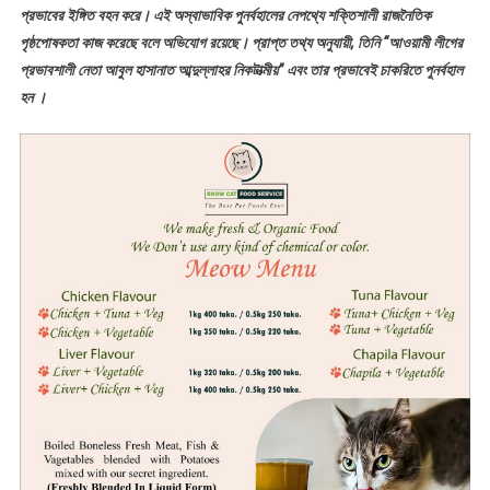
প্রভাবের ইঙ্গিত বহন করে। এই অস্বাভাবিক পুনর্বহালের নেপথ্যে শক্তিশালী রাজনৈতিক
পৃষ্ঠপোষকতা কাজ করেছে বলে অভিযোগ রয়েছে। প্রাপ্ত তথ্য অনুযায়ী, তিনি “আওয়ামী লীগের
প্রভাবশালী নেতা আবুল হাসানাত আব্দুল্লাহর নিকটাত্মীয়” এবং তার প্রভাবেই চাকরিতে পুনর্বহাল
হন ।