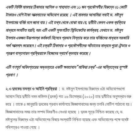
একটি নির্দিষ্ট মামলায় ঠিকাদার আসিফ ও শাহাদাত এবং ১১ জন প্রকৌশলীর বিরুদ্ধে ৩১ কোটি
টাকারও বেশি টাকা আত্মসাতের অভিযোগ রয়েছে । এই মামলার আসামিরা সবাই ড. মঈনুল
ইসলামের ঘনিষ্ঠ বলে জানা যায়। এই তথ্য থেকে বোঝা যায় যে, দুর্নীতি কেবল একক ব্যক্তির
মাধ্যমে সংঘটিত হয়নি, বরং এটি একটি সুসংগঠিত সিন্ডিকেটের কার্যক্রম, যেখানে ড. মঈনুল
ইসলাম একজন উচ্চপদস্থ কর্মকর্তা হিসেবে প্রভাব বিস্তার করে তার ঘনিষ্ঠদের মাধ্যমে সরকারি
অর্থ আত্মসাৎ করেছেন। এই চক্রটি ঠিকাদার ও প্রকৌশলীদের আঁতাতের মাধ্যমে পুরো টেন্ডার ও
প্রকল্প বাস্তবায়ন প্রক্রিয়াকে নিজেদের স্বার্থে ব্যবহার করেছে।
এটি গণপূর্ত অধিদপ্তরের অভ্যন্তরে একটি ক্ষমতাবান “মাফিয়া চক্র”-এর অস্তিত্বের সুস্পষ্ট
প্রমাণ ।
২.৩ দুদকের তদন্ত ও আইনি প্রক্রিয়া :
ড. মঈনুল ইসলামের বিরুদ্ধে ওঠা অভিযোগগুলো
আমলে নিয়ে দুর্নীতি দমন কমিশন (দুদক) গত ২৬ ডিসেম্বর (২০২০) তার দুর্নীতির অনুসন্ধান শুরু
করে । তাকে ৫ জানুয়ারি দুদকের প্রধান কার্যালয়ে জিজ্ঞাসাবাদের জন্য তলবি নোটিশ পাঠানো হয়।
জিজ্ঞাসাবাদের সময় তার সম্পদ বিবরণীও নেওয়া হয়েছে । দুদক সূত্র নিশ্চিত করেছে যে, ড.
মঈনুলের বিরুদ্ধে ওঠা অভিযোগের বিষয়ে সংস্থাটি নিশ্চিত হয়েছে এবং অভিযোগের পক্ষে যথেষ্ট
নথিপত্রও পাওয়া গেছে ।