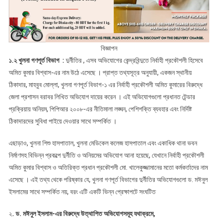
বিজ্ঞাপন
১.২ খুলনা গণপূর্ত বিভাগ :
দুর্নীতির , এসব অভিযোগের কেন্দ্রবিন্দুতে নির্বাহী প্রকৌশলী হিসেবে
অমিত কুমার বিশ্বাস-এর নাম উঠে এসেছে । প্রাপ্ত তথ্যসূত্র অনুযায়ী, একজন স্থানীয়
ঠিকাদার, মাহবুব মোল্লা, খুলনা গণপূর্ত বিভাগ-১ এর নির্বাহী প্রকৌশলী অমিত কুমারের বিরুদ্ধে
জেলা প্রশাসন বরাবর লিখিত অভিযোগ দায়ের করেন । এই অভিযোগগুলো প্রধানত টেন্ডার
প্রক্রিয়ায় অনিয়ম, পিপিআর ২০০৮-এর নীতিমালা লঙ্ঘন, পেশিশক্তি ব্যবহার এবং নির্দিষ্ট
ঠিকাদারদের সুবিধা পাইয়ে দেওয়ার সাথে সম্পর্কিত ।
এছাড়াও, খুলনা শিশু হাসপাতাল, খুলনা মেডিকেল কলেজ হাসপাতাল এবং একাধিক থানা ভবন
নির্মাণসহ বিভিন্ন প্রকল্পে দুর্নীতি ও অনিয়মের অভিযোগ আনা হয়েছে, যেখানে নির্বাহী প্রকৌশলী
অমিত কুমার বিশ্বাস ও অতিরিক্ত প্রধান প্রকৌশলী মো. খালেকুজ্জামানের মতো কর্মকর্তাদের নাম
এসেছে । এই তথ্য থেকে পরিষ্কার যে, খুলনা গণপূর্ত বিভাগের দুর্নীতির অভিযোগগুলো ড. মঈনুল
ইসলামের সাথে সম্পর্কিত নয়, বরং এটি একটি ভিন্ন প্রেক্ষাপটে সংঘটিত
২
. ড. মঈনুল ইসলাম-এর বিরুদ্ধে উত্থাপিত অভিযোগসমূহ যথাক্রমে,