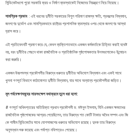
সিন্ডিকেটগুলো পুরো সরকারি ক্রয় ও নির্মাণ ব্যবস্থাকেই নিজেদের নিয়ন্ত্রণে নিয়ে নিয়েছে।
সামগ্রিক প্রভাব
: এই ধরনের দুর্নীতি সরকারের বিপুল পরিমাণ রাজস্ব ক্ষতি, প্রকল্পের নিম্নমান,
জনগণের দুর্ভোগ এবং সামগ্রিকভাবে রাষ্ট্রের প্রশাসনিক ব্যবস্থার ওপর থেকে জনগণের আস্থা
হ্রাস করে।
এই প্রতিবেদনটি প্রমাণ করে যে, কেবল ব্যক্তিগতভাবে একজন কর্মকর্তাকে চিহ্নিত করাই যথেষ্ট
নয়, বরং দুর্নীতির পেছনে থাকা রাজনৈতিক ও প্রাতিষ্ঠানিক পৃষ্ঠপোষকতার উৎসগুলোকেও উন্মোচন
করা জরুরি।
একজন উচ্চপদস্থ প্রকৌশলীর বিরুদ্ধে গুরুতর দুর্নীতির অভিযোগ বিদ্যমান এবং একই সাথে
খুলনা গণপূর্ত বিভাগে কাঠামোগত দুর্নীতি বিদ্যমান, যার সাথে অন্যান্য প্রকৌশলীরা জড়িত।
মূল পর্যবেক্ষণসমূহের সারসংক্ষেপ যথাক্রমে তুলে ধরা হলো:
# গণপূর্ত অধিদপ্তরের অতিরিক্ত প্রধান প্রকৌশলী ড. মঈনুল ইসলাম, যিনি একজন ক্ষমতাধর
রাজনৈতিক পৃষ্ঠপোষকের আশ্রয় পেয়েছিলেন, তার বিরুদ্ধে শত কোটি টাকার অবৈধ সম্পদ এবং জি
কে শামীম সিন্ডিকেটের সাথে যোগসাজশের গুরুতর অভিযোগ রয়েছে। দুদক তার বিরুদ্ধে
অনুসন্ধান শুরু করেছে এবং পর্যাপ্ত নথিপত্রও পেয়েছে।