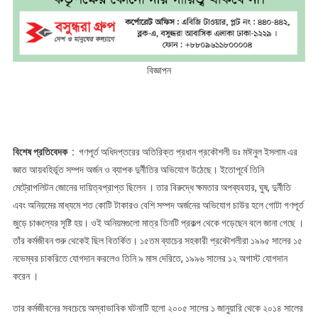
বিজ্ঞাপন
বিশেষ প্রতিবেদক :
গণপূর্ত অধিদপ্তরের অতিরিক্ত প্রধান প্রকৌশলী ডঃ মঈনুল ইসলাম এর
জ্ঞাত আয়বহির্ভূত সম্পদ অর্জন ও ব্যাপক দুর্নীতির অভিযোগ উঠেছে। ইতোপূর্বে তিনি
মেট্রোপলিটন জোনের দায়িত্বপ্রাপ্ত ছিলেন । তার বিরুদ্ধে ক্ষমতার অপব্যবহার, ঘুষ, দুর্নীতি
এবং অনিয়মের মাধ্যমে শত কোটি টাকারও বেশি সম্পদ অর্জনের অভিযোগ চাউর হলে গোটা গণপূর্ত
জুড়ে চাঞ্চল্যের সৃষ্টি হয়। ওই অনিয়মগুলো মাত্র তিনটি প্রকল্প থেকে গড়েছেন বলে জানা গেছে ।
তাঁর কর্মজীবন শুরু থেকেই ছিল বিতর্কিত। ১৫তম ব্যাচের সহকারী প্রকৌশলীরা ১৯৯৫ সালের ১৫
নভেম্বর চাকরিতে যোগদান করলেও তিনি ৯ মাস দেরিতে, ১৯৯৬ সালের ১২ অগাস্ট যোগদান
করেন ।
তার কর্মজীবনের সবচেয়ে অস্বাভাবিক ঘটনাটি হলো ২০০৫ সালের ১ জানুয়ারি থেকে ২০১৪ সালের