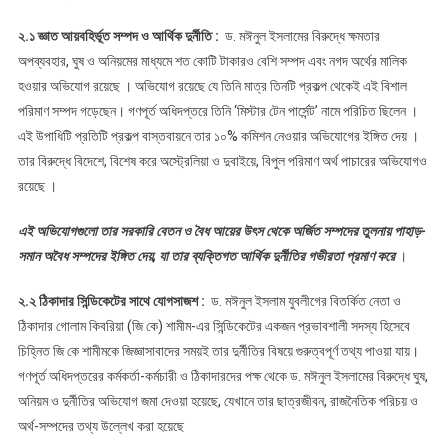
২.১ জ্ঞাত আয়বহির্ভূত সম্পদ ও আর্থিক দুর্নীতি :
ড. মঈনুল ইসলামের বিরুদ্ধে ক্ষমতার
অপব্যবহার, ঘুষ ও অনিয়মের মাধ্যমে শত কোটি টাকারও বেশি সম্পদ এবং নগদ অর্থের মালিক
হওয়ার অভিযোগ রয়েছে । অভিযোগ রয়েছে যে তিনি মাত্র তিনটি প্রকল্প থেকেই এই বিশাল
পরিমাণ সম্পদ গড়েছেন। গণপূর্ত অধিদপ্তরে তিনি ‘মিস্টার টেন পার্সেন্ট’ নামে পরিচিত ছিলেন ।
এই উপাধিটি প্রতিটি প্রকল্প বাস্তবায়নে তার ১০% কমিশন নেওয়ার অভিযোগের ইঙ্গিত দেয় ।
তার বিরুদ্ধে বিদেশে, বিশেষ করে অস্ট্রেলিয়া ও দুবাইয়ে, বিপুল পরিমাণ অর্থ পাচারের অভিযোগও
রয়েছে ।
এই অভিযোগগুলো তার সরকারি বেতন ও বৈধ আয়ের উৎস থেকে অর্জিত সম্পদের তুলনায় পাহাড়-
সমান অবৈধ সম্পদের ইঙ্গিত দেয়, যা তার ব্যক্তিগত আর্থিক দুর্নীতির গভীরতা প্রমাণ করে
।
২.২ ঠিকাদার সিন্ডিকেটের সাথে যোগসাজশ :
ড. মঈনুল ইসলাম যুবলীগের বিতর্কিত নেতা ও
ঠিকাদার গোলাম কিবরিয়া (জি কে) শামীম-এর সিন্ডিকেটের একজন প্রভাবশালী সদস্য হিসেবে
চিহ্নিত জি কে শামীমকে জিজ্ঞাসাবাদের সময়ই তার দুর্নীতির বিষয়ে গুরুত্বপূর্ণ তথ্য পাওয়া যায়।
গণপূর্ত অধিদপ্তরের কর্মকর্তা-কর্মচারী ও ঠিকাদারদের পক্ষ থেকে ড. মঈনুল ইসলামের বিরুদ্ধে ঘুষ,
অনিয়ম ও দুর্নীতির অভিযোগ জমা দেওয়া হয়েছে, যেখানে তার ছাত্রজীবন, রাজনৈতিক পরিচয় ও
অর্থ-সম্পদের তথ্য উল্লেখ করা হয়েছে