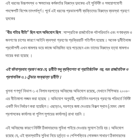
এই ধরনের উচ্চপদস্থ ও ক্ষমতাধর কর্মকর্তার বিরুদ্ধে দুদকের এই সুনির্দিষ্ট ও সময়োপযোগী
পদক্ষেপটি বিশেষ তাৎপর্যপূর্ণ। পূর্বে এই ধরনের প্রভাবশালী ব্যক্তিদের বিরুদ্ধে ব্যবস্থা গ্রহণে
দুদকের
“
ধীর গতির নীতি” ছিল বলে অভিযোগ ছিল
: সাম্প্রতিক রাজনৈতিক পটপরিবর্তন এবং গণমাধ্যম ও
জনগণের চাপের কারণে আইনি ব্যবস্থা গ্রহণের প্রক্রিয়াটি গতিশীল হয়েছে। অনেক দুর্নীতিবাজ
প্রকৌশলী এখন মামলার ভয়ে কাজে অনিয়মিত হয়ে পড়েছেন এবং তাদের বিরুদ্ধে হত্যা মামলাও
দায়ের করা হয়েছে ।
এই ঘটনাপ্রবাহ প্রমাণ করে যে, দুর্নীতি শুধু ব্যক্তিগত বা প্রাতিষ্ঠানিক নয়, বরং রাজনৈতিক ও
প্রশাসনিক ৩.১ টেন্ডার সংক্রান্ত দুর্নীতি।
খুলনা গণপূর্ত বিভাগ-১ এ নিলাম দরপত্রে অনিয়মের অভিযোগ রয়েছে, যেখানে পিপিআর ২০০৮-
এর নীতিমালা লঙ্ঘন করা হয়েছে । অভিযোগ অনুযায়ী, প্রতিদিন দরপত্র গ্রহণের পরিবর্তে নির্দিষ্ট
একটি দিন নির্ধারণ করা হয়েছিল। এছাড়াও, দরপত্র জমা দেওয়ার বিকল্প স্থান (যেমন: জেলা
প্রশাসকের কার্যালয় বা পুলিশ সুপারের কার্যালয়) রাখা হয়নি ।
এই অনিয়মের কারণে নির্দিষ্ট ঠিকাদারদের সুবিধা পাইয়ে দেওয়ার সুযোগ তৈরি হয়। অভিযোগ
রয়েছে যে, এই ব্যবস্থাটির সুবিধা নিয়ে দুর্বৃত্ত ও পেশিশক্তির লোকজন সাধারণ ঠিকাদারদের