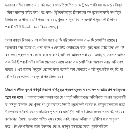
দরপত্র দাখিলে বাধা দেয় । এই ধরনের অপ্রতিযোগিতামূলক টেন্ডার প্রক্রিয়া সরকারের বিপুল
পরিমাণ রাজস্ব ক্ষতির কারণ হয়, কারণ সিন্ডিকেটভুক্ত ঠিকাদাররা কম মূল্যে সরকারি সম্পত্তি
নিলাম করতে পারে । এটি প্রমাণ করে যে, খুলনা গণপূর্ত বিভাগে একটি শক্তিশালী ঠিকাদার-
প্রকৌশলী সিন্ডিকেট চক্র সক্রিয় রয়েছে।
খুলনা গণপূর্ত বিভাগ-১ এর অধীনে প্রায় ৫০টি পরিত্যক্ত ভবন ও ২০টি কোয়ার্টার রয়েছে।
অভিযোগ করা হয়েছে যে, এসব ভবন ও কোয়ার্টার মেরামতের নামে প্রতি বছর কোটি টাকা লোপাট
করা হয়। প্রকৃতপক্ষে কোনো কাজ না করেই এই অর্থ আত্মসাৎ করা হয়। এছাড়াও, জোনাল অফিস
এবং নির্বাহী প্রকৌশলীর অফিস মেরামতের নামে আরও এক কোটি টাকা আত্মসাৎ করার অভিযোগ
রয়েছে । এই ধরনের ‘ভুতুড়ে’ মেরামত কাজ সরকারি অর্থ লোপাটের একটি সুসংগঠিত পদ্ধতি, যা
মাঠ পর্যায়ের কর্মকর্তাদের দ্বারা পরিচালিত হয়।
নিচের সারণীতে খুলনা গণপূর্ত বিভাগে অভিযুক্ত প্রকল্পসমূহের সারসংক্ষেপ ও অভিযোগ যথাক্রমে
তুলে ধরা হলো :
প্রাপ্ত তথ্য প্রমাণ করে যে,গণপূর্ত অধিদপ্তরের অতিরিক্ত প্রধান প্রকৌশলী
ড. মঈনুল ইসলাম এবং খুলনা গণপূর্ত বিভাগের নির্বাহী প্রকৌশলী অমিত ড. মঈনুল ইসলামের মতো
উচ্চপদস্থ কর্মকর্তা যখন রাজনৈতিক পৃষ্ঠপোষকতায় সিন্ডিকেট পরিচালনা করেন, তখন মাঠ পর্যায়ের
কর্মকর্তারা (যেমন: খুলনাতে অমিত কুমার) সেই একই ধরনের অনিয়ম ও দুর্নীতির ধারা অনুসরণ
করে। জি কে শামীমের মতো ঠিকাদার এবং ড. মঈনুল ইসলামের মতো প্রকৌশলীদের