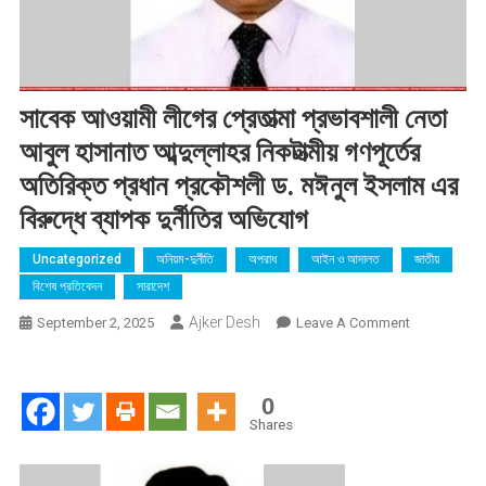
সাবেক আওয়ামী লীগের প্রেতাত্মা প্রভাবশালী নেতা
আবুল হাসানাত আব্দুল্লাহর নিকটাত্মীয় গণপূর্তের
অতিরিক্ত প্রধান প্রকৌশলী ড. মঈনুল ইসলাম এর
বিরুদ্ধে ব্যাপক দুর্নীতির অভিযোগ
Uncategorized
অনিয়ম-দুর্নীতি
অপরাধ
আইন ও আদালত
জাতীয়
বিশেষ প্রতিবেদন
সারাদেশ
Ajker Desh
On
September 2, 2025
Leave A Comment
সাবেক
আওয়ামী
লীগের
0
প্রেতাত্মা
Shares
প্রভাবশালী
নেতা