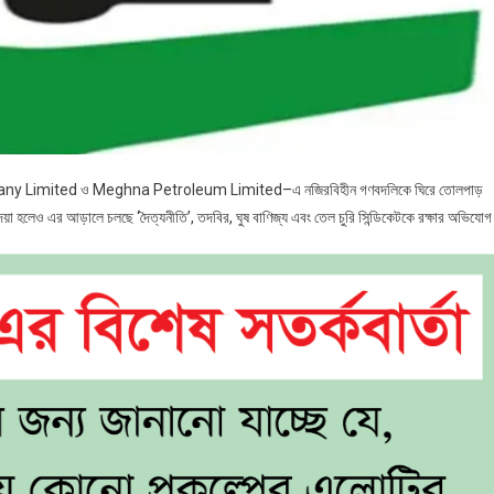
 Company Limited ও Meghna Petroleum Limited–এ নজিরবিহীন গণবদলিকে ঘিরে তোলপাড়
েয়া হলেও এর আড়ালে চলছে ‘দৈত্যনীতি’, তদবির, ঘুষ বাণিজ্য এবং তেল চুরি সিন্ডিকেটকে রক্ষার অভিযো