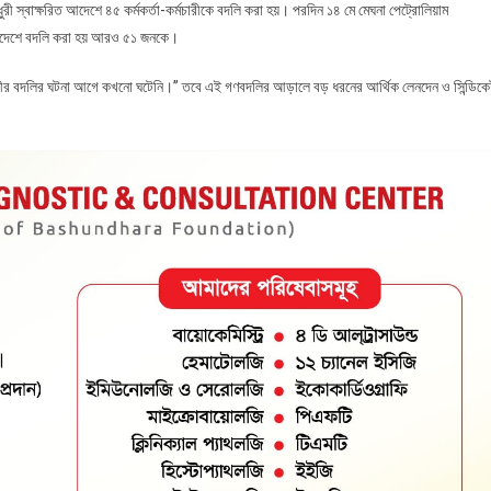
 স্বাক্ষরিত আদেশে ৪৫ কর্মকর্তা-কর্মচারীকে বদলি করা হয়। পরদিন ১৪ মে মেঘনা পেট্রোলিয়াম
েক আদেশে বদলি করা হয় আরও ৫১ জনকে।
কর্মচারীর বদলির ঘটনা আগে কখনো ঘটেনি।” তবে এই গণবদলির আড়ালে বড় ধরনের আর্থিক লেনদেন ও সিন্ডিক