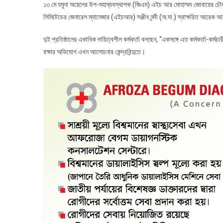
১৩ মে যমুনা অয়েলের উপ-মহাব্যবস্থাপক (জিএম) এইচ আর মোহাম্মদ জোবায়ের চৌধুরী
লিমিটেডের জেনারেল ম্যানেজার (এইচআর) সঞ্জীব নন্দী (অ.দা.) স্বাক্ষরিত আর
দুই প্রতিষ্ঠানের একাধিক দায়িত্বশীল কর্মকর্তা বলছেন, “একসঙ্গে এত কর্মকর্তা-
রক্ষার অভিযোগ এখন আলোচনার কেন্দ্রবিন্দুতে।