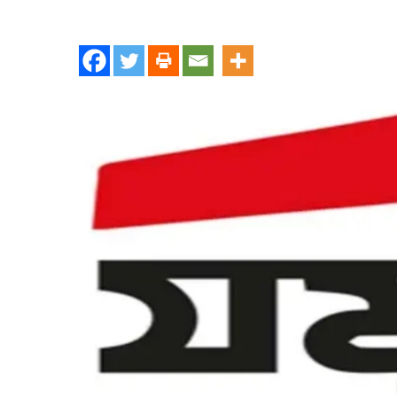
যমুনা-
মেঘনায়
‘গণবদলি
বাণিজ্য’
:
তেল
চোর
সিন্ডিকেটের
সদস্যদেরই
লোভনীয়
পোস্টিংয়ের
অভিযোগ
!