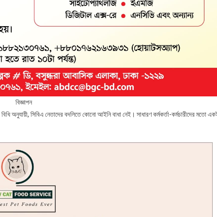
বিজ্ঞাপন
) বিধি অনুযায়ী, সিবিএ নেতাদের বদলিতে কোনো আইনি বাধা নেই। সাধারণ কর্মকর্তা-কর্মচারীদের মতো এক