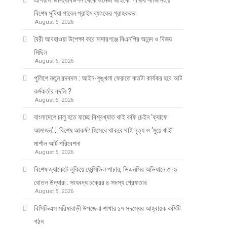
এশিয়ান ডিস্ট্রিবিউশন থেকে ওমেডা জাইকো গাড়ির সার্ভিসিংয়ে
বিশেষ সুবিধা পাবেন প্রাইম ব্যাংকের গ্রাহককর
August 6, 2026
বৈরী আবহাওয়া উপেক্ষা করে মাদারগঞ্জে বিএনপির আনন্দ ও বিজয়
মিছিল
August 6, 2026
পুলিশে নতুন রদবদল : আইন-শৃঙ্খলা ফেরাতে কতটা কার্যকর হবে আট
কর্মকর্তার বদলি ?
August 6, 2026
​​বাংলাদেশে চালু হতে যাচ্ছে বিশ্বখ্যাত থাই কফি চেইন ‘ক্যাফে
আমাজন’ : বিশেষ আকর্ষণ হিসেবে থাকবে থাই নৃত্য ও ‘মুয়ে থাই’
মার্শাল আর্ট পরিবেশনা
August 5, 2026
বিশেষ জ্যাকেটে লুকিয়ে ফেন্সিডিল পাচার, ডিএনসির অভিযানে ৩০৯
বোতল উদ্ধার৷ : সংঘবদ্ধ চক্রের ৪ সদস্য গ্রেফতার
August 5, 2026
বিসিডিএস সরিষাবাড়ী উপজেলা শাখার ১৭ সদস্যের আহ্বায়ক কমিটি
গঠন