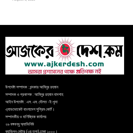
উপদেষ্টা সম্পাদক : খন্দকার আমিনুর রহমান
সম্পাদক ও প্রকাশক : আমিনুর রহমান বাদশাহ
আইন উপদেষ্টা : এস. এম. দৌলত -ই-খুদা
এ্যাডভোকেট বাংলাদেশ সুপ্রিম কোর্ট।
সম্পাদকীয় ও বাণিজ্যিক কার্যালয়
২৬ বঙ্গবন্ধু অ্যাভিনিউ
ব্যাভিলন সেন্টার (৩য় তলা),ঢাকা ১০০০।