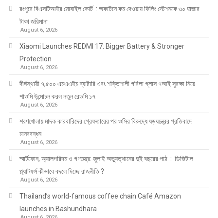
রংপুরে বিএসটিআইর মোবাইল কোর্ট : অকটেনে কম দেওয়ায় ফিলিং স্টেশনকে ৩০ হাজার
টাকা জরিমানা
August 6, 2026
Xiaomi Launches REDMI 17: Bigger Battery & Stronger
Protection
August 6, 2026
দীর্ঘস্থায়ী ৭,৫০০ এমএএইচ ব্যাটারি এবং শক্তিশালী গরিলা গ্লাস ৭আই সুরক্ষা নিয়ে
শাওমি উন্মোচন করল নতুন রেডমি ১৭
August 6, 2026
শরণখোলায় মাদক কারবারিদের গ্রেফতারের পর ওসির বিরুদ্ধে ষড়যন্ত্রের প্রতিবাদে
মানববন্ধন
August 6, 2026
স্মার্টফোন, অ্যালগরিদম ও গণতন্ত্র: জুলাই অভ্যুত্থানের দুই বছরের পাঠ : ডিজিটাল
প্ল্যাটফর্ম কীভাবে বদলে দিচ্ছে রাজনীতি ?
August 6, 2026
Thailand’s world-famous coffee chain Café Amazon
launches in Bashundhara
August 6, 2026