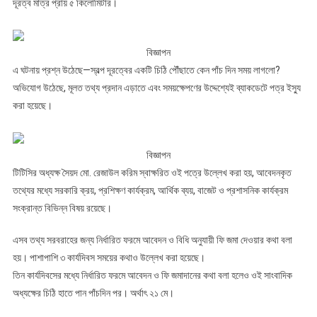
দূরত্ব মাত্র প্রায় ৫ কিলোমিটার।
বিজ্ঞাপন
এ ঘটনায় প্রশ্ন উঠেছে—স্বল্প দূরত্বের একটি চিঠি পৌঁছাতে কেন পাঁচ দিন সময় লাগলো?
অভিযোগ উঠেছে, মূলত তথ্য প্রদান এড়াতে এবং সময়ক্ষেপণের উদ্দেশ্যেই ব্যাকডেটে পত্র ইস্যু
করা হয়েছে।
বিজ্ঞাপন
টিটিসির অধ্যক্ষ সৈয়দ মো. রেজাউল করিম স্বাক্ষরিত ওই পত্রে উল্লেখ করা হয়, আবেদনকৃত
তথ্যের মধ্যে সরকারি ক্রয়, প্রশিক্ষণ কার্যক্রম, আর্থিক ব্যয়, বাজেট ও প্রশাসনিক কার্যক্রম
সংক্রান্ত বিভিন্ন বিষয় রয়েছে।
এসব তথ্য সরবরাহের জন্য নির্ধারিত ফরমে আবেদন ও বিধি অনুযায়ী ফি জমা দেওয়ার কথা বলা
হয়। পাশাপাশি ৩ কার্যদিবস সময়ের কথাও উল্লেখ করা হয়েছে।
তিন কার্যদিবসের মধ্যে নির্ধারিত ফরমে আবেদন ও ফি জমাদানের কথা বলা হলেও ওই সাংবাদিক
অধ্যক্ষের চিঠি হাতে পান পাঁচদিন পর। অর্থাৎ ২১ মে।