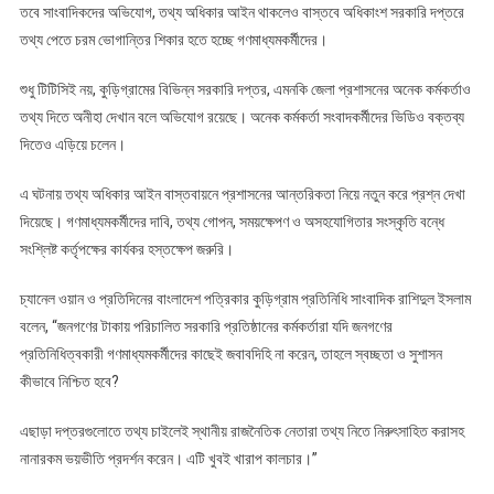
তবে সাংবাদিকদের অভিযোগ, তথ্য অধিকার আইন থাকলেও বাস্তবে অধিকাংশ সরকারি দপ্তরে
তথ্য পেতে চরম ভোগান্তির শিকার হতে হচ্ছে গণমাধ্যমকর্মীদের।
শুধু টিটিসিই নয়, কুড়িগ্রামের বিভিন্ন সরকারি দপ্তর, এমনকি জেলা প্রশাসনের অনেক কর্মকর্তাও
তথ্য দিতে অনীহা দেখান বলে অভিযোগ রয়েছে। অনেক কর্মকর্তা সংবাদকর্মীদের ভিডিও বক্তব্য
দিতেও এড়িয়ে চলেন।
এ ঘটনায় তথ্য অধিকার আইন বাস্তবায়নে প্রশাসনের আন্তরিকতা নিয়ে নতুন করে প্রশ্ন দেখা
দিয়েছে। গণমাধ্যমকর্মীদের দাবি, তথ্য গোপন, সময়ক্ষেপণ ও অসহযোগিতার সংস্কৃতি বন্ধে
সংশ্লিষ্ট কর্তৃপক্ষের কার্যকর হস্তক্ষেপ জরুরি।
চ্যানেল ওয়ান ও প্রতিদিনের বাংলাদেশ পত্রিকার কুড়িগ্রাম প্রতিনিধি সাংবাদিক রাশিদুল ইসলাম
বলেন, “জনগণের টাকায় পরিচালিত সরকারি প্রতিষ্ঠানের কর্মকর্তারা যদি জনগণের
প্রতিনিধিত্বকারী গণমাধ্যমকর্মীদের কাছেই জবাবদিহি না করেন, তাহলে স্বচ্ছতা ও সুশাসন
কীভাবে নিশ্চিত হবে?
এছাড়া দপ্তরগুলোতে তথ্য চাইলেই স্থানীয় রাজনৈতিক নেতারা তথ্য নিতে নিরুৎসাহিত করাসহ
নানারকম ভয়ভীতি প্রদর্শন করেন। এটি খুবই খারাপ কালচার।”