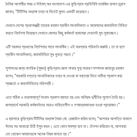
দৈনিক আগামীর সময় ও টাইমস্ অব বাংলাদেশ-এর কুড়িগ্রাম প্রতিনিধি তামজিদ হাসান তুরাগ
জানান, “টিটিসির অধ্যক্ষ তথ্য না দিতেই মুলত এমনটি করেছেন।
যেখানে দেশের প্রধানমন্ত্রী তারেক রহমান স্বাধীন সাংবাদিকতা ও আমলাদের জবাবদিতা নিশ্চিত
করতে নির্দেশনা দিয়েছেন সেখানে জেলার কিছু কর্মকর্তা ক্যামেরা দেখলেই মুখ লুকাচ্ছেন।
এটি সরকার প্রধানের নির্দেশনার সাথে সাংঘর্ষিক। এই অবস্থার পরিবর্তন জরুরি। তা না হলে
স্বাধীন সাংবাদিকতা, জবাবদিহিতা মুখ থুবড়ে পরবে।”
সুশাসনের জন্য নাগরিক (সুজন) কুড়িগ্রাম জেলা শাখার যুগ্ম সাধারণ সম্পাদক জাহানুর রহমান
বলেন, “সরকারি দপ্তরে সাংবাদিকদের তথ্য না দেওয়া বা বক্তব্য দিতে অনীহা প্রকাশ করা
স্বচ্ছতা ও জবাবদিহিতার পরিপন্থী।
এতে সঠিক ও ভারসাম্যপূর্ণ সংবাদ প্রকাশ ব্যাহত হয় এবং অনিয়ম-দুর্নীতির সুযোগ তৈরি হয়।
জনস্বার্থে সরকারি কর্মকর্তাদের আরও দায়িত্বশীল ও গণমাধ্যমবান্ধব হওয়া প্রয়োজন।”
এ ব্যাপারে কুড়িগ্রাম টিটিসির অধ্যক্ষ সৈয়দ মো. রেজাউল করিম বলেন, “আপনার আপত্তি থাকলে
ঈদের পর আবারো চিঠি ইস্যু করব। এতে কোন সমস্যা হবে না। টেনশন করিয়েন না, আপনারা
তো বোঝেন আমাদেরকে অনেক নিয়ম মানতে হয়।”