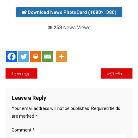
📸 Download News PhotoCard (1080×1080)
👁️
258
News Views
Post
খুলনার ডুমুরিয়ায় জমে উঠছে খর্নিয়া পশুহাট, চাহিদা বেশি মাঝারি গরুর
ডেপুটি স্পীকারের উদ্দ্যেগে সেতু প্রকল্প অনুমোদন : দুর্গাপুরে বইছে ঈদের আমেজ
navigation
Leave a Reply
Your email address will not be published.
Required fields
are marked
*
Comment
*