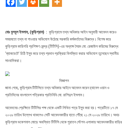
মিলছে
না
তথ্য
:
আমলাদের
মোঃ বুলবুল ইসলাম, (কুড়িগ্রাম) :
কুড়িগ্রামে তথ্য অধিকার আইন অনুযায়ী আবেদন করেও
বিরুদ্ধে
সময়মতো তথ্য না পাওয়ার অভিযোগ উঠেছে সরকারি কর্মকর্তাদের বিরুদ্ধে। বিশেষ করে
সাংবাদিক
কুড়িগ্রাম কারিগরি প্রশিক্ষণ কেন্দ্র (টিটিসি)-এর অধ্যক্ষ সৈয়দ মো. রেজাউল করিমের বিরুদ্ধে
মহলে
‘ব্যাকডেটে’ চিঠি ইস্যু করে তথ্য প্রদান প্রক্রিয়া বিলম্বিত করার অভিযোগ তুলেছেন স্থানীয়
অসন্তোষ
সাংবাদিকরা।
বিজ্ঞাপন
জানা গেছে, কুড়িগ্রাম টিটিসিতে তথ্য অধিকার আইনে আবেদন করেন চ্যানেল ওয়ান ও
প্রতিদিনের বাংলাদেশ পত্রিকার প্রতিনিধি মো. রাশিদুল ইসলাম।
আবেদনের প্রেক্ষিতে টিটিসির পক্ষ থেকে একটি লিখিত পত্র ইস্যু করা হয়। পত্রটিতে ১৭ মে
২০২৬ তারিখ উল্লেখ থাকলেও সেটি আবেদনকারীর হাতে পৌঁছে ২১ মে ২০২৬ তারিখে। অথচ
কুড়িগ্রাম ভকেশনাল মোড়ে অবস্থিত টিটিসি থেকে পুরাতন স্টেশন এলাকায় আবেদনকারীর বাড়ির