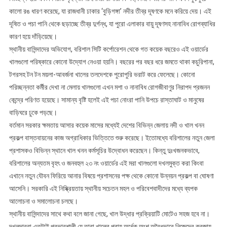
কালো রঙ ধারণ করেছে, যা রাজধানী ঢাকার ‘বুড়িগঙ্গা’ নদীর তীব্র দূষণকে মনে করিয়ে দেয়। এই
দূষিত ও পচা পানি থেকে ছড়াচ্ছে তীব্র দুর্গন্ধ, যা পুরো এলাকার বায়ু দূষণসহ নানাবিধ রোগব্যাধির
কারণ হয়ে দাঁড়িয়েছে।
স্থানীয় বাসিন্দাদের অভিযোগ, বরিশাল সিটি কর্পোরেশন থেকে গত কয়েক বছরেও এই ওয়ার্ডের
খালগুলো পরিষ্কারে কোনো উদ্যোগ নেওয়া হয়নি। বছরের পর বছর ধরে জমতে থাকা কচুরিপানা,
টগরসহ টন টন ময়লা-আবর্জনা খালের তলদেশকে পুরোপুরি ভরাট করে ফেলেছে। কোনো
পরিচ্ছন্নতা কর্মীর দেখা না মেলায় খালগুলো এখন মশা ও নানাবিধ রোগজীবাণুর নিরাপদ প্রজনন
কেন্দ্রে পরিণত হয়েছে। সামান্য বৃষ্টি হলেই এই পচা নোংরা পানি উপচে রাস্তাঘাট ও মানুষের
বাড়িঘরে ঢুকে পড়ছে।
বর্তমান সরকার ক্ষমতায় আসার কয়েক মাসের মধ্যেই দেশের বিভিন্ন জেলায় নদী ও খাল খনন
প্রকল্প বাস্তবায়নের কাজ অগ্রাধিকার ভিত্তিতে শুরু করেছে। ইতোমধ্যে বরিশালের নতুন জেলা
প্রশাসকও বিভিন্ন স্থানে খাল খনন কর্মসূচির উদ্বোধন করেছেন। কিন্তু দুঃখজনকভাবে,
বরিশালের অন্যতম বৃহৎ ও জনবহুল ২৩ নং ওয়ার্ডের এই মরা খালগুলো দখলমুক্ত করা কিংবা
এখানে নতুন যৌবন ফিরিয়ে আনার বিষয়ে প্রশাসনের পক্ষ থেকে কোনো উন্নয়ন প্রকল্প বা ঘোষণা
আসেনি। সরকারি এই নিষ্ক্রিয়তায় স্থানীয় সচেতন মহল ও পরিবেশবাদীদের মধ্যে ব্যপক
আলোচনা ও সমালোচনা চলছে।
স্থানীয় বাসিন্দাদের সাথে কথা বলে জানা গেছে, খাল উদ্ধার প্রক্রিয়াটি মোটেও সহজ হবে না।
দখলদাররা এতটাই প্রভাবশালী যে তারা খালের প্রায় অর্ধেক অংশ অবৈধভাবে নিজেদের কবজায়