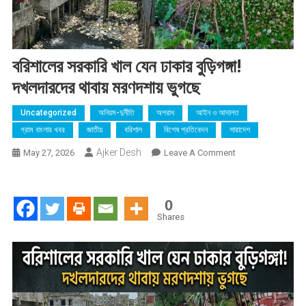
বরিশালের সরকারি খাল যেন ঢাকার বুড়িগঙ্গা!
দখলদারদের থাবায় মরণদশায় ভুগছে
Uncategorized
অনিয়ম-দুর্নীতি
অপরাধ
আইন ও আদালত
গ্রাম বাংলার খবর
জাতীয়
বরিশাল
বিশেষ প্রতিবেদন
সারাদেশ
Ajker Desh
On
May 27, 2026
Leave A Comment
বরিশালের
সরকারি
খাল
0
যেন
Shares
ঢাকার
বুড়িগঙ্গা!
দখলদারদের
থাবায়
মরণদশায়