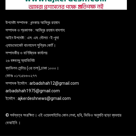
উপদেষ্টা সম্পাদক : খন্দকার আমিনুর রহমান
সম্পাদক ও প্রকাশক : আমিনুর রহমান বাদশাহ
আইন উপদেষ্টা : এস. এম. দৌলত -ই-খুদা
এ্যাডভোকেট বাংলাদেশ সুপ্রিম কোর্ট।
সম্পাদকীয় ও বাণিজ্যিক কার্যালয়
২৬ বঙ্গবন্ধু অ্যাভিনিউ
ব্যাভিলন সেন্টার (৩য় তলা),ঢাকা ১০০০।
ফোনঃ ০১৭১৫৮৮০২৭৭
সম্পাদক ইমেইল : arbadshah12@gmail.com
arbadshah1975@gmail.com
ইমেইল : ajkerdeshnews@gmail.com
© সর্বস্বত্ব সংরক্ষিত। এই ওয়েবসাইটের কোন লেখা, ছবি, ভিডিও অনুমতি ছাড়া ব্যবহার
বেআইনি ।