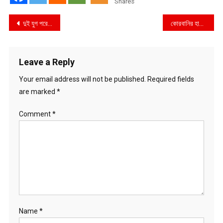
Shares
Post
দুই যুগ পরে জোয়ার ভাটা ফিরেছে পূর্ব সুন্দরবনের আড়ুয়ারবেড় ও খড়মা খালে
কোরবানির হাট থেকে থানার নিরাপত্তা বলয়ে: অ্যালবিনো মহিষ ‘ডোনাল্ড ট্রাম্প’ নিয়ে দেশজুড়ে তোলপাড় !
navigation
Leave a Reply
Your email address will not be published.
Required fields
are marked
*
Comment
*
Name
*