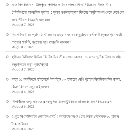
সাংবাদিক নির্যাতন- উলিপুরে পেশাগত দায়িত্ব পালনে গিয়ে নির্যাতনের শিকার স্টার
টেলিভিশনের সাংবাদিক জুবাইর : জুলাই গণঅভ্যুত্থান দিবসের অনুষ্ঠানস্থল থেকে টেনে বের
করে পিটালো বিএনপি-ছাত্রদল
August 7, 2026
বিএসটিআইয়ের ল্যাব টেস্টে ভয়াবহ তথ্য: বাজারের ৮ ব্র্যান্ডের ফর্সাকারী ক্রিমে প্রাণঘাতী
মাত্রার মার্কারি, প্রশ্নের মুখে তদারকি ব্যবস্থা !
August 7, 2026
হাসিনার দিল্লিতে মিডিয়া ব্রিফিং ঘিরে তীব্র ক্ষোভ ঢাকার : ভারতের ভূমিকা নিয়ে পররাষ্ট্র
মন্ত্রণালয়ের কড়া প্রতিক্রিয়া
August 7, 2026
মাত্র ১১ কার্যদিবসে হাইকোর্টে নিষ্পত্তি ৫০ হাজারের বেশি পুরাতন ক্রিমিনাল মিস মামলা,
বিচার বিভাগে নতুন মাইলফলক
August 6, 2026
শিক্ষার্থীদের জন্য দারাজে এক্সক্লুসিভ ডিসকাউন্ট নিয়ে আসছে রিয়েলমি সি১০০এক্স
August 6, 2026
রংপুরে বিএসটিআইর মোবাইল কোর্ট : অকটেনে কম দেওয়ায় ফিলিং স্টেশনকে ৩০ হাজার
টাকা জরিমানা
August 6, 2026