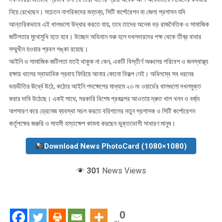
নিয়ে রেখেছেন। সচেতন নাগরিকদের মন্তব্য, সিটি কর্পোরেশন বা জেলা প্রশাসন যদি
আন্তরিকভাবে এই খালগুলো উদ্ধার করতে যায়, তবে তাদের অনেক বড় রাজনৈতিক ও সামাজিক
জটিলতার মুখোমুখি হতে হবে। উচ্ছেদ অভিযান শুরু হলে দখলদারদের পক্ষ থেকে তীব্র বাধার
সম্মুখীন হওয়ার প্রবল শঙ্কা রয়েছে।
আইনি ও সামাজিক জটিলতা যতই থাকুক না কেন, একটি বিস্তীর্ণ অঞ্চলের পরিবেশ ও জনস্বাস্থ্য
রক্ষায় খালের স্বাভাবিক প্রবাহ ফিরিয়ে আনার কোনো বিকল্প নেই। অবিলম্বে সব ধরনের
ভয়ভীতির ঊর্ধ্বে উঠে, কঠোর আইনি পদক্ষেপের মাধ্যমে ২৩ নং ওয়ার্ডের খালগুলো দখলমুক্ত
করার দাবি উঠেছে। একই সাথে, সরকারি বিশেষ প্রকল্পের আওতায় দ্রুত খাল খনন ও বর্জ্য
অপসারণ করে ড্রেনেজ ব্যবস্থা সচল করতে বরিশালের নতুন প্রশাসক ও সিটি কর্পোরেশন
কর্তৃপক্ষের জরুরি ও সাহসী হস্তক্ষেপ কামনা করছেন ভুক্তভোগী সাধারণ মানুষ।
Download News PhotoCard (1080×1080)
301
News Views
0