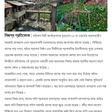
ভুগছে
নিজস্ব প্রতিবেদক :
বরিশাল সিটি কর্পোরেশনের বৃহত্তম ২৩ নং ওয়ার্ডের অভ্যন্তরীণ
সরকারি খালগুলো এখন প্রভাবশালী দখলদারদের থাবায় মরণদশায় পরিণত হয়েছে। নির্বিচারে
খালের পাড় দখল, অবৈধ স্থাপনা নির্মাণ এবং দীর্ঘদিনের প্রশাসনিক উদাসীনতায় পুরো এলাকার
ড্রেনেজ ব্যবস্থা ভেঙে পড়েছে। বর্তমান সরকারের অন্যান্য জেলায় খাল খনন উদ্যোগের
বিপরীতে বরিশালের এই বৃহত্তম ওয়ার্ডটি চরম অবহেলার শিকার থাকায় স্থানীয় সচেতন মহলে
ব্যপক ক্ষোভ ও সমালোচনার ঝড় উঠেছে।
সরেজমিনে দেখা গেছে, অত্র এলাকার বিভিন্ন খালের পাড় দখল করে গড়ে উঠেছে অবৈধ
দোকানপাট ও বহুতল ভবন। এমনকি খালের জায়গা সংকুচিত করে কেউ কেউ নিজস্ব সুবিধার্থে
অবৈধভাবে ব্রিজ বা কালভার্ট নির্মাণ করেছেন। যার ফলে একসময়ের প্রমত্তা খালগুলো এখন সরু
নালায় রূপ নিয়েছে।
ভয়াবহ বিষয় হলো, খালের পানি প্রবাহকে বাধাগ্রস্ত করার পাশাপাশি আশপাশের বাসা-বাড়ির
ময়লা পানি নিষ্কাশনের পাইপ সরাসরি খালের মধ্যে জুড়ে দেওয়া হয়েছে। নদীর সাথে সংযোগ
বিচ্ছিন্ন হয়ে এবং দিনরাত গৃহস্থালির নোংরা রাসায়নিক বর্জ্য মিশে খালের পানি এখন কুচকুচে