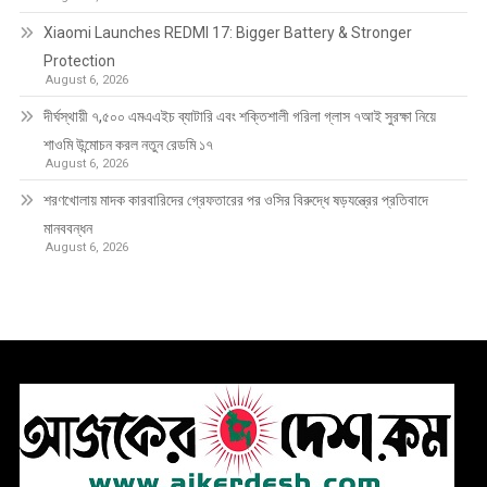
Xiaomi Launches REDMI 17: Bigger Battery & Stronger
Protection
August 6, 2026
দীর্ঘস্থায়ী ৭,৫০০ এমএএইচ ব্যাটারি এবং শক্তিশালী গরিলা গ্লাস ৭আই সুরক্ষা নিয়ে
শাওমি উন্মোচন করল নতুন রেডমি ১৭
August 6, 2026
শরণখোলায় মাদক কারবারিদের গ্রেফতারের পর ওসির বিরুদ্ধে ষড়যন্ত্রের প্রতিবাদে
মানববন্ধন
August 6, 2026