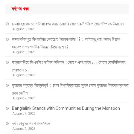
সর্বশেষ খবর
ঢাকায় ২য় বাংলাদেশ লিবারেশন ওয়ার কোর্সের ৫৪তম কমিশনিং ও ফেলোশিপ ডে উদ্‌যাপন
August 8, 2026
জঙ্গল সলিমপুরে কি রাষ্ট্রের ভেতরেই ‘আরেক রাষ্ট্র ’? : আইনশৃঙ্খলা, অবৈধ বিদ্যুৎ
সংযোগ ও প্রশাসনিক নিয়ন্ত্রণ নিয়ে প্রশ্ন ?
August 8, 2026
যাত্রাবাড়ীতে ডিএনসি’র ঝটিকা অভিযান : সোহাগ এক্সপ্রেসে ১০০ বোতল ফেনসিডিলসহ
গ্রেপ্তার ১
August 8, 2026
ফুয়াদের বক্তব্য ‘বিদ্বেষপূর্ণ’ : ঢাকা বিশ্ববিদ্যালয়ের সুনাম রক্ষায় ফুয়াদের বিরুদ্ধে ব্যবস্থা
চেয়ে নোটিশ
August 7, 2026
Banglalink Stands with Communities During the Monsoon
August 7, 2026
বর্ষায় মানুষের পাশে বাংলালিংক
August 7, 2026