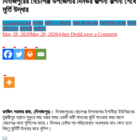
দিনাজপুরের বোচাগঞ্জ উপজেলায় দিনভর জল্পনা কল্পনা শেষে
মুর্তি উদ্ধার
Uncategorized
অপরাধ
আইন ও আদালত
গ্রাম বাংলার খবর
প্রশাসনিক সংবাদ
বিশেষ
প্রতিবেদন
রাজশাহী
সারাদেশ
on
May 28, 2026
May 28, 2026
Ajker Desh
Leave a Comment
দিনাজপুরের
বোচাগঞ্জ
উপজেলায়
দিনভর
জল্পনা
কল্পনা
শেষে
মুর্তি
উদ্ধার
রনজিৎ সরকার রাজ, (দিনাজপুর) :
দিনাজপুরের বোচাগঞ্জ উপজেলার ইশানীয়া ইউনিয়নের
মুরারীপুর গ্রামে পুকুরে মাছ ধরার সময় একটি কষ্টি পাথরের মুর্তি পাওয়ার খবর আসে
বোচাগঞ্জ থানা পুলিশের কাছে। দিনভর চেষ্টার পর পরিত্যাক্ত অবস্থায় ধান ক্ষেত হতে
বিষ্ণু মুর্তিটি উদ্ধার করে পুলিশ।