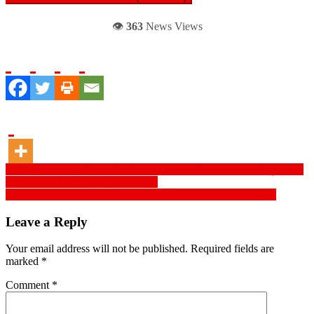
👁️
363
News Views
Post
হাসপাতালে ডাক্তারের উপর শ্রমিক লীগ নেতার হামলা ৫দিনেও মামলা নেয়নি পুলিশ একি
অভিযোগে একাধিক পরিবারের সংবাদ সম্মেলন
navigation
নরসিংদীতে পাতিলের ভেতর আটকে গেলো শিশুর মাথা, ওয়ার্কশপে নিয়ে অপসারণ
Leave a Reply
Your email address will not be published.
Required fields are
marked
*
Comment
*