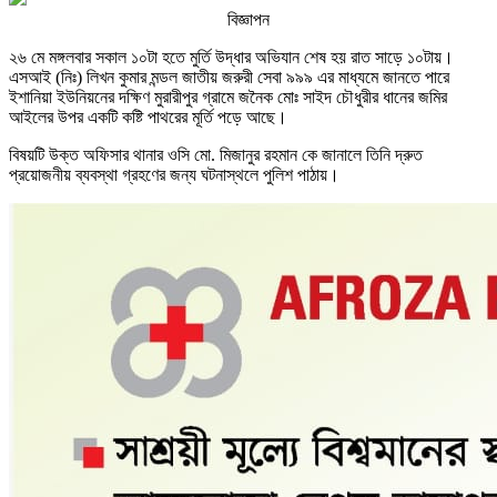
বিজ্ঞাপন
২৬ মে মঙ্গলবার সকাল ১০টা হতে মুর্তি উদ্ধার অভিযান শেষ হয় রাত সাড়ে ১০টায়।
এসআই (নিঃ) লিখন কুমার মন্ডল জাতীয় জরুরী সেবা ৯৯৯ এর মাধ্যমে জানতে পারে
ইশানিয়া ইউনিয়নের দক্ষিণ মুরারীপুর গ্রামে জনৈক মোঃ সাইদ চৌধুরীর ধানের জমির
আইলের উপর একটি কষ্টি পাথরের মূর্তি পড়ে আছে।
বিষয়টি উক্ত অফিসার থানার ওসি মো. মিজানুর রহমান কে জানালে তিনি দ্রুত
প্রয়োজনীয় ব্যবস্থা গ্রহণের জন্য ঘটনাস্থলে পুলিশ পাঠায়।