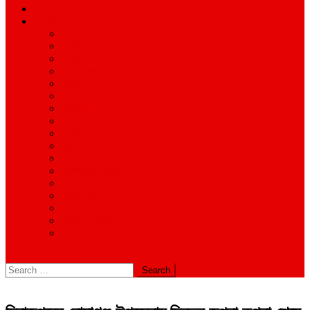
শিক্ষাঙ্গন
অন্যান্য
আইন ও আদালত
অর্থনীতি
বানিজ্য
জীবন-যাপন
সাহিত্য
অনিয়ম-দুর্নীতি
ইতিহাস ঐতিহ্য
উপ-সম্পাদকীয়/মতামত
কর্পোরেট সংবাদ
গ্রাম বাংলার খবর
দুর্ঘটনার সংবাদ
প্রশাসনিক সংবাদ
বিশেষ প্রতিবেদন
মানবিক খবর
সংগঠন সংবাদ
সাহিত্য-সংস্কৃতি
বিবিধ
site mode button
Search
for: