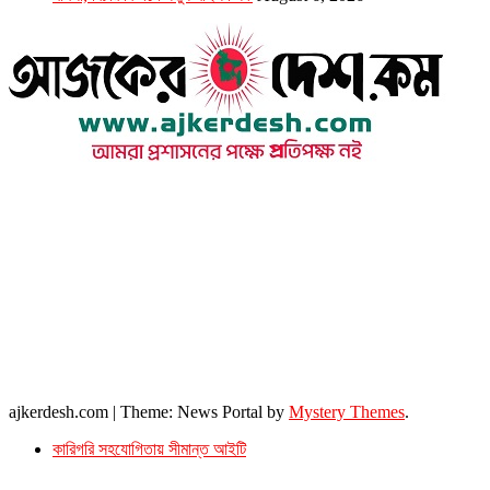
উপদেষ্টা সম্পাদক : খন্দকার আমিনুর রহমান
সম্পাদক ও প্রকাশক : আমিনুর রহমান বাদশাহ
আইন উপদেষ্টা : এস. এম. দৌলত -ই-খুদা
এ্যাডভোকেট বাংলাদেশ সুপ্রিম কোর্ট।
সম্পাদকীয় ও বাণিজ্যিক কার্যালয়
২৬ বঙ্গবন্ধু অ্যাভিনিউ
ব্যাভিলন সেন্টার (৩য় তলা),ঢাকা ১০০০।
ফোনঃ ০১৭১৫৮৮০২৭৭
সম্পাদক ইমেইল : arbadshah12@gmail.com
arbadshah1975@gmail.com
ইমেইল : ajkerdeshnews@gmail.com
© সর্বস্বত্ব সংরক্ষিত। এই ওয়েবসাইটের কোন লেখা, ছবি, ভিডিও অনুমতি ছাড়া ব্যবহার বেআইনি ।
ajkerdesh.com
|
Theme: News Portal by
Mystery Themes
.
কারিগরি সহযোগিতায় সীমান্ত আইটি