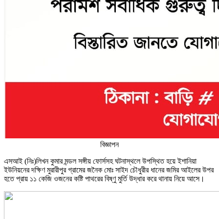
বিজ্ঞাপন
এসআই (নিঃ)লিখন কুমার মন্ডল সঙ্গীয় ফোর্সসহ ঘটনাস্থলে উপস্থিত হয়ে ইশানিয়া
ইউনিয়নের দক্ষিণ মুরারীপুর গ্রামের জনৈক মোঃ সাইদ চৌধুরীর ধানের জমির আইলের উপর
হতে প্রায় ১১ কেজি ওজনের কষ্টি পাথরের বিষ্ণু মুর্তি উদ্ধার করে থানায় নিয়ে আসে।