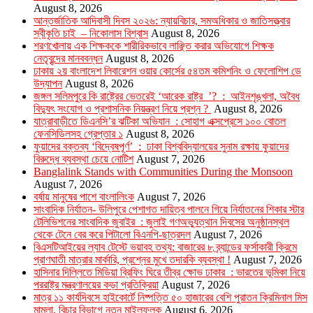
August 8, 2026
আন্তর্জাতিক আদিবাসী দিবস ২০২৬: ন্যায়বিচার, সমঅধিকার ও জাতিসত্ত্বার
স্বীকৃতি চাই – নিকোলাস বিশ্বাস
August 8, 2026
শরণখোলায় এক শিক্ষককে শারীরিকভাবে লাঞ্ছিত করার অভিযোগে শিক্ষক
নেতৃবৃন্দের মানববন্ধন
August 8, 2026
ঢাকায় ২য় বাংলাদেশ লিবারেশন ওয়ার কোর্সের ৫৪তম কমিশনিং ও ফেলোশিপ ডে
উদ্‌যাপন
August 8, 2026
জঙ্গল সলিমপুরে কি রাষ্ট্রের ভেতরেই ‘আরেক রাষ্ট্র ’? : আইনশৃঙ্খলা, অবৈধ
বিদ্যুৎ সংযোগ ও প্রশাসনিক নিয়ন্ত্রণ নিয়ে প্রশ্ন ?
August 8, 2026
যাত্রাবাড়ীতে ডিএনসি’র ঝটিকা অভিযান : সোহাগ এক্সপ্রেসে ১০০ বোতল
ফেনসিডিলসহ গ্রেপ্তার ১
August 8, 2026
ফুয়াদের বক্তব্য ‘বিদ্বেষপূর্ণ’ : ঢাকা বিশ্ববিদ্যালয়ের সুনাম রক্ষায় ফুয়াদের
বিরুদ্ধে ব্যবস্থা চেয়ে নোটিশ
August 7, 2026
Banglalink Stands with Communities During the Monsoon
August 7, 2026
বর্ষায় মানুষের পাশে বাংলালিংক
August 7, 2026
সাংবাদিক নির্যাতন- উলিপুরে পেশাগত দায়িত্ব পালনে গিয়ে নির্যাতনের শিকার স্টার
টেলিভিশনের সাংবাদিক জুবাইর : জুলাই গণঅভ্যুত্থান দিবসের অনুষ্ঠানস্থল
থেকে টেনে বের করে পিটালো বিএনপি-ছাত্রদল
August 7, 2026
বিএসটিআইয়ের ল্যাব টেস্টে ভয়াবহ তথ্য: বাজারের ৮ ব্র্যান্ডের ফর্সাকারী ক্রিমে
প্রাণঘাতী মাত্রার মার্কারি, প্রশ্নের মুখে তদারকি ব্যবস্থা !
August 7, 2026
হাসিনার দিল্লিতে মিডিয়া ব্রিফিং ঘিরে তীব্র ক্ষোভ ঢাকার : ভারতের ভূমিকা নিয়ে
পররাষ্ট্র মন্ত্রণালয়ের কড়া প্রতিক্রিয়া
August 7, 2026
মাত্র ১১ কার্যদিবসে হাইকোর্টে নিষ্পত্তি ৫০ হাজারের বেশি পুরাতন ক্রিমিনাল মিস
মামলা, বিচার বিভাগে নতুন মাইলফলক
August 6, 2026