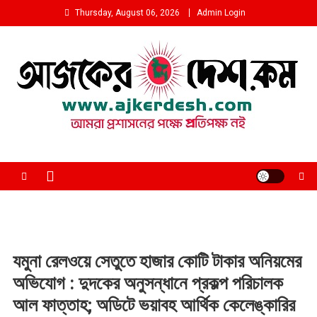
Skip
Thursday, August 06, 2026
Admin Login
to
content
আমরা প্রশাসনের পক্ষে প্রতিপক্ষ নই
যমুনা রেলওয়ে সেতুতে হাজার কোটি টাকার অনিয়মের
অভিযোগ : দুদকের অনুসন্ধানে প্রকল্প পরিচালক
আল ফাত্তাহ; অডিটে ভয়াবহ আর্থিক কেলেঙ্কারির