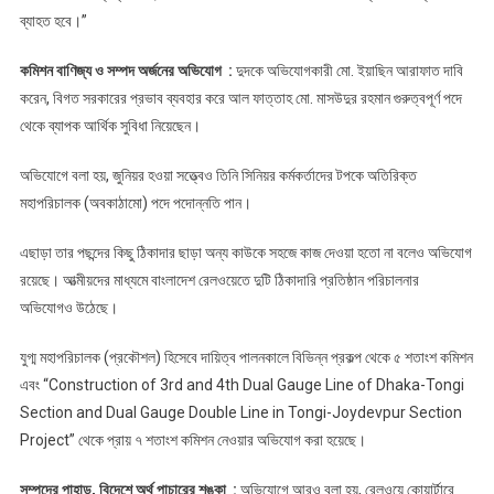
ব্যাহত হবে।”
কমিশন বাণিজ্য ও সম্পদ অর্জনের অভিযোগ :
দুদকে অভিযোগকারী মো. ইয়াছিন আরাফাত দাবি
করেন, বিগত সরকারের প্রভাব ব্যবহার করে আল ফাত্তাহ মো. মাসউদুর রহমান গুরুত্বপূর্ণ পদে
থেকে ব্যাপক আর্থিক সুবিধা নিয়েছেন।
অভিযোগে বলা হয়, জুনিয়র হওয়া সত্ত্বেও তিনি সিনিয়র কর্মকর্তাদের টপকে অতিরিক্ত
মহাপরিচালক (অবকাঠামো) পদে পদোন্নতি পান।
এছাড়া তার পছন্দের কিছু ঠিকাদার ছাড়া অন্য কাউকে সহজে কাজ দেওয়া হতো না বলেও অভিযোগ
রয়েছে। আত্মীয়দের মাধ্যমে বাংলাদেশ রেলওয়েতে দুটি ঠিকাদারি প্রতিষ্ঠান পরিচালনার
অভিযোগও উঠেছে।
যুগ্ম মহাপরিচালক (প্রকৌশল) হিসেবে দায়িত্ব পালনকালে বিভিন্ন প্রকল্প থেকে ৫ শতাংশ কমিশন
এবং “Construction of 3rd and 4th Dual Gauge Line of Dhaka-Tongi
Section and Dual Gauge Double Line in Tongi-Joydevpur Section
Project” থেকে প্রায় ৭ শতাংশ কমিশন নেওয়ার অভিযোগ করা হয়েছে।
সম্পদের পাহাড়, বিদেশে অর্থ পাচারের শঙ্কা :
অভিযোগে আরও বলা হয়, রেলওয়ে কোয়ার্টারে