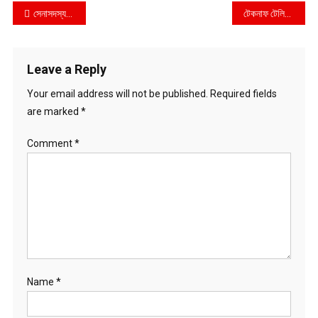
Post
সেনাসদস্যদের সঙ্গে ঈদুল আযহার আনন্দ ভাগাভাগি এবং শুভেচ্ছা বিনিময় করেছেন মাননীয় প্রধানমন্ত্রী তারেক রহমান
টেকনাফ টেলিভিশন জার্নালিস্ট সোসাইটির আহ্বায়ক আকাশ সদস্য সচিব সোহেল
navigation
Leave a Reply
Your email address will not be published.
Required fields
are marked
*
Comment
*
Name
*