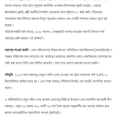
বসবাস করলেও তার নামে বসুন্ধরা আবাসিক এলাকায় বিলাসবহুল ফ্ল্যাট রয়েছে। এছাড়া
কক্সবাজারে ফ্ল্যাট, স্ত্রী নাজনীন/নাসরিন হোসেনের নামে পূর্বাচলে ১০ কাঠা জমি, পরিবারের
সদস্যদের নামে বিভিন্ন ব্যাংকে বিপুল অঙ্কের লেনদেন এবং বেনামী সম্পদের তথ্যও তুলে ধরা
হয়েছে।
অভিযোগকারী দাবি করেন, ২০৩১ সালের ১ ফেব্রুয়ারি অবসরে যাওয়ার আগেই বিদেশে অর্থ
পাচারের চেষ্টা করছেন এই কর্মকর্তা।
বক্তব্য পাওয়া যায়নি :
এসব অভিযোগের বিষয়ে জানতে অতিরিক্ত মহাপরিচালক (অবকাঠামো) ও
প্রকল্প পরিচালক আল ফাত্তাহ মো. মাসউদুর রহমানের মোবাইল ফোনে একাধিকবার যোগাযোগের
চেষ্টা করা হলেও তিনি ফোন রিসিভ করেননি। ফলে তার কোনো বক্তব্য পাওয়া যায়নি।
পটভূমি
: ২০০৮ সালে বঙ্গবন্ধু সেতুতে ফাটল দেখা দেওয়ার পর ট্রেন চলাচলের গতি ঘণ্টায় ২০
কিলোমিটারে নামিয়ে আনা হয়। এতে সময় অপচয়, শিডিউল বিপর্যয় এবং যাত্রী ভোগান্তি বাড়তে
থাকে।
এ পরিস্থিতিতে যমুনা নদীর ওপর আলাদা রেলসেতু নির্মাণের উদ্যোগ নেয় তৎকালীন আওয়ামী লীগ
সরকার। প্রায় ১৬ হাজার ৭৮১ কোটি ৯৬ লাখ টাকা ব্যয়ের প্রকল্পটির বড় অংশের অর্থায়ন করে
জাপান আন্তর্জাতিক সহযোগিতা সংস্থা (জাইকা)।