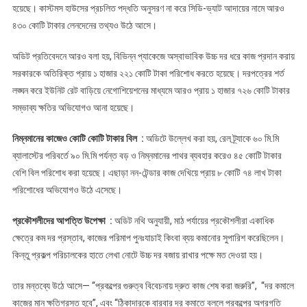
হয়েছে। কাস্টমস হাউসের প্রচলিত পদ্ধতি অনুসরণ না করে সিডি-ভ্যাট আদায়ের নামে আরও
৪৩০ কোটি টাকার লেনদেনের তথ্যও উঠে আসে।
অডিট প্রতিবেদনে আরও বলা হয়, বিভিন্ন প্যাকেজে অস্বাভাবিক উচ্চ দর ধরে কাজ প্রদান করায়
সরকারকে অতিরিক্ত প্রায় ১ হাজার ২২১ কোটি টাকা পরিশোধ করতে হয়েছে। দরপত্রের শর্ত
লঙ্ঘন করে ইউনিট রেট বাড়িয়ে নেগোশিয়েশনের মাধ্যমে আরও প্রায় ১ হাজার ৭২৬ কোটি টাকার
সম্ভাব্য ক্ষতির অভিযোগও আনা হয়েছে।
নিম্নমানের কাজেও কোটি কোটি টাকার বিল :
অডিটে উল্লেখ করা হয়, রেল ট্র্যাকে ৬০ মি.মি
ব্যালাস্টের পরিবর্তে ৯০ মি.মি পর্যন্ত বড় ও নিম্নমানের পাথর ব্যবহার করেও ৪৫ কোটি টাকার
বেশি বিল পরিশোধ করা হয়েছে। এছাড়া নন-টেন্ডার কাজ দেখিয়ে প্রায় ৮ কোটি ৭৪ লাখ টাকা
পরিশোধের অভিযোগও উঠে এসেছে।
প্রকৌশলীদের আপত্তি উপেক্ষা :
অডিট নথি অনুযায়ী, মাঠ পর্যায়ের প্রকৌশলীরা একাধিক
ক্ষেত্রে কম দর প্রস্তাব, কাজের পরিমাপ পুনঃযাচাই কিংবা ব্যয় কমানোর সুপারিশ করেছিলেন।
কিন্তু প্রকল্প পরিচালকের হাতে লেখা নোটে উচ্চ দর বজায় রাখার পক্ষে মত দেওয়া হয়।
তার মন্তব্যে উঠে আসে— “প্রকল্পের গুরুত্ব বিবেচনায় দ্রুত কাজ শেষ করা জরুরি”, “দর কমালে
কাজের মান ক্ষতিগ্রস্ত হবে”, এবং “ঠিকাদারকে বারবার দর কমাতে বললে প্রকল্পের অগ্রগতি