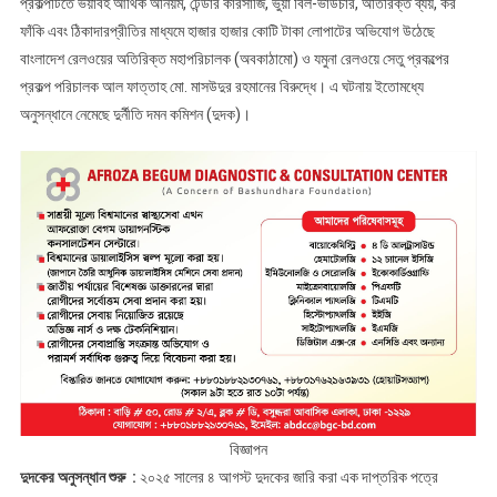
প্রকল্পটিতে ভয়াবহ আর্থিক অনিয়ম, টেন্ডার কারসাজি, ভুয়া বিল-ভাউচার, অতিরিক্ত ব্যয়, কর
ফাঁকি এবং ঠিকাদারপ্রীতির মাধ্যমে হাজার হাজার কোটি টাকা লোপাটের অভিযোগ উঠেছে
বাংলাদেশ রেলওয়ের অতিরিক্ত মহাপরিচালক (অবকাঠামো) ও যমুনা রেলওয়ে সেতু প্রকল্পের
প্রকল্প পরিচালক আল ফাত্তাহ মো. মাসউদুর রহমানের বিরুদ্ধে। এ ঘটনায় ইতোমধ্যে
অনুসন্ধানে নেমেছে দুর্নীতি দমন কমিশন (দুদক)।
বিজ্ঞাপন
দুদকের অনুসন্ধান শুরু :
২০২৫ সালের ৪ আগস্ট দুদকের জারি করা এক দাপ্তরিক পত্রে