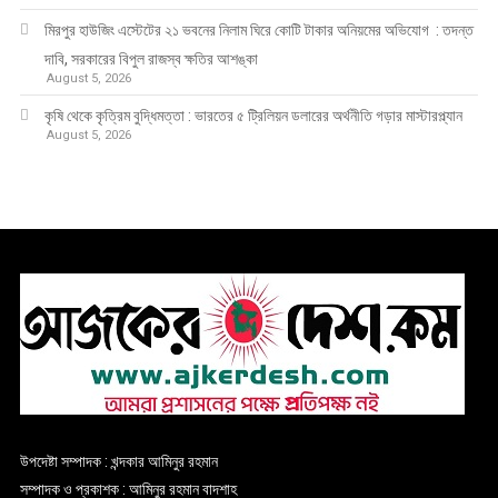
মিরপুর হাউজিং এস্টেটের ২১ ভবনের নিলাম ঘিরে কোটি টাকার অনিয়মের অভিযোগ : তদন্ত
দাবি, সরকারের বিপুল রাজস্ব ক্ষতির আশঙ্কা
August 5, 2026
কৃষি থেকে কৃত্রিম বুদ্ধিমত্তা : ভারতের ৫ ট্রিলিয়ন ডলারের অর্থনীতি গড়ার মাস্টারপ্ল্যান
August 5, 2026
উপদেষ্টা সম্পাদক : খন্দকার আমিনুর রহমান
সম্পাদক ও প্রকাশক : আমিনুর রহমান বাদশাহ