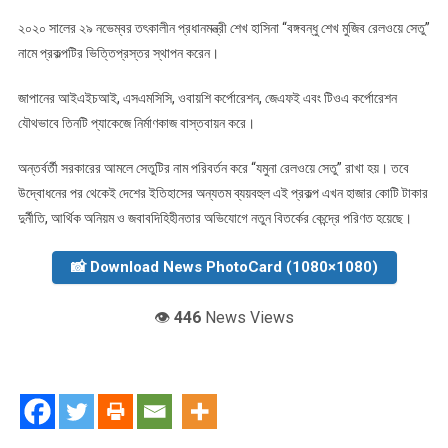
২০২০ সালের ২৯ নভেম্বর তৎকালীন প্রধানমন্ত্রী শেখ হাসিনা “বঙ্গবন্ধু শেখ মুজিব রেলওয়ে সেতু”
নামে প্রকল্পটির ভিত্তিপ্রস্তর স্থাপন করেন।
জাপানের আইএইচআই, এসএমসিসি, ওবায়শি কর্পোরেশন, জেএফই এবং টিওএ কর্পোরেশন
যৌথভাবে তিনটি প্যাকেজে নির্মাণকাজ বাস্তবায়ন করে।
অন্তর্বর্তী সরকারের আমলে সেতুটির নাম পরিবর্তন করে “যমুনা রেলওয়ে সেতু” রাখা হয়। তবে
উদ্বোধনের পর থেকেই দেশের ইতিহাসের অন্যতম ব্যয়বহুল এই প্রকল্প এখন হাজার কোটি টাকার
দুর্নীতি, আর্থিক অনিয়ম ও জবাবদিহিহীনতার অভিযোগে নতুন বিতর্কের কেন্দ্রে পরিণত হয়েছে।
📸 Download News PhotoCard (1080×1080)
👁️
446
News Views