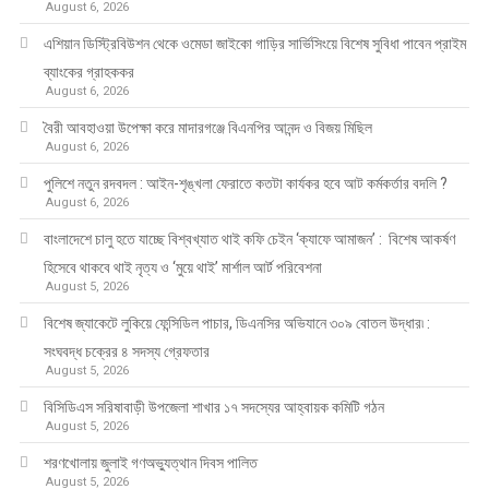
August 6, 2026
এশিয়ান ডিস্ট্রিবিউশন থেকে ওমেডা জাইকো গাড়ির সার্ভিসিংয়ে বিশেষ সুবিধা পাবেন প্রাইম
ব্যাংকের গ্রাহককর
August 6, 2026
বৈরী আবহাওয়া উপেক্ষা করে মাদারগঞ্জে বিএনপির আনন্দ ও বিজয় মিছিল
August 6, 2026
পুলিশে নতুন রদবদল : আইন-শৃঙ্খলা ফেরাতে কতটা কার্যকর হবে আট কর্মকর্তার বদলি ?
August 6, 2026
​​বাংলাদেশে চালু হতে যাচ্ছে বিশ্বখ্যাত থাই কফি চেইন ‘ক্যাফে আমাজন’ : বিশেষ আকর্ষণ
হিসেবে থাকবে থাই নৃত্য ও ‘মুয়ে থাই’ মার্শাল আর্ট পরিবেশনা
August 5, 2026
বিশেষ জ্যাকেটে লুকিয়ে ফেন্সিডিল পাচার, ডিএনসির অভিযানে ৩০৯ বোতল উদ্ধার৷ :
সংঘবদ্ধ চক্রের ৪ সদস্য গ্রেফতার
August 5, 2026
বিসিডিএস সরিষাবাড়ী উপজেলা শাখার ১৭ সদস্যের আহ্বায়ক কমিটি গঠন
August 5, 2026
শরণখোলায় জুলাই গণঅভ্যুত্থান দিবস পালিত
August 5, 2026