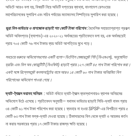
অডিটে আরও বলা হয়, বিষয়টি নিয়ে অডিটি দপ্তরের ব্যাখ্যা, বাংলাদেশ রেলওয়ের
মহাপরিচালকের সুপারিশ এবং সচিব পর্যায়ের মতামতসহ নিষ্পত্তির সুপারিশ করা হয়েছে।
ভুয়া বিল-ভাউচার ও মাপজোক ছাড়াই শত কোটি টাকা পরিশোধ :
বৈদেশিক সহায়তাপ্রাপ্ত প্রকল্প
অডিট অধিদপ্তর (ফ্যাপাড)-এর ২০২০-২১ অর্থবছরের প্রতিবেদনে বলা হয়, এক অর্থবছরেই
প্রায় ৭০৫ কোটি ৭৬ লাখ টাকার ব্যয় অডিট আপত্তির মুখে পড়ে।
সবচেয়ে গুরুতর অভিযোগগুলোর একটি হলো—ডিটেইল মেজারমেন্ট শিট (ডিএমএস), অনুমোদিত
ড্রয়িং এবং বিল অব কোয়ান্টিটি (বিওকিউ) ছাড়াই প্রায় ১২৭ কোটি ৪৫ লাখ টাকা পরিশোধ করা।
একই সঙ্গে রিপ্লেসমেন্ট কনসালটেন্টের নামে আরও ১৪ কোটি ৬০ লাখ টাকার অনিয়মিত বিল
পরিশোধের অভিযোগ পাওয়া গেছে।
ভ্যাট-ট্যাক্সে ভয়াবহ অনিয়ম :
অডিট নথিতে ভ্যাট-ট্যাক্স ব্যবস্থাপনায়ও ব্যাপক অনিয়মের
অভিযোগ উঠে এসেছে। প্রতিবেদন অনুযায়ী— যথাযথ ভাউচার ছাড়াই সিডি-ভ্যাট বাবদ প্রায়
৩৪ কোটি ৬১ লাখ টাকা পরিশোধ করা হয়েছে। ব্যবহার না হওয়া SPSP-এর বিপরীতে প্রায় ৫
কোটি ৬৩ লাখ টাকা শুল্ক-ভ্যাট দেওয়া হয়েছে। ঠিকাদারদের বিল থেকে ভ্যাট ও আয়কর কর্তন
না করায় সরকারের প্রায় ১৭ কোটি টাকার রাজস্ব ক্ষতি হয়েছে।