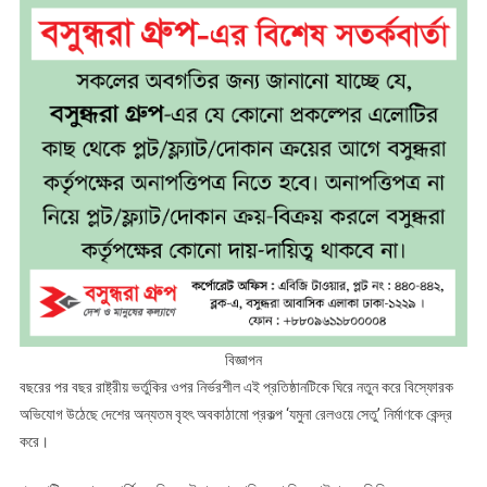
ফাত্তাহ;
অডিটে
ভয়াবহ
আর্থিক
কেলেঙ্কারির
তথ্য
ফাঁস
!
বিজ্ঞাপন
বছরের পর বছর রাষ্ট্রীয় ভর্তুকির ওপর নির্ভরশীল এই প্রতিষ্ঠানটিকে ঘিরে নতুন করে বিস্ফোরক
অভিযোগ উঠেছে দেশের অন্যতম বৃহৎ অবকাঠামো প্রকল্প ‘যমুনা রেলওয়ে সেতু’ নির্মাণকে কেন্দ্র
করে।