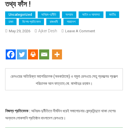
তথ্য ফাঁস !
Uncategorized
অনিয়ম-দুর্নীতি
অপরাধ
আইন ও আদালত
জাতীয়
ঢাকা
বিশেষ প্রতিবেদন
রাজধানী
সারাদেশ
Ajker Desh
On
May 29, 2026
Leave A Comment
যমুনা
রেলওয়ে
সেতুতে
হাজার
কোটি
টাকার
রেলওয়ের অতিরিক্ত মহাপরিচালক (অবকাঠামো) ও যমুনা রেলওয়ে সেতু প্রকল্পের প্রকল্প
অনিয়মের
পরিচালক আল ফাত্তাহ মো. মাসউদুর রহমান।
অভিযোগ
:
দুদকের
অনুসন্ধানে
প্রকল্প
নিজস্ব প্রতিবেদক :
অনিয়ম-দুর্নীতিতে দীর্ঘদিন ধরেই সমালোচনার কেন্দ্রবিন্দুতে থাকা দেশের
পরিচালক
অন্যতম লোকসানি প্রতিষ্ঠান বাংলাদেশ রেলওয়ে।
আল