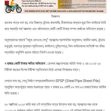
বিজ্ঞাপন
দুদকের পত্রে বলা হয়, তার বিরুদ্ধে টেন্ডার কারসাজি, ঠিকাদারের মাধ্যমে ভুয়া বিল-ভাউচার তৈরি
করে সরকারি অর্থ আত্মসাৎ এবং অবৈধভাবে কোটি কোটি টাকার সম্পদ অর্জনের অভিযোগ রয়েছে।
অনুসন্ধানের স্বার্থে “যমুনা রেলওয়ে সেতু” প্রকল্পের প্রশাসনিক অনুমোদন, আর্থিক বরাদ্দ, টেন্ডার
ডকুমেন্ট, দরপত্র মূল্যায়ন প্রতিবেদন, কার্যাদেশ, চুক্তিপত্র, বিল-ভাউচারসহ সংশ্লিষ্ট সব নথির
সত্যায়িত অনুলিপি দুদকে পাঠাতে নির্দেশ দেওয়া হয়েছে।
৭ হাজার কোটি টাকার ক্ষতির অভিযোগ :
রেলপথ মন্ত্রণালয়ের অডিট শাখা-২ এর ২০২৪-২৫
নিরীক্ষা বছরের বিশেষ নিরীক্ষা প্রতিবেদনে উঠে এসেছে বিস্ময়কর তথ্য।
সেখানে বলা হয়, সেতু নির্মাণে অপ্রয়োজনীয়ভাবে SPSP (Steel Pipe Sheet Pile)
প্রযুক্তি অন্তর্ভুক্ত করায় সরকারের প্রায় ৭ হাজার ৪৬ কোটি ৮৮ লাখ ৬৩ হাজার টাকার আর্থিক
ক্ষতি হয়েছে।
৩০ অক্টোবর ২০২৫ জারি করা ওই দাপ্তরিক পত্রে উল্লেখ করা হয়, প্রকল্পের শুরু থেকে
২০২৩-২৪ অর্থবছর পর্যন্ত অডিট আপত্তির অনুচ্ছেদ-০৩ এ এই অনিয়ম চিহ্নিত করা হয়েছে।