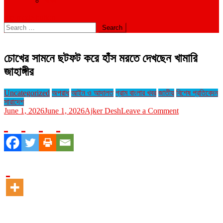
বিবিধ
site mode button
Search
for:
চোখের সামনে ছটফট করে হাঁস মরতে দেখছেন খামারি
জাহাঙ্গীর
Uncategorized
অপরাধ
আইন ও আদালত
গ্রাম বাংলার খবর
জাতীয়
বিশেষ প্রতিবেদন
সারাদেশ
on
June 1, 2026
June 1, 2026
Ajker Desh
Leave a Comment
চোখের
সামনে
ছটফট
করে
হাঁস
মরতে
দেখছেন
খামারি
জাহাঙ্গীর