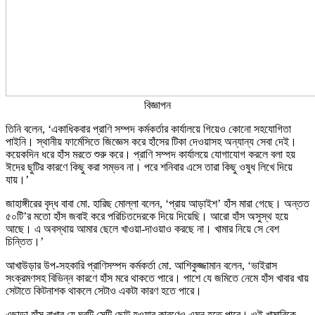
বিজ্ঞাপন
তিনি বলেন, ‘একাধিকবার প্রাণি সম্পদ কর্মকর্তার কার্যালয়ে গিয়েও কোনো সহযোগিতা
পাইনি। স্থানীয় ফার্মেসিতে জিজ্ঞেস করে হাঁসের টিকা দেওয়াসহ অন্যান্য সেবা দেই।
কয়েকদিন ধরে হাঁস মরতে শুরু করে। প্রাণি সম্পদ কার্যালয়ে যোগাযোগ করলে বলা হয়
ঈদের ছুটির কারণে কিছু করা সম্ভব না। পরে শনিবার এসে তারা কিছু ওষুধ লিখে দিয়ে
যায়।’
জাহাঙ্গীরের বৃদ্ধ বাবা মো. হারিছ মোল্লা বলেন, ‘প্রায় আড়াইশ’ হাঁস মারা গেছে। অন্তত
৫০টি’র মতো হাঁস জবাই করে পরিচিতদেরকে দিয়ে দিয়েছি। আরো হাঁস অসুস্থ হয়ে
আছে। এ অবস্থায় আমার ছেলে খাওয়া-দাওয়াও করছে না। খামার নিয়ে সে বেশ
চিন্তিত।’
আখাউড়ার উপ-সহকারি প্রাণিসম্পদ কর্মকর্তা মো. আশিকুজ্জামান বলেন, ‘ভাইরাস
সংক্রমণসহ বিভিন্ন কারণে হাঁস মরে থাকতে পারে। পাশে যে জমিতে নেমে হাঁস খাবার খায়
সেটাতে কিটনাশক থাকলে সেটাও একটা কারণ হতে পারে।
এছাড়া হাঁস রাখার যে ঘরটি সেটি ছোট হওয়ার কারণেও এমন হতে পারে। ওই খামারিকে