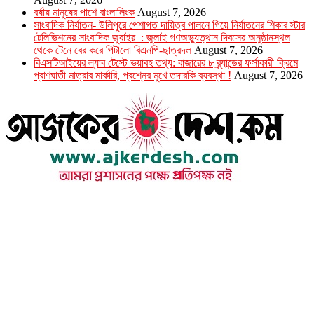
বর্ষায় মানুষের পাশে বাংলালিংক
August 7, 2026
সাংবাদিক নির্যাতন- উলিপুরে পেশাগত দায়িত্ব পালনে গিয়ে নির্যাতনের শিকার স্টার
টেলিভিশনের সাংবাদিক জুবাইর : জুলাই গণঅভ্যুত্থান দিবসের অনুষ্ঠানস্থল
থেকে টেনে বের করে পিটালো বিএনপি-ছাত্রদল
August 7, 2026
বিএসটিআইয়ের ল্যাব টেস্টে ভয়াবহ তথ্য: বাজারের ৮ ব্র্যান্ডের ফর্সাকারী ক্রিমে
প্রাণঘাতী মাত্রার মার্কারি, প্রশ্নের মুখে তদারকি ব্যবস্থা !
August 7, 2026
উপদেষ্টা সম্পাদক : খন্দকার আমিনুর রহমান
সম্পাদক ও প্রকাশক : আমিনুর রহমান বাদশাহ
আইন উপদেষ্টা : এস. এম. দৌলত -ই-খুদা
এ্যাডভোকেট বাংলাদেশ সুপ্রিম কোর্ট।
সম্পাদকীয় ও বাণিজ্যিক কার্যালয়
২৬ বঙ্গবন্ধু অ্যাভিনিউ
ব্যাভিলন সেন্টার (৩য় তলা),ঢাকা ১০০০।
ফোনঃ ০১৭১৫৮৮০২৭৭
সম্পাদক ইমেইল : arbadshah12@gmail.com
arbadshah1975@gmail.com