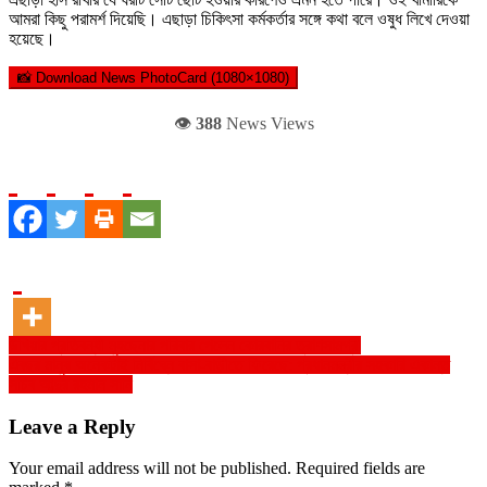
আমরা কিছু পরামর্শ দিয়েছি। এছাড়া চিকিৎসা কর্মকর্তার সঙ্গে কথা বলে ওষুধ লিখে দেওয়া
হয়েছে।
📸 Download News PhotoCard (1080×1080)
👁️
388
News Views
Post
উখিয়ার প্রতিবন্ধী মুহছেনার পরিবার পেলেন কোরবানির ত্রাণসামগ্রী
এবছর মানুষ অনেকটাই নির্বিঘ্নে বাসা-বাড়ীতে ফিরেছে: প্রধানমন্ত্রীর সহকারি একান্ত
navigation
সচিব আব্দুর রহমান সানি
Leave a Reply
Your email address will not be published.
Required fields are