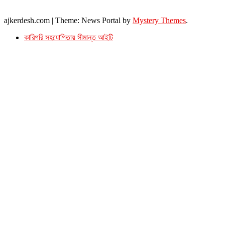
ইমেইল : ajkerdeshnews@gmail.com
© সর্বস্বত্ব সংরক্ষিত। এই ওয়েবসাইটের কোন লেখা, ছবি, ভিডিও অনুমতি ছাড়া ব্যবহার বেআইনি ।
ajkerdesh.com
|
Theme: News Portal by
Mystery Themes
.
কারিগরি সহযোগিতায় সীমান্ত আইটি