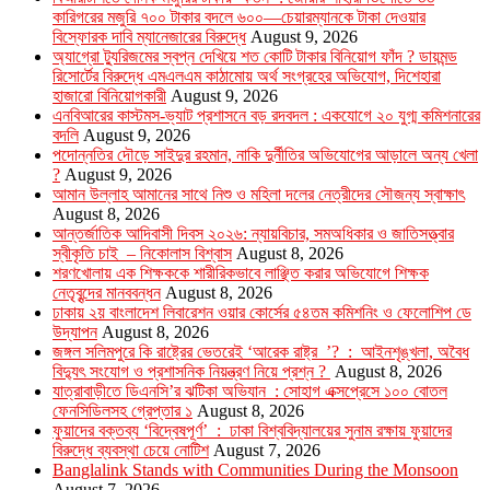
কারিগরের মজুরি ৭০০ টাকার বদলে ৬০০—চেয়ারম্যানকে টাকা দেওয়ার
বিস্ফোরক দাবি ম্যানেজারের বিরুদ্ধে
August 9, 2026
অ্যাগ্রো ট্যুরিজমের স্বপ্ন দেখিয়ে শত কোটি টাকার বিনিয়োগ ফাঁদ ? ডায়মন্ড
রিসোর্টের বিরুদ্ধে এমএলএম কাঠামোয় অর্থ সংগ্রহের অভিযোগ, দিশেহারা
হাজারো বিনিয়োগকারী
August 9, 2026
এনবিআরের কাস্টমস-ভ্যাট প্রশাসনে বড় রদবদল : একযোগে ২০ যুগ্ম কমিশনারের
বদলি
August 9, 2026
পদোন্নতির দৌড়ে সাইদুর রহমান, নাকি দুর্নীতির অভিযোগের আড়ালে অন্য খেলা
?
August 9, 2026
আমান উল্লাহ আমানের সাথে নিশু ও মহিলা দলের নেত্রীদের সৌজন্য স্বাক্ষাৎ
August 8, 2026
আন্তর্জাতিক আদিবাসী দিবস ২০২৬: ন্যায়বিচার, সমঅধিকার ও জাতিসত্ত্বার
স্বীকৃতি চাই – নিকোলাস বিশ্বাস
August 8, 2026
শরণখোলায় এক শিক্ষককে শারীরিকভাবে লাঞ্ছিত করার অভিযোগে শিক্ষক
নেতৃবৃন্দের মানববন্ধন
August 8, 2026
ঢাকায় ২য় বাংলাদেশ লিবারেশন ওয়ার কোর্সের ৫৪তম কমিশনিং ও ফেলোশিপ ডে
উদ্‌যাপন
August 8, 2026
জঙ্গল সলিমপুরে কি রাষ্ট্রের ভেতরেই ‘আরেক রাষ্ট্র ’? : আইনশৃঙ্খলা, অবৈধ
বিদ্যুৎ সংযোগ ও প্রশাসনিক নিয়ন্ত্রণ নিয়ে প্রশ্ন ?
August 8, 2026
যাত্রাবাড়ীতে ডিএনসি’র ঝটিকা অভিযান : সোহাগ এক্সপ্রেসে ১০০ বোতল
ফেনসিডিলসহ গ্রেপ্তার ১
August 8, 2026
ফুয়াদের বক্তব্য ‘বিদ্বেষপূর্ণ’ : ঢাকা বিশ্ববিদ্যালয়ের সুনাম রক্ষায় ফুয়াদের
বিরুদ্ধে ব্যবস্থা চেয়ে নোটিশ
August 7, 2026
Banglalink Stands with Communities During the Monsoon
August 7, 2026