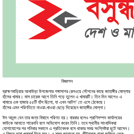
বিজ্ঞাপন
ব্রাহ্মণবাড়িয়ার আখাউড়া উপজেলার গঙ্গাসাগর রেলওয়ে স্টেশনের কাছে জাহাঙ্গীর মোল্লার
হাঁসের খামার। মাস চারেক আগে তিনি গড়ে তুলেন এ খামারটি। তিন দিন আগেও এ
খামারে এক হাজার ৫৫টি হাঁস ছিলো, যা এখন আটশ’ তে এসে ঠেকেছে।
হাঁসের এমন পরিণতিতে নাওয়া-খাওয়া ছেড়ে দিয়েছেন জাহাঙ্গীর মোল্লা।
ঈদ আনন্দ যেন তার জন্য বিষাদে পরিণত হয়। বারবার বলেও প্রাণিসম্পদ কার্যালয়ের
কাউকে আনাতে পারেননি বলে অভিযোগ করেন তিনি। তবে স্থানীয় সাংবাদিকরা
যোগাযোগের পর শনিবার সকালে এ প্রতিবেদক বসে থাকার সময় সংশ্লিষ্টরা ছুটে আসেন।
এ বিষয়ে তারা পরামর্শ দিয়ে যান। এ সময় জানানো হয়, কীটনাশক থাকা জমিতে নেমে