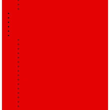
ময়মনসিংহ
রাজশাহী
অপরাধ
বিনোদন
স্বাস্থ্য
বিজ্ঞান ও প্রযুক্তি
শিক্ষাঙ্গন
অন্যান্য
আইন ও আদালত
অর্থনীতি
বানিজ্য
জীবন-যাপন
সাহিত্য
অনিয়ম-দুর্নীতি
ইতিহাস ঐতিহ্য
উপ-সম্পাদকীয়/মতামত
কর্পোরেট সংবাদ
গ্রাম বাংলার খবর
দুর্ঘটনার সংবাদ
প্রশাসনিক সংবাদ
বিশেষ প্রতিবেদন
মানবিক খবর
সংগঠন সংবাদ
সাহিত্য-সংস্কৃতি