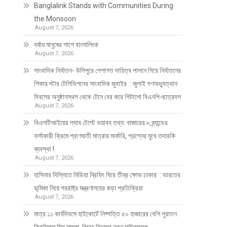
Banglalink Stands with Communities During
the Monsoon
August 7, 2026
বর্ষায় মানুষের পাশে বাংলালিংক
August 7, 2026
সাংবাদিক নির্যাতন- উলিপুরে পেশাগত দায়িত্ব পালনে গিয়ে নির্যাতনের
শিকার স্টার টেলিভিশনের সাংবাদিক জুবাইর : জুলাই গণঅভ্যুত্থান
দিবসের অনুষ্ঠানস্থল থেকে টেনে বের করে পিটালো বিএনপি-ছাত্রদল
August 7, 2026
বিএসটিআইয়ের ল্যাব টেস্টে ভয়াবহ তথ্য: বাজারের ৮ ব্র্যান্ডের
ফর্সাকারী ক্রিমে প্রাণঘাতী মাত্রার মার্কারি, প্রশ্নের মুখে তদারকি
ব্যবস্থা !
August 7, 2026
হাসিনার দিল্লিতে মিডিয়া ব্রিফিং ঘিরে তীব্র ক্ষোভ ঢাকার : ভারতের
ভূমিকা নিয়ে পররাষ্ট্র মন্ত্রণালয়ের কড়া প্রতিক্রিয়া
August 7, 2026
মাত্র ১১ কার্যদিবসে হাইকোর্টে নিষ্পত্তি ৫০ হাজারের বেশি পুরাতন