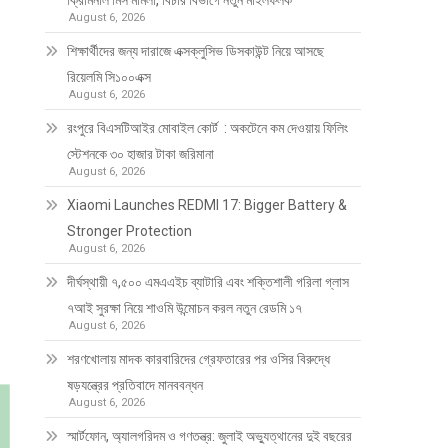
ক্রিমিনাল মিস মামলা, বিচার বিভাগে নতুন মাইলফলক
August 6, 2026
শিক্ষার্থীদের জন্য দারাজে এক্সক্লুসিভ ডিসকাউন্ট নিয়ে আসছে
রিয়েলমি সি১০০এক্স
August 6, 2026
রংপুরে বিএসটিআইর মোবাইল কোর্ট : অকটেনে কম দেওয়ায় ফিলিং
স্টেশনকে ৩০ হাজার টাকা জরিমানা
August 6, 2026
Xiaomi Launches REDMI 17: Bigger Battery &
Stronger Protection
August 6, 2026
দীর্ঘস্থায়ী ৭,৫০০ এমএএইচ ব্যাটারি এবং শক্তিশালী গরিলা গ্লাস
৭আই সুরক্ষা নিয়ে শাওমি উন্মোচন করল নতুন রেডমি ১৭
August 6, 2026
শরণখোলায় মাদক কারবারিদের গ্রেফতারের পর ওসির বিরুদ্ধে
ষড়যন্ত্রের প্রতিবাদে মানববন্ধন
August 6, 2026
স্মার্টফোন, অ্যালগরিদম ও গণতন্ত্র: জুলাই অভ্যুত্থানের দুই বছরের