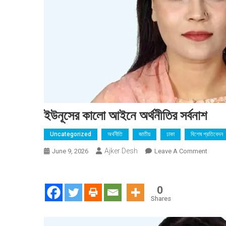
ইউনূসের কালো আইনে অর্থনীতির সর্বনাশ
Uncategorized
অর্থনীতি
জাতীয়
ঢাকা
বিশেষ প্রতিবেদন
Ajker Desh
On
June 9, 2026
Leave A Comment
ইউনূসের
কালো
আইনে
0
অর্থনীতির
Shares
সর্বনাশ