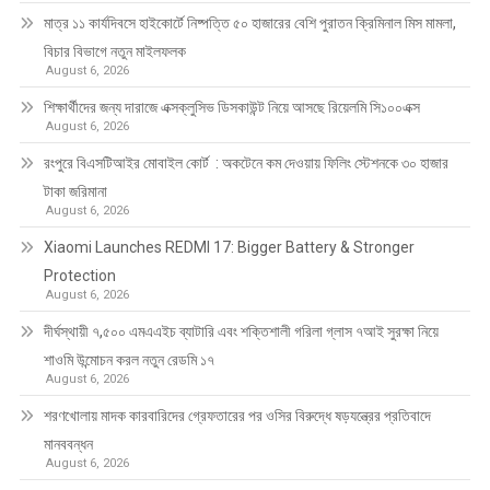
মাত্র ১১ কার্যদিবসে হাইকোর্টে নিষ্পত্তি ৫০ হাজারের বেশি পুরাতন ক্রিমিনাল মিস মামলা,
বিচার বিভাগে নতুন মাইলফলক
August 6, 2026
শিক্ষার্থীদের জন্য দারাজে এক্সক্লুসিভ ডিসকাউন্ট নিয়ে আসছে রিয়েলমি সি১০০এক্স
August 6, 2026
রংপুরে বিএসটিআইর মোবাইল কোর্ট : অকটেনে কম দেওয়ায় ফিলিং স্টেশনকে ৩০ হাজার
টাকা জরিমানা
August 6, 2026
Xiaomi Launches REDMI 17: Bigger Battery & Stronger
Protection
August 6, 2026
দীর্ঘস্থায়ী ৭,৫০০ এমএএইচ ব্যাটারি এবং শক্তিশালী গরিলা গ্লাস ৭আই সুরক্ষা নিয়ে
শাওমি উন্মোচন করল নতুন রেডমি ১৭
August 6, 2026
শরণখোলায় মাদক কারবারিদের গ্রেফতারের পর ওসির বিরুদ্ধে ষড়যন্ত্রের প্রতিবাদে
মানববন্ধন
August 6, 2026