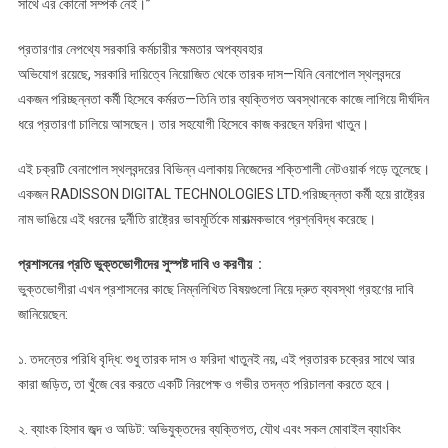
সাথে এর কোনো সম্পর্ক নেই।”
প্রতারণার নেপথ্যে সরকারি কর্মচারীর ক্ষমতার অপব্যবহার
অভিযোগ রয়েছে, সরকারি দায়িত্বে নিয়োজিত থেকে তারক দাস—যিনি বেনাপোল স্থলবন্দরে
একজন পরিচ্ছন্নতা কর্মী হিসেবে কর্মরত—তিনি তার ব্যক্তিগত অবস্থানকে কাজে লাগিয়ে দীর্ঘদিন
ধরে প্রতারণা চালিয়ে আসছেন। তার সহযোগী হিসেবে কাজ করছেন ফরিদা খাতুন।
এই চক্রটি বেনাপোল স্থলবন্দরের বিভিন্ন এলাকায় নিজেদের শক্তিশালী নেটওয়ার্ক গড়ে তুলেছে।
একজন RADISSON DIGITAL TECHNOLOGIES LTD.পরিচ্ছন্নতা কর্মী হয়ে রাষ্ট্রের
নাম ভাঙিয়ে এই ধরনের দুর্নীতি রাষ্ট্রের ভাবমূর্তিকে মারাত্মকভাবে প্রশ্নবিদ্ধ করেছে।
প্রশাসনের প্রতি ভুক্তভোগীদের সুস্পষ্ট দাবি ও করণীয় :
ভুক্তভোগীরা এখন প্রশাসনের কাছে নিম্নলিখিত বিষয়গুলো নিয়ে দ্রুত ব্যবস্থা গ্রহণের দাবি
জানিয়েছেন:
১. তদন্তের পরিধি বৃদ্ধি: শুধু তারক দাস ও ফরিদা খাতুনই নয়, এই প্রতারক চক্রের সাথে আর
কারা জড়িত, তা খুঁজে বের করতে একটি নিরপেক্ষ ও গভীর তদন্ত পরিচালনা করতে হবে।
২. ব্যাংক হিসাব জব্দ ও অডিট: অভিযুক্তদের ব্যক্তিগত, যৌথ এবং সকল মোবাইল ব্যাংকিং