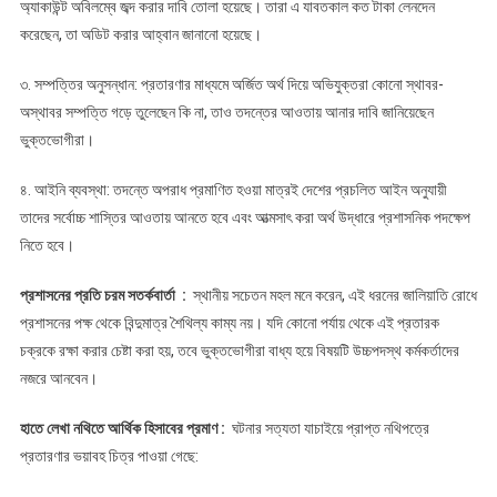
অ্যাকাউন্ট অবিলম্বে জব্দ করার দাবি তোলা হয়েছে। তারা এ যাবতকাল কত টাকা লেনদেন
করেছেন, তা অডিট করার আহ্বান জানানো হয়েছে।
৩. সম্পত্তির অনুসন্ধান: প্রতারণার মাধ্যমে অর্জিত অর্থ দিয়ে অভিযুক্তরা কোনো স্থাবর-
অস্থাবর সম্পত্তি গড়ে তুলেছেন কি না, তাও তদন্তের আওতায় আনার দাবি জানিয়েছেন
ভুক্তভোগীরা।
৪. আইনি ব্যবস্থা: তদন্তে অপরাধ প্রমাণিত হওয়া মাত্রই দেশের প্রচলিত আইন অনুযায়ী
তাদের সর্বোচ্চ শাস্তির আওতায় আনতে হবে এবং আত্মসাৎ করা অর্থ উদ্ধারে প্রশাসনিক পদক্ষেপ
নিতে হবে।
প্রশাসনের প্রতি চরম সতর্কবার্তা :
স্থানীয় সচেতন মহল মনে করেন, এই ধরনের জালিয়াতি রোধে
প্রশাসনের পক্ষ থেকে বিন্দুমাত্র শৈথিল্য কাম্য নয়। যদি কোনো পর্যায় থেকে এই প্রতারক
চক্রকে রক্ষা করার চেষ্টা করা হয়, তবে ভুক্তভোগীরা বাধ্য হয়ে বিষয়টি উচ্চপদস্থ কর্মকর্তাদের
নজরে আনবেন।
হাতে লেখা নথিতে আর্থিক হিসাবের প্রমাণ :
ঘটনার সত্যতা যাচাইয়ে প্রাপ্ত নথিপত্রে
প্রতারণার ভয়াবহ চিত্র পাওয়া গেছে: