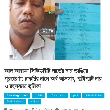
আল আরাফা সিকিউরিটি গার্ডের নাম ভাঙিয়ে
প্রতারণা: চাকরির নামে অর্থ আত্মসাৎ, পাল্টাপাল্টি দায়
ও রহস্যময় ভূমিকা
Uncategorized
অপরাধ
আইন ও আদালত
খুলনা
গ্রাম বাংলার খবর
বিশেষ প্রতিবেদন
সারাদেশ
Ajker Desh
On
June 13, 2026
Leave A Comment