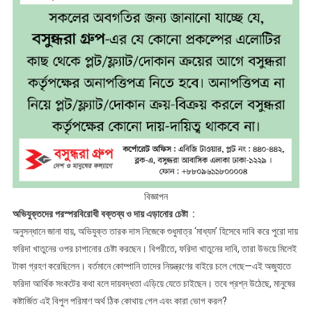
বিজ্ঞাপন
অভিযুক্তদের পরস্পরবিরোধী বক্তব্য ও দায় এড়ানোর চেষ্টা :
অনুসন্ধানে জানা যায়, অভিযুক্ত তারক দাস নিজেকে শুধুমাত্র ‘মাধ্যম’ হিসেবে দাবি করে পুরো দায়
ফরিদা খাতুনের ওপর চাপানোর চেষ্টা করছেন। বিপরীতে, ফরিদা খাতুনের দাবি, তারা উভয়ে মিলেই
টাকা গ্রহণ করেছিলেন। বর্তমানে কোম্পানি তাদের নিয়ন্ত্রণের বাইরে চলে গেছে—এই অজুহাতে
ফরিদা আর্থিক সংকটের কথা বলে দায়বদ্ধতা এড়িয়ে যেতে চাইছেন। তবে প্রশ্ন উঠেছে, মানুষের
কষ্টার্জিত এই বিপুল পরিমাণ অর্থ ঠিক কোথায় গেল এবং কারা ভোগ করল?