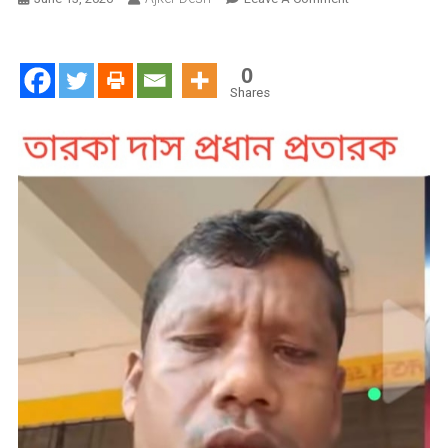
আল
আরাফা
সিকিউরিটি
0
গার্ডের
Shares
নাম
ভাঙিয়ে
প্রতারণা:
চাকরির
নামে
অর্থ
আত্মসাৎ,
পাল্টাপাল্টি
দায়
ও
রহস্যময়
ভূমিকা