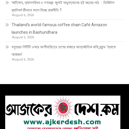
স্মার্টফোন, অ্যালগরিদম ও গণতন্ত্র: জুলাই অভ্যুত্থানের দুই বছরের পাঠ : ডিজিটাল
প্ল্যাটফর্ম কীভাবে বদলে দিচ্ছে রাজনীতি ?
August 6, 2026
Thailand’s world-famous coffee chain Café Amazon
launches in Bashundhara
August 6, 2026
বসুন্ধরা-পিটিটি ওআর অংশীদারিত্বে দেশের বাজারে আন্তর্জাতিক কফি ব্র্যান্ড ‘ক্যাফে
আমাজন’
August 6, 2026