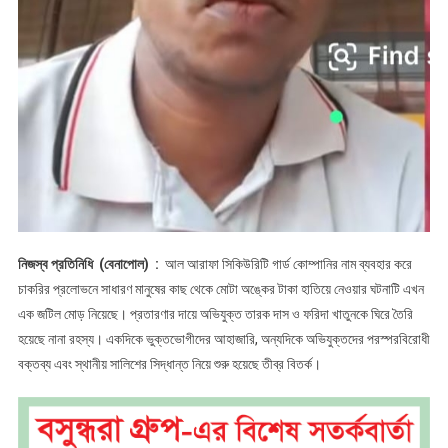
নিজস্ব প্রতিনিধি (বেনাপোল) :
আল আরাফা সিকিউরিটি গার্ড কোম্পানির নাম ব্যবহার করে
চাকরির প্রলোভনে সাধারণ মানুষের কাছ থেকে মোটা অঙ্কের টাকা হাতিয়ে নেওয়ার ঘটনাটি এখন
এক জটিল মোড় নিয়েছে। প্রতারণার দায়ে অভিযুক্ত তারক দাস ও ফরিদা খাতুনকে ঘিরে তৈরি
হয়েছে নানা রহস্য। একদিকে ভুক্তভোগীদের আহাজারি, অন্যদিকে অভিযুক্তদের পরস্পরবিরোধী
বক্তব্য এবং স্থানীয় সালিশের সিদ্ধান্ত নিয়ে শুরু হয়েছে তীব্র বিতর্ক।