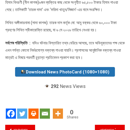
হিসাব বিবরণী (নীল কাগজ)৯জন ব্যক্তির কাছ থেকে সংগৃহীত ৬৫,৫০০ টাকার হিসাব পাওয়া
গেছে। তালিকাটি ‘তারক দাদা’ এবং ‘ফরিদা খাতুন/মিজান’-এর নামে সংরক্ষিত।
লিখিত অঙ্গীকারনামা (সাদা কাগজ): তারক দাস কর্তৃক মো: আবু বক্কর থেকে ৬০,০০০ টাকা
গ্রহণের লিখিত স্বীকারোক্তি রয়েছে, যা ৬ মে ২০২৬ তারিখে নেওয়া হয়।
সর্বশেষ পরিস্থিতি :
যদিও ঘটনার বিস্তারিত তথ্য বেরিয়ে আসছে, তবে অভিযুক্তদের পক্ষ থেকে
এখন পর্যন্ত কোনো নির্ভরযোগ্য বক্তব্য পাওয়া যায়নি। প্রশাসনের আনুষ্ঠানিক বক্তব্য পাওয়া
মাত্রই এ বিষয়ে পরবর্তী চূড়ান্ত প্রতিবেদন প্রকাশ করা হবে।
Download News PhotoCard (1080×1080)
292
News Views
0
Shares