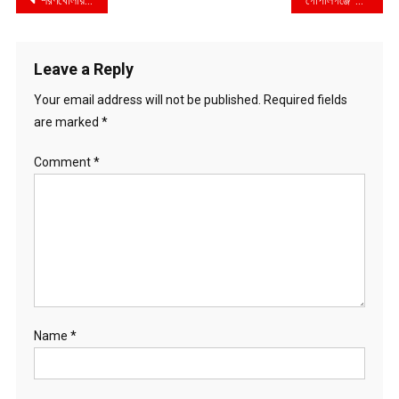
Post
শরণখোলায় শিক্ষকের ওপর সন্ত্রাসী হামলা
গোপালগঞ্জে ‘৫ বছরে ২৫ কোটি বৃক্ষরোপণ’ কর্মসূচির শুভ উদ্বোধন
navigation
Leave a Reply
Your email address will not be published.
Required fields
are marked
*
Comment
*
Name
*