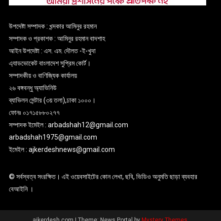
উপদেষ্টা সম্পাদক : খন্দকার আমিনুর রহমান
সম্পাদক ও প্রকাশক : আমিনুর রহমান বাদশাহ
আইন উপদেষ্টা : এস. এম. দৌলত -ই-খুদা
এ্যাডভোকেট বাংলাদেশ সুপ্রিম কোর্ট।
সম্পাদকীয় ও বাণিজ্যিক কার্যালয়
২৬ বঙ্গবন্ধু অ্যাভিনিউ
ব্যাভিলন সেন্টার (৩য় তলা),ঢাকা ১০০০।
ফোনঃ ০১৭১৫৮৮০২৭৭
সম্পাদক ইমেইল : arbadshah12@gmail.com
arbadshah1975@gmail.com
ইমেইল : ajkerdeshnews@gmail.com
© সর্বস্বত্ব সংরক্ষিত। এই ওয়েবসাইটের কোন লেখা, ছবি, ভিডিও অনুমতি ছাড়া ব্যবহার
বেআইনি ।
ajkerdesh.com
|
Theme: News Portal by
Mystery Themes
.