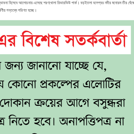
ম্ভাবনা হিসেবে আলোচনায় এসেছে শরণখোলা রিভারভিউ পার্ক। বড়ইতলা বলেশ্বর নদীর মনোরম তীর ঘেঁষে
র্ষণীয় গন্তব্যে পরিণত হচ্ছে।