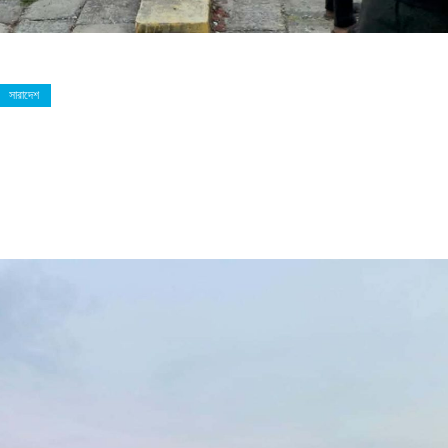
সারাদেশ
নার
লা
িউ