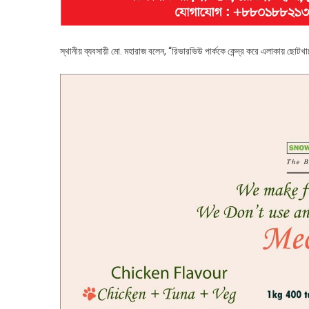
স্থানীয় ব্যবসায়ী মো. মহারাজ বলেন, “রিভারভিউ পার্ককে কেন্দ্র করে এলাকায় ছোট