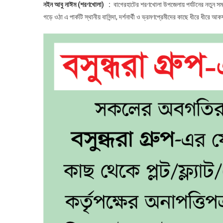
নইন আবু নাঈম (শরণখোলা) :
বাগেরহাটের শরণখোলা উপজেলায় পর্যটনের নতুন স
গড়ে ওঠা এ পার্কটি স্থানীয় বাসিন্দা, দর্শনার্থী ও ভ্রমণপ্রেমীদের কাছে ধীরে ধীরে আক