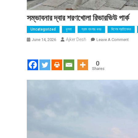
সম্ভাবনার দ্বার শরণখোলা রিভারভিউ পার্ক
Uncategorized
খুলনা
গ্রাম বাংলার খবর
বিশেষ প্রতিবেদন
Ajker Desh
On
June 14, 2026
Leave A Comment
সম্ভাব
দ্বার
শরণখো
0
রিভারভ
Shares
পার্ক