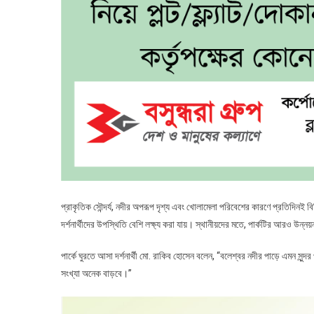
প্রাকৃতিক সৌন্দর্য, নদীর অপরূপ দৃশ্য এবং খোলামেলা পরিবেশের কারণে প্রতিদিন
দর্শনার্থীদের উপস্থিতি বেশি লক্ষ্য করা যায়। স্থানীয়দের মতে, পার্কটির আরও উন্নয়
পার্কে ঘুরতে আসা দর্শনার্থী মো. রাকিব হোসেন বলেন, “বলেশ্বর নদীর পাড়ে এমন সুন
সংখ্যা অনেক বাড়বে।”