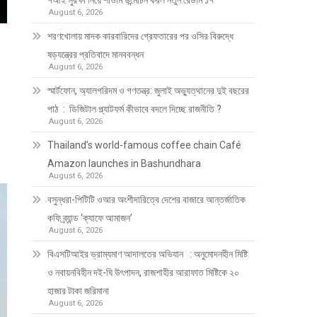
৭আই সুরক্ষা নিয়ে শাওমি উন্মোচন করল নতুন রেডমি ১৭
August 6, 2026
শরণখোলায় মাদক কারবারিদের গ্রেফতারের পর ওসির বিরুদ্ধে
ষড়যন্ত্রের প্রতিবাদে মানববন্ধন
August 6, 2026
স্মার্টফোন, অ্যালগরিদম ও গণতন্ত্র: জুলাই অভ্যুত্থানের দুই বছরের
পাঠ : ডিজিটাল প্ল্যাটফর্ম কীভাবে বদলে দিচ্ছে রাজনীতি ?
August 6, 2026
Thailand’s world-famous coffee chain Café
Amazon launches in Bashundhara
August 6, 2026
বসুন্ধরা-পিটিটি ওআর অংশীদারিত্বে দেশের বাজারে আন্তর্জাতিক
কফি ব্র্যান্ড ‘ক্যাফে আমাজন’
August 6, 2026
বিএসটিআইর ভ্রাম্যমাণ আদালতের অভিযান : অনুমোদনহীন মিষ্টি
ও নবায়নবিহীন দই-ঘি উৎপাদন, রাজশাহীর আরাফাত মিষ্টিকে ২০
হাজার টাকা জরিমানা
August 6, 2026